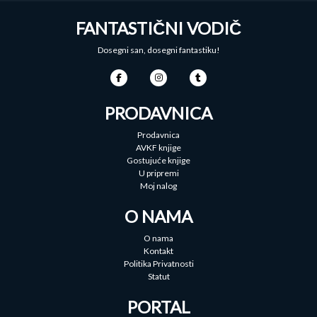
FANTASTIČNI VODIČ
Dosegni san, dosegni fantastiku!
PRODAVNICA
Prodavnica
AVKF knjige
Gostujuće knjige
U pripremi
Moj nalog
O NAMA
O nama
Kontakt
Politika Privatnosti
Statut
PORTAL