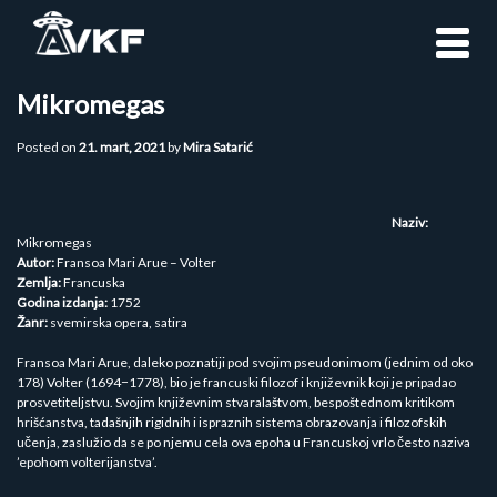
Skip
to
content
Mikromegas
Posted on
21. mart, 2021
by
Mira Satarić
Naziv:
Mikromegas
Autor:
Fransoa Mari Arue – Volter
Zemlja:
Francuska
Godina izdanja:
1752
Žanr:
svemirska opera, satira
Fransoa Mari Arue, daleko poznatiji pod svojim pseudonimom (jednim od oko
178) Volter (1694−1778), bio je francuski filozof i književnik koji je pripadao
prosvetiteljstvu. Svojim književnim stvaralaštvom, bespoštednom kritikom
hrišćanstva, tadašnjih rigidnih i ispraznih sistema obrazovanja i filozofskih
učenja, zaslužio da se po njemu cela ova epoha u Francuskoj vrlo često naziva
’epohom volterijanstva’.