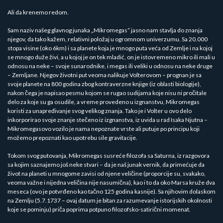
Ali da krenemo redom.
Sam naziv našeg glavnog junaka „Mikromegas“ jasno nam stavlja do znanja
njegov, da tako kažem, relativni položaj u ogromnom univerzumu. Sa 20.000
stopa visine (oko 6km) i sa planete koja je mnogo puta veća od Zemlje i na kojoj
se mnogo duže živi, a u kojoj je on tek mladić, on je istovremeno mikro ili mali u
odnosu na neke – svoje sunarodnike, i megas ili veliki u odnosu na neke druge
– Zemljane. Njegov životni put veoma nalikuje Volterovom – prognan je sa
svoje planete na 800 godina zbog kontraverzne knjige (iz oblasti biologije),
nakon čega je napisao pesmu kojom se rugao sudijama koje nisu ni pročitale
delo za koje su ga osudile, a vreme provedeno u izgnanstvu, Mikromegas
koristi za unapređivanje svog velikog znanja. Tako je i Volter u ovo delo
inkorporirao svoje znanje stečeno iz izgnanstva, iz uvida u rad Isaka Njutna –
Mikromegasovo vozilo je nama nepoznate vrste ali putuje po principu koji
možemo prepoznati kao upotrebu sile gravitacije.
Tokom svog putovanja, Mikromegas susreće filozofa sa Saturna, iz razgovora
sa kojim saznajemo još neke stvari – da je naš junak vernik, da primećuje da
život na planeti u mnogome zavisi od njene veličine (proporcije su, svakako,
veoma važne i nijedna veličina nije nasumična), kao i to da oko Marsa kruže dva
meseca (ovo je potvrđeno kao tačno 125 godina kasnije). Sa njihovim dolaskom
na Zemlju (5.7.1737 – ovaj datum je bitan za razumevanje istorijskih okolnosti
koje se pominju) priča poprima potpuno filozofsko-satirični momenat.