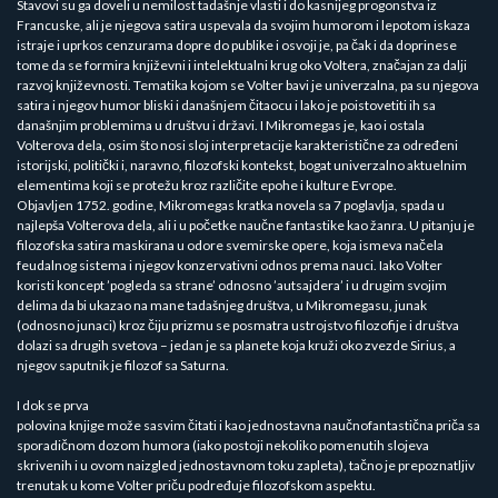
Stavovi su ga doveli u nemilost tadašnje vlasti i do kasnijeg progonstva iz
Francuske, ali je njegova satira uspevala da svojim humorom i lepotom iskaza
istraje i uprkos cenzurama dopre do publike i osvoji je, pa čak i da doprinese
tome da se formira književni i intelektualni krug oko Voltera, značajan za dalji
razvoj književnosti. Tematika kojom se Volter bavi je univerzalna, pa su njegova
satira i njegov humor bliski i današnjem čitaocu i lako je poistovetiti ih sa
današnjim problemima u društvu i državi. I Mikromegas je, kao i ostala
Volterova dela, osim što nosi sloj interpretacije karakteristične za određeni
istorijski, politički i, naravno, filozofski kontekst, bogat univerzalno aktuelnim
elementima koji se protežu kroz različite epohe i kulture Evrope.
Objavljen 1752. godine, Mikromegas kratka novela sa 7 poglavlja, spada u
najlepša Volterova dela, ali i u početke naučne fantastike kao žanra. U pitanju je
filozofska satira maskirana u odore svemirske opere, koja ismeva načela
feudalnog sistema i njegov konzervativni odnos prema nauci. Iako Volter
koristi koncept ’pogleda sa strane’ odnosno ’autsajdera’ i u drugim svojim
delima da bi ukazao na mane tadašnjeg društva, u Mikromegasu, junak
(odnosno junaci) kroz čiju prizmu se posmatra ustrojstvo filozofije i društva
dolazi sa drugih svetova – jedan je sa planete koja kruži oko zvezde Sirius, a
njegov saputnik je filozof sa Saturna.
I dok se prva
polovina knjige može sasvim čitati i kao jednostavna naučnofantastična priča sa
sporadičnom dozom humora (iako postoji nekoliko pomenutih slojeva
skrivenih i u ovom naizgled jednostavnom toku zapleta), tačno je prepoznatljiv
trenutak u kome Volter priču podređuje filozofskom aspektu.