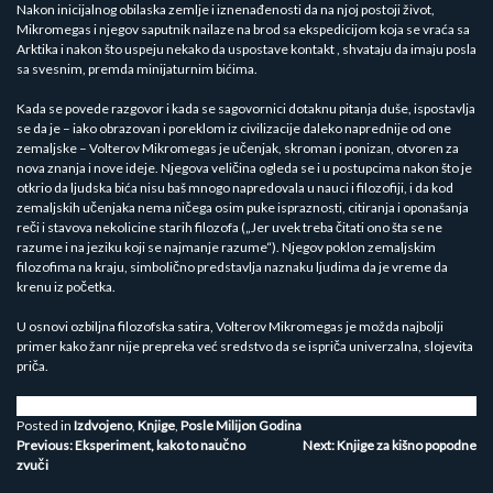
Nakon inicijalnog obilaska zemlje i iznenađenosti da na njoj postoji život,
Mikromegas i njegov saputnik nailaze na brod sa ekspedicijom koja se vraća sa
Arktika i nakon što uspeju nekako da uspostave kontakt , shvataju da imaju posla
sa svesnim, premda minijaturnim bićima.
Kada se povede razgovor i kada se sagovornici dotaknu pitanja duše, ispostavlja
se da je – iako obrazovan i poreklom iz civilizacije daleko naprednije od one
zemaljske – Volterov Mikromegas je učenjak, skroman i ponizan, otvoren za
nova znanja i nove ideje. Njegova veličina ogleda se i u postupcima nakon što je
otkrio da ljudska bića nisu baš mnogo napredovala u nauci i filozofiji, i da kod
zemaljskih učenjaka nema ničega osim puke ispraznosti, citiranja i oponašanja
reči i stavova nekolicine starih filozofa („Jer uvek treba čitati ono šta se ne
razume i na jeziku koji se najmanje razume“). Njegov poklon zemaljskim
filozofima na kraju, simbolično predstavlja naznaku ljudima da je vreme da
krenu iz početka.
U osnovi ozbiljna filozofska satira, Volterov Mikromegas je možda najbolji
primer kako žanr nije prepreka već sredstvo da se ispriča univerzalna, slojevita
priča.
Posted in
Izdvojeno
,
Knjige
,
Posle Milijon Godina
Kretanje
Previous:
Eksperiment, kako to naučno
Next:
Knjige za kišno popodne
zvuči
članka