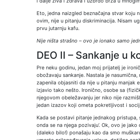
i dalje živa i zdrava i uzbrdo brza u mnog
Eto, jedna naizgled beznačajna stvar koju n
ovim, nije u pitanju diskriminacija. Nisam
prvu jutarnju kafu.
Nije ništa strašno – ovo je ionako samo jed
DEO II – Sankanje u k
Pre neku godinu, jedan moj prijatelj je iro
obožavaju sankanje. Nastala je nasumična, ra
zapenila objasniti da nije u pitanju manjak
izjavio tako nešto. Ironično, osobe sa (fiz
njegovom obeležavanju jer niko nije razmiš
jedan izazov koji ometa pokretljivost i socij
Kada se postavi pitanje jednakog pristupa, 
onda se na njega pozivaju’. Ok, ovo je jak
(daleko bilo!) ponašaju kao da smo muškarci.
umesto prilagođavanja uslova, dotična osob