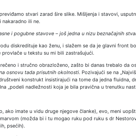
eviđamo stvari zarad šire slike. Mišljenja i stavovi, usput
i nakaradno ili ne.
pasne i pogubne stavove – još jedna u nizu beznačajnih stva
u diskredituje kao ženu, i slažem se da je glavni front 
 provlače u tekstu su mi bili zastrašujući.
rečeno i stručno obrazloženo, zašto bi danas trebalo da os
na osnovu tada prisutnih okolnosti
. Pozivajući se na „Najvi
društveni konstrukt insistirajući na tome da jedna fluidna, 
na „podeli nadležnosti koja je bila pravična u trenutku nast
no, ako imate u vidu druge njegove članke), evo, meni uopš
 marvom (možda bi i tu mogao ruku pod ruku s dr Nestoro
ih, psećih).