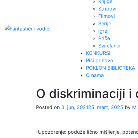
Knjige
Stripovi
Filmovi
Serije
Igre
Priče
Svi članci
KONKURSI
Piši ponovo
POKLON BIBLIOTEKA
O nama
O diskriminaciji
Posted on
3. jun, 2021
25. mart, 2025
by
Mi
(Upozorenje: poduže lično mišljenje, potenc