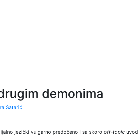
 i drugim demonima
ra Satarić
ijalno jezički vulgarno predočeno i sa skoro
off-topic
uvod