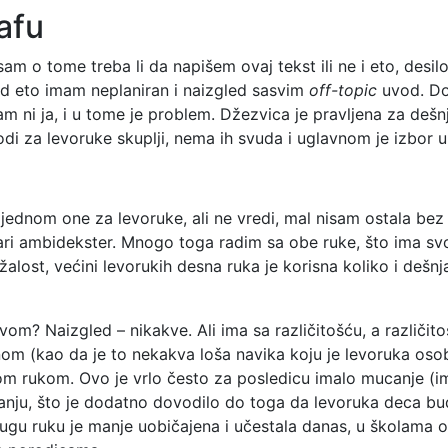
afu
sam o tome treba li da napišem ovaj tekst ili ne i eto, desi
ad eto imam neplaniran i naizgled sasvim
off-topic
uvod. Dob
am ni ja, i u tome je problem. Džezvica je pravljena za deš
odi za levoruke skuplji, nema ih svuda i uglavnom je izbor u
jednom one za levoruke, ali ne vredi, mal nisam ostala bez 
tvari ambidekster. Mnogo toga radim sa obe ruke, što ima s
žalost, većini levorukih desna ruka je korisna koliko i deš
m? Naizgled – nikakve. Ali ima sa različitošću, a različito
 (kao da je to nekakva loša navika koju je levoruka osob
om rukom. Ovo je vrlo često za posledicu imalo mucanje (i
tanju, što je dodatno dovodilo do toga da levoruka deca bud
ugu ruku je manje uobičajena i učestala danas, u školama od