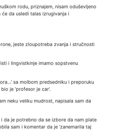
u muškom rodu, priznajem, nisam oduševljeno
e da usledi talas izrugivanja i
ne, jeste zloupotreba zvanja i stručnosti
gvisti i lingvistkinje imamo sopstvenu
fesora…’ sa molbom predsedniku i preporuku
io je ’profesor je car’.
iđam neku veliku mudrost, napisala sam da
, i da je potrebno da se izbore da nam plate
bila sam i komentar da je ’zanemarila taj