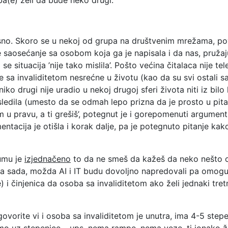
opasno. Skoro se u nekoj od grupa na društvenim mrežama, 
 saosećanje sa osobom koja ga je napisala i da nas, pružaj
se situacija ’nije tako mislila’. Pošto većina čitalaca nije 
 sa invaliditetom nesrećne u životu (kao da su svi ostali 
niko drugi nije uradio u nekoj drugoj sferi života niti iz bi
sledila (umesto da se odmah lepo prizna da je prosto u pitan
m u pravu, a ti grešiš’, potegnut je i gorepomenuti argument
entacija je otišla i korak dalje, pa je potegnuto pitanje k
zumu je
izjednačeno
to da ne smeš da kažeš da neko nešto 
za sada, možda AI i IT budu dovoljno napredovali pa omoguć
i činjenica da osoba sa invaliditetom ako želi jednaki tre
govorite vi i osoba sa invaliditetom je unutra, ima 4-5 ste
jmo uz stepenice – ups, nema rampe, nema veze, ti ionako