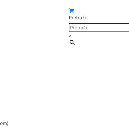
Pretraži
×
om)