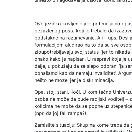
Ovo jezičko krivljenje je – potencijalno 
bezazlenog posta koji je trebalo da izazove
podstakne na razumevanje. Ali – ups. Desila 
formulacijom aludirao na to da su sve osobe
zloupotrebljavaju svoj status (jer to nikada 
onako kako je napisan. U raspravi koja je u
dalje, u pokušaju da se slepo odbrani ’ja sa
ponašamo kao da nemaju invaliditet’. Argum
nešto ne može, jer je diskriminacija.
Opa, stoj, stani. Koči. U kom tačno Univer
osoba ne može da bude radijski voditelj – 
kolicima ne može da se popne uz stepenice) 
(npr. da joj fali rampa?).
Zamislite situaciju: Skup na kome treba da 
’
posmatram te kao da nemaš invaliditet
’: A