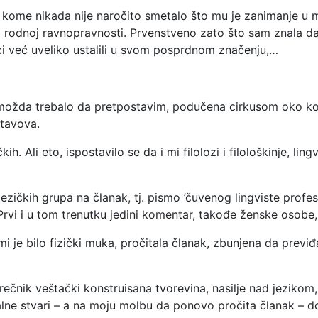
eko kome nikada nije naročito smetalo što mu je zanimanje 
rodnoj ravnopravnosti. Prvenstveno zato što sam znala da ć
ici već uveliko ustalili u svom posprdnom značenju,…
ožda trebalo da pretpostavim, podučena cirkusom oko koro
stavova.
ih. Ali eto, ispostavilo se da i mi filolozi i filološkinje, lin
 jezičkih grupa na članak, tj. pismo ’čuvenog lingviste pro
Prvi i u tom trenutku jedini komentar, takođe ženske osobe, b
 mi je bilo fizički muka, pročitala članak, zbunjena da prev
 rečnik veštački konstruisana tvorevina, nasilje nad jezikom
jalne stvari – a na moju molbu da ponovo pročita članak – do