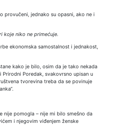
no provučeni, jednako su opasni, ako ne i
ri koje niko ne primećuje.
borbe ekonomska samostalnost i jednakost,
tane kako je bilo, osim da je tako nekada
ši Prirodni Poredak, svakovrsno upisan u
društvena tvorevina treba da se povinuje
anka“.
te nije pomogla – nije mi bilo smešno da
vićem i njegovim viđenjem ženske