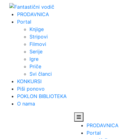
Skip
to
PRODAVNICA
content
Portal
Knjige
Stripovi
Filmovi
Serije
Igre
Priče
Svi članci
KONKURSI
Piši ponovo
POKLON BIBLIOTEKA
O nama
PRODAVNICA
Portal