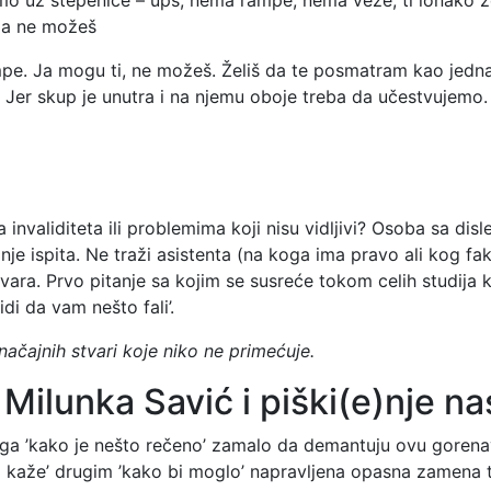
 da ne možeš
mpe. Ja mogu ti, ne možeš. Želiš da te posmatram kao jed
Jer skup je unutra i na njemu oboje treba da učestvujemo.
 invaliditeta ili problemima koji nisu vidljivi? Osoba sa dis
je ispita. Ne traži asistenta (na koga ima pravo ali kog fak
a. Prvo pitanje sa kojim se susreće tokom celih studija k
di da vam nešto fali’.
načajnih stvari koje niko ne primećuje.
 Milunka Savić i piški(e)nje 
toga ’kako je nešto rečeno’ zamalo da demantuju ovu gorenave
 kaže’ drugim ’kako bi moglo’ napravljena opasna zamena 