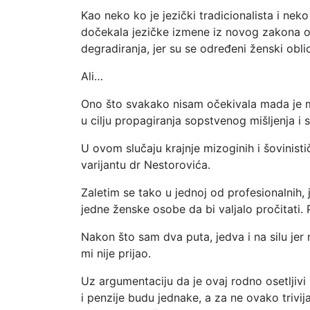
Kao neko ko je jezički tradicionalista i n
dočekala jezičke izmene iz novog zakona o 
degradiranja, jer su se određeni ženski obl
Ali…
Ono što svakako nisam očekivala mada je m
u cilju propagiranja sopstvenog mišljenja i 
U ovom slučaju krajnje mizoginih i šovinističk
varijantu dr Nestorovića.
Zaletim se tako u jednoj od profesionalnih,
jedne ženske osobe da bi valjalo pročitati. 
Nakon što sam dva puta, jedva i na silu jer
mi nije prijao.
Uz argumentaciju da je ovaj rodno osetljivi
i penzije budu jednake, a za ne ovako trivi