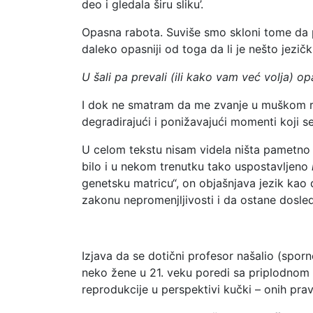
deo i gledala širu sliku’.
Opasna rabota. Suviše smo skloni tome da pr
daleko opasniji od toga da li je nešto jezičk
U šali pa prevali (ili kako vam već volja) o
I dok ne smatram da me zvanje u muškom rod
degradirajući i ponižavajući momenti koji se
U celom tekstu nisam videla ništa pametno 
bilo i u nekom trenutku tako uspostavljeno
genetsku matricu“, on objašnjava jezik kao 
zakonu nepromenjljivosti i da ostane dosled
Izjava da se dotični profesor našalio (spor
neko žene u 21. veku poredi sa priplodnom
reprodukcije u perspektivi kučki – onih prav