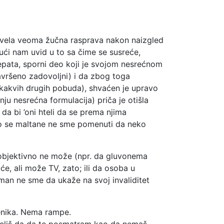
povela veoma žučna rasprava nakon naizgled
ući nam uvid u to sa čime se susreće,
telepata, sporni deo koji je svojom nesrećnom
savršeno zadovoljni) i da zbog toga
lo kakvih drugih pobuda), shvaćen je upravo
ju nesrećna formulacija) priča je otišla
 da bi ’oni hteli da se prema njima
ako se maltane ne sme pomenuti da neko
objektivno ne može (npr. da gluvonema
e, ali može TV, zato; ili da osoba u
tman ne sme da ukaže na svoj invaliditet
penika. Nema rampe.
 želiš da da te posmatram kao da nemaš