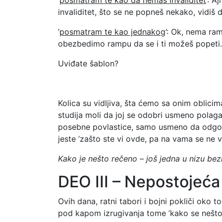
invaliditet, što se ne popneš nekako, vidiš
’
posmatram te kao jednakog
’: Ok, nema ra
obezbedimo rampu da se i ti možeš popeti. 
Uviđate šablon?
Kolica su vidljiva, šta ćemo sa onim oblicima
studija moli da joj se odobri usmeno polagan
posebne povlastice, samo usmeno da odgovar
jeste ’zašto ste vi ovde, pa na vama se ne vi
Kako je nešto rečeno – još jedna u nizu bez
DEO III – Nepostojeća
Ovih dana, ratni tabori i bojni pokliči oko 
pod kapom izrugivanja tome ’kako se nešto