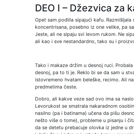
DEO I – Džezvica za k
Opet sam podlila sipajući kafu. Razmišljala 
koncentrisana, posebno iz one velike, pa s
Jeste, ali ne sipaju svi levom rukom. Ne sip
ali kao i sve nestandardno, tako su i proizv
Tako i makaze držim u desnoj ruci. Probala 
desnoj, pa to ti je. Reklo bi se da sam u s
istovremeno hvatam beleške, recimo. Ali na
predmetima česte.
Dobro, ali kakve veze sad ovo ima sa naslovo
Levorukost se smatrala nakaradnom osobinom
nasilno (pa i batinama) učena da pišu desn
nešto više o tome), probleme u pisanju i či
da se detetu prebacuje olovka iz jedne u dr