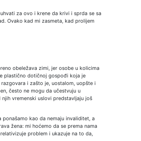
hvati za ovo i krene da krivi i sprda se sa
kad. Ovako kad mi zasmeta, kad prolijem
ereno obeležava zimi, jer osobe u kolicima
je plastično dotičnoj gospođi koja je
 razgovara i zašto je, uostalom, uopšte i
ećen, često ne mogu da učestvuju u
jih vremenski uslovi predstavljaju još
ma ponašamo kao da nemaju invaliditet, a
u prava žena: mi hoćemo da se prema nama
relativizuje problem i ukazuje na to da,