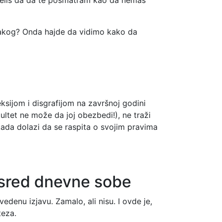
nakog? Onda hajde da vidimo kako da
leksijom i disgrafijom na završnoj godini
ultet ne može da joj obezbedi!), ne traži
ada dolazi da se raspita o svojim pravima
nasred dnevne sobe
denu izjavu. Zamalo, ali nisu. I ovde je,
teza.