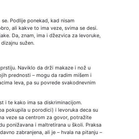
lo se. Podlije ponekad, kad nisam
ro, ali kakve to ima veze, svima se desi.
njake. Da, znam, ima i džezvica za levoruke,
 dizajnu sužen.
prstiju. Naviklo da drži makaze i nož u
vojih prednosti – mogu da radim mišem i
njacima leva, pa su povrede svakodnevnim
st i te kako ima sa diskriminacijom.
a pokupila u porodici) i levoruka deca su
ma veze sa centrom za govor, potražite
u ponižavana i maltretirana u školi. Praksa
avno zabranjena, ali je – hvala na pitanju –