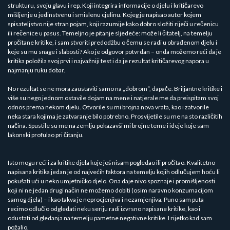
strukturu, svoju glavu i rep. Koji integrira informacije o djelu i kritičarevo
mišljenje u jedinstvenu i smislenu cjelinu. Kojeg je napisao autor kojem
spisateljstvo nije stran pojam, koji razumije kako dobro složiti riječi u rečenicu
ili rečenice u pasus. Temeljno je pitanje sljedeće: može li čitatelj, na temelju
pročitane kritike, i sam stvoriti predodžbu o čemu se radi u obrađenom djelu i
koje su mu snage i slabosti? Ako je odgovor potvrdan – onda možemo reći da je
kritika položila svoj prvi i najvažniji test i da je rezultat kritičarevog napora u
najmanju ruku dobar.
No rezultat se ne mora zaustaviti samo na „dobrom“, dapače. Briljantne kritike i
više su nego jednom ostavile dojam na mene i natjerale me da preispitam svoj
odnos prema nekom djelu. Otvorile su mi brojna nova vrata, kao i zatvorile
neka stara kojima je zatvaranje bilo potrebno. Prosvijetile su me na sto različitih
načina. Spustile su me na zemlju pokazavši mi brojne teme i ideje koje sam
lakonski profulao pri čitanju.
Isto mogu reći i za kritike djela koje još nisam pogledao ili pročitao. Kvalitetno
napisana kritika jedan je od najvećih faktora na temelju kojih odlučujem hoću li
pokušati ući u neko umjetničko djelo. Ona daje nivo spoznaje i promišljenosti
koji ni ne jedan drugi način ne možemo dobiti (osim naravno konzumacijom
samog djela) – i kao takva je neprocjenjiva i nezamjenjiva. Puno sam puta
recimo odlučio odgledati neku seriju radi izvrsno napisane kritike, kao i
odustati od gledanja na temelju pametne negativne kritike. I rijetko kad sam
požalio.