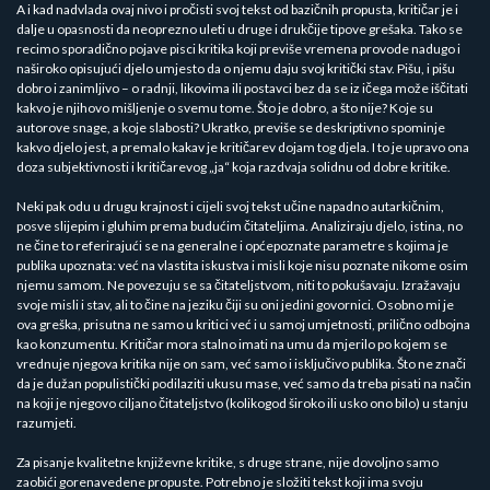
A i kad nadvlada ovaj nivo i pročisti svoj tekst od bazičnih propusta, kritičar je i
dalje u opasnosti da neoprezno uleti u druge i drukčije tipove grešaka. Tako se
recimo sporadično pojave pisci kritika koji previše vremena provode nadugo i
naširoko opisujući djelo umjesto da o njemu daju svoj kritički stav. Pišu, i pišu
dobro i zanimljivo – o radnji, likovima ili postavci bez da se iz ičega može iščitati
kakvo je njihovo mišljenje o svemu tome. Što je dobro, a što nije? Koje su
autorove snage, a koje slabosti? Ukratko, previše se deskriptivno spominje
kakvo djelo jest, a premalo kakav je kritičarev dojam tog djela. I to je upravo ona
doza subjektivnosti i kritičarevog „ja“ koja razdvaja solidnu od dobre kritike.
Neki pak odu u drugu krajnost i cijeli svoj tekst učine napadno autarkičnim,
posve slijepim i gluhim prema budućim čitateljima. Analiziraju djelo, istina, no
ne čine to referirajući se na generalne i općepoznate parametre s kojima je
publika upoznata: već na vlastita iskustva i misli koje nisu poznate nikome osim
njemu samom. Ne povezuju se sa čitateljstvom, niti to pokušavaju. Izražavaju
svoje misli i stav, ali to čine na jeziku čiji su oni jedini govornici. Osobno mi je
ova greška, prisutna ne samo u kritici već i u samoj umjetnosti, prilično odbojna
kao konzumentu. Kritičar mora stalno imati na umu da mjerilo po kojem se
vrednuje njegova kritika nije on sam, već samo i isključivo publika. Što ne znači
da je dužan populistički podilaziti ukusu mase, već samo da treba pisati na način
na koji je njegovo ciljano čitateljstvo (kolikogod široko ili usko ono bilo) u stanju
razumjeti.
Za pisanje kvalitetne književne kritike, s druge strane, nije dovoljno samo
zaobići gorenavedene propuste. Potrebno je složiti tekst koji ima svoju