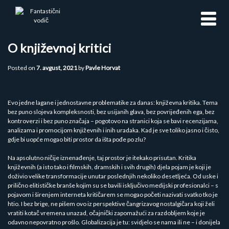
Skip
to
content
O književnoj kritici
Posted on
7. avgust, 2021
by
Pavle Horvat
Evo jedne lagane i jednostavne problematike za danas: književna kritika. Tema
bez puno slojeva kompleksnosti, bez usijanih glava, bez povrijeđenih ega, bez
kontroverzi i bez puno značaja – pogotovo na stranici koja se bavi recenzijama,
analizama i promocijom književnih i inih uradaka. Kad je sve toliko jasno i čisto,
gdje bi uopće mogao biti prostor da išta pođe po zlu?
Na apsolutno ničije iznenađenje, taj prostor je itekako prisutan. Kritika
književnih (a isto tako i filmskih, dramskih i svih drugih) djela pojam je koji je
doživio velike transformacije unutar poslednjih nekoliko desetljeća. Od uske i
prilično elitističke branše kojim su se bavili isključivo medijski profesionalci – s
pojavom i širenjem interneta kritičarem se mogao početi nazivati svatko tko je
htio. I bez brige, ne pišem ovo iz perspektive čangrizavog nostalgičara koji želi
vratiti kotač vremena unazad, očajnički zapomažući za razdobljem koje je
odavno nepovratno prošlo. Globalizacija je tu: svidjelo se nama ili ne – i donijela