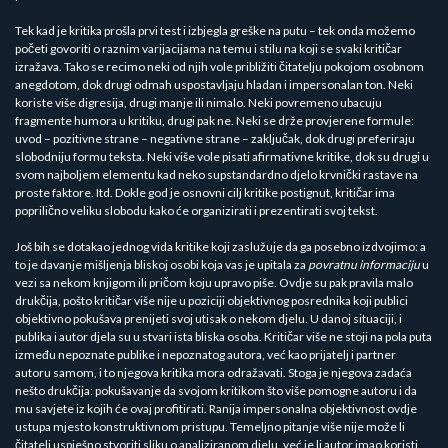
Tek kad je kritika prošla prvi test i izbjegla greške na putu – tek onda možemo
početi govoriti o raznim varijacijama na temu i stilu na koji se svaki kritičar
izražava. Tako se recimo neki od njih vole približiti čitatelju pokojom osobnom
anegdotom, dok drugi odmah uspostavljaju hladan i impersonalan ton. Neki
koriste više digresija, drugi manje ili nimalo. Neki povremeno ubacuju
fragmente humora u kritiku, drugi pak ne. Neki se drže provjerene formule:
uvod – pozitivne strane – negativne strane – zaključak, dok drugi preferiraju
slobodniju formu teksta. Neki više vole pisati afirmativne kritike, dok su drugi u
svom najboljem elementu kad neko supstandardno djelo krvnički rastave na
proste faktore. Itd. Dokle god je osnovni cilj kritike postignut, kritičar ima
poprilično veliku slobodu kako će organizirati i prezentirati svoj tekst.
Još bih se dotakao jednog vida kritike koji zaslužuje da ga posebno izdvojimo: a
to je davanje mišljenja bliskoj osobi koja vas je upitala za
povratnu informaciju
u
vezi sa nekom knjigom ili pričom koju upravo piše. Ovdje su pak pravila malo
drukčija, pošto kritičar više nije u poziciji objektivnog posrednika koji publici
objektivno pokušava prenijeti svoj utisak o nekom djelu. U danoj situaciji, i
publika i autor djela su u stvari ista bliska osoba. Kritičar više ne stoji na pola puta
između nepoznate publike i nepoznatog autora, već kao prijatelj i partner
autoru samom, i to njegova kritika mora odražavati. Stoga je njegova zadaća
nešto drukčija: pokušavanje da svojom kritikom što više pomogne autoru i da
mu savjete iz kojih će ovaj profitirati. Ranija impersonalna objektivnost ovdje
ustupa mjesto konstruktivnom pristupu. Temeljno pitanje više nije može li
čitatelj uspješno stvoriti sliku o analiziranom djelu, već je li autor imao koristi