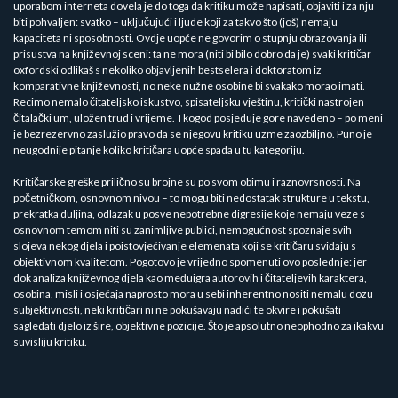
uporabom interneta dovela je do toga da kritiku može napisati, objaviti i za nju
biti pohvaljen: svatko – uključujući i ljude koji za takvo što (još) nemaju
kapaciteta ni sposobnosti. Ovdje uopće ne govorim o stupnju obrazovanja ili
prisustva na književnoj sceni: ta ne mora (niti bi bilo dobro da je) svaki kritičar
oxfordski odlikaš s nekoliko objavljenih bestselera i doktoratom iz
komparativne književnosti, no neke nužne osobine bi svakako morao imati.
Recimo nemalo čitateljsko iskustvo, spisateljsku vještinu, kritički nastrojen
čitalački um, uložen trud i vrijeme. Tkogod posjeduje gore navedeno – po meni
je bezrezervno zaslužio pravo da se njegovu kritiku uzme zaozbiljno. Puno je
neugodnije pitanje koliko kritičara uopće spada u tu kategoriju.
Kritičarske greške prilično su brojne su po svom obimu i raznovrsnosti. Na
početničkom, osnovnom nivou – to mogu biti nedostatak strukture u tekstu,
prekratka duljina, odlazak u posve nepotrebne digresije koje nemaju veze s
osnovnom temom niti su zanimljive publici, nemogućnost spoznaje svih
slojeva nekog djela i poistovjećivanje elemenata koji se kritičaru sviđaju s
objektivnom kvalitetom. Pogotovo je vrijedno spomenuti ovo poslednje: jer
dok analiza književnog djela kao međuigra autorovih i čitateljevih karaktera,
osobina, misli i osjećaja naprosto mora u sebi inherentno nositi nemalu dozu
subjektivnosti, neki kritičari ni ne pokušavaju nadići te okvire i pokušati
sagledati djelo iz šire, objektivne pozicije. Što je apsolutno neophodno za ikakvu
suvisliju kritiku.