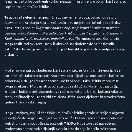
je najmanje toliko pozitivnih koliko i negativnih promjena u pojam književne, pa
i općenito umjetničke kritike.
Te uza sve te elemente specifične za suvremeno doba, ostaju i ona stara
bezvremenska pitanja koja se vežu za kritiku umjetnosti još od njezinih davnih
dana. Pitanja poput:
Tko je mjerodavan za pisanje kritika? Koliko se možemo
osloniti na kritičarevo mišljenje? Koliko kritičar može ili smije biti subjektivan?
Koliku ulogu igraju kritičarev i umjetnikov ego?
Te mnoga druga. Korisno je
stoga analizirati ovu temu ne bi li, ako već i ne dođemo do nekih čvrstih
zaključaka, barem pravilno definirali problematiku i postavili temelje za daljnju
diskusiju.
Možemo krenuti od sljedećeg: književna kritika je forma književnosti, ili se
barem može tako promatrati. Kao takva, ona slijedi sve one kanone kojima se
pokoravaju i druge literarne forme. Baš kao i one – tako i kritika mora imati
svoju strukturu. Mora imati uvod, razradu i zaključak. Mora imati pisca (tj.
kritičara) koji ima nešto pametno za reći o određenoj knjizi, i koji zna kako to
prenijeti čitateljstvu. Mora biti smislena i čitka. Mora djelovati kao zaokružena
cjelina. I još koješta drugog.
Stoga – zadovoljavaju li današnje umjetničke kritike gornje kriterije? Odgovor –
je ovdje često negativan, pogotovo što se tiče kritika napisanih na popularnim
web stranicama poput
Goodreads-a
ili
IMDB-a
. Kao što je već navedeno,
svojevrsna demokratizacija književne kritike do koje je došlo raširenom