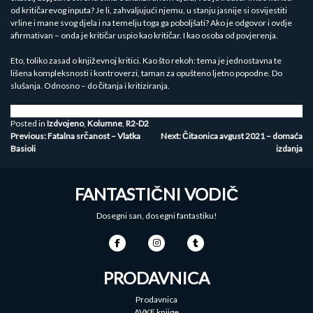
od kritičarevog inputa? Je li, zahvaljujući njemu, u stanju jasnije si osvijestiti
vrline i mane svog djela i na temelju toga ga poboljšati? Ako je odgovor i ovdje
afirmativan – onda je kritičar uspio kao kritičar. I kao osoba od povjerenja.
Eto, toliko zasad o književnoj kritici. Kao što rekoh: tema je jednostavna te
lišena kompleksnosti i kontroverzi, taman za opušteno ljetno popodne. Do
slušanja. Odnosno – do čitanja i kritiziranja.
Posted in
Izdvojeno
,
Kolumne
,
R2-D2
Kretanje
Previous:
Fatalna srčanost – Vlatka
Next:
Čitaonica avgust 2021 – domaća
Basioli
izdanja
članka
FANTASTIČNI VODIČ
Dosegni san, dosegni fantastiku!
PRODAVNICA
Prodavnica
AVKF knjige