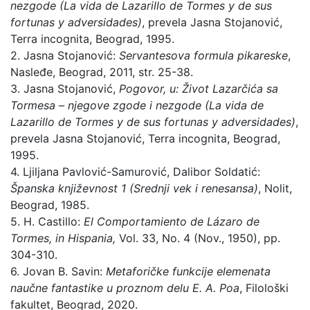
nezgode (La vida de Lazarillo de Tormes y de sus
fortunas y adversidades)
, prevela Jasna Stojanović,
Terra incognita, Beograd, 1995.
2. Jasna Stojanović:
Servantesova formula pikareske
,
Nasleđe, Beograd, 2011, str. 25-38.
3. Jasna Stojanović,
Pogovor, u: Život Lazarčića sa
Tormesa – njegove zgode i nezgode (La vida de
Lazarillo de Tormes y de sus fortunas y adversidades)
,
prevela Jasna Stojanović, Terra incognita, Beograd,
1995.
4. Ljiljana Pavlović-Samurović, Dalibor Soldatić:
Španska književnost 1 (Srednji vek i renesansa)
, Nolit,
Beograd, 1985.
5. H. Castillo:
El Comportamiento de Lázaro de
Tormes, in Hispania,
Vol. 33, No. 4 (Nov., 1950), pp.
304-310.
6. Jovan B. Savin:
Metaforičke funkcije elemenata
naučne fantastike u proznom delu E. A. Poa
, Filološki
fakultet, Beograd, 2020.