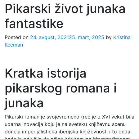
Pikarski život junaka
fantastike
Posted on
24. avgust, 2021
25. mart, 2025
by
Kristina
Kecman
Kratka istorija
pikarskog romana i
junaka
Pikarski roman je svojevremeno (reč je o XVI veku) bila
udarna inovacija koju je na svetsku književnu scenu
donela imperijalistička iberijska književnost, i to onda