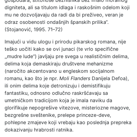
gospodara, štitonoše beznišnika bez imalo moralnog
digniteta, ali sa titulom idlaga i raskošnim odelom koji
mu ne dozvoljavaju da radi da bi preživeo, veran je
odraz osobenosti ondašnjih španskih prilika“.
(Stojanović, 1995. 71–72)
Imajući u vidu ulogu i prirodu pikarskog romana, nije
teško uočiti kako se ovi junaci (te vrlo specifične
,,mudre lude“) javljaju pre svega u realističnim delima,
delima koja demaskiraju društvene mehanizme
(naročito akcentovano u engleskom socijalnom
romanu, kao što je npr.
Moli Flanders
Danijela Defoa),
ili onim delima koje detronizuju i demistifikuju
fantastiku, odnosno odlučno raskršćavaju sa
umetničkom tradicijom koja je imala naviku da
glorifikuje nepogrešive vitezove, misteriozne magove,
bezgrešne sveštenike, prelepe princeze-deve,
pohlepne zmajeve koji vrebaju kao poslednja prepreka
dokazivanju hrabrosti ratnika.