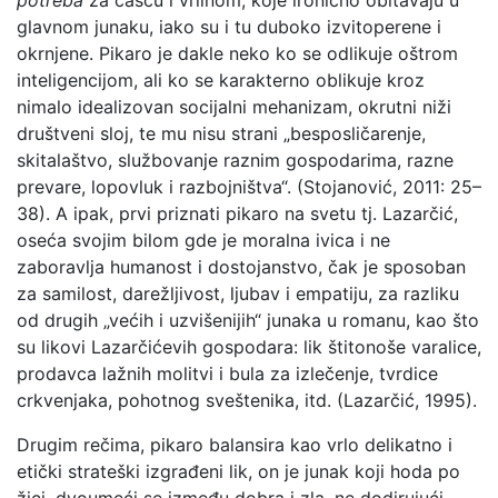
potreba
za čašću i vrlinom, koje ironično obitavaju u
glavnom junaku, iako su i tu duboko izvitoperene i
okrnjene. Pikaro je dakle neko ko se odlikuje oštrom
inteligencijom, ali ko se karakterno oblikuje kroz
nimalo idealizovan socijalni mehanizam, okrutni niži
društveni sloj, te mu nisu strani „besposličarenje,
skitalaštvo, službovanje raznim gospodarima, razne
prevare, lopovluk i razbojništva“. (Stojanović, 2011: 25–
38). A ipak, prvi priznati pikaro na svetu tj. Lazarčić,
oseća svojim bilom gde je moralna ivica i ne
zaboravlja humanost i dostojanstvo, čak je sposoban
za samilost, darežljivost, ljubav i empatiju, za razliku
od drugih „većih i uzvišenijih“ junaka u romanu, kao što
su likovi Lazarčićevih gospodara: lik štitonoše varalice,
prodavca lažnih molitvi i bula za izlečenje, tvrdice
crkvenjaka, pohotnog sveštenika, itd. (Lazarčić, 1995).
Drugim rečima, pikaro balansira kao vrlo delikatno i
etički strateški izgrađeni lik, on je junak koji hoda po