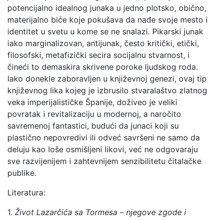
potencijalno idealnog junaka u jedno plotsko, obično,
materijalno biće koje pokušava da nađe svoje mesto i
identitet u svetu u kome se ne snalazi. Pikarski junak
iako marginalizovan, antijunak, često kritički, etički,
filosofski, metafizički secira socijalnu stvarnost, i
čineći to demaskira skrivene poroke ljudskog roda.
Iako donekle zaboravljen u književnoj genezi, ovaj tip
književnog lika kojeg je izbrusilo stvaralaštvo zlatnog
veka imperijalističke Španije, doživeo je veliki
povratak i revitalizaciju u modernoj, a naročito
savremenoj fantastici, budući da junaci koji su
plastično nepovredivi ili odveć savršeni ne samo da
deluju kao loše osmišljeni likovi, već ne odgovaraju
sve razvijenijem i zahtevnijem senzibilitetu čitalačke
publike.
Literatura:
1.
Život Lazarčića sa Tormesa – njegove zgode i