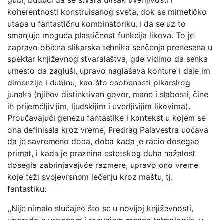
gubi, budući da se stvara utisak uverljivosti i
koherentnosti konstruisanog sveta, dok se mimetičko
utapa u fantastičnu kombinatoriku, i da se uz to
smanjuje moguća plastičnost funkcija likova. To je
zapravo obična slikarska tehnika senčenja prenesena u
spektar književnog stvaralaštva, gde vidimo da senka
umesto da zagluši, upravo naglašava konture i daje im
dimenzije i dubinu, kao što osobenosti pikarskog
junaka (njihov distinktivan govor, mane i slabosti, čine
ih prijemčljivijim, ljudskijim i uverljivijim likovima).
Proučavajući genezu fantastike i kontekst u kojem se
ona definisala kroz vreme, Predrag Palavestra uočava
da je savremeno doba, doba kada je racio dosegao
primat, i kada je praznina estetskog duha nažalost
dosegla zabrinjavajuće razmere, upravo ono vreme
koje teži svojevrsnom lečenju kroz maštu, tj.
fantastiku:
,,Nije nimalo slučajno što se u novijoj književnosti,