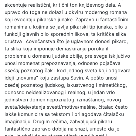
akcentuje realistični, kritični ton književnog dela. A
upravo do toga ne dolazi u okviru modernog romana
koji evociraju pikarske junake. Zapravo u fantastičnim
romanima u kojima se javlja pikarski tip junaka, bilo u
funkciji glavnih bilo sporednih likova, ta kritička slika
društva i čovečanstva što je uglavnom donosi pikaro,
ta slika koja imponuje demaskiranju poroka ili
problema u domenu ljudske zbilje, pre svega isključivo
unosi momenat prepoznavanja, odnosno pojačava
osećaj
poznatog čak i kod jednog sveta koji odgovara
ideji ,,novuma” koju zastupa Suvin. A pošto unosi
osećaj poznatog ljudskog, iskustvenog i mimetičkog,
odnosno neidealizovanog i realnog, u jedan vrlo
jedinstven domen nepoznatog, izmaštanog, novog
sveta/ideje/stanja svesti/motiva/mašine, čitalac često
lakše komunicira sa tekstom i prilagođava čitalačku
imaginaciju. Drugim rečima, zahvaljujući pikaru
fantastično zapravo dobija na snazi, umesto da je