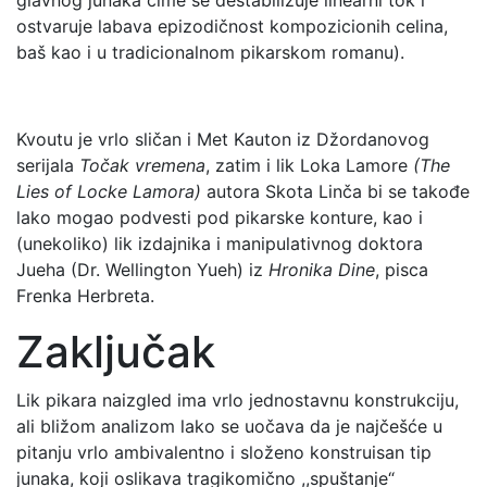
glavnog junaka čime se destabilizuje linearni tok i
ostvaruje labava epizodičnost kompozicionih celina,
baš kao i u tradicionalnom pikarskom romanu).
Kvoutu je vrlo sličan i Met Kauton iz Džordanovog
serijala
Točak vremena
, zatim i lik Loka Lamore
(The
Lies of Locke Lamora)
autora Skota Linča bi se takođe
lako mogao podvesti pod pikarske konture, kao i
(unekoliko) lik izdajnika i manipulativnog doktora
Jueha (Dr. Wellington Yueh) iz
Hronika Dine
, pisca
Frenka Herbreta.
Zaključak
Lik pikara naizgled ima vrlo jednostavnu konstrukciju,
ali bližom analizom lako se uočava da je najčešće u
pitanju vrlo ambivalentno i složeno konstruisan tip
junaka, koji oslikava tragikomično ,,spuštanje“