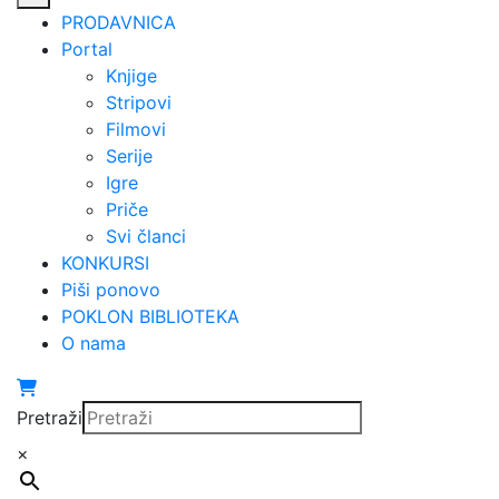
PRODAVNICA
Portal
Knjige
Stripovi
Filmovi
Serije
Igre
Priče
Svi članci
KONKURSI
Piši ponovo
POKLON BIBLIOTEKA
O nama
Pretraži
×