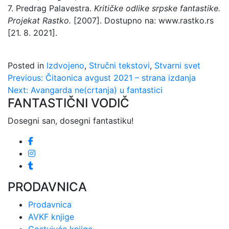
7. Predrag Palavestra.
Kritičke odlike srpske fantastike.
Projekat Rastko.
[2007]. Dostupno na: www.rastko.rs
[21. 8. 2021].
Posted in
Izdvojeno
,
Stručni tekstovi
,
Stvarni svet
Kretanje
Previous:
Čitaonica avgust 2021 – strana izdanja
Next:
Avangarda ne(crtanja) u fantastici
članka
FANTASTIČNI VODIČ
Dosegni san, dosegni fantastiku!
PRODAVNICA
Prodavnica
AVKF knjige