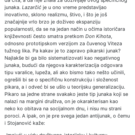
da čita, a da nije znala za doživljaje ovog specifičnog
junaka.
Lazarčić
je u ono vreme predstavljao
inovativno, sklono realizmu, štivo, i što je još
značajnije vrlo brzo je doživeo ekspanziju
popularnosti, da se na jedan način u očima istoričara
književnosti često smatra pretkom
Don Kihota
,
odnosno prototipskom verzijom za čuvenog Viteza
tužnog lika. Pa kakav je to zapravo pikarski junak?
Najlakše bi ga bilo sistematizovati kao negativnog
junaka, budući da njegova karakterizacija odgovara
tipu varalice, lupeža, ali ako bismo tako nešto učinili,
ogrešili bi se o specifičnu konstrukciju i složenost
pikara, a i odveć bi se ušlo u teorijsku generalizaciju.
Pikaro sa jedne strane svakako jeste tip junaka koji se
nalazi na margini društva, on je okarakterisan kao
neko ko obitava na socijalnom dnu, i nisu mu strani
poroci. A ipak, on je pre svega jedan antijunak, o čemu
i Stojanović kaže: