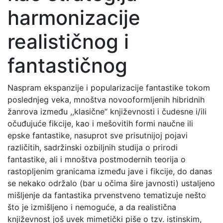
harmonizacije
realističnog i
fantastičnog
Naspram ekspanzije i popularizacije fantastike tokom
poslednjeg veka, mnoštva novooformljenih hibridnih
žanrova između ,,klasične“ književnosti i čudesne i/ili
očuđujuće fikcije, kao i mešovitih formi naučne ili
epske fantastike, nasuprot sve prisutnijoj pojavi
različitih, sadržinski ozbiljnih studija o prirodi
fantastike, ali i mnoštva postmodernih teorija o
rastopljenim granicama između jave i fikcije, do danas
se nekako održalo (bar u očima šire javnosti) ustaljeno
mišljenje da fantastika prvenstveno tematizuje nešto
što je izmišljeno i nemoguće, a da realistična
književnost još uvek mimetički piše o tzv. istinskim,