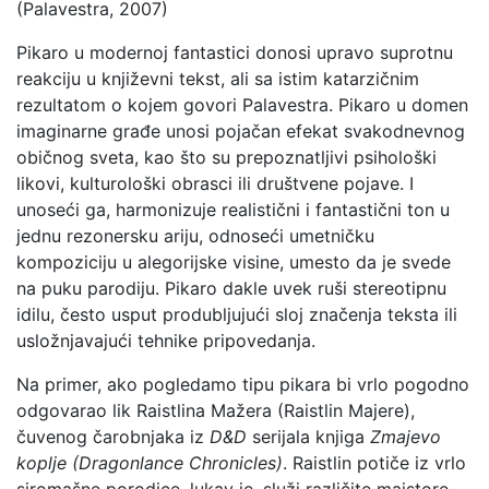
(Palavestra, 2007)
Pikaro u modernoj fantastici donosi upravo suprotnu
reakciju u književni tekst, ali sa istim katarzičnim
rezultatom o kojem govori Palavestra. Pikaro u domen
imaginarne građe unosi pojačan efekat svakodnevnog
običnog sveta, kao što su prepoznatljivi psihološki
likovi, kulturološki obrasci ili društvene pojave. I
unoseći ga, harmonizuje realistični i fantastični ton u
jednu rezonersku ariju, odnoseći umetničku
kompoziciju u alegorijske visine, umesto da je svede
na puku parodiju. Pikaro dakle uvek ruši stereotipnu
idilu, često usput produbljujući sloj značenja teksta ili
usložnjavajući tehnike pripovedanja.
Na primer, ako pogledamo tipu pikara bi vrlo pogodno
odgovarao lik Raistlina Mažera (Raistlin Majere),
čuvenog čarobnjaka iz
D&D
serijala knjiga
Zmajevo
koplje (Dragonlance Chronicles)
. Raistlin potiče iz vrlo