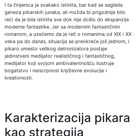
I ta činjenica je svakako istinita, bar kad se sagleda
geneza pikarskih junaka, ali možda bi prigodnije bilo
reći da je
bila
istinita sve dok nije došlo do ekspanzije
moderne fantastike. Jer sa modernim fantastičnim
romanom, a uzećemo da je reč o romanima od XIX i XX
veka pa do danas, situacija se preokreće još jednom, i
pikaro umesto velikog detronizatora postaje
jedinstveni medijator realističnog i fantastičnog,
medijator koji svojom ambivalentnošću ilustruje
bogatstvo i neiscrpnost književne evolucije i
kreativnosti.
Karakterizacija pikara
kao strategija