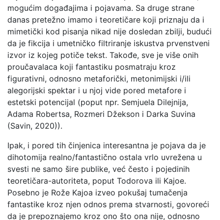
mogućim događajima i pojavama. Sa druge strane
danas pretežno imamo i teoretičare koji priznaju da i
mimetički kod pisanja nikad nije dosledan zbilji, budući
da je fikcija i umetničko filtriranje iskustva prvenstveni
izvor iz kojeg potiče tekst. Takođe, sve je više onih
proučavalaca koji fantastiku posmatraju kroz
figurativni, odnosno metaforički, metonimijski i/ili
alegorijski spektar i u njoj vide pored metafore i
estetski potencijal (poput npr. Semjuela Dilejnija,
Adama Robertsa, Rozmeri Džekson i Darka Suvina
(Savin, 2020)).
Ipak, i pored tih činjenica interesantna je pojava da je
dihotomija realno/fantastično ostala vrlo uvrežena u
svesti ne samo šire publike, već često i pojedinih
teoretičara-autoriteta, poput Todorova ili Kajoe.
Posebno je Rože Kajoa izveo pokušaj tumačenja
fantastike kroz njen odnos prema stvarnosti, govoreći
da je prepoznajemo kroz ono što ona nije, odnosno