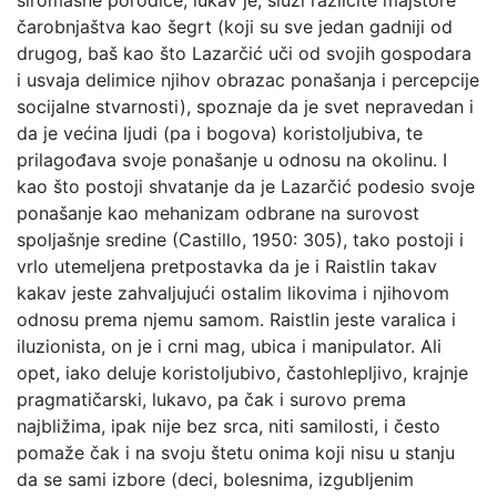
siromašne porodice, lukav je, služi različite majstore
čarobnjaštva kao šegrt (koji su sve jedan gadniji od
drugog, baš kao što Lazarčić uči od svojih gospodara
i usvaja delimice njihov obrazac ponašanja i percepcije
socijalne stvarnosti), spoznaje da je svet nepravedan i
da je većina ljudi (pa i bogova) koristoljubiva, te
prilagođava svoje ponašanje u odnosu na okolinu. I
kao što postoji shvatanje da je Lazarčić podesio svoje
ponašanje kao mehanizam odbrane na surovost
spoljašnje sredine (Castillo, 1950: 305), tako postoji i
vrlo utemeljena pretpostavka da je i Raistlin takav
kakav jeste zahvaljujući ostalim likovima i njihovom
odnosu prema njemu samom. Raistlin jeste varalica i
iluzionista, on je i crni mag, ubica i manipulator. Ali
opet, iako deluje koristoljubivo, častohlepljivo, krajnje
pragmatičarski, lukavo, pa čak i surovo prema
najbližima, ipak nije bez srca, niti samilosti, i često
pomaže čak i na svoju štetu onima koji nisu u stanju
da se sami izbore (deci, bolesnima, izgubljenim