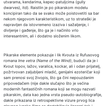
utvarama, kendarima, kepec-patuljcima (gully
dwarves), itd). Raistlin je po pikarskom modelu
koncipiran tako da se svako može poistovetiti sa bar
nekom njegovom karakteristikom, uz to strateški je
napravljen da istovremeno izaziva i sažaljenje, i
divljenje i gađenje, što ga je i načinilo vrlo
interesantnim, ali i dodatno složenim likom.
Pikarske elemente pokazuje i lik Kvouta iz Rufusovog
romana
Ime vetra (Name of the Wind)
, budući da je i
Kvout lopov, lažov, varalica, kockar, ali i odan prijatelj,
požrtvovan zaljubljeni mladić, genijalni ezoteričar koji
sam prenosi svoj živopis, što ga čini nepouzdanim
pripovedačem (nije dakle slučajno što je većina
modernih fantastičnih romana koji se mogu nazvati
pikarskim, data kao jedna vrsta pseudo-autobiografije,
dakle prikazana iz retrospektivne vizure prvog lica