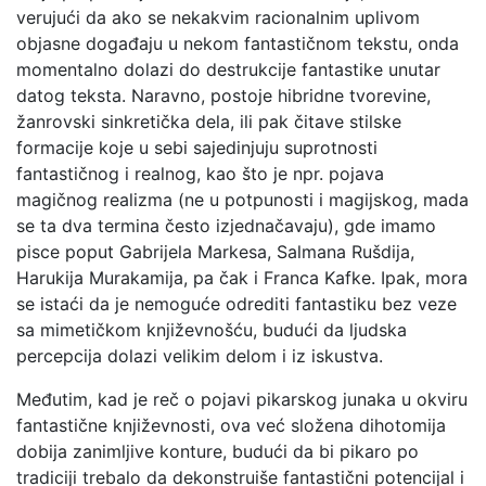
verujući da ako se nekakvim racionalnim uplivom
objasne događaju u nekom fantastičnom tekstu, onda
momentalno dolazi do destrukcije fantastike unutar
datog teksta. Naravno, postoje hibridne tvorevine,
žanrovski sinkretička dela, ili pak čitave stilske
formacije koje u sebi sajedinjuju suprotnosti
fantastičnog i realnog, kao što je npr. pojava
magičnog realizma (ne u potpunosti i magijskog, mada
se ta dva termina često izjednačavaju), gde imamo
pisce poput Gabrijela Markesa, Salmana Rušdija,
Harukija Murakamija, pa čak i Franca Kafke. Ipak, mora
se istaći da je nemoguće odrediti fantastiku bez veze
sa mimetičkom književnošću, budući da ljudska
percepcija dolazi velikim delom i iz iskustva.
Međutim, kad je reč o pojavi pikarskog junaka u okviru
fantastične književnosti, ova već složena dihotomija
dobija zanimljive konture, budući da bi pikaro po
tradiciji trebalo da dekonstruiše fantastični potencijal i