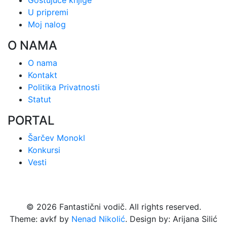
Gostujuće knjige
U pripremi
Moj nalog
O NAMA
O nama
Kontakt
Politika Privatnosti
Statut
PORTAL
Šarčev Monokl
Konkursi
Vesti
© 2026 Fantastični vodič. All rights reserved.
Theme: avkf by
Nenad Nikolić
. Design by: Arijana Silić