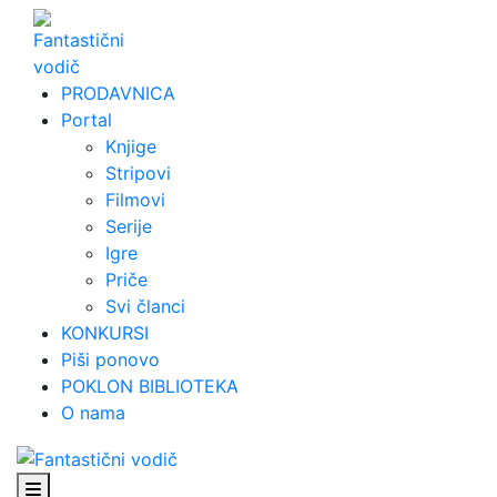
Skip
to
content
PRODAVNICA
Portal
Knjige
Stripovi
Filmovi
Serije
Igre
Priče
Svi članci
KONKURSI
Piši ponovo
POKLON BIBLIOTEKA
O nama