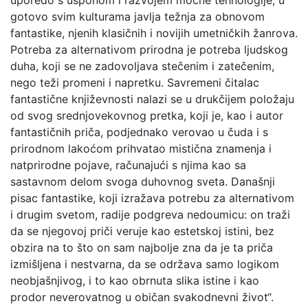
uporedo s usponom i razvojem moćne tehnologije, u
gotovo svim kulturama javlja težnja za obnovom
fantastike, njenih klasičnih i novijih umetničkih žanrova.
Potreba za alternativom prirodna je potreba ljudskog
duha, koji se ne zadovoljava stečenim i zatečenim,
nego teži promeni i napretku. Savremeni čitalac
fantastične književnosti nalazi se u drukčijem položaju
od svog srednjovekovnog pretka, koji je, kao i autor
fantastičnih priča, podjednako verovao u čuda i s
prirodnom lakoćom prihvatao mistična znamenja i
natprirodne pojave, računajući s njima kao sa
sastavnom delom svoga duhovnog sveta. Današnji
pisac fantastike, koji izražava potrebu za alternativom
i drugim svetom, radije podgreva nedoumicu: on traži
da se njegovoj priči veruje kao estetskoj istini, bez
obzira na to što on sam najbolje zna da je ta priča
izmišljena i nestvarna, da se održava samo logikom
neobjašnjivog, i to kao obrnuta slika istine i kao
prodor neverovatnog u običan svakodnevni život“.