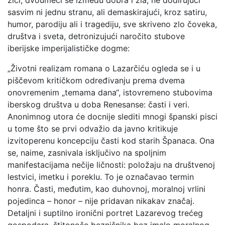
žici, dvoumeći se između dobra i zla, ne dodirujući
sasvim ni jednu stranu, ali demaskirajući, kroz satiru,
humor, parodiju ali i tragediju, sve skriveno zlo čoveka,
društva i sveta, detronizujući naročito stubove
iberijske imperijalističke dogme:
„Životni realizam romana o Lazarčiću ogleda se i u
piščevom kritičkom određivanju prema dvema
onovremenim „temama dana“, istovremeno stubovima
iberskog društva u doba Renesanse: časti i veri.
Anonimnog utora će docnije slediti mnogi španski pisci
u tome što se prvi odvažio da javno kritikuje
izvitoperenu koncepciju časti kod starih Španaca. Ona
se, naime, zasnivala isključivo na spoljnim
manifestacijama nečije ličnosti: položaju na društvenoj
lestvici, imetku i poreklu. To je označavao termin
honra. Časti, međutim, kao duhovnoj, moralnoj vrlini
pojedinca – honor – nije pridavan nikakav značaj.
Detaljni i suptilno ironični portret Lazarevog trećeg