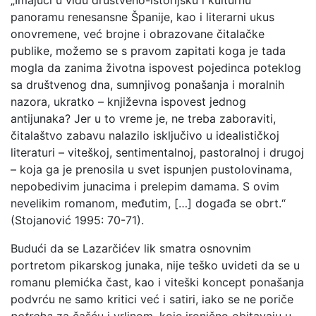
„Imajući u vidu društveno-istorijsku i kulturnu
panoramu renesansne Španije, kao i literarni ukus
onovremene, već brojne i obrazovane čitalačke
publike, možemo se s pravom zapitati koga je tada
mogla da zanima životna ispovest pojedinca poteklog
sa društvenog dna, sumnjivog ponašanja i moralnih
nazora, ukratko – književna ispovest jednog
antijunaka? Jer u to vreme je, ne treba zaboraviti,
čitalaštvo zabavu nalazilo isključivo u idealističkoj
literaturi – viteškoj, sentimentalnoj, pastoralnoj i drugoj
– koja ga je prenosila u svet ispunjen pustolovinama,
nepobedivim junacima i prelepim damama. S ovim
nevelikim romanom, međutim, […] događa se obrt.“
(Stojanović 1995: 70-71).
Budući da se Lazarčićev lik smatra osnovnim
portretom pikarskog junaka, nije teško uvideti da se u
romanu plemićka čast, kao i viteški koncept ponašanja
podvrću ne samo kritici već i satiri, iako se ne poriče