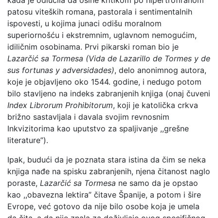
kada je odlučila da ošine kritikom po hipertrofiranom
patosu viteških romana, pastorala i sentimentalnih
ispovesti, u kojima junaci odišu moralnom
superiornošću i ekstremnim, uglavnom nemogućim,
idiličnim osobinama. Prvi pikarski roman bio je
Lazarčić sa Tormesa (Vida de Lazarillo de Tormes y de
sus fortunas y adversidades)
, delo anonimnog autora,
koje je objavljeno oko 1544. godine, i nedugo potom
bilo stavljeno na indeks zabranjenih knjiga (onaj čuveni
Index Librorum Prohibitorum
, koji je katolička crkva
brižno sastavljala i davala svojim revnosnim
Inkvizitorima kao uputstvo za spaljivanje ,,grešne
literature”).
Ipak, budući da je poznata stara istina da čim se neka
knjiga nađe na spisku zabranjenih, njena čitanost naglo
poraste,
Lazarčić sa Tormesa
ne samo da je opstao
kao ,,obavezna lektira” čitave Španije, a potom i šire
Evrope, već gotovo da nije bilo osobe koja je umela