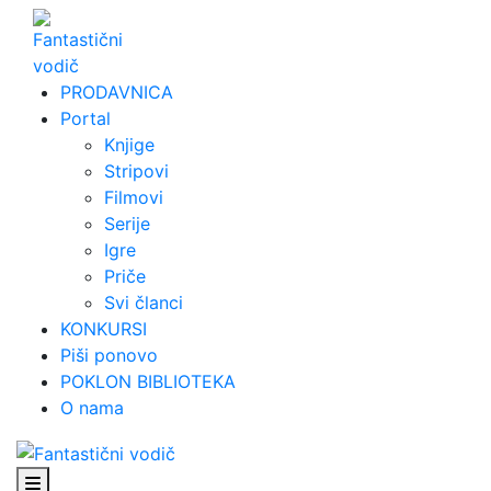
Skip
to
content
PRODAVNICA
Portal
Knjige
Stripovi
Filmovi
Serije
Igre
Priče
Svi članci
KONKURSI
Piši ponovo
POKLON BIBLIOTEKA
O nama