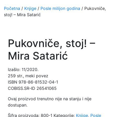
Početna
/
Knjige
/
Posle milijon godina
/ Pukovniče,
stoj! – Mira Satarić
Pukovniče, stoj! –
Mira Satarić
Izašlo: 11/2020.
259 str., meki povez
ISBN 978-86-81532-04-1
COBISS.SR-ID 26541065
Ovaj proizvod trenutno nije na stanju i nije
dostupan.
Šifra proizvoda:
800-1
Kategorije:
Knjige
,
Posle