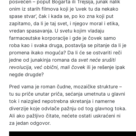
posvećen – poput Bogarta ili Trejsija, junak nalik
onim iz starih filmova koji je ’uvek tu da nekako
spase stvar’, čak i kada se, po ko zna koji put
zapitamo, da li je taj svet, i njegov moral i etika,
vredan spasavanja. U svetu kojim vladaju
farmaceutske korporacije i gde je čovek samo
roba kao i svaka druga, postavlja se pitanje da li je
promena ikako moguća? Da li će se ostvariti reči
jedne od junakinja romana da
svet neće srušiti
revolucija, već obični, mali čovek
ili je rešenje ipak
negde drugde?
Pred vama je roman čudne, mozaičke strukture –
tu su priče unutar priča, sećanja umetnuta u glavni
tok i naizgled nepotrebna skretanja i namerne
diverzije koje odvlače pažnju od tog glavnog toka.
Ali ako pažljivo čitate, nećete ostati uskraćeni ni
za jedan odgovor.