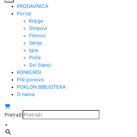
PRODAVNICA
Portal
Knjige
Stripovi
Filmovi
Serije
Igre
Priče
Svi članci
KONKURSI
Piši ponovo
POKLON BIBLIOTEKA
O nama
Pretraži
×