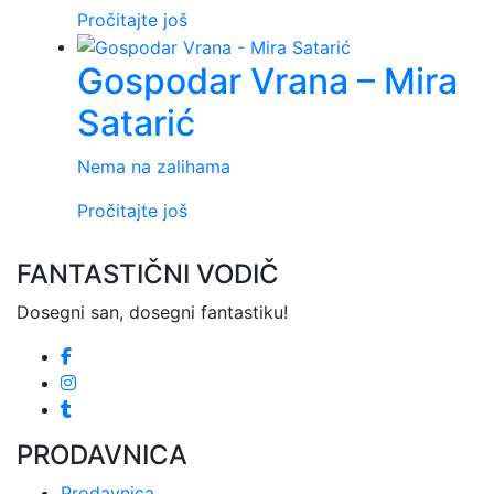
biti
Pročitajte još
izabra
na
Gospodar Vrana – Mira
stranic
Satarić
proizv
Nema na zalihama
Pročitajte još
FANTASTIČNI VODIČ
Dosegni san, dosegni fantastiku!
PRODAVNICA
Prodavnica