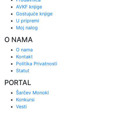
AVKF knjige
Gostujuće knjige
U pripremi
Moj nalog
O NAMA
O nama
Kontakt
Politika Privatnosti
Statut
PORTAL
Šarčev Monokl
Konkursi
Vesti