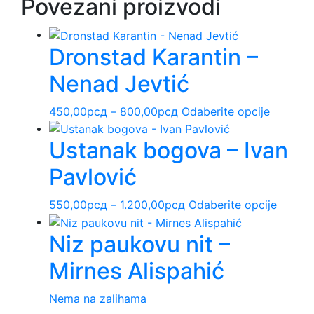
Povezani proizvodi
Dronstad Karantin –
Nenad Jevtić
Raspon
Ovaj
450,00
рсд
–
800,00
рсд
Odaberite opcije
cena:
proizvo
Ustanak bogova – Ivan
od
ima
450,00рсд
više
Pavlović
do
varijanti.
800,00рсд
Opcije
Raspon
Ovaj
550,00
рсд
–
1.200,00
рсд
Odaberite opcije
mogu
cena:
proizv
biti
Niz paukovu nit –
od
ima
izabran
550,00рсд
više
na
Mirnes Alispahić
do
varijant
stranici
1.200,00рсд
Opcije
proizvo
Nema na zalihama
mogu