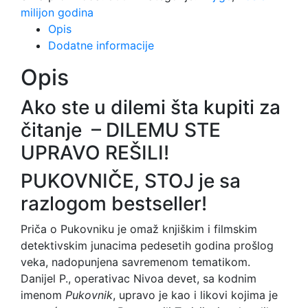
milijon godina
Opis
Dodatne informacije
Opis
Ako ste u dilemi šta kupiti za
čitanje – DILEMU STE
UPRAVO REŠILI!
PUKOVNIČE, STOJ je sa
razlogom bestseller!
Priča o Pukovniku je omaž knjiškim i filmskim
detektivskim junacima pedesetih godina prošlog
veka, nadopunjena savremenom tematikom.
Danijel P., operativac Nivoa devet, sa kodnim
imenom
Pukovnik
, upravo je kao i likovi kojima je