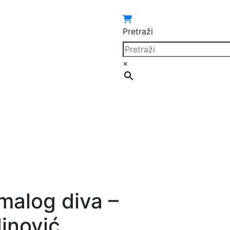
Pretraži
×
malog diva –
inović