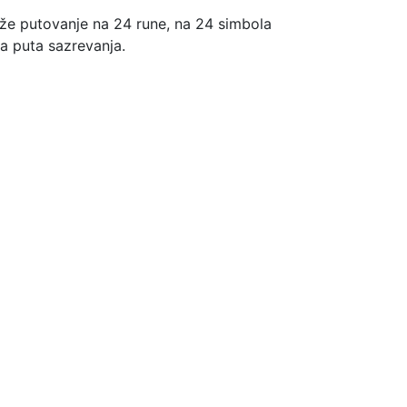
aže putovanje na 24 rune, na 24 simbola
ta puta sazrevanja.