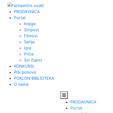
Skip
to
PRODAVNICA
content
Portal
Knjige
Stripovi
Filmovi
Serije
Igre
Priče
Svi članci
KONKURSI
Piši ponovo
POKLON BIBLIOTEKA
O nama
PRODAVNICA
Portal