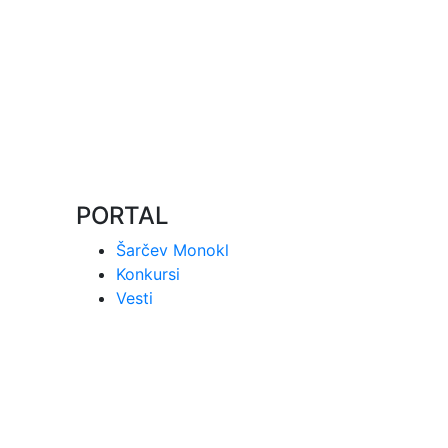
PORTAL
Šarčev Monokl
Konkursi
Vesti