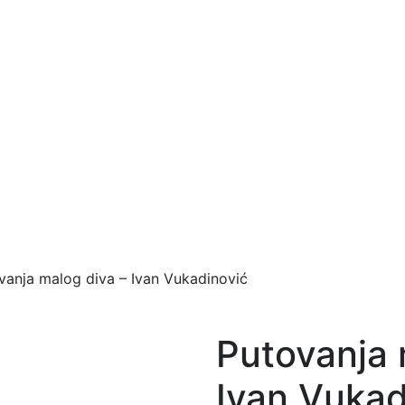
vanja malog diva – Ivan Vukadinović
Putovanja 
Ivan Vukad