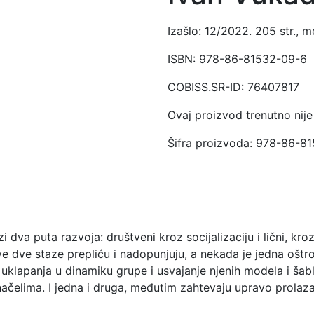
Izašlo: 12/2022. 205 str., 
ISBN: 978-86-81532-09-6
COBISS.SR-ID: 76407817
Ovaj proizvod trenutno nije 
Šifra proizvoda:
978-86-81
va puta razvoja: društveni kroz socijalizaciju i lični, kroz 
ve dve staze prepliću i nadopunjuju, a nekada je jedna oštr
 uklapanja u dinamiku grupe i usvajanje njenih modela i šabl
 načelima. I jedna i druga, međutim zahtevaju upravo prola