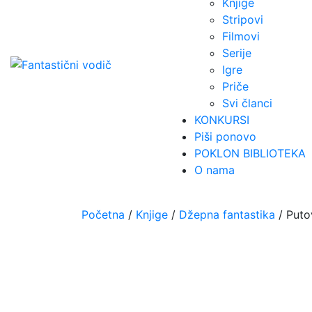
Knjige
Stripovi
Filmovi
Serije
Igre
Priče
Svi članci
KONKURSI
Piši ponovo
POKLON BIBLIOTEKA
O nama
Početna
/
Knjige
/
Džepna fantastika
/ Puto