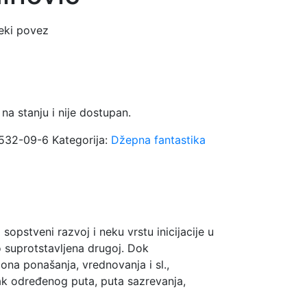
meki povez
na stanju i nije dostupan.
532-09-6
Kategorija:
Džepna fantastika
sopstveni razvoj i neku vrstu inicijacije u
o suprotstavljena drugoj. Dok
ona ponašanja, vrednovanja i sl.,
zak određenog puta, puta sazrevanja,