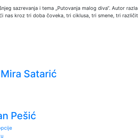
šnjeg sazrevanja i tema „Putovanja malog diva“. Autor razl
 nas kroz tri doba čoveka, tri ciklusa, tri smene, tri različi
Mira Satarić
an Pešić
Ovaj
pcije
proizvod