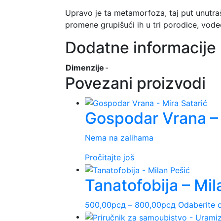
Upravo je ta metamorfoza, taj put unutra
promene grupišući ih u tri porodice, vodeći
Dodatne informacije
Dimenzije
-
Povezani proizvodi
Gospodar Vrana – 
Nema na zalihama
Pročitajte još
Tanatofobija – Mil
Raspon
500,00
рсд
–
800,00
рсд
Odaberite o
cena: