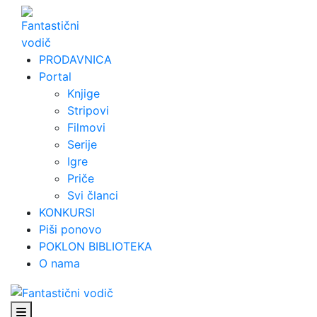
Skip
to
content
PRODAVNICA
Portal
Knjige
Stripovi
Filmovi
Serije
Igre
Priče
Svi članci
KONKURSI
Piši ponovo
POKLON BIBLIOTEKA
O nama