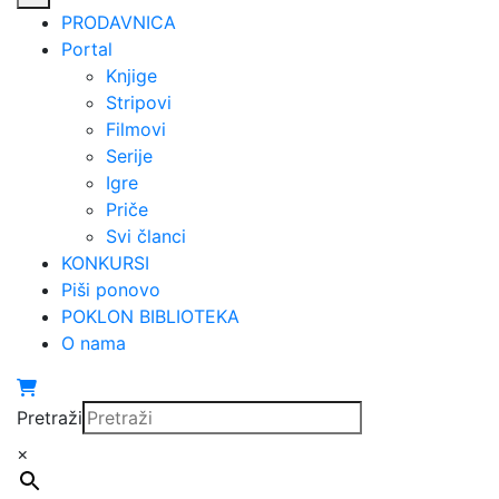
PRODAVNICA
Portal
Knjige
Stripovi
Filmovi
Serije
Igre
Priče
Svi članci
KONKURSI
Piši ponovo
POKLON BIBLIOTEKA
O nama
Pretraži
×