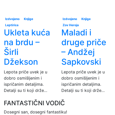
Izdvojeno
Knjige
Izdvojeno
Knjige
Leptirica
Zov Heroja
Ukleta kuća
Maladi i
na brdu –
druge priče
Širli
– Andžej
Džekson
Sapkovski
Lepota priče uvek je u
Lepota priče uvek je u
dobro osmišljenim i
dobro osmišljenim i
ispričanim detaljima.
ispričanim detaljima.
Detalji su ti koji drže…
Detalji su ti koji drže…
FANTASTIČNI VODIČ
Dosegni san, dosegni fantastiku!