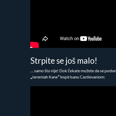
Strpite se još malo!
… samo što nije! Dok čekate možete da se podseti
„
Jeremiah Kane
”
inspirisanu Castlevaniom: