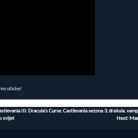
mo utiske!
stlevania III: Dracula's Curse
,
Castlevania sezona 3
,
drakula
,
vamp
o svijet
Next:
Mark