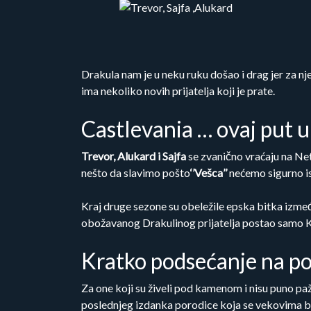
Drakula nam je u neku ruku došao i drag jer za n
ima nekoliko novih prijatelja koji je prate.
Castlevania … ovaj put 
Trevor, Alukard i Sajfa
se zvanično vraćaju na Ne
nešto da slavimo pošto
‘
’
Vešca
’’
nećemo sigurno is
Kraj druge sezone su obeležile epska bitka između
obožavanog Drakulinog prijatelja postao samo Ka
Kratko podsećanje na po
Za one koji su živeli pod kamenom i nisu puno paž
poslednjeg izdanka porodice koja se vekovima bo