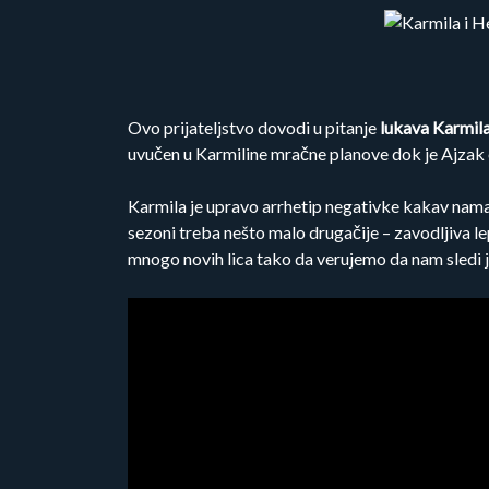
Ovo prijateljstvo dovodi u pitanje
lukava Karmila
uvučen u Karmiline mračne planove dok je Ajzak
Karmila je upravo arrhetip negativke kakav nama 
sezoni treba nešto malo drugačije – zavodljiva le
mnogo novih lica tako da verujemo da nam sledi j