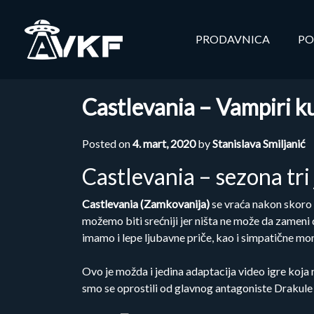
Skip
to
PRODAVNICA
PO
content
Castlevania – Vampiri k
Posted on
4. mart, 2020
by
Stanislava Smiljanić
Castlevania – sezona tri
Castlevania (Zamkovanija)
se vraća nakon skoro 
možemo biti srećniji jer ništa ne može da zameni 
imamo i lepe ljubavne priče, kao i simpatične mom
Ovo je možda i jedina adaptacija video igre koja n
smo se oprostili od glavnog antagoniste Drakule 