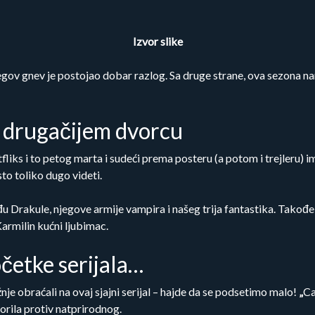
Izvor slike
jegov gnev je postojao dobar razlog. Sa druge strane, ova sezona 
u drugačijem dvorcu
tfliks i to petog marta i sudeći prema posteru (a potom i trejle
to toliko dugo videti.
 Drakule, njegove armije vampira i našeg trija fantastika. Takođe, 
rmilin kućni ljubimac.
četke serijala…
nje obraćali na ovaj sjajni serijal – hajde da se podsetimo malo!
„
Ca
rila protiv natprirodnog.