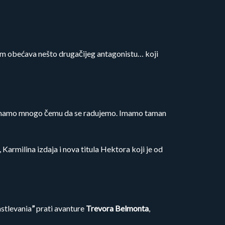
nam obećava nešto drugačijeg antagonistu… koji
ru) imamo mnogo čemu da se radujemo. Imamo taman
Karmilina izdaja i nova titula Hektora koji je od
stlevania
”
prati avanture
Trevora Belmonta
,