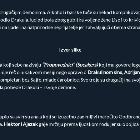
 drugačijim demonima. Alkohol i barske tuče su nekad komplikovani
odio Drakula, lud od bola zbog gubitka voljene žene Lise i to kriv
 i na ljude i na natprirodne neprijatelje jer zahvaljujući obema stra
Izvor slike
a koji sebe nazivaju
‘’Propovednici’’ (Speakers)
koji mu govore leg
 nije reč o nikakvom mesiji nego upravo o
Drakulinom sinu, Adrija
 kompletan bez Sajfe, mlade čarobnice. Sve troje su drugačiji na svo
da pobede Drakulu – i svoje demone.
o sa svih strana a koji su izuzetno zanimljivi (naročito Godbrand,
a.
Hektor i Ajazak
gaje mržnju prema ljudskom rodu jer su obojica b