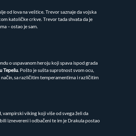
je od lova na veštice. Trevor saznaje da vojska
icom katoličke crkve. Trevor tada shvata da je
nama – ostao je sam.
endu o uspavanom heroju koji spava ispod grada
nu Tepešu
. Pošto je sušta suprotnost svom ocu,
j način, sa različitim temperamentima i različitim
 vampirski viking koji više od svega želi da
ili iznevereni i odbačeni te im je Drakula postao