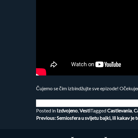
Čujemo se čim izbindžujte sve epizode! Očekuje
Posted in
Izdvojeno
,
Vesti
Tagged
Castlevania
,
Ca
Kretanje
Previous:
Semiosfera u svijetu bajki, ili kakav je t
članka