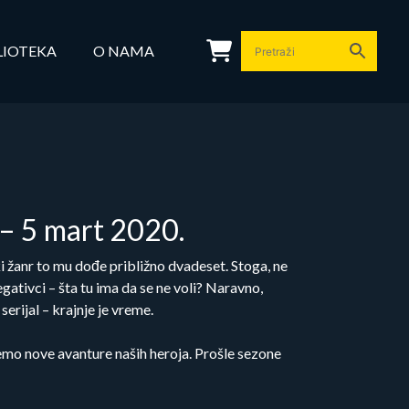
LIOTEKA
O NAMA
m – 5 mart 2020.
 žanr to mu dođe približno dvadeset. Stoga, ne
gativci – šta tu ima da se ne voli? Naravno,
erijal – krajnje je vreme.
ujemo nove avanture naših heroja. Prošle sezone