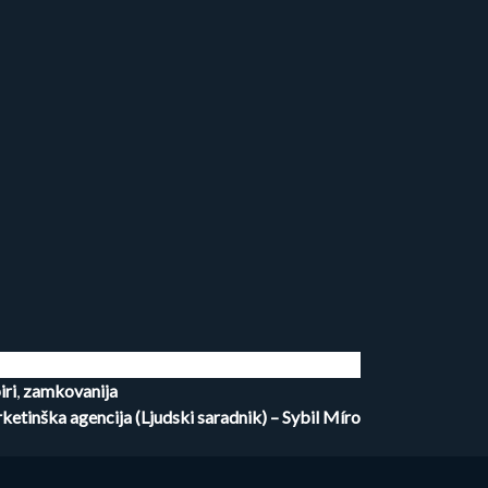
iri
,
zamkovanija
etinška agencija (Ljudski saradnik) – Sybil Míro