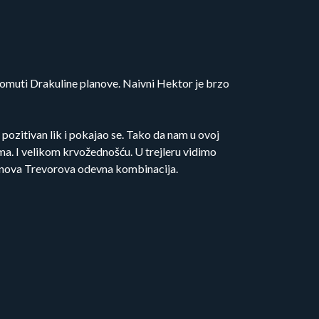
 pomuti Drakuline planove. Naivni Hektor je brzo
pozitivan lik i pokajao se. Tako da nam u ovoj
ama. I velikom krvožednošću. U trejleru vidimo
 i nova Trevorova odevna kombinacija.