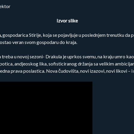
Izvor slike
,
gospodarica Stirije, koja se pojavljuje u poslednjem trenutku da
 ostao veran svom gospodaru do kraja.
treba u novoj sezoni- Drakula je uprkos svemu, na kraju umro kao 
potica, andjeoskog lika, sofisticiranog držanja sa velikim ambicij
edna prava poslastica. Nova čudovišta, novi izazovi, novi likovi –