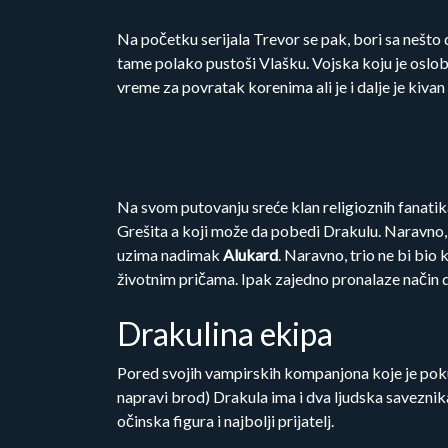
Na početku serijala Trevor se pak, bori sa nešto
tame polako pustoši Vlašku. Vojska koju je oslob
vreme za povratak korenima ali je i dalje je kivan
Na svom putovanju sreće klan religioznih fanatik
Grešita a koji može da pobedi Drakulu. Naravno,
uzima nadimak
Alukard
. Naravno, trio ne bi bio
životnim pričama. Ipak zajedno pronalaze način 
Drakulina ekipa
Pored svojih vampirskih kompanjona koje je pokupi
napravi brod) Drakula ima i dva ljudska saveznik
očinska figura i najbolji prijatelj.