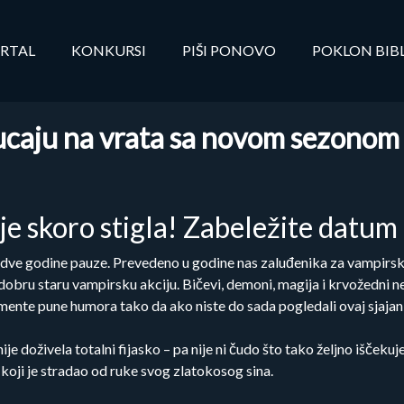
RTAL
KONKURSI
PIŠI PONOVO
POKLON BIB
ucaju na vrata sa novom sezonom
 je skoro stigla! Zabeležite datu
dve godine pauze. Prevedeno u godine nas zaluđenika za vampirski
dobru staru vampirsku akciju. Bičevi, demoni, magija i krvožedni ne
ente pune humora tako da ako niste do sada pogledali ovaj sjajan s
ije doživela totalni fijasko – pa nije ni čudo što tako željno išček
koji je stradao od ruke svog zlatokosog sina.