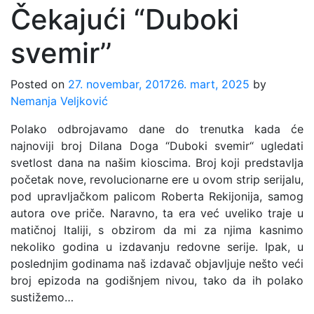
Čekajući “Duboki
svemir’’
Posted on
27. novembar, 2017
26. mart, 2025
by
Nemanja Veljković
Polako odbrojavamo dane do trenutka kada će
najnoviji broj Dilana Doga “Duboki svemir“ ugledati
svetlost dana na našim kioscima. Broj koji predstavlja
početak nove, revolucionarne ere u ovom strip serijalu,
pod upravljačkom palicom Roberta Rekijonija, samog
autora ove priče. Naravno, ta era već uveliko traje u
matičnoj Italiji, s obzirom da mi za njima kasnimo
nekoliko godina u izdavanju redovne serije. Ipak, u
poslednjim godinama naš izdavač objavljuje nešto veći
broj epizoda na godišnjem nivou, tako da ih polako
sustižemo…