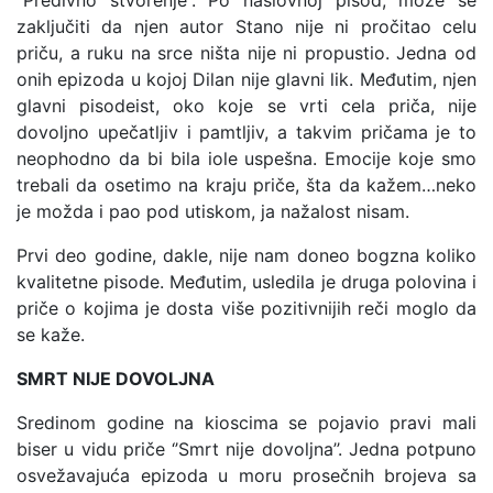
‘’Predivno stvorenje’’. Po naslovnoj pisod, može se
zaključiti da njen autor Stano nije ni pročitao celu
priču, a ruku na srce ništa nije ni propustio. Jedna od
onih epizoda u kojoj Dilan nije glavni lik. Međutim, njen
glavni pisodeist, oko koje se vrti cela priča, nije
dovoljno upečatljiv i pamtljiv, a takvim pričama je to
neophodno da bi bila iole uspešna. Emocije koje smo
trebali da osetimo na kraju priče, šta da kažem…neko
je možda i pao pod utiskom, ja nažalost nisam.
Prvi deo godine, dakle, nije nam doneo bogzna koliko
kvalitetne pisode. Međutim, usledila je druga polovina i
priče o kojima je dosta više pozitivnijih reči moglo da
se kaže.
SMRT NIJE DOVOLJNA
Sredinom godine na kioscima se pojavio pravi mali
biser u vidu priče ‘’Smrt nije dovoljna’’. Jedna potpuno
osvežavajuća epizoda u moru prosečnih brojeva sa