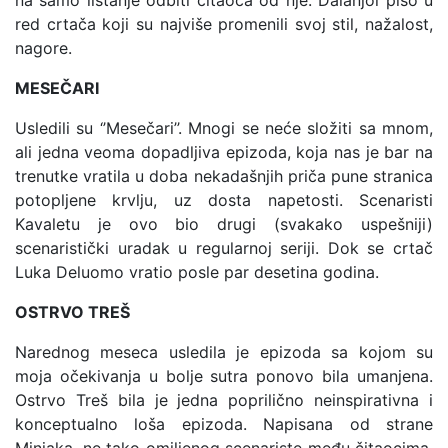
na samo listanje odbiti čitaoca od nje. Dalanjol piso u
red crtača koji su najviše promenili svoj stil, nažalost,
nagore.
MESEČARI
Usledili su ‘’Mesečari’’. Mnogi se neće složiti sa mnom,
ali jedna veoma dopadljiva epizoda, koja nas je bar na
trenutke vratila u doba nekadašnjih priča pune stranica
potopljene krvlju, uz dosta napetosti. Scenaristi
Kavaletu je ovo bio drugi (svakako uspešniji)
scenaristički uradak u regularnoj seriji. Dok se crtač
Luka Deluomo vratio posle par desetina godina.
OSTRVO TREŠ
Narednog meseca usledila je epizoda sa kojom su
moja očekivanja u bolje sutra ponovo bila umanjena.
Ostrvo Treš bila je jedna poprilično neinspirativna i
konceptualno loša epizoda. Napisana od strane