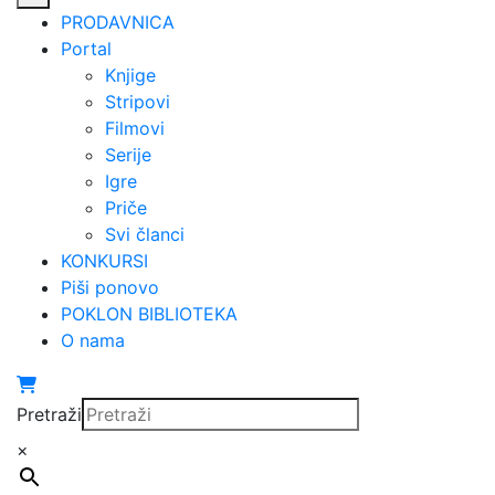
PRODAVNICA
Portal
Knjige
Stripovi
Filmovi
Serije
Igre
Priče
Svi članci
KONKURSI
Piši ponovo
POKLON BIBLIOTEKA
O nama
Pretraži
×