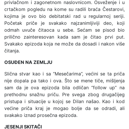
privlačnom i zagonetnom naslovnicom. Osveženje i u
crtačkom pogledu na kome su radili braća Čestarovi,
kojima je ovo bio debitatski rad u regularnoj seriji.
Početak priče je svakako najzanimljiviji deo, koji
odmah uvuče čitaoca u sebe. Sećam se pisod bio
prilično zainteresovan kada sam je čitao prvi put.
Svakako epizoda koja ne može da dosadi i nakon više
čitanja.
OSUĐEN NA ZEMLJU
Slična stvar kao i sa ‘’Mesečarima’’, većini se ta priča
nije dopala pa tako i ova. Što se mene tiče, mišljenja
sam da je ova epizoda bila odličan ‘’follow up’’ na
prethodnu snažnu priču. Pre svega zbog drugačijeg
pristupa i situacije u kojoj se Dilan našao. Kao i kod
većine priča kraj je mogao bolje da se odradi, ali
svakako iznad prosečna epizoda.
JESENJI SKITAČI