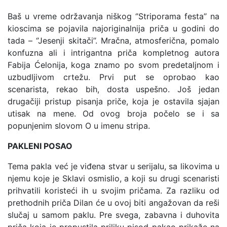
Baš u vreme održavanja niškog ‘’Striporama festa’’ na
kioscima se pojavila najoriginalnija priča u godini do
tada – ‘’Jesenji skitači’’. Mračna, atmosferična, pomalo
konfuzna ali i intrigantna priča kompletnog autora
Fabija Ćelonija, koga znamo po svom predetaljnom i
uzbudljivom crtežu. Prvi put se oprobao kao
scenarista, rekao bih, dosta uspešno. Još jedan
drugačiji pristup pisanja priče, koja je ostavila sjajan
utisak na mene. Od ovog broja počelo se i sa
popunjenim slovom O u imenu stripa.
PAKLENI POSAO
Tema pakla već je viđena stvar u serijalu, sa likovima u
njemu koje je Sklavi osmislio, a koji su drugi scenaristi
prihvatili koristeći ih u svojim pričama. Za razliku od
prethodnih priča Dilan će u ovoj biti angažovan da reši
slučaj u samom paklu. Pre svega, zabavna i duhovita