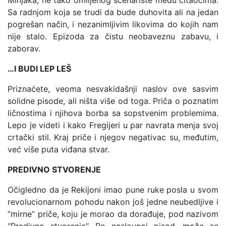
Minjaka, ne tako omiljenog scenariste među čitaocima.
Sa radnjom koja se trudi da bude duhovita ali na jedan
pogrešan način, i nezanimljivim likovima do kojih nam
nije stalo. Epizoda za čistu neobaveznu zabavu, i
zaborav.
…I BUDI LEP LEŠ
Priznaćete, veoma nesvakidašnji naslov ove sasvim
solidne pisode, ali ništa više od toga. Priča o poznatim
ličnostima i njihova borba sa sopstvenim problemima.
Lepo je videti i kako Fregijeri u par navrata menja svoj
crtački stil. Kraj priče i njegov negativac su, međutim,
već više puta viđana stvar.
PREDIVNO STVORENJE
Očigledno da je Rekijoni imao pune ruke posla u svom
revolucionarnom pohodu nakon još jedne neubedljive i
‘’mirne’’ priče, koju je morao da dorađuje, pod nazivom