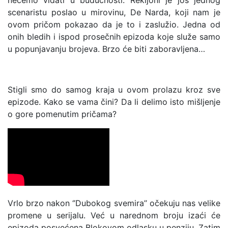
nećemo viđati u budućnosti. Rekijoni je još jednog
scenaristu poslao u mirovinu, De Narda, koji nam je
ovom pričom pokazao da je to i zaslužio. Jedna od
onih bledih i ispod prosečnih epizoda koje služe samo
u popunjavanju brojeva. Brzo će biti zaboravljena…
Stigli smo do samog kraja u ovom prolazu kroz sve
epizode. Kako se vama čini? Da li delimo isto mišljenje
o gore pomenutim pričama?
Vrlo brzo nakon ‘’Dubokog svemira’’ očekuju nas velike
promene u serijalu. Već u narednom broju izaći će
epizoda posvećena Blokovom odlasku u penziju. Zatim