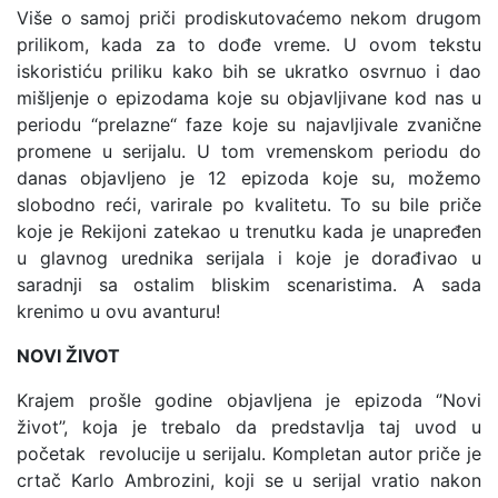
Više o samoj priči prodiskutovaćemo nekom drugom
prilikom, kada za to dođe vreme. U ovom tekstu
iskoristiću priliku kako bih se ukratko osvrnuo i dao
mišljenje o epizodama koje su objavljivane kod nas u
periodu “prelazne“ faze koje su najavljivale zvanične
promene u serijalu. U tom vremenskom periodu do
danas objavljeno je 12 epizoda koje su, možemo
slobodno reći, varirale po kvalitetu. To su bile priče
koje je Rekijoni zatekao u trenutku kada je unapređen
u glavnog urednika serijala i koje je dorađivao u
saradnji sa ostalim bliskim scenaristima. A sada
krenimo u ovu avanturu!
NOVI ŽIVOT
Krajem prošle godine objavljena je epizoda ‘’Novi
život’’, koja je trebalo da predstavlja taj uvod u
početak revolucije u serijalu. Kompletan autor priče je
crtač Karlo Ambrozini, koji se u serijal vratio nakon