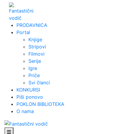
Skip
to
content
PRODAVNICA
Portal
Knjige
Stripovi
Filmovi
Serije
Igre
Priče
Svi članci
KONKURSI
Piši ponovo
POKLON BIBLIOTEKA
O nama