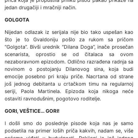
priča koja je propustila priliku pisod pakao prikaže na
jedan drugačiji i mračniji način.
GOLGOTA
Nijedan odlazak iz serijala nije bio tako uspešan kao
što je to Gvaldoniju pošlo za rukom sa pričom
‘’Golgota’’. Bivši urednik ‘’Dilana Doga’’, inače prosečan
scenarista, oprostio se od čitalaca sa ovom
nezaboravnom epizodom. Odlično razrađena radnja sa
novinom o postojanju Dilanovog sina, koja budi
emocije posebno pri kraju priče. Nacrtana od strane
još jednog debitanta u crtačkom timu na regularnoj
seriji, Paola Martinela. Epizoda koja nikoga neće
ostaviti ravnodušnim, pogotovo roditelje.
GORI, VEŠTICE… GORI!
I došli smo do poslednje pisode koja nas je samo
podsetila na primer loših priča kakvih, nadam se, više