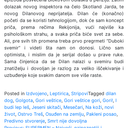
dolazak novog inspektora na čelo Skotland Jarda, te
novog Dilanovog neprijatelja. Dilan će (konačno)
početi da se koristi tehnologijom, dok će sam koncept
priča, prema rečima Rekijonija, vući najviše ka
psihološkom strahu, a svaka priča biće svet za sebe.
Ali, pre svih tih promena treba prvo pregrmeti “Duboki
svemir“ i videti šta nam on donosi. Lično sam
optimista, i mislim da je serijal došao u prave ruke.
Sama činjenica da se Dilan nalazi u svemiru budi
znatiželju i dovoljan je razlog za veliko iščekivanje i
uzbuđenje koje svakim danom sve više raste.
Posted in
Izdvojeno
,
Leptirica
,
Stripovi
Tagged
dilan
dog
,
Golgota
,
Gori veštice
,
Gori veštice gori
,
Gori!
,
I
budi lep leš
,
Jeseni skitači
,
Mesečari
,
Na koži
,
novi
život
,
Ostrvo Treš
,
Osuđen na zemlju
,
Pakleni posao
,
Predivno stvorenje
,
Smrt nije dovoljna
Previous:
SUPERMEN – Najveći, najpoznatiji i