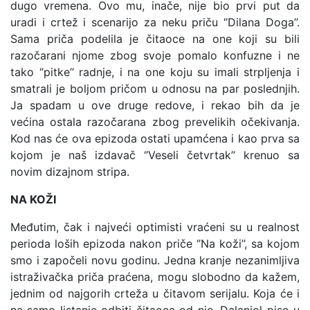
dugo vremena. Ovo mu, inače, nije bio prvi put da
uradi i crtež i scenarijo za neku priču ‘’Dilana Doga’’.
Sama priča podelila je čitaoce na one koji su bili
razočarani njome zbog svoje pomalo konfuzne i ne
tako ‘’pitke’’ radnje, i na one koju su imali strpljenja i
smatrali je boljom pričom u odnosu na par poslednjih.
Ja spadam u ove druge redove, i rekao bih da je
većina ostala razočarana zbog prevelikih očekivanja.
Kod nas će ova epizoda ostati upamćena i kao prva sa
kojom je naš izdavač ‘’Veseli četvrtak’’ krenuo sa
novim dizajnom stripa.
NA KOŽI
Međutim, čak i najveći optimisti vraćeni su u realnost
perioda loših epizoda nakon priče ‘’Na koži’’, sa kojom
smo i započeli novu godinu. Jedna kranje nezanimljiva
istraživačka priča praćena, mogu slobodno da kažem,
jednim od najgorih crteža u čitavom serijalu. Koja će i