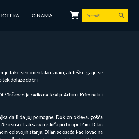
LIOTEKA
O NAMA
 je tako sentimentalan znam, ali teško ga je se
o tek dolaze dobri.
 Vinčenco je radio na Kralju Arturu, Kriminalu i
ajka da li da joj pomogne. Dok on okleva, gošća
e u susret, ali sasvim slučajno to opet čini. Dilan
nom od svojih stanja. Dilan se oseća kao lovac na