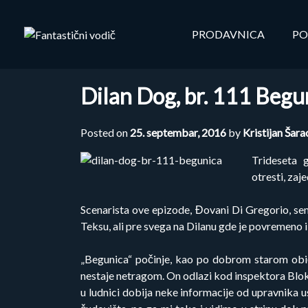
Skip
to
PRODAVNICA
PO
content
Dilan Dog, br. 111 Begu
Posted on
25. septembar, 2016
by
Kristijan Šara
Trideseta g
otresti, zaj
Scenarista ove epizode, Đovani Di Gregorio, sem
Teksu, ali pre svega na Dilanu gde je povremeno i
„Begunica“ počinje, kao po dobrom starom običa
nestaje netragom. On odlazi kod inspektora Bloka d
u ludnici dobija neke informacije od upravnika u