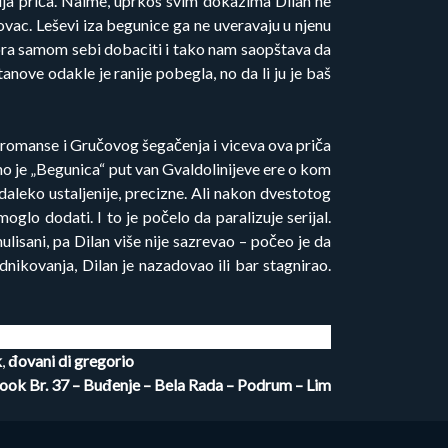
dalja priča. Naime, uprkos svim dokazima Dilan ne
lovac. Leševi iza begunice ga ne uveravaju u njenu
 mora samom sebi dobaciti i tako nam saopštava da
nove odakle je ranije pobegla, no da li ju je baš
 romanse i Gručovog šegačenja i viceva ova priča
o je „Begunica“ put van Gvaldolinijeve ere o kom
daleko ustaljenije, precizne. Ali nakon dvestotog
moglo dodati. I to je počelo da paralizuje serijal.
ulisani, pa Dilan više nije sazrevao – počeo je da
dnikovanja, Dilan je nazadovao ili bar stagnirao.
k
,
đovani di gregorio
ook Br. 37 – Buđenje – Bela Rada – Podrum – Lim