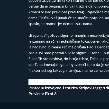
čudovišta, pa ga mi tako i vidimo u stripu dok p
veruje da je begunica kriva i traži je da joj pom
krivicu te kao pravi pas prati trag. Stigavši na
nema Gruča. Naš junak će se suočiti potpuno sam 
spasio, ne znamo, jer demoni su u nama.
„Begunica“ gotovo sigurno mnogima neće leći, je
je iznimno mračna i jednoličnog toka, barem ako
je nedavno, biranim rečima pričala Paola Barbato
broja svi smo postali suviše sigurni u sebe – publ
Sledećih sto naslova, do broja trista, Dilan je p
stari“, ne imenujući ga, ali govoreći tako da je
Nakon jednog takvog intervjua, imamo čemu da s
Posted in
Izdvojeno
,
Leptirica
,
Stripovi
Tagged
di
Kretanje
Previous:
Pirot 3
članka