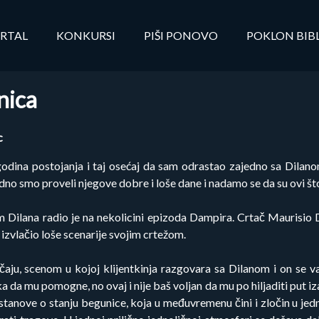
RTAL
KONKURSI
PIŠI PONOVO
POKLON BIB
nica
c
odina postojanja i taj osećaj da sam odrastao zajedno sa Dilanom
edno smo proveli njegove dobre i loše dane i nadamo se da su ovi št
 Dilana radio je na nekolicini epizoda Dampira. Crtač Maurisio Di
 izvlačio loše scenarije svojim crtežom.
ju, scenom u kojoj klijentkinja razgovara sa Dilanom i on se v
a mu pomogne, no ovaj i nije baš voljan da mu po hiljaditi put izađ
stanove o stanju begunice, koja u međuvremenu čini i zločin u jed