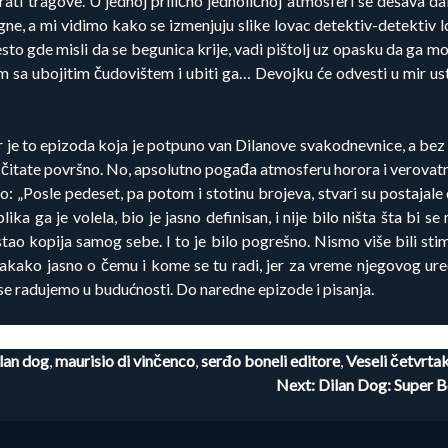
rati tragove. U jednoj prilično jednoličnoj atmosferi se dešava 
ogne, a mi vidimo kako se izmenjuju slike lovac detektiv-detektiv 
 mesto gde misli da se begunica krije, vadi pištolj uz opasku da ga
sa ubojitim čudovištem i ubiti ga… Devojku će odvesti u mir usta
r je to epizoda koja je potpuno van Dilanove svakodnevnice, a bez
 čitate površno. No, apsolutno pogađa atmosferu horora i verovatn
: „Posle pedeset, pa potom i stotinu brojeva, stvari su postajale 
ika ga je volela, bio je jasno definisan, i nije bilo ništa šta bi se 
ostao kopija samog sebe. I to je bilo pogrešno. Nismo više bili stim
 svakako jasno o čemu i kome se tu radi, jer za vreme njegovog ure
e radujemo u budućnosti. Do naredne epizode i pisanja.
lan dog
,
maurisio di vinčenco
,
serđo boneli editore
,
Veseli četvrta
Next:
Dilan Dog: Super B