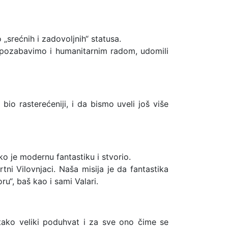
srećnih i zadovoljnih“ statusa.
 pozabavimo i humanitarnim radom, udomili
bio rasterećeniji, i da bismo uveli još više
 je modernu fantastiku i stvorio.
ni Vilovnjaci. Naša misija je da fantastika
ru“, baš kao i sami Valari.
 tako veliki poduhvat i za sve ono čime se