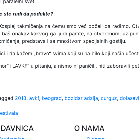
paralelni svet.
e ste radi da podelite?
osplej takmičenja na čemu smo već počeli da radimo. Otv
 baš onakav kakvog ga ljudi pamte, na otvorenom, uz puno 
takmičenja, predstava i sa mnoštvom specijalnih gostiju.
i da kažem „bravo“ svima koji su na bilo koji način učestvo
or“ i „AVKF“ u pitanju, a nismo ni paničili, niti zaboravili peš
agged
2018
,
avkf
,
beograd
,
bozidar adzija
,
curguz
,
dolasev
estivala
ODAVNICA
O NAMA
Prodavnica
O nama