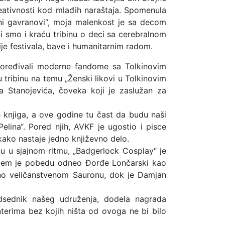
kreativnosti kod mlađih naraštaja. Spomenula
eni gavranovi“, moja malenkost je sa decom
li smo i kraću tribinu o deci sa cerebralnom
je festivala, bave i humanitarnim radom.
oređivali moderne fandome sa Tolkinovim
tribinu na temu „Ženski likovi u Tolkinovim
a Stanojevića, čoveka koji je zaslužan za
e knjiga, a ove godine tu čast da budu naši
elina“. Pored njih, AVKF je ugostio i pisce
kako nastaje jedno književno delo.
nu u sjajnom ritmu, „Badgerlock Cosplay“ je
kojem je pobedu odneo Đorđe Lončarski kao
osno veličanstvenom Sauronu, dok je Damjan
edsednik našeg udruženja, dodela nagrada
nterima bez kojih ništa od ovoga ne bi bilo