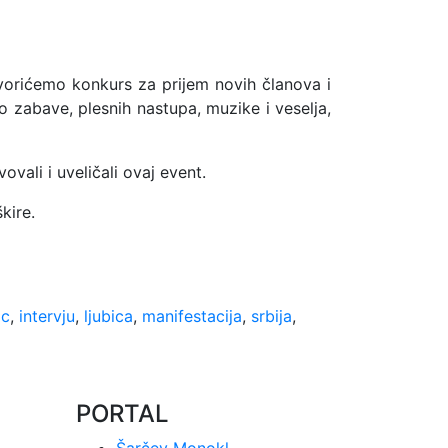
orićemo konkurs za prijem novih članova i
zabave, plesnih nastupa, muzike i veselja,
vali i uveličali ovaj event.
kire.
ic
,
intervju
,
ljubica
,
manifestacija
,
srbija
,
PORTAL
Šarčev Monokl