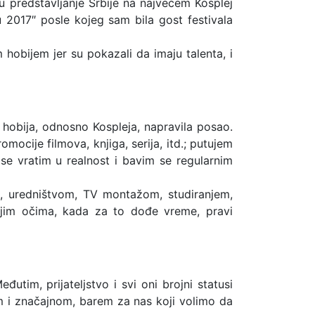
u predstavljanje Srbije na najvećem Kosplej
2017″ posle kojeg sam bila gost festivala
hobijem jer su pokazali da imaju talenta, i
 hobija, odnosno Kospleja, napravila posao.
mocije filmova, knjiga, serija, itd.; putujem
e vratim u realnost i bavim se regularnim
m, uredništvom, TV montažom, studiranjem,
ojim očima, kada za to dođe vreme, pravi
đutim, prijateljstvo i svi oni brojni statusi
 i značajnom, barem za nas koji volimo da