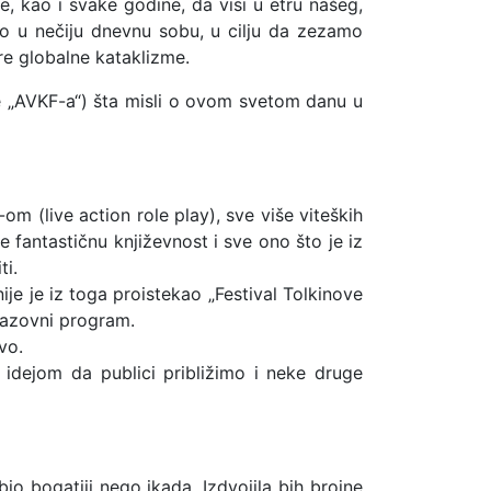
, kao i svake godine, da visi u etru našeg,
u nečiju dnevnu sobu, u cilju da zezamo
e globalne kataklizme.
ije „AVKF-a“) šta misli o ovom svetom danu u
m (live action role play), sve više viteških
 fantastičnu književnost i sve ono što je iz
ti.
e je iz toga proistekao „Festival Tolkinove
brazovni program.
vo.
a idejom da publici približimo i neke druge
o bogatiji nego ikada. Izdvojila bih brojne