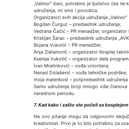
„Valinor“ bavi, potrebno je ljudstvo (da n
udruženja, mi smo i porodica.
Organizatori svih akcija udruženja „Valinor“ 
Bogdan Čurguz – predsednik udruženja;
Vedrana Čačić – PR menadžer, organizator lik
Kristijan Šarac – predsednik udruženja „AVKF
Bojana Vukotić – PR menadžer;
Anja Zlatanović – organizator Kosplej takmi
Ksenija Vukotić – organizator dela program
Ivan Mratinković – vođa volontera;
Nenad Dolašević – vođa tehničke podrške;
moja malenkost – potpredsednik udruženja i 
Samo udruženje broji mnogo više članova 
narednom periodu.
7. Kad kako i zašto ste počeli sa kosplejem
Na ovo pitanje mogu da odgovorim isključ
kreativnost. Prvo je to bilo potrebno za sv