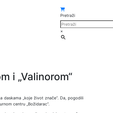
Pretraži
×
om i „Valinorom“
na daskama „koje život znače“. Da, pogodili
lturnom centru „Božidarac“.