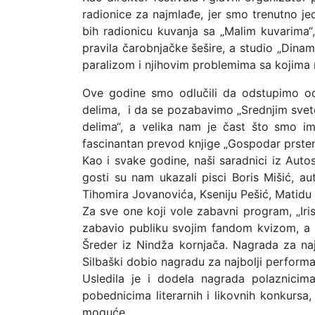
radionice za najmlađe, jer smo trenutno jed
bih radionicu kuvanja sa „Malim kuvarima“
pravila čarobnjačke šešire, a studio „Dinam
paralizom i njihovim problemima sa kojima m
Ove godine smo odlučili da odstupimo o
delima, i da se pozabavimo „Srednjim sveto
delima“, a velika nam je čast što smo im
fascinantan prevod knjige „Gospodar prste
Kao i svake godine, naši saradnici iz Auto
gosti su nam ukazali pisci Boris Mišić, au
Tihomira Jovanovića, Kseniju Pešić, Matidu 
Za sve one koji vole zabavni program, „Iri
zabavio publiku svojim fandom kvizom, a 
Šreder iz Nindža kornjača. Nagrada za naj
Silbaški dobio nagradu za najbolji perfor
Usledila je i dodela nagrada polaznicim
pobednicima literarnih i likovnih konkursa
moguće.