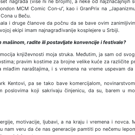
t nagrada (više ni ne brojim), a neke od najznačajnijih s
London MCM Comic Con-u“, kao i GranPrix na „Japanizmu 
 Cona u Beču.
la i druge članove da počnu da se bave ovim zanimljivim 
joj ekipi imam najnagrađivanije kosplejere u Srbiji.
mašinom, radite ili postavljate konvencije i festivale?
omocija književnosti moja struka. Međutim, ja sam od svog
stima; pravim kostime za brojne velike kuće za različite pro
a mlađim naraštajima, i s vremena na vreme uspevam da s
ark Kentovi, pa se tako bave komercijalom, novinarstvo
 poslovima koji sakrivaju činjenicu, da su, barem u m
gije, motivacije, ljubavi, a na kraju i vremena i novca. Me
ju nam veru da će nas generacije pamtiti po nečemu lepom