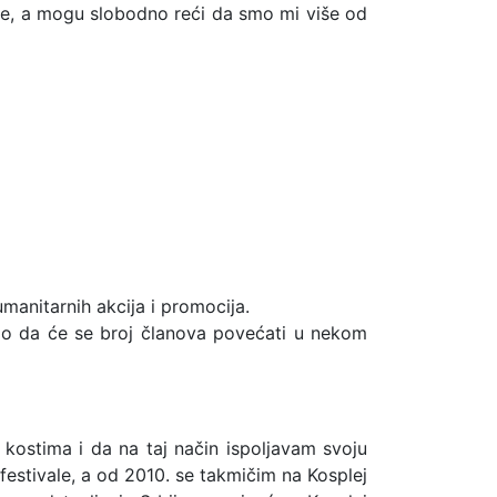
uće, a mogu slobodno reći da smo mi više od
manitarnih akcija i promocija.
mo da će se broj članova povećati u nekom
ostima i da na taj način ispoljavam svoju
festivale, a od 2010. se takmičim na Kosplej