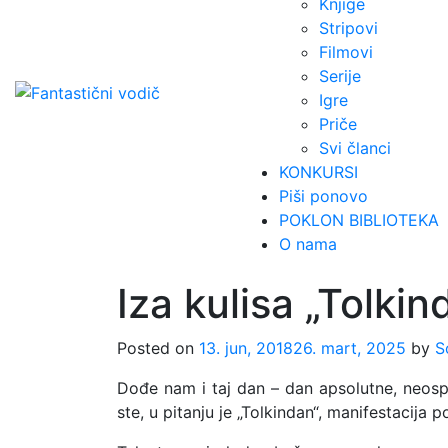
Knjige
Stripovi
Filmovi
Serije
Igre
Priče
Svi članci
KONKURSI
Piši ponovo
POKLON BIBLIOTEKA
O nama
Iza kulisa „Tolki
Posted on
13. jun, 2018
26. mart, 2025
by
S
Dođe nam i taj dan – dan apsolutne, neospo
ste, u pitanju je „Tolkindan“, manifestacija 