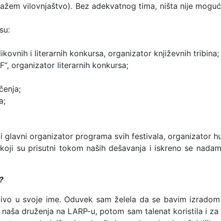
e kažem vilovnjaštvo). Bez adekvatnog tima, ništa nije mog
su:
ovnih i literarnih konkursa, organizator književnih tribina;
“, organizator literarnih konkursa;
čenja;
a;
glavni organizator programa svih festivala, organizator hu
koji su prisutni tokom naših dešavanja i iskreno se nada
?
ivo u svoje ime. Oduvek sam želela da se bavim izradom k
a naša druženja na LARP-u, potom sam talenat koristila i za 