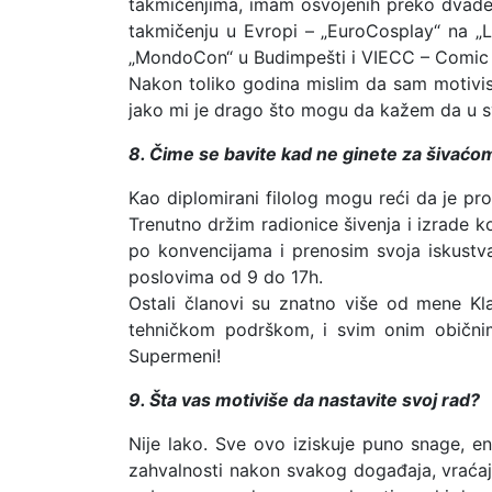
takmičenjima, imam osvojenih preko dvadese
takmičenju u Evropi – „EuroCosplay“ na „
„MondoCon“ u Budimpešti i VIECC – Comic
Nakon toliko godina mislim da sam motivisa
jako mi je drago što mogu da kažem da u svo
8. Čime se bavite kad ne ginete za šivaćom 
Kao diplomirani filolog mogu reći da je pr
Trenutno držim radionice šivenja i izrade ko
po konvencijama i prenosim svoja iskustv
poslovima od 9 do 17h.
Ostali članovi su znatno više od mene Kl
tehničkom podrškom, i svim onim običnim
Supermeni!
9. Šta vas motiviše da nastavite svoj rad?
Nije lako. Sve ovo iziskuje puno snage, ener
zahvalnosti nakon svakog događaja, vraća