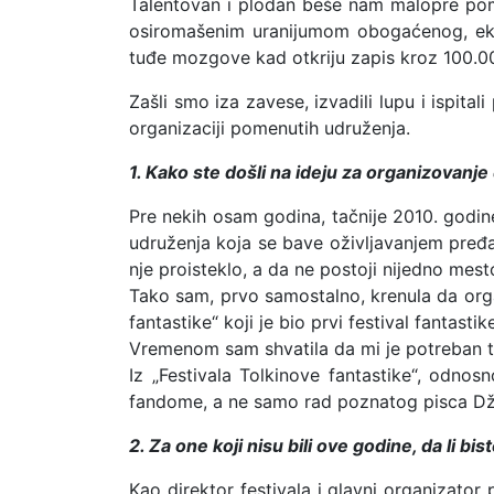
Talentovan i plodan beše nam malopre pomen
osiromašenim uranijumom obogaćenog, ek
tuđe mozgove kad otkriju zapis kroz 100.0
Zašli smo iza zavese, izvadili lupu i ispitali
organizaciji pomenutih udruženja.
1. Kako ste došli na ideju za organizovanj
Pre nekih osam godina, tačnije 2010. godine
udruženja koja se bave oživljavanjem pređaš
nje proisteklo, a da ne postoji nijedno mest
Tako sam, prvo samostalno, krenula da orga
fantastike“ koji je bio prvi festival fantast
Vremenom sam shvatila da mi je potreban tim
Iz „Festivala Tolkinove fantastike“, odnos
fandome, a ne samo rad poznatog pisca Dž.
2. Za one koji nisu bili ove godine, da li b
Kao direktor festivala i glavni organizato