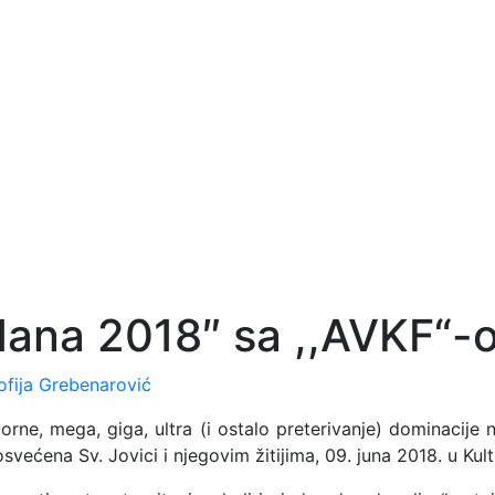
ndana 2018″ sa ,,AVKF“-
ofija Grebenarović
rne, mega, giga, ultra (i ostalo preterivanje) dominacije 
posvećena Sv. Jovici i njegovim žitijima, 09. juna 2018. u Ku