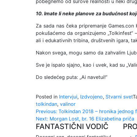
pobegnemo od surove realnosti u neki drugi 
10. Imate li neke planove za budućnost koj
Za sada nas čeka pripremanje Games.con K
pokušaćemo da organizujemo „Tolkinfest“ –
ali i edukativnih tribina, društvenih igara, 
Nakon svega, mogu samo da zahvalim Ljubici 
Sve je ispalo sjajno, kao i uvek, kad su „Valin
Do sledećeg puta: „Ai navetui!“
Posted in
Intervjui
,
Izdvojeno
,
Stvarni svet
T
tolkindan
,
valinor
Kretanje
Previous:
Tolkindan 2018 – hronika jednog f
Next:
Morgan Lost, br. 16 Elizabetina priča
članka
FANTASTIČNI VODIČ
PR
Dosegni san, dosegni fantastiku!