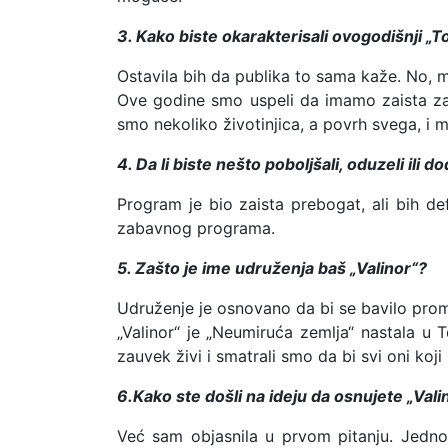
3. Kako biste okarakterisali ovogodišnji „T
Ostavila bih da publika to sama kaže. No,
Ove godine smo uspeli da imamo zaista za
smo nekoliko životinjica, a povrh svega, i m
4. Da li biste nešto poboljšali, oduzeli ili 
Program je bio zaista prebogat, ali bih def
zabavnog programa.
5. Zašto je ime udruženja baš „Valinor“?
Udruženje je osnovano da bi se bavilo prom
„Valinor“ je „Neumiruća zemlja“ nastala u 
zauvek živi i smatrali smo da bi svi oni koji
6.Kako ste došli na ideju da osnujete „Valin
Već sam objasnila u prvom pitanju. Jednos