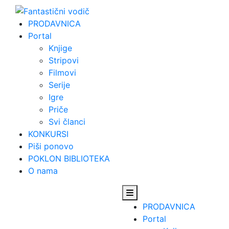
Skip
to
PRODAVNICA
content
Portal
Knjige
Stripovi
Filmovi
Serije
Igre
Priče
Svi članci
KONKURSI
Piši ponovo
POKLON BIBLIOTEKA
O nama
PRODAVNICA
Portal