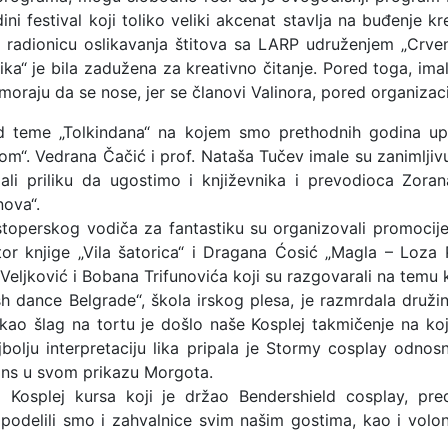
ini festival koji toliko veliki akcenat stavlja na buđenje 
, radionicu oslikavanja štitova sa LARP udruženjem „Crv
ika“ je bila zadužena za kreativno čitanje. Pored toga, ima
oraju da se nose, jer se članovi Valinora, pored organizaci
d teme „Tolkindana“ na kojem smo prethodnih godina up
m“. Vedrana Čačić i prof. Nataša Tučev imale su zanimljivu 
ali priliku da ugostimo i književnika i prevodioca Zoran
nova“.
stoperskog vodiča za fantastiku su organizovali promocij
tor knjige „Vila šatorica“ i Dragana Ćosić „Magla – Loza P
Veljković i Bobana Trifunovića koji su razgovarali na temu 
sh dance Belgrade“, škola irskog plesa, je razmrdala druži
kao šlag na tortu je došlo naše Kosplej takmičenje na 
bolju interpretaciju lika pripala je Stormy cosplay odn
mans u svom prikazu Morgota.
a Kosplej kursa koji je držao Bendershield cosplay, pr
, podelili smo i zahvalnice svim našim gostima, kao i volo