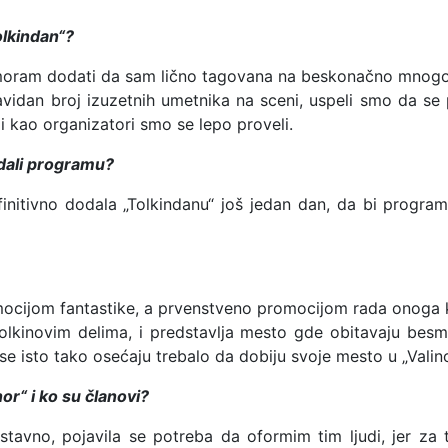
olkindan“?
 moram dodati da sam lično tagovana na beskonačno mnogo „
vidan broj izuzetnih umetnika na sceni, uspeli smo da se
i kao organizatori smo se lepo proveli.
dodali programu?
initivno dodala „Tolkindanu“ još jedan dan, da bi program 
ocijom fantastike, a prvenstveno promocijom rada onoga ko
Tolkinovim delima, i predstavlja mesto gde obitavaju besmrt
 se isto tako osećaju trebalo da dobiju svoje mesto u „Valino
or“ i ko su članovi?
tavno, pojavila se potreba da oformim tim ljudi, jer za