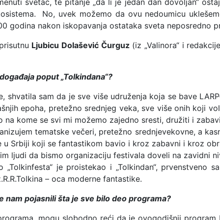
uti svetac, te pitanje „da li je jedan dan dovoljan“ ostaje
osistema. No, uvek možemo da ovu nedoumicu uklešemo 
00 godina nakon iskopavanja ostataka sveta neposredno pr
 prisutnu
Ljubicu Dolašević Čurguz
(iz „Valinora“ i redakc
e događaja poput „Tolkindana“?
, shvatila sam da je sve više udruženja koja se bave LARP-o
njih epoha, pretežno srednjeg veka, sve više onih koji vole
o na kome se svi mi možemo zajedno sresti, družiti i zabavi
nizujem tematske večeri, pretežno srednjevekovne, a kasnij
ike u Srbiji koji se fantastikom bavio i kroz zabavni i kroz o
 ljudi da bismo organizaciju festivala doveli na zavidni ni
no „Tolkinfesta“ je proistekao i „Tolkindan“, prvenstveno s
R.R.Tolkina – oca moderne fantastike.
iste nam pojasnili šta je sve bilo deo programa?
r programa, mogu slobodno reći da je ovogodišnji program bi