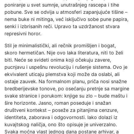
poniranje u svet sumnje, unutrašnjeg rascepa i tihe
pobune. Sve se odvija u atmosferi zapanjujuće tišine –
nema buke ni mitinga, već isključivo sobe pune papira,
senki i izbrisanih reči. Upravo ta uzdržanost stvara
represivni horor.
Stil je minimalistički, ali rečnik promišljen i bogat,
skoro hermetičan. Nije ovo laka literatura, niti to želi
biti. Neće se svideti onima koji očekuju zavere,
pucnjavu i uspešnu revoluciju i rušenje sistema. Ovo je
ekvivalent uticaju plemstva koji može da oslabi, ali
ostaje zauvek. Na formalnom planu, priča nosi snažne
bredberijevske tonove, po osećanju pretnje sa margine
svake stranice i porukom: knjige su zlo – bude maštu i
šire horizonte. Jasno, roman poseduje i snažan
društveni kontekst – poseže za pitanjima cenzure,
identiteta, zaborava i odgovornosti. Iako dolazi iz
kuvajtskog naličja, ono što opisuje je univerzalno.
Svaka moćna vlast jednog dana postane arhivar, a