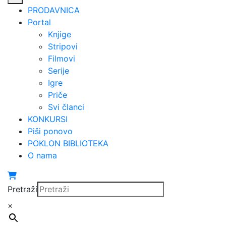
PRODAVNICA
Portal
Knjige
Stripovi
Filmovi
Serije
Igre
Priče
Svi članci
KONKURSI
Piši ponovo
POKLON BIBLIOTEKA
O nama
Pretraži
×