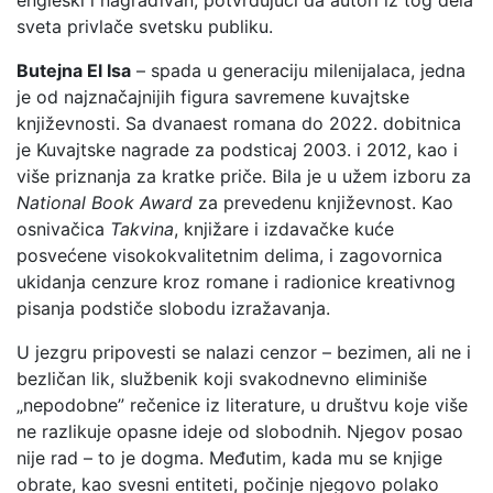
engleski i nagrađivan, potvrđujući da autori iz tog dela
sveta privlače svetsku publiku.
Butejna El Isa
– spada u generaciju milenijalaca, jedna
je od najznačajnijih figura savremene kuvajtske
književnosti. Sa dvanaest romana do 2022. dobitnica
je Kuvajtske nagrade za podsticaj 2003. i 2012, kao i
više priznanja za kratke priče. Bila je u užem izboru za
National Book Award
za prevedenu književnost. Kao
osnivačica
Takvina
, knjižare i izdavačke kuće
posvećene visokokvalitetnim delima, i zagovornica
ukidanja cenzure kroz romane i radionice kreativnog
pisanja podstiče slobodu izražavanja.
U jezgru pripovesti se nalazi cenzor – bezimen, ali ne i
bezličan lik, službenik koji svakodnevno eliminiše
„nepodobne” rečenice iz literature, u društvu koje više
ne razlikuje opasne ideje od slobodnih. Njegov posao
nije rad – to je dogma. Međutim, kada mu se knjige
obrate, kao svesni entiteti, počinje njegovo polako