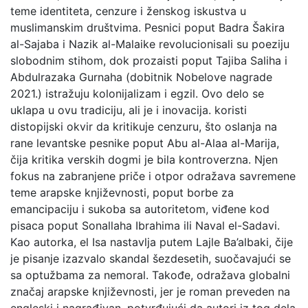
teme identiteta, cenzure i ženskog iskustva u
muslimanskim društvima. Pesnici poput Badra Šakira
al-Sajaba i Nazik al-Malaike revolucionisali su poeziju
slobodnim stihom, dok prozaisti poput Tajiba Saliha i
Abdulrazaka Gurnaha (dobitnik Nobelove nagrade
2021.) istražuju kolonijalizam i egzil. Ovo delo se
uklapa u ovu tradiciju, ali je i inovacija. koristi
distopijski okvir da kritikuje cenzuru, što oslanja na
rane levantske pesnike poput Abu al-Alaa al-Marija,
čija kritika verskih dogmi je bila kontroverzna. Njen
fokus na zabranjene priče i otpor odražava savremene
teme arapske književnosti, poput borbe za
emancipaciju i sukoba sa autoritetom, viđene kod
pisaca poput Sonallaha Ibrahima ili Naval el-Sadavi.
Kao autorka, el Isa nastavlja putem Lajle Ba’albaki, čije
je pisanje izazvalo skandal šezdesetih, suočavajući se
sa optužbama za nemoral. Takođe, odražava globalni
značaj arapske književnosti, jer je roman preveden na