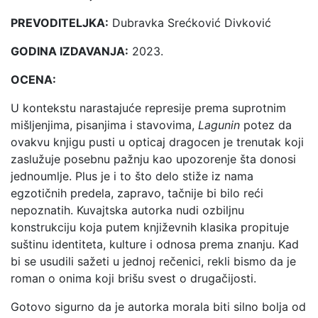
PREVODITELJKA:
Dubravka Srećković Divković
GODINA IZDAVANJA:
2023.
OCENA:
U kontekstu narastajuće represije prema suprotnim
mišljenjima, pisanjima i stavovima,
Lagunin
potez da
ovakvu knjigu pusti u opticaj dragocen je trenutak koji
zaslužuje posebnu pažnju kao upozorenje šta donosi
jednoumlje. Plus je i to što delo stiže iz nama
egzotičnih predela, zapravo, tačnije bi bilo reći
nepoznatih. Kuvajtska autorka nudi ozbiljnu
konstrukciju koja putem književnih klasika propituje
suštinu identiteta, kulture i odnosa prema znanju. Kad
bi se usudili sažeti u jednoj rečenici, rekli bismo da je
roman o onima koji brišu svest o drugačijosti.
Gotovo sigurno da je autorka morala biti silno bolja od