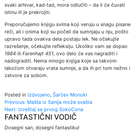
svaki arhivar, kad-tad, mora odlučiti – da li će čuvati
istinu ili je prekrojiti.
Preporučujemo knjigu svima koji veruju u snagu pisane
reči, ali i onima koji su počeli da sumnjaju u nju, pošto
upravo tada ovakva dela postaju lek. Ne očekujte
razrešenje, očekujte refleksiju. Ukoliko vam se dopao
1984
ili
Farenhajt 451
, ovo delo će vas nagraditi i
nadograditi. Nema mnogo knjiga koje sa takvom
lakoćom otvaraju vrata sumnje, a da ih pri tom nežno i
zatvore za sobom.
Posted in
Izdvojeno
,
Šarčev Monokl
Kretanje
Previous:
Mašta iz Sanija može svašta
Next:
Izveštaj sa prvog SokoCona
članka
FANTASTIČNI VODIČ
Dosegni san, dosegni fantastiku!