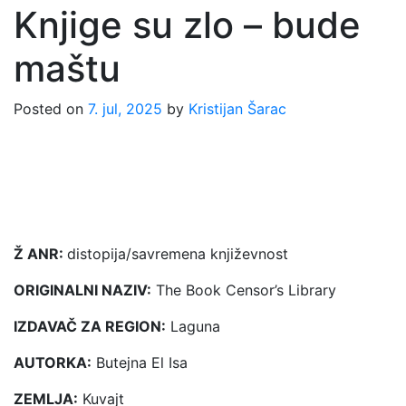
Knjige su zlo – bude
maštu
Posted on
7. jul, 2025
by
Kristijan Šarac
Ž ANR:
distopija/savremena književnost
ORIGINALNI NAZIV:
The Book Censor’s Library
IZDAVAČ ZA REGION:
Laguna
AUTORKA:
Butejna El Isa
ZEMLJA:
Kuvajt