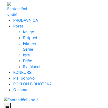
Skip
to
content
PRODAVNICA
Portal
Knjige
Stripovi
Filmovi
Serije
Igre
Priče
Svi članci
KONKURSI
Piši ponovo
POKLON BIBLIOTEKA
O nama