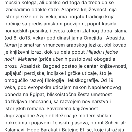
muških kolega, ali daleko od toga da treba da se
iznenadimo odakle stiže. Arapska književnost, čija
istorija seže do 5. veka, ima bogatu tradiciju koja
počinje sa predislamskom poezijom, poput kasida
nomadskih pesnika, i cveta tokom zlatnog doba islama
(od 8. do13. veka) pod dinastijama Omejida i Abasida.
Kuran
je smatran vrhuncem arapskog jezika, oblikovao
je književni izraz, dok su dela poput
Hiljadu i jedne
noći
i
Makame
(priče učenih pustolova) obogatila
prozu. Abasidski Bagdad postao je centar književnosti,
upijajući perzijske, indijske i grčke uticaje, što je
omogućilo razvoj filologije i leksikografije. Od 19.
veka, pod evropskim uticajem nakon Napoleonovog
pohoda na Egipat, bliskoistočna šesta umetnost
doživljava renesansu, sa razvojem novinarstva i
istorijskih romana. Savremena književnost
Jugozapadne Azije obeležena je modernističkim
pokretima i pojavom ženskih glasova, poput Suheir al-
Kalamavi, Hode Barakat i Butejne El Ise, koje istražuju