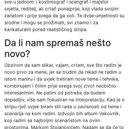
sve u jednom: i kostimograf i scengraf i majstor
svjetla, reditelj, ali crtač ponajprije, koji vlada svojim
zanatom i prije svega da ga voli. Te dvije umjetnosti su
srodne i mogu se prožimati, svi znamo i za
karikaturalni pored realističnog stripa.
Da li nam spremaš nešto
novo?
Obzirom da sam slikar, vajam, crtam, sve što radim je
novo prvo za mene, jer se trudim da nikad ne radim u
istom maniru i da uvjek tretiram nove teme i tehnike,
kombinujem i činim prije svega svoj zivot neobično
interesantnim. Ne patim od potrebe da budem
dopadljiv, više sam fokusiran na interpretaciju. Kad je o
stripu rječ uvjek biram stil rada u zavisnosti od teme i
scenarija na kom radim. Izdvojio bih album Vekovnik,
koji radim sa najboljim scenaristom na ovim
prostorima, Markom Stojanovićem. Nadam se da će to