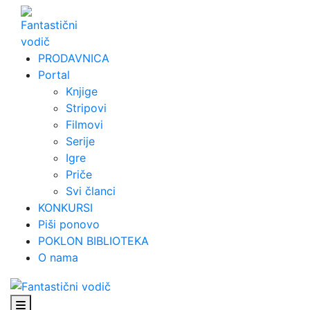
Skip
to
content
PRODAVNICA
Portal
Knjige
Stripovi
Filmovi
Serije
Igre
Priče
Svi članci
KONKURSI
Piši ponovo
POKLON BIBLIOTEKA
O nama