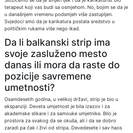
Složićemo se da je smjeh ljek i da je karikaturist bio
terapeut koji vas budi sa osmjehom. No, bojim se da je
u današnjem vremenu podsmjeh više zastupljen.
Svjedoci smo da je karikatura postala sredstvo u
političkim rukama više nego ikad.
Da li balkanski strip ima
svoje zasluženo mesto
danas ili mora da raste do
pozicije savremene
umetnosti?
Osamdesetih godina, u velikoj državi, strip je bio u
ekspanziji. Deveta umjetnost je bila izazov i za
akademske slikare i za samouke umjetnike. Bilo je
prostora za svakog da se okuša, ali i da se dobro
zaradi pa čak i živi od stripa. Devedesete i sav haos