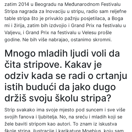
zatim 2014 u Beogradu na Međunarodnom Festivalu
Stripa nagrada za Inovaciju u stripu, radio sam reljefne
table stripa što je privuklo pažnju posjetilaca, a Boga
mi i žirija, zatim bih izdvojio i Grand Prix na festivalu u
Valjevu, i Grand Prix na festivalu u Velesu prošle
godine. Ne bih više nabrajao, ostanimo skromni.
Mnogo mladih ljudi voli da
čita stripove. Kakav je
odziv kada se radi o crtanju
istih budući da jako dugo
držiš svoju školu stripa?
Strip svakako ima svoje mjesto pod suncem i sve više
svojih fanova i ljubitelja. No, na sreću i mladih koji se
žele baviti stripom kao autori. To znam iz iskustva
škole stripa, ilustracije i karikature Moebius, koju sam