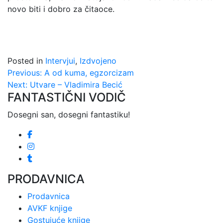
novo biti i dobro za čitaoce.
Posted in
Intervjui
,
Izdvojeno
Kretanje
Previous:
A od kuma, egzorcizam
Next:
Utvare – Vladimira Becić
članka
FANTASTIČNI VODIČ
Dosegni san, dosegni fantastiku!
PRODAVNICA
Prodavnica
AVKF knjige
Gostujuće knjige