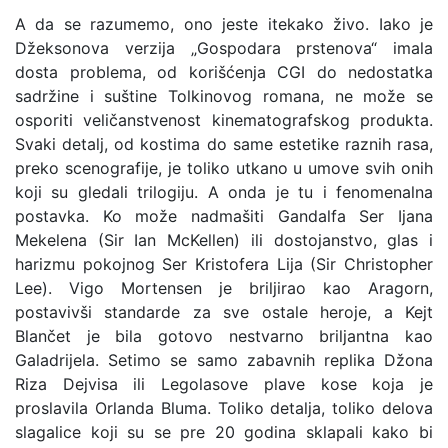
A da se razumemo, ono jeste itekako živo. Iako je
Džeksonova verzija „Gospodara prstenova“ imala
dosta problema, od korišćenja CGI do nedostatka
sadržine i suštine Tolkinovog romana, ne može se
osporiti veličanstvenost kinematografskog produkta.
Svaki detalj, od kostima do same estetike raznih rasa,
preko scenografije, je toliko utkano u umove svih onih
koji su gledali trilogiju. A onda je tu i fenomenalna
postavka. Ko može nadmašiti Gandalfa Ser Ijana
Mekelena (Sir Ian McKellen) ili dostojanstvo, glas i
harizmu pokojnog Ser Kristofera Lija (Sir Christopher
Lee). Vigo Mortensen je briljirao kao Aragorn,
postavivši standarde za sve ostale heroje, a Kejt
Blančet je bila gotovo nestvarno briljantna kao
Galadrijela. Setimo se samo zabavnih replika Džona
Riza Dejvisa ili Legolasove plave kose koja je
proslavila Orlanda Bluma. Toliko detalja, toliko delova
slagalice koji su se pre 20 godina sklapali kako bi