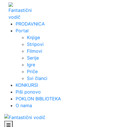
Skip
to
content
PRODAVNICA
Portal
Knjige
Stripovi
Filmovi
Serije
Igre
Priče
Svi članci
KONKURSI
Piši ponovo
POKLON BIBLIOTEKA
O nama