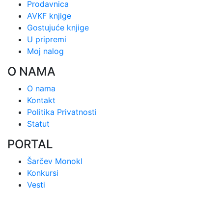
Prodavnica
AVKF knjige
Gostujuće knjige
U pripremi
Moj nalog
O NAMA
O nama
Kontakt
Politika Privatnosti
Statut
PORTAL
Šarčev Monokl
Konkursi
Vesti