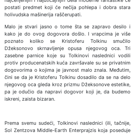
najcenjenijih i najuticajnijih dela moderne fantastike će
postati predmet koji će nečija pohlepa i dobra stara
holivudska mašinerija raščerupati.
Malo je stvari jasno o tome šta se zapravo desilo i
kako je do ovog dogovora došlo. I vrapcima je više
poznato koliko se Kristoferu Tolkinu smučilo
Džeksonovo skrnavljenje opusa njegovog oca. Tri
zasebne parnice koje su Tolkinovi naslednici vodili
protiv producenatskih kuća završavale su se privatnim
dogovorima o kojima je javnost malo znala. Međutim,
čini se da je Kristoferu Tolkinu dosadilo da se na delo
njegovog oca gleda kroz prizmu Džeksonove estetike,
pa je odučio da napravi dogovor koji je, da budemo
iskreni, zaista bizaran.
Prema svemu sudeći, Tolkinovi naslednici (ili, tačnije,
Sol Zentzova Middle-Earth Enterprajzis koja poseduje