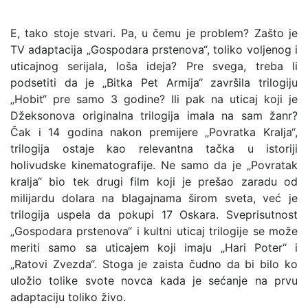
E, tako stoje stvari. Pa, u čemu je problem? Zašto je
TV adaptacija „Gospodara prstenova“, toliko voljenog i
uticajnog serijala, loša ideja? Pre svega, treba li
podsetiti da je „Bitka Pet Armija“ završila trilogiju
„Hobit“ pre samo 3 godine? Ili pak na uticaj koji je
Džeksonova originalna trilogija imala na sam žanr?
Čak i 14 godina nakon premijere „Povratka Kralja“,
trilogija ostaje kao relevantna tačka u istoriji
holivudske kinematografije. Ne samo da je „Povratak
kralja“ bio tek drugi film koji je prešao zaradu od
milijardu dolara na blagajnama širom sveta, već je
trilogija uspela da pokupi 17 Oskara. Sveprisutnost
„Gospodara prstenova“ i kultni uticaj trilogije se može
meriti samo sa uticajem koji imaju „Hari Poter“ i
„Ratovi Zvezda“. Stoga je zaista čudno da bi bilo ko
uložio tolike svote novca kada je sećanje na prvu
adaptaciju toliko živo.