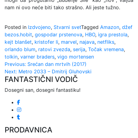
mogli da progutamo „Buđenje Sile“ kao „nov“, valjda
nam ni ovo neće biti tako strašno. Ali jeste tužno.
Posted in
Izdvojeno
,
Stvarni svet
Tagged
Amazon
,
džef
bezos.hobit
,
gospodar prstenova
,
HBO
,
igra prestola
,
kejt blanšet
,
kristofer li
,
marvel
,
najava
,
netfliks
,
orlando blum
,
ratovi zvezda
,
serija
,
Točak vremena
,
tolkin
,
varner braders
,
vigo mortensen
Kretanje
Previous:
Srećan dan mrtvih (2017)
Next:
Metro 2033 – Dmitrij Gluhovski
članka
FANTASTIČNI VODIČ
Dosegni san, dosegni fantastiku!
PRODAVNICA