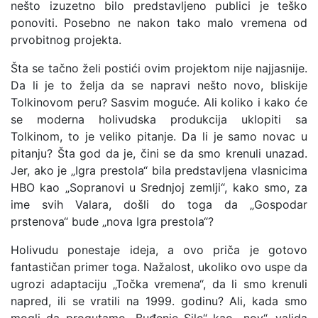
nešto izuzetno bilo predstavljeno publici je teško
ponoviti. Posebno ne nakon tako malo vremena od
prvobitnog projekta.
Šta se tačno želi postići ovim projektom nije najjasnije.
Da li je to želja da se napravi nešto novo, bliskije
Tolkinovom peru? Sasvim moguće. Ali koliko i kako će
se moderna holivudska produkcija uklopiti sa
Tolkinom, to je veliko pitanje. Da li je samo novac u
pitanju? Šta god da je, čini se da smo krenuli unazad.
Jer, ako je „Igra prestola“ bila predstavljena vlasnicima
HBO kao „Sopranovi u Srednjoj zemlji“, kako smo, za
ime svih Valara, došli do toga da „Gospodar
prstenova“ bude „nova Igra prestola“?
Holivudu ponestaje ideja, a ovo priča je gotovo
fantastičan primer toga. Nažalost, ukoliko ovo uspe da
ugrozi adaptaciju „Točka vremena“, da li smo krenuli
napred, ili se vratili na 1999. godinu? Ali, kada smo