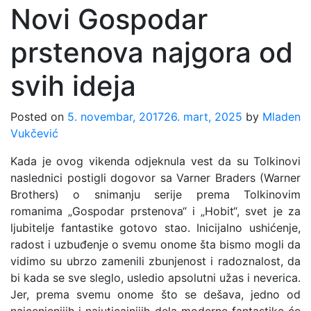
Novi Gospodar
prstenova najgora od
svih ideja
Posted on
5. novembar, 2017
26. mart, 2025
by
Mladen
Vukčević
Kada je ovog vikenda odjeknula vest da su Tolkinovi
naslednici postigli dogovor sa Varner Braders (Warner
Brothers) o snimanju serije prema Tolkinovim
romanima „Gospodar prstenova“ i „Hobit“, svet je za
ljubitelje fantastike gotovo stao. Inicijalno ushićenje,
radost i uzbuđenje o svemu onome šta bismo mogli da
vidimo su ubrzo zamenili zbunjenost i radoznalost, da
bi kada se sve sleglo, usledio apsolutni užas i neverica.
Jer, prema svemu onome što se dešava, jedno od