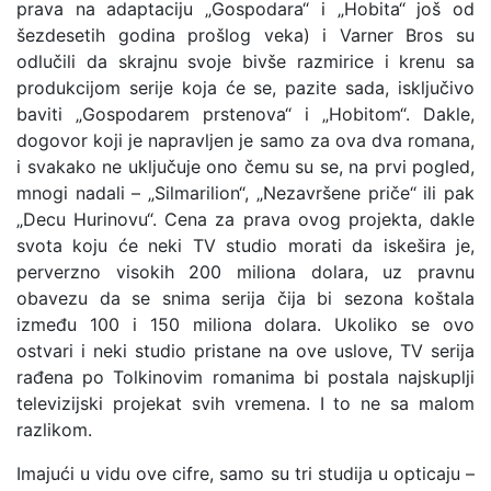
prava na adaptaciju „Gospodara“ i „Hobita“ još od
šezdesetih godina prošlog veka) i Varner Bros su
odlučili da skrajnu svoje bivše razmirice i krenu sa
produkcijom serije koja će se, pazite sada, isključivo
baviti „Gospodarem prstenova“ i „Hobitom“. Dakle,
dogovor koji je napravljen je samo za ova dva romana,
i svakako ne uključuje ono čemu su se, na prvi pogled,
mnogi nadali – „Silmarilion“, „Nezavršene priče“ ili pak
„Decu Hurinovu“. Cena za prava ovog projekta, dakle
svota koju će neki TV studio morati da iskešira je,
perverzno visokih 200 miliona dolara, uz pravnu
obavezu da se snima serija čija bi sezona koštala
između 100 i 150 miliona dolara. Ukoliko se ovo
ostvari i neki studio pristane na ove uslove, TV serija
rađena po Tolkinovim romanima bi postala najskuplji
televizijski projekat svih vremena. I to ne sa malom
razlikom.
Imajući u vidu ove cifre, samo su tri studija u opticaju –