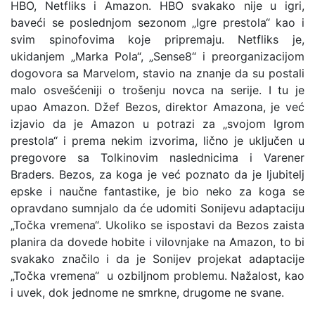
HBO, Netfliks i Amazon. HBO svakako nije u igri,
baveći se poslednjom sezonom „Igre prestola“ kao i
svim spinofovima koje pripremaju. Netfliks je,
ukidanjem „Marka Pola“, „Sense8“ i preorganizacijom
dogovora sa Marvelom, stavio na znanje da su postali
malo osvešćeniji o trošenju novca na serije. I tu je
upao Amazon. Džef Bezos, direktor Amazona, je već
izjavio da je Amazon u potrazi za „svojom Igrom
prestola“ i prema nekim izvorima, lično je uključen u
pregovore sa Tolkinovim naslednicima i Varener
Braders. Bezos, za koga je već poznato da je ljubitelj
epske i naučne fantastike, je bio neko za koga se
opravdano sumnjalo da će udomiti Sonijevu adaptaciju
„Točka vremena“. Ukoliko se ispostavi da Bezos zaista
planira da dovede hobite i vilovnjake na Amazon, to bi
svakako značilo i da je Sonijev projekat adaptacije
„Točka vremena“ u ozbiljnom problemu. Nažalost, kao
i uvek, dok jednome ne smrkne, drugome ne svane.