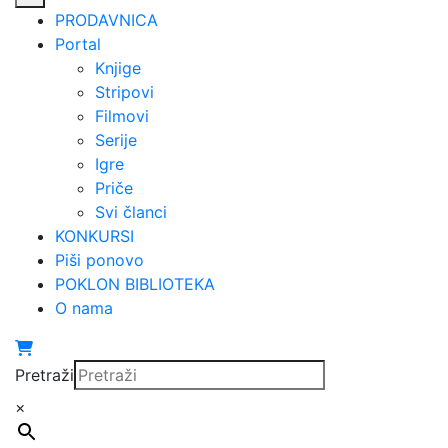
PRODAVNICA
Portal
Knjige
Stripovi
Filmovi
Serije
Igre
Priče
Svi članci
KONKURSI
Piši ponovo
POKLON BIBLIOTEKA
O nama
Pretraži
×