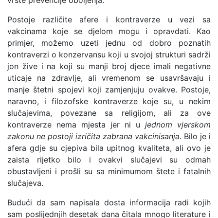
vrste prevencije oboljenja.
Postoje različite afere i kontraverze u vezi sa
vakcinama koje se djelom mogu i opravdati. Kao
primjer, možemo uzeti jednu od dobro poznatih
kontraverzi o konzervansu koji u svojoj strukturi sadrži
jon žive i na koji su manji broj djece imali negativne
uticaje na zdravlje, ali vremenom se usavršavaju i
manje štetni spojevi koji zamjenjuju ovakve. Postoje,
naravno, i filozofske kontraverze koje su, u nekim
slučajevima, povezane sa religijom, ali za ove
kontraverze nema mjesta jer ni u
jednom vjerskom
zakonu ne postoji izričita zabrana vakcinisanja
. Bilo je i
afera gdje su cjepiva bila upitnog kvaliteta, ali ovo je
zaista rijetko bilo i ovakvi slučajevi su odmah
obustavljeni i prošli su sa minimumom štete i fatalnih
slučajeva.
Budući da sam napisala dosta informacija radi kojih
sam poslijednjih desetak dana čitala mnogo literature i