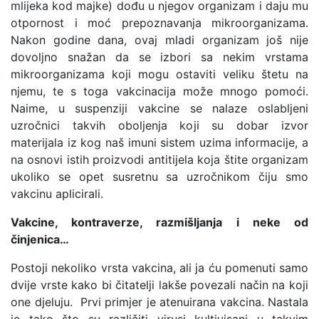
mlijeka kod majke) dođu u njegov organizam i daju mu
otpornost i moć prepoznavanja mikroorganizama.
Nakon godine dana, ovaj mladi organizam još nije
dovoljno snažan da se izbori sa nekim vrstama
mikroorganizama koji mogu ostaviti veliku štetu na
njemu, te s toga vakcinacija može mnogo pomoći.
Naime, u suspenziji vakcine se nalaze oslabljeni
uzročnici takvih oboljenja koji su dobar izvor
materijala iz kog naš imuni sistem uzima informacije, a
na osnovi istih proizvodi antitijela koja štite organizam
ukoliko se opet susretnu sa uzročnikom čiju smo
vakcinu aplicirali.
Vakcine, kontraverze, razmišljanja i neke od
činjenica…
Postoji nekoliko vrsta vakcina, ali ja ću pomenuti samo
dvije vrste kako bi čitatelji lakše povezali način na koji
one djeluju. Prvi primjer je atenuirana vakcina. Nastala