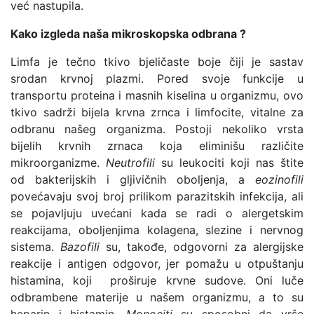
već nastupila.
Kako izgleda naša mikroskopska odbrana ?
Limfa je tečno tkivo bjeličaste boje čiji je sastav
srodan krvnoj plazmi. Pored svoje funkcije u
transportu proteina i masnih kiselina u organizmu, ovo
tkivo sadrži bijela krvna zrnca i limfocite, vitalne za
odbranu našeg organizma. Postoji nekoliko vrsta
bijelih krvnih zrnaca koja eliminišu različite
mikroorganizme.
Neutrofili
su leukociti koji nas štite
od bakterijskih i gljivičnih oboljenja, a
eozinofili
povećavaju svoj broj prilikom parazitskih infekcija, ali
se pojavljuju uvećani kada se radi o alergetskim
reakcijama, oboljenjima kolagena, slezine i nervnog
sistema.
Bazofili
su, takođe, odgovorni za alergijske
reakcije i antigen odgovor, jer pomažu u otpuštanju
histamina, koji proširuje krvne sudove. Oni luče
odbrambene materije u našem organizmu, a to su