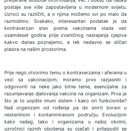
pretjerane slobode informisanja, već i dokaz da nauka
postaje sve više zapostavljena u modernom svijetu.
Uzroci su različiti, a o njima možemo svi po malo da
razmislimo. Svakako, interesantan podatak je da
kontraverzan stav prema vakcinama vlada već
osamdeset godina prije zvaničnog nastajanja cjepiva
kakvo danas poznajemo, a tek nedavno se sličan
plasira na našim prostorima.
Prije nego otvorimo temu o kontraverzama i aferama u
vezi sa vakcinacijom, moramo prvo razjasniti i
odgovoriti na neke jako bitne teme, esencijalne za
razumjevanje djelovanja vakcina na organizam. Prva je
što je to uopšte imuni sistem i kako on funkcioniše?
Naš organizam od rođenja pa do smrti boravi u
nesterilnom i kontaminiranom području. Evolucijom
kako našeg, tako i organizama u našoj okolini,
uzročnici raznih oboljenja su ojačali i prilagodili se