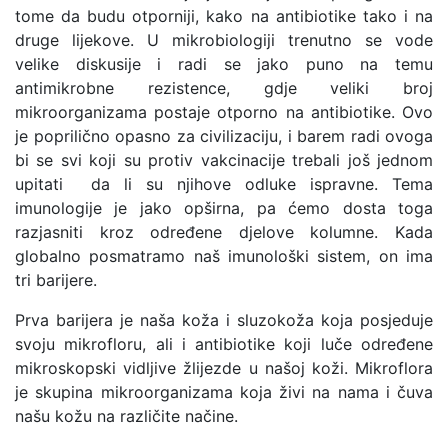
tome da budu otporniji, kako na antibiotike tako i na
druge lijekove. U mikrobiologiji trenutno se vode
velike diskusije i radi se jako puno na temu
antimikrobne rezistence, gdje veliki broj
mikroorganizama postaje otporno na antibiotike. Ovo
je poprilično opasno za civilizaciju, i barem radi ovoga
bi se svi koji su protiv vakcinacije trebali još jednom
upitati da li su njihove odluke ispravne. Tema
imunologije je jako opširna, pa ćemo dosta toga
razjasniti kroz određene djelove kolumne. Kada
globalno posmatramo naš imunološki sistem, on ima
tri barijere.
Prva barijera je naša koža i sluzokoža koja posjeduje
svoju mikrofloru, ali i antibiotike koji luče određene
mikroskopski vidljive žlijezde u našoj koži. Mikroflora
je skupina mikroorganizama koja živi na nama i čuva
našu kožu na različite načine.