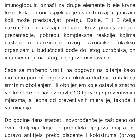
imunoglobulin označi za druge elemente bijele krvne
loze kako bi oni uspjeli dalje ukloniti ovaj organizam
koji može predstavljati pretnju. Dakle, T i B ćelije
nakon što prepoznaju antigene kroz proces antigen
prezentacije, pokreću kompleksne reakcije kojima
nastaje memoriziranje ovog uzročnika (ukoliko
organizam u budućnosti dođe do istog uzročnika, on
ima memoriju na istog) i njegovo uništavanje.
Sada se možemo vratiti na odgovor na pitanje kako
možemo pomoći organizmu ukoliko dođe u kontakt sa
smrtnim oboljenjem, ili oboljenjem koje ostavlja znatno
velike štete po naše zdravlje? Odgovor je preventivnim
mjerama, a jedna od preventivnih mjera je, takođe, i
vakcinacija.
Do godine dana starosti, novorođenče je zaštićeno od
svih oboljenja koje je prebolela njegova majka jer
upravo antitjela preko placente i kolostruma (prvog