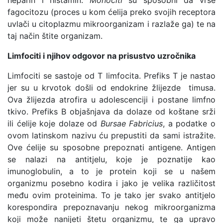
heparin i histamin.
Monociti
su sposobni da vrše
fagocitozu (proces u kom ćelija preko svojih receptora
uvlači u citoplazmu mikroorganizam i razlaže ga) te na
taj način štite organizam.
Limfociti i njihov odgovor na prisustvo uzročnika
Limfociti se sastoje od T limfocita. Prefiks T je nastao
jer su u krvotok došli od endokrine žlijezde timusa.
Ova žlijezda atrofira u adolescenciji i postane limfno
tkivo. Prefiks B objašnjava da dolaze od koštane srži
ili ćelije koje dolaze od
Bursae Fabricius
, a podatke o
ovom latinskom nazivu ću prepustiti da sami istražite.
Ove ćelije su sposobne prepoznati antigene. Antigen
se nalazi na antitjelu, koje je poznatije kao
imunoglobulin, a to je protein koji se u našem
organizmu posebno kodira i jako je velika različitost
među ovim proteinima. To je tako jer svako antitjelo
korespondira prepoznavanju nekog mikroorganizma
koji može nanijeti štetu organizmu, te ga upravo