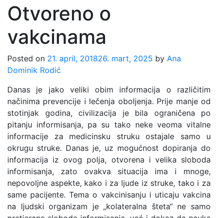
Otvoreno o
vakcinama
Posted on
21. april, 2018
26. mart, 2025
by
Ana
Dominik Rodić
Danas je jako veliki obim informacija o različitim
načinima prevencije i lečenja oboljenja. Prije manje od
stotinjak godina, civilizacija je bila ograničena po
pitanju informisanja, pa su tako neke veoma vitalne
informacije za medicinsku struku ostajale samo u
okrugu struke. Danas je, uz mogućnost dopiranja do
informacija iz ovog polja, otvorena i velika sloboda
informisanja, zato ovakva situacija ima i mnoge,
nepovoljne aspekte, kako i za ljude iz struke, tako i za
same pacijente. Tema o vakcinisanju i uticaju vakcina
na ljudski organizam je „kolateralna šteta“ ne samo