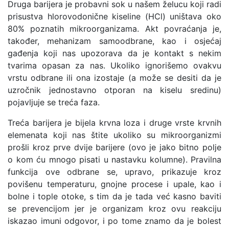
Druga barijera je probavni sok u našem želucu koji radi
prisustva hlorovodonične kiseline (HCl) uništava oko
80% poznatih mikroorganizama. Akt povraćanja je,
također, mehanizam samoodbrane, kao i osjećaj
gađenja koji nas upozorava da je kontakt s nekim
tvarima opasan za nas. Ukoliko ignorišemo ovakvu
vrstu odbrane ili ona izostaje (a može se desiti da je
uzročnik jednostavno otporan na kiselu sredinu)
pojavljuje se treća faza.
Treća barijera je bijela krvna loza i druge vrste krvnih
elemenata koji nas štite ukoliko su mikroorganizmi
prošli kroz prve dvije barijere (ovo je jako bitno polje
o kom ću mnogo pisati u nastavku kolumne). Pravilna
funkcija ove odbrane se, upravo, prikazuje kroz
povišenu temperaturu, gnojne procese i upale, kao i
bolne i tople otoke, s tim da je tada već kasno baviti
se prevencijom jer je organizam kroz ovu reakciju
iskazao imuni odgovor, i po tome znamo da je bolest