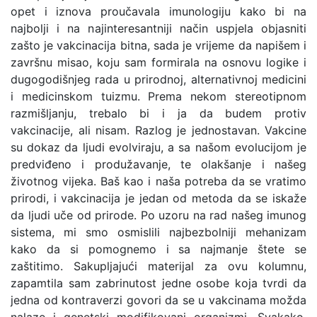
opet i iznova proučavala imunologiju kako bi na
najbolji i na najinteresantniji način uspjela objasniti
zašto je vakcinacija bitna, sada je vrijeme da napišem i
završnu misao, koju sam formirala na osnovu logike i
dugogodišnjeg rada u prirodnoj, alternativnoj medicini
i medicinskom tuizmu. Prema nekom stereotipnom
razmišljanju, trebalo bi i ja da budem protiv
vakcinacije, ali nisam. Razlog je jednostavan. Vakcine
su dokaz da ljudi evolviraju, a sa našom evolucijom je
predviđeno i produžavanje, te olakšanje i našeg
životnog vijeka. Baš kao i naša potreba da se vratimo
prirodi, i vakcinacija je jedan od metoda da se iskaže
da ljudi uče od prirode. Po uzoru na rad našeg imunog
sistema, mi smo osmislili najbezbolniji mehanizam
kako da si pomognemo i sa najmanje štete se
zaštitimo. Sakupljajući materijal za ovu kolumnu,
zapamtila sam zabrinutost jedne osobe koja tvrdi da
jedna od kontraverzi govori da se u vakcinama možda