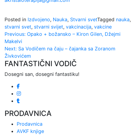
akristaloterapija@gmail.com
Posted in
Izdvojeno
,
Nauka
,
Stvarni svet
Tagged
nauka
,
stvarni svet
,
stvarni svijet
,
vakcinacija
,
vakcine
Kretanje
Previous:
Opako + božansko – Kiron Gilen, Džejmi
Makelvi
članka
Next:
Sa Vodičem na čaju – čajanka sa Zoranom
Živkovićem
FANTASTIČNI VODIČ
Dosegni san, dosegni fantastiku!
PRODAVNICA
Prodavnica
AVKF knjige