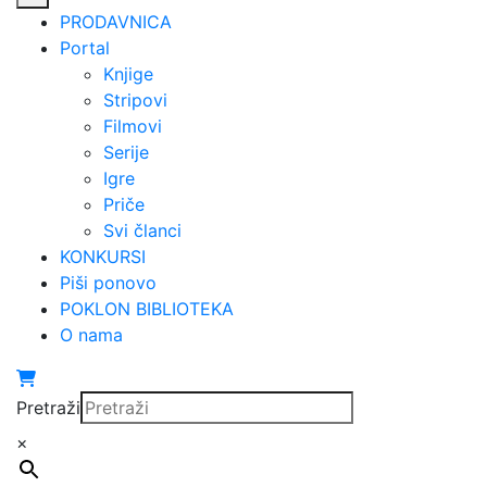
PRODAVNICA
Portal
Knjige
Stripovi
Filmovi
Serije
Igre
Priče
Svi članci
KONKURSI
Piši ponovo
POKLON BIBLIOTEKA
O nama
Pretraži
×