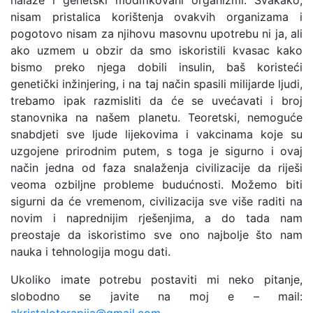
nalaze i genetski modifikovani organizmi. Svakako,
nisam pristalica korištenja ovakvih organizama i
pogotovo nisam za njihovu masovnu upotrebu ni ja, ali
ako uzmem u obzir da smo iskoristili kvasac kako
bismo preko njega dobili insulin, baš koristeći
genetički inžinjering, i na taj način spasili milijarde ljudi,
trebamo ipak razmisliti da će se uvećavati i broj
stanovnika na našem planetu. Teoretski, nemoguće
snabdjeti sve ljude lijekovima i vakcinama koje su
uzgojene prirodnim putem, s toga je sigurno i ovaj
način jedna od faza snalaženja civilizacije da riješi
veoma ozbiljne probleme budućnosti. Možemo biti
sigurni da će vremenom, civilizacija sve više raditi na
novim i naprednijim rješenjima, a do tada nam
preostaje da iskoristimo sve ono najbolje što nam
nauka i tehnologija mogu dati.
Ukoliko imate potrebu postaviti mi neko pitanje,
slobodno se javite na moj e – mail: