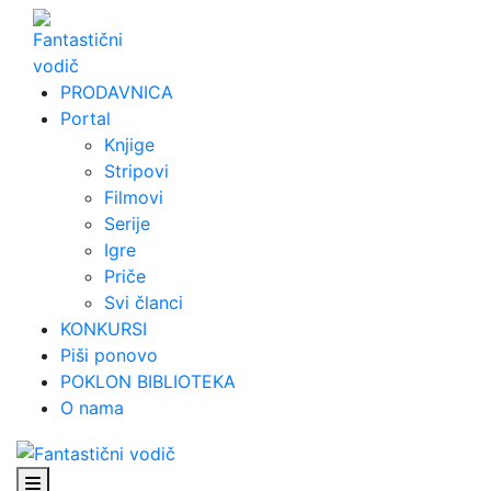
Skip
to
content
PRODAVNICA
Portal
Knjige
Stripovi
Filmovi
Serije
Igre
Priče
Svi članci
KONKURSI
Piši ponovo
POKLON BIBLIOTEKA
O nama