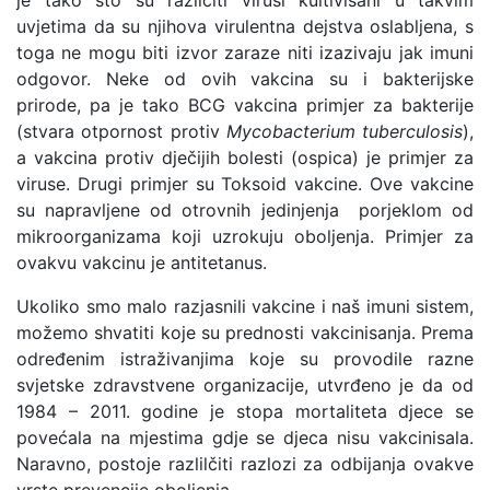
je tako što su različiti virusi kultivisani u takvim
uvjetima da su njihova virulentna dejstva oslabljena, s
toga ne mogu biti izvor zaraze niti izazivaju jak imuni
odgovor. Neke od ovih vakcina su i bakterijske
prirode, pa je tako BCG vakcina primjer za bakterije
(stvara otpornost protiv
Mycobacterium tuberculosis
),
a vakcina protiv dječijih bolesti (ospica) je primjer za
viruse. Drugi primjer su Toksoid vakcine. Ove vakcine
su napravljene od otrovnih jedinjenja porjeklom od
mikroorganizama koji uzrokuju oboljenja. Primjer za
ovakvu vakcinu je antitetanus.
Ukoliko smo malo razjasnili vakcine i naš imuni sistem,
možemo shvatiti koje su prednosti vakcinisanja. Prema
određenim istraživanjima koje su provodile razne
svjetske zdravstvene organizacije, utvrđeno je da od
1984 – 2011. godine je stopa mortaliteta djece se
povećala na mjestima gdje se djeca nisu vakcinisala.
Naravno, postoje razlilčiti razlozi za odbijanja ovakve