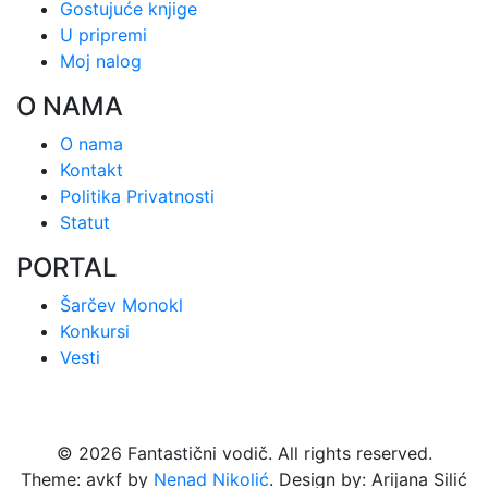
Gostujuće knjige
U pripremi
Moj nalog
O NAMA
O nama
Kontakt
Politika Privatnosti
Statut
PORTAL
Šarčev Monokl
Konkursi
Vesti
© 2026 Fantastični vodič. All rights reserved.
Theme: avkf by
Nenad Nikolić
. Design by: Arijana Silić