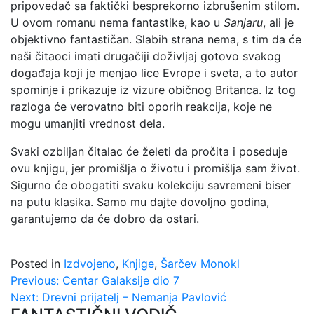
pripovedač sa faktički besprekorno izbrušenim stilom.
U ovom romanu nema fantastike, kao u
Sanjaru
, ali je
objektivno fantastičan. Slabih strana nema, s tim da će
naši čitaoci imati drugačiji doživljaj gotovo svakog
događaja koji je menjao lice Evrope i sveta, a to autor
spominje i prikazuje iz vizure običnog Britanca. Iz tog
razloga će verovatno biti oporih reakcija, koje ne
mogu umanjiti vrednost dela.
Svaki ozbiljan čitalac će želeti da pročita i poseduje
ovu knjigu, jer promišlja o životu i promišlja sam život.
Sigurno će obogatiti svaku kolekciju savremeni biser
na putu klasika. Samo mu dajte dovoljno godina,
garantujemo da će dobro da ostari.
Posted in
Izdvojeno
,
Knjige
,
Šarčev Monokl
Kretanje
Previous:
Centar Galaksije dio 7
Next:
Drevni prijatelj – Nemanja Pavlović
članka