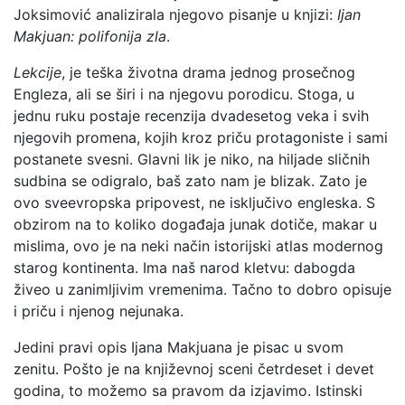
Joksimović analizirala njegovo pisanje u knjizi:
Ijan
Makjuan: polifonija zla
.
Lekcije
, je teška životna drama jednog prosečnog
Engleza, ali se širi i na njegovu porodicu. Stoga, u
jednu ruku postaje recenzija dvadesetog veka i svih
njegovih promena, kojih kroz priču protagoniste i sami
postanete svesni. Glavni lik je niko, na hiljade sličnih
sudbina se odigralo, baš zato nam je blizak. Zato je
ovo sveevropska pripovest, ne isključivo engleska. S
obzirom na to koliko događaja junak dotiče, makar u
mislima, ovo je na neki način istorijski atlas modernog
starog kontinenta. Ima naš narod kletvu: dabogda
živeo u zanimljivim vremenima. Tačno to dobro opisuje
i priču i njenog nejunaka.
Jedini pravi opis Ijana Makjuana je pisac u svom
zenitu. Pošto je na književnoj sceni četrdeset i devet
godina, to možemo sa pravom da izjavimo. Istinski