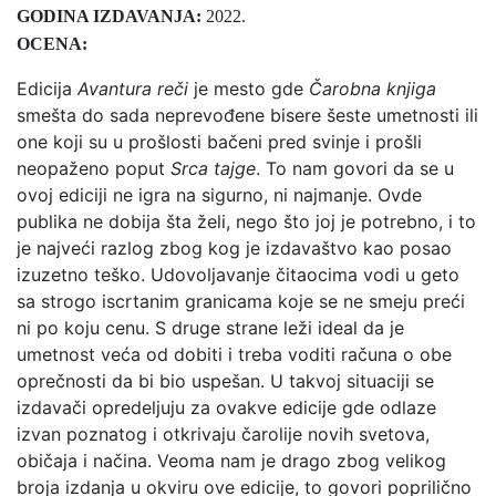
GODINA IZDAVANJA:
2022.
OCENA:
Edicija
Avantura reči
je mesto gde
Čarobna knjiga
smešta do sada neprevođene bisere šeste umetnosti ili
one koji su u prošlosti bačeni pred svinje i prošli
neopaženo poput
Srca tajge
. To nam govori da se u
ovoj ediciji ne igra na sigurno, ni najmanje. Ovde
publika ne dobija šta želi, nego što joj je potrebno, i to
je najveći razlog zbog kog je izdavaštvo kao posao
izuzetno teško. Udovoljavanje čitaocima vodi u geto
sa strogo iscrtanim granicama koje se ne smeju preći
ni po koju cenu. S druge strane leži ideal da je
umetnost veća od dobiti i treba voditi računa o obe
oprečnosti da bi bio uspešan. U takvoj situaciji se
izdavači opredeljuju za ovakve edicije gde odlaze
izvan poznatog i otkrivaju čarolije novih svetova,
običaja i načina. Veoma nam je drago zbog velikog
broja izdanja u okviru ove edicije, to govori poprilično