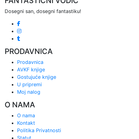
FANTASTIČNI VODIČ
Dosegni san, dosegni fantastiku!
PRODAVNICA
Prodavnica
AVKF knjige
Gostujuće knjige
U pripremi
Moj nalog
O NAMA
O nama
Kontakt
Politika Privatnosti
Statut