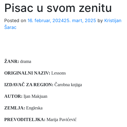
Pisac u svom zenitu
Posted on
16. februar, 2024
25. mart, 2025
by
Kristijan
Šarac
ŽANR:
drama
ORIGINALNI NAZIV:
Lessons
IZDAVAČ ZA REGION:
Čarobna knjiga
AUTOR:
Ijan Makjuan
ZEMLJA:
Engleska
PREVODITELJKA:
Marija Pavićević