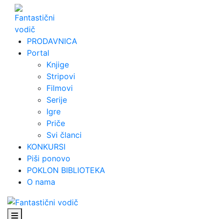
Skip
to
content
PRODAVNICA
Portal
Knjige
Stripovi
Filmovi
Serije
Igre
Priče
Svi članci
KONKURSI
Piši ponovo
POKLON BIBLIOTEKA
O nama