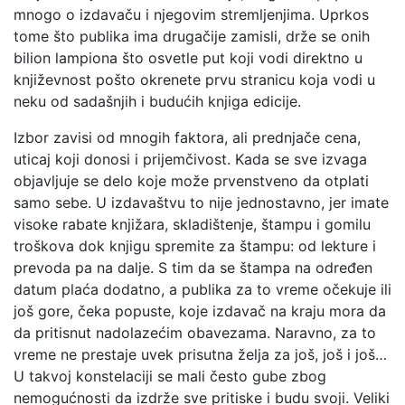
mnogo o izdavaču i njegovim stremljenjima. Uprkos
tome što publika ima drugačije zamisli, drže se onih
bilion lampiona što osvetle put koji vodi direktno u
književnost pošto okrenete prvu stranicu koja vodi u
neku od sadašnjih i budućih knjiga edicije.
Izbor zavisi od mnogih faktora, ali prednjače cena,
uticaj koji donosi i prijemčivost. Kada se sve izvaga
objavljuje se delo koje može prvenstveno da otplati
samo sebe. U izdavaštvu to nije jednostavno, jer imate
visoke rabate knjižara, skladištenje, štampu i gomilu
troškova dok knjigu spremite za štampu: od lekture i
prevoda pa na dalje. S tim da se štampa na određen
datum plaća dodatno, a publika za to vreme očekuje ili
još gore, čeka popuste, koje izdavač na kraju mora da
da pritisnut nadolazećim obavezama. Naravno, za to
vreme ne prestaje uvek prisutna želja za još, još i još…
U takvoj konstelaciji se mali često gube zbog
nemogućnosti da izdrže sve pritiske i budu svoji. Veliki