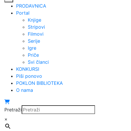
PRODAVNICA
Portal
Knjige
Stripovi
Filmovi
Serije
Igre
Priče
Svi članci
KONKURSI
Piši ponovo
POKLON BIBLIOTEKA
O nama
Pretraži
×