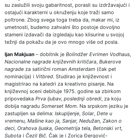
su zaslužili svoju gabaritnost, porasli su izdržavajući i
ostajući karakterni u okruženju koje traži samo
poltrone. Zbog svega toga treba da, makar mi, iz
umetnosti, budemo zahvalni što postoje dovoljno
stameni izdavači da izgledaju kao klisurine u svojoj
težnji da pokažu da je ovo mnogo više od posla.
Ijan Makjuan
– dobitnik je
Bolindžer Evrimen Vodhaus
,
Nacionalne nagrade književnih kritičara
,
Bukerove
nagrade
za satirični roman
Amsterdam
(čak pet
nominacija) i
Vitbred
. Studirao je književnost i
magistrirao na katedri za kreativno pisanje. Na
književnoj sceni debituje 1975. godine sa zbirkom
pripovedaka
Prva ljubav, poslednji obredi
, za koju
dobija nagradu
Somerset Mom
. Na srpskom jeziku je
zastupljen sa delima:
Iskupljenje
,
Solar
,
Dete u
vremenu,
Mašine kao ja, Sanjar, Nedužan, Zakon o
deci, Orahova ljuska, Geometrija tela, Betonski vrt,
Subota
i
Čezil Bič.
Čak je i Zorica Đergović-