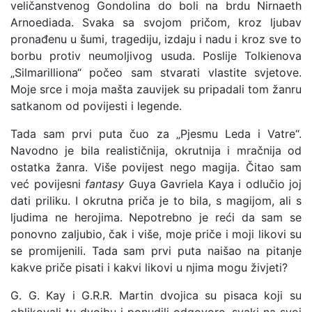
veličanstvenog Gondolina do boli na brdu Nirnaeth
Arnoediada. Svaka sa svojom pričom, kroz ljubav
pronađenu u šumi, tragediju, izdaju i nadu i kroz sve to
borbu protiv neumoljivog usuda. Poslije Tolkienova
„Silmarilliona“ počeo sam stvarati vlastite svjetove.
Moje srce i moja mašta zauvijek su pripadali tom žanru
satkanom od povijesti i legende.
Tada sam prvi puta čuo za „Pjesmu Leda i Vatre“.
Navodno je bila realističnija, okrutnija i mračnija od
ostatka žanra. Više povijest nego magija. Čitao sam
već povijesni
fantasy
Guya Gavriela Kaya i odlučio joj
dati priliku. I okrutna priča je to bila, s magijom, ali s
ljudima ne herojima. Nepotrebno je reći da sam se
ponovno zaljubio, čak i više, moje priče i moji likovi su
se promijenili. Tada sam prvi puta naišao na pitanje
kakve priče pisati i kakvi likovi u njima mogu živjeti?
G. G. Kay i G.R.R. Martin dvojica su pisaca koji su