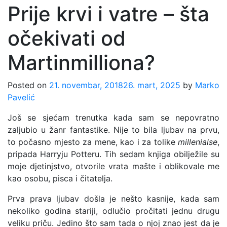
Prije krvi i vatre – šta
očekivati od
Martinmilliona?
Posted on
21. novembar, 2018
26. mart, 2025
by
Marko
Pavelić
Još se sjećam trenutka kada sam se nepovratno
zaljubio u žanr fantastike. Nije to bila ljubav na prvu,
to počasno mjesto za mene, kao i za tolike
millenialse
,
pripada Harryju Potteru. Tih sedam knjiga obilježile su
moje djetinjstvo, otvorile vrata mašte i oblikovale me
kao osobu, pisca i čitatelja.
Prva prava ljubav došla je nešto kasnije, kada sam
nekoliko godina stariji, odlučio pročitati jednu drugu
veliku priču. Jedino što sam tada o njoj znao jest da je