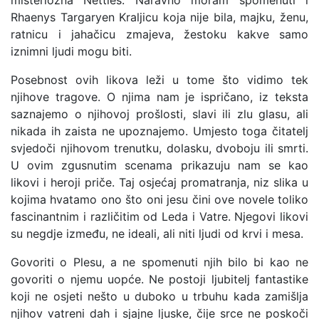
misteriozna Nettles. Naravno moram spomenuti i
Rhaenys Targaryen Kraljicu koja nije bila, majku, ženu,
ratnicu i jahačicu zmajeva, žestoku kakve samo
iznimni ljudi mogu biti.
Posebnost ovih likova leži u tome što vidimo tek
njihove tragove. O njima nam je ispričano, iz teksta
saznajemo o njihovoj prošlosti, slavi ili zlu glasu, ali
nikada ih zaista ne upoznajemo. Umjesto toga čitatelj
svjedoči njihovom trenutku, dolasku, dvoboju ili smrti.
U ovim zgusnutim scenama prikazuju nam se kao
likovi i heroji priče. Taj osjećaj promatranja, niz slika u
kojima hvatamo ono što oni jesu čini ove novele toliko
fascinantnim i različitim od Leda i Vatre. Njegovi likovi
su negdje između, ne ideali, ali niti ljudi od krvi i mesa.
Govoriti o Plesu, a ne spomenuti njih bilo bi kao ne
govoriti o njemu uopće. Ne postoji ljubitelj fantastike
koji ne osjeti nešto u duboko u trbuhu kada zamišlja
njihov vatreni dah i sjajne ljuske, čije srce ne poskoči