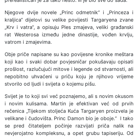
prerealističan je za tako nešto. Ili je bio sve do sada.
Njegove dvije novele „Princ odmetnik“ i „Princeza i
kraljica“ dijelovi su velike povijesti Targaryena zvane
„Krv i vatra“, a opisuju Ples zmajeva, veliki građanski
rat Westerosa između jedne dinastije, vođen krvlju,
vatrom i zmajevima.
Obje priče napisane su kao povijesne kronike meštara
koji kao i svaki dobar povjesničar pokušavaju opisati
prošlost, razlučujući mitove i legende od stvarnosti, ali
nepobitno uhvaćeni u priču koju je njihovo vrijeme
stvorilo od ljudi i svijeta o kojemu pišu.
Svijet je to koji svi već poznajemo, ali s novim okusom
i novim kulisama. Martin je efektivan već od prvih
rečenica „Tijekom stoljeća Kuća Targaryen proizvela je
velikane i čudovišta. Princ Damon bio je oboje.“ I tako
se pred čitateljem počinje razvijati priča nalik na
nevjerojatno kompleksnu, a opet grubu tapiseriju. Od