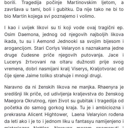
borili. Tragedija počinje Martinovskim ljetom, a
završava u tami, boli i gubitku. Da nije tako ne bi to
bio Martin kojega svi poznajemo i volimo.
I kao i uvijek likovi su ti koji vode ovaj tragični ep.
Osim Daemona, jednog od njegovih najboljih likova
ikada, tu su i Aemond Jednooki sa svojim bijesom i
arogancijom. Stari Corlys Velaryon s naznakama jedne
druge čudesne priče njegovih putovanja. Jace i
Lucerys žrtvovani na oltaru dužnosti prije svog
vremena, dobri nasmijani kralj Viserys, Kraljotvorac od
čije sjene Jaime toliko strahuje i mnogi drugi.
Naravno da ni ženskih likova ne manjka. Rhaenyra je
središnji lik priče, od udivljenja kraljevstva do ženskog
Maegora Okrutnog, njen život su gubitak i tragedija od
početka do samog gorkog kraja. Tu je i ambiciozna i
prekrasna Alicent Hightower, Laena Velaryion rođena
da leti ako i je to i jednom liku u fantasyu namijenjeno i