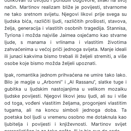
oblikovali tu dvojbu i ponudili odgovore, svaki na svoj
način. Martinov realizam bliže je povijesti, stvarnome
ne tako sretnom svijetu. Njegovi likovi prije svega su
ljudska bića, različiti ljudi, različitih prošlosti, stavova,
želja, generacija i vlastitih osobnih tragedija. Stannisa,
Tyriona i možda najviše Jaimea osjećamo kao stvarne
ljude, s manama i vrlinama i vlastitim životima
zahvaćenima u većoj priči jednoga svijeta. Manje ideali
ili junaci kakvima bismo trebali ili željeli stremiti, a više
osobe koje bismo možda željeli upoznati.
Ipak, romantika jednom prihvaćena ne umire tako lako.
Bilo je magije u „Arbonni“ i „Al Rassanu“, slatke tuge i
gubitka u ljudskim nastojanjima u velikom mozaiku
ljudske povijesti. Njegovi likovi jesu ljudi, ali su i više
od toga, vođeni vlastitim željama, progonjeni vlastitim
tugama, ali na koncu simboli jednoga doba. Ta
poetska bol ljudi u vremenu osobno me dotaknula kao
ljubitelja i povijesti i književnosti. Martinov svijet