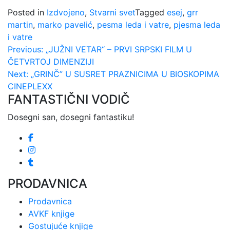
Posted in
Izdvojeno
,
Stvarni svet
Tagged
esej
,
grr
martin
,
marko pavelić
,
pesma leda i vatre
,
pjesma leda
i vatre
Kretanje
Previous:
„JUŽNI VETAR“ – PRVI SRPSKI FILM U
ČETVRTOJ DIMENZIJI
članka
Next:
„GRINČ” U SUSRET PRAZNICIMA U BIOSKOPIMA
CINEPLEXX
FANTASTIČNI VODIČ
Dosegni san, dosegni fantastiku!
PRODAVNICA
Prodavnica
AVKF knjige
Gostujuće knjige