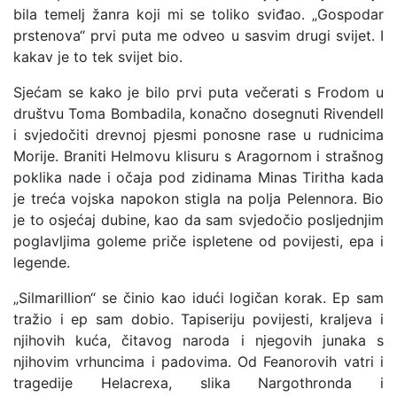
bila temelj žanra koji mi se toliko sviđao. „Gospodar
prstenova“ prvi puta me odveo u sasvim drugi svijet. I
kakav je to tek svijet bio.
Sjećam se kako je bilo prvi puta večerati s Frodom u
društvu Toma Bombadila, konačno dosegnuti Rivendell
i svjedočiti drevnoj pjesmi ponosne rase u rudnicima
Morije. Braniti Helmovu klisuru s Aragornom i strašnog
poklika nade i očaja pod zidinama Minas Tiritha kada
je treća vojska napokon stigla na polja Pelennora. Bio
je to osjećaj dubine, kao da sam svjedočio posljednjim
poglavljima goleme priče ispletene od povijesti, epa i
legende.
„Silmarillion“ se činio kao idući logičan korak. Ep sam
tražio i ep sam dobio. Tapiseriju povijesti, kraljeva i
njihovih kuća, čitavog naroda i njegovih junaka s
njihovim vrhuncima i padovima. Od Feanorovih vatri i
tragedije Helacrexa, slika Nargothronda i