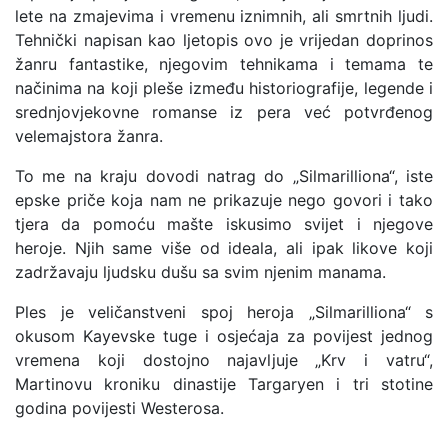
lete na zmajevima i vremenu iznimnih, ali smrtnih ljudi.
Tehnički napisan kao ljetopis ovo je vrijedan doprinos
žanru fantastike, njegovim tehnikama i temama te
načinima na koji pleše između historiografije, legende i
srednjovjekovne romanse iz pera već potvrđenog
velemajstora žanra.
To me na kraju dovodi natrag do „Silmarilliona“, iste
epske priče koja nam ne prikazuje nego govori i tako
tjera da pomoću mašte iskusimo svijet i njegove
heroje. Njih same više od ideala, ali ipak likove koji
zadržavaju ljudsku dušu sa svim njenim manama.
Ples je veličanstveni spoj heroja „Silmarilliona“ s
okusom Kayevske tuge i osjećaja za povijest jednog
vremena koji dostojno najavljuje „Krv i vatru“,
Martinovu kroniku dinastije Targaryen i tri stotine
godina povijesti Westerosa.