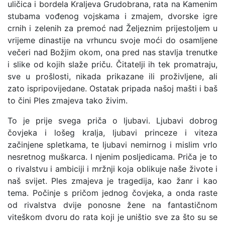
uličica i bordela Kraljeva Grudobrana, rata na Kamenim
stubama vođenog vojskama i zmajem, dvorske igre
crnih i zelenih za premoć nad Željeznim prijestoljem u
vrijeme dinastije na vrhuncu svoje moći do osamljene
večeri nad Božjim okom, ona pred nas stavlja trenutke
i slike od kojih slaže priču. Čitatelji ih tek promatraju,
sve u prošlosti, nikada prikazane ili proživljene, ali
zato ispripovijedane. Ostatak pripada našoj mašti i baš
to čini Ples zmajeva tako živim.
To je prije svega priča o ljubavi. Ljubavi dobrog
čovjeka i lošeg kralja, ljubavi princeze i viteza
začinjene spletkama, te ljubavi nemirnog i mislim vrlo
nesretnog muškarca. I njenim posljedicama. Priča je to
o rivalstvu i ambiciji i mržnji koja oblikuje naše živote i
naš svijet. Ples zmajeva je tragedija, kao žanr i kao
tema. Počinje s pričom jednog čovjeka, a onda raste
od rivalstva dvije ponosne žene na fantastičnom
viteškom dvoru do rata koji je uništio sve za što su se