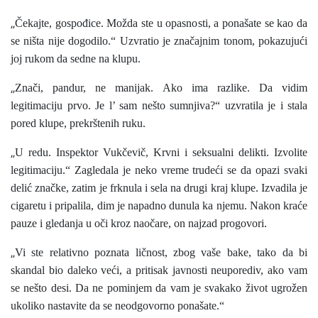
„
Čekajte, gospođice. Možda ste u opasnosti, a ponašate se kao da
se ništa nije dogodilo.“ Uzvratio je značajnim tonom, pokazujući
joj rukom da sedne na klupu.
„
Znači, pandur, ne manijak. Ako ima razlike. Da vidim
legitimaciju prvo. Je l’ sam nešto sumnjiva?“ uzvratila je i stala
pored klupe, prekrštenih ruku.
„
U redu. Inspektor Vukčevič, Krvni i seksualni delikti. Izvolite
legitimaciju.“ Zagledala je neko vreme trudeći se da opazi svaki
delić značke, zatim je frknula i sela na drugi kraj klupe. Izvadila je
cigaretu i pripalila, dim je napadno dunula ka njemu. Nakon kraće
pauze i gledanja u oči kroz naočare, on najzad progovori.
„
Vi ste relativno poznata ličnost, zbog vaše bake, tako da bi
skandal bio daleko veći, a pritisak javnosti neuporediv, ako vam
se nešto desi. Da ne pominjem da vam je svakako život ugrožen
ukoliko nastavite da se neodgovorno ponašate.“