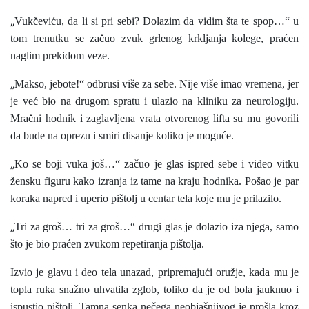
„
Vukčeviću, da li si pri sebi? Dolazim da vidim šta te spop…“ u
tom trenutku se začuo zvuk grlenog krkljanja kolege, praćen
naglim prekidom veze.
„
Makso, jebote!“ odbrusi više za sebe. Nije više imao vremena, jer
je već bio na drugom spratu i ulazio na kliniku za neurologiju.
Mračni hodnik i zaglavljena vrata otvorenog lifta su mu govorili
da bude na oprezu i smiri disanje koliko je moguće.
„
Ko se boji vuka još…“ začuo je glas ispred sebe i video vitku
žensku figuru kako izranja iz tame na kraju hodnika. Pošao je par
koraka napred i uperio pištolj u centar tela koje mu je prilazilo.
„
Tri za groš… tri za groš…“ drugi glas je dolazio iza njega, samo
što je bio praćen zvukom repetiranja pištolja.
Izvio je glavu i deo tela unazad, pripremajući oružje, kada mu je
topla ruka snažno uhvatila zglob, toliko da je od bola jauknuo i
ispustio pištolj. Tamna senka nečega neobjašnjivog je prošla kroz