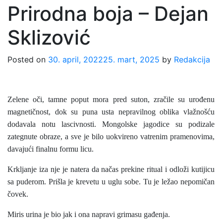
Prirodna boja – Dejan
Sklizović
Posted on
30. april, 2022
25. mart, 2025
by
Redakcija
Zelene oči, tamne poput mora pred suton, zračile su urođenu
magnetičnost, dok su puna usta nepravilnog oblika vlažnošću
dodavala notu lascivnosti. Mongolske jagodice su podizale
zategnute obraze, a sve je bilo uokvireno vatrenim pramenovima,
davajući finalnu formu licu.
Krkljanje iza nje je natera da načas prekine ritual i odloži kutijicu
sa puderom. Prišla je krevetu u uglu sobe. Tu je ležao nepomičan
čovek.
Miris urina je bio jak i ona napravi grimasu gađenja.