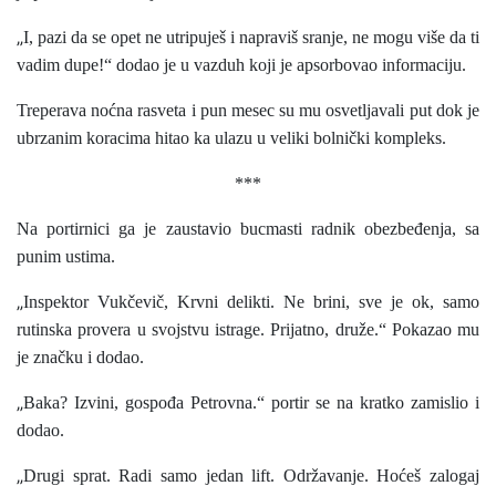
„
I, pazi da se opet ne utripuješ i napraviš sranje, ne mogu više da ti
vadim dupe!“ dodao je u vazduh koji je apsorbovao informaciju.
Treperava noćna rasveta i pun mesec su mu osvetljavali put dok je
ubrzanim koracima hitao ka ulazu u veliki bolnički kompleks.
***
Na portirnici ga je zaustavio bucmasti radnik obezbeđenja, sa
punim ustima.
„
Inspektor Vukčevič, Krvni delikti. Ne brini, sve je ok, samo
rutinska provera u svojstvu istrage. Prijatno, druže.“ Pokazao mu
je značku i dodao.
„
Baka? Izvini, gospođa Petrovna.“ portir se na kratko zamislio i
dodao.
„
Drugi sprat. Radi samo jedan lift. Održavanje. Hoćeš zalogaj