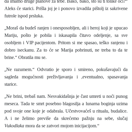
da imamo druge planove za tebe. Bako, bako, što su ti tolike oči?“
Aleks će starici. Prišla joj je i ponovo izvadila pištolj iz sakrivene
futrole ispod prsluka.
„
Moraš da budeš ranjen i onesposobljen, ali i heroj koji je upucao
Mariju, pošto je pobila i iskasapila čitavo odeljenje, sa sve
osobljem i VIP pacijentom. Pritom si me spasao, teško ranjenu i
dobro iseckanu. Za to će se Marija pobrinuti, ne treba to da te
brine.“ Obratila mu se.
„
Ne razumem.“ Odvratio je sporo i smireno, pokušavajući da
sagleda mogućnosti preživljavanja i ,eventualno, spasavanja
starice.
„
Ne brini, trebaš nam. Nesvakidašnja je čast umreti u noći punog
meseca. Tada te smrt posebno blagosilja a lunarna boginja uzima
pod svoje one koje je odabrala. Učestvovaćeš u ritualu, budalice.
A i ne želimo previše da skrećemo pažnju na sebe, slučaj
Vukodlaka
mora da se zatvori mojom inicijacijom.“