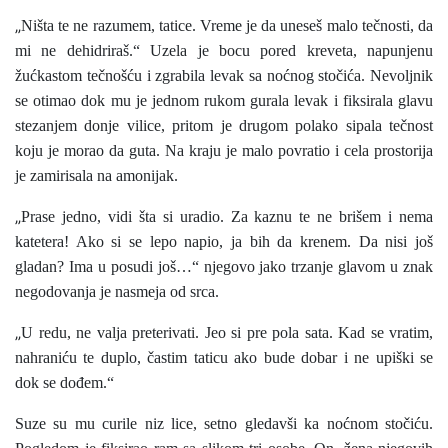
„
Ništa te ne razumem, tatice. Vreme je da uneseš malo tečnosti, da
mi ne dehidriraš.“ Uzela je bocu pored kreveta, napunjenu
žućkastom tečnošću i zgrabila levak sa noćnog stočića. Nevoljnik
se otimao dok mu je jednom rukom gurala levak i fiksirala glavu
stezanjem donje vilice, pritom je drugom polako sipala tečnost
koju je morao da guta. Na kraju je malo povratio i cela prostorija
je zamirisala na amonijak.
„
Prase jedno, vidi šta si uradio. Za kaznu te ne brišem i nema
katetera! Ako si se lepo napio, ja bih da krenem. Da nisi još
gladan? Ima u posudi još…“ njegovo jako trzanje glavom u znak
negodovanja je nasmeja od srca.
„
U redu, ne valja preterivati. Jeo si pre pola sata. Kad se vratim,
nahraniću te duplo, častim taticu ako bude dobar i ne upiški se
dok se dođem.“
Suze su mu curile niz lice, setno gledavši ka noćnom stočiću.