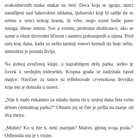
svakodnevnih muka makar na tren. Deca koja se igraju, starci
zamišljeni nad šahovskim tablama, ljubavnici koji bi radije da se
sretnu u senci nekog hrasta, ili vrbe, nego usred bašte pune
smoga, lišene intime. Sve u svemu, probrano društvance, ako se
uzme u obzir diverzitet ličnosti i namera pohranjenih u njima. Pred
sam kraj dana, kada su nešto tamniji tonovi krenuli da boje nebo,
atmosfera je postala življa.
Na jednoj uvučenoj klupi, u najzabitijem delu parka, sedeo je
čovek u srednjim tridesetim. Krupna građa se nadzirala ispod
majice. Naočare za sunce su reflektovale crvenokosu devojku
koja mu je dolazila u susret.
„
Nije li malo riskantno za mladu damu da u smiraj dana šeta ovim
delom centralnog parka?“ Obratio joj se čim je prišla na manje od
dva metra.
„
Molim? Ko si bre ti, neki manijak? Matori, gledaj svoja posla.“
Odbrusila mu je s visine.