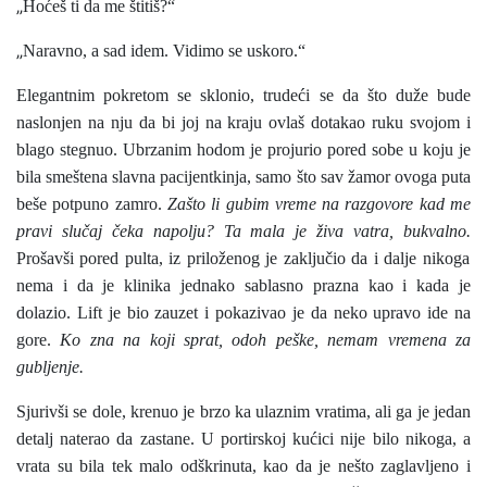
„
Hoćeš ti da me štitiš?“
„
Naravno, a sad idem. Vidimo se uskoro.“
Elegantnim pokretom se sklonio, trudeći se da što duže bude
naslonjen na nju da bi joj na kraju ovlaš dotakao ruku svojom i
blago stegnuo. Ubrzanim hodom je projurio pored sobe u koju je
bila smeštena slavna pacijentkinja, samo što sav žamor ovoga puta
beše potpuno zamro.
Zašto li gubim vreme na razgovore kad me
pravi slučaj čeka napolju? Ta mala je živa vatra, bukvalno.
Prošavši pored pulta, iz priloženog je zaključio da i dalje nikoga
nema i da je klinika jednako sablasno prazna kao i kada je
dolazio. Lift je bio zauzet i pokazivao je da neko upravo ide na
gore.
Ko zna na koji sprat, odoh peške, nemam vremena za
gubljenje.
Sjurivši se dole, krenuo je brzo ka ulaznim vratima, ali ga je jedan
detalj naterao da zastane. U portirskoj kućici nije bilo nikoga, a
vrata su bila tek malo odškrinuta, kao da je nešto zaglavljeno i