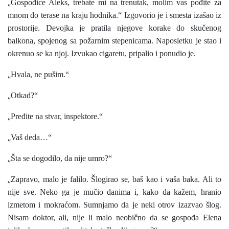
„
Gospođice Aleks, trebate mi na trenutak, molim vas pođite za
mnom do terase na kraju hodnika.“ Izgovorio je i smesta izašao iz
prostorije. Devojka je pratila njegove korake do skučenog
balkona, spojenog sa požarnim stepenicama. Naposletku je stao i
okrenuo se ka njoj. Izvukao cigaretu, pripalio i ponudio je.
„
Hvala, ne pušim.“
„
Otkad?“
„
Pređite na stvar, inspektore.“
„
Vaš deda…“
„
Šta se dogodilo, da nije umro?“
„
Zapravo, malo je falilo. Šlogirao se, baš kao i vaša baka. Ali to
nije sve. Neko ga je mučio danima i, kako da kažem, hranio
izmetom i mokraćom. Sumnjamo da je neki otrov izazvao šlog.
Nisam doktor, ali, nije li malo neobično da se gospođa Elena