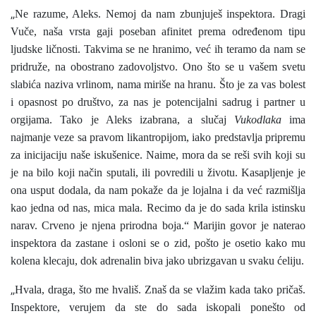
„
Ne razume, Aleks. Nemoj da nam zbunjuješ inspektora. Dragi
Vuče, naša vrsta gaji poseban afinitet prema određenom tipu
ljudske ličnosti. Takvima se ne hranimo, već ih teramo da nam se
pridruže, na obostrano zadovoljstvo. Ono što se u vašem svetu
slabića naziva vrlinom, nama miriše na hranu. Što je za vas bolest
i opasnost po društvo, za nas je potencijalni sadrug i partner u
orgijama. Tako je Aleks izabrana, a slučaj
Vukodlaka
ima
najmanje veze sa pravom likantropijom, iako predstavlja pripremu
za inicijaciju naše iskušenice. Naime, mora da se reši svih koji su
je na bilo koji način sputali, ili povredili u životu. Kasapljenje je
ona usput dodala, da nam pokaže da je lojalna i da već razmišlja
kao jedna od nas, mica mala. Recimo da je do sada krila istinsku
narav. Crveno je njena prirodna boja.“ Marijin govor je naterao
inspektora da zastane i osloni se o zid, pošto je osetio kako mu
kolena klecaju, dok adrenalin biva jako ubrizgavan u svaku ćeliju.
„
Hvala, draga, što me hvališ. Znaš da se vlažim kada tako pričaš.
Inspektore, verujem da ste do sada iskopali ponešto od