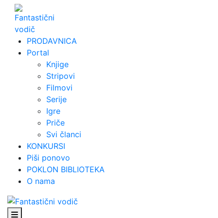
Skip
to
content
PRODAVNICA
Portal
Knjige
Stripovi
Filmovi
Serije
Igre
Priče
Svi članci
KONKURSI
Piši ponovo
POKLON BIBLIOTEKA
O nama