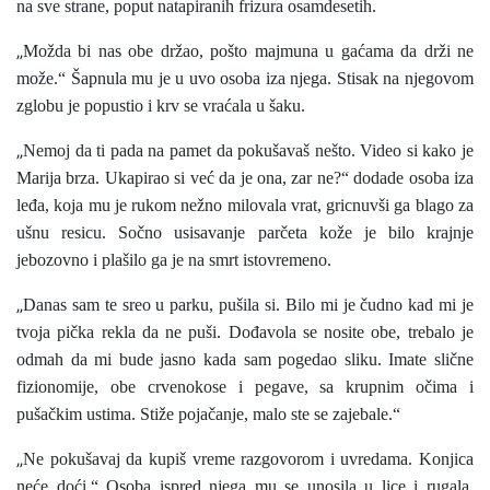
na sve strane, poput natapiranih frizura osamdesetih.
„
Možda bi nas obe držao, pošto majmuna u gaćama da drži ne
može.“ Šapnula mu je u uvo osoba iza njega. Stisak na njegovom
zglobu je popustio i krv se vraćala u šaku.
„
Nemoj da ti pada na pamet da pokušavaš nešto. Video si kako je
Marija brza. Ukapirao si već da je ona, zar ne?“ dodade osoba iza
leđa, koja mu je rukom nežno milovala vrat, gricnuvši ga blago za
ušnu resicu. Sočno usisavanje parčeta kože je bilo krajnje
jebozovno i plašilo ga je na smrt istovremeno.
„
Danas sam te sreo u parku, pušila si. Bilo mi je čudno kad mi je
tvoja pička rekla da ne puši. Dođavola se nosite obe, trebalo je
odmah da mi bude jasno kada sam pogedao sliku. Imate slične
fizionomije, obe crvenokose i pegave, sa krupnim očima i
pušačkim ustima. Stiže pojačanje, malo ste se zajebale.“
„
Ne pokušavaj da kupiš vreme razgovorom i uvredama. Konjica
neće doći.“ Osoba ispred njega mu se unosila u lice i rugala.