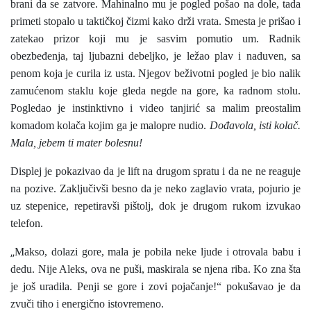
brani da se zatvore. Mahinalno mu je pogled pošao na dole, tada
primeti stopalo u taktičkoj čizmi kako drži vrata. Smesta je prišao i
zatekao prizor koji mu je sasvim pomutio um. Radnik
obezbeđenja, taj ljubazni debeljko, je ležao plav i naduven, sa
penom koja je curila iz usta. Njegov beživotni pogled je bio nalik
zamućenom staklu koje gleda negde na gore, ka radnom stolu.
Pogledao je instinktivno i video tanjirić sa malim preostalim
komadom kolača kojim ga je malopre nudio.
Dođavola, isti kolač.
Mala, jebem ti mater bolesnu!
Displej je pokazivao da je lift na drugom spratu i da ne ne reaguje
na pozive. Zaključivši besno da je neko zaglavio vrata, pojurio je
uz stepenice, repetiravši pištolj, dok je drugom rukom izvukao
telefon.
„
Makso, dolazi gore, mala je pobila neke ljude i otrovala babu i
dedu. Nije Aleks, ova ne puši, maskirala se njena riba. Ko zna šta
je još uradila. Penji se gore i zovi pojačanje!“ pokušavao je da
zvuči tiho i energično istovremeno.