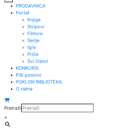
PRODAVNICA
Portal
Knjige
Stripovi
Filmovi
Serije
Igre
Priče
Svi članci
KONKURSI
Piši ponovo
POKLON BIBLIOTEKA
O nama
Pretraži
×