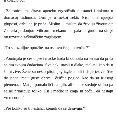
iskolačio oči.
„
Bolesnica ima čitavu apoteku egzotičnih supstanci i tinktura u
domaćoj radinosti. Ona je u nekoj sekti. Nisu one njuejdž
gluposti, ozbiljna je priča. Mislim… mislim da žrtvuju životinje.“
Zatresla je donjom vilicom i mekano mu pala na grudi, na šta je
on uzvratio zaštitničkim zagrljajem.
„
To su ozbiljne optužbe, na osnovu čega to tvrdite?“
„
Pominjala je često pse i mačke kada bi odlazila na terasu da priča
sa tim svojim čudacima. Sve neki urasli u dlake, maljavi kao da u
šumi žive. Žene su nešto pitomijeg izgleda, ali i dalje jezive. Sve
do jedne imaju guste obrve i čeličan pogled, kao da su iz istog
plemena. I Marija pomalo liči na njih, ali ona se sređuje stalno pa
se ne primećuje toliko. Psi i mačke iz kraja su počeli da nestaju
vremenom.“
„
Pre koliko su ti nestanci krenuli da se dešavaju?“