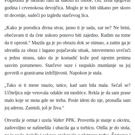
Pogledom je fiksirao ram sa slikom tri osobe. On, žena njegovih
godina i crvenokosa devojčica. Moglo je to biti slikano pre skoro
tri decenije, sudeći po izgledu starčevog lica.
„
Kako je porodica divna stvar, jasno ti je sada, zar ne? Ne brini,
obećavam ti da ćete uskoro ponovo biti zajedno. Radim na tome
da ti oprosti.“ Mazila ga je po obrazu dok se otimao, a zatim ga je
uhvatila za obraz i lagano pojačavala stisak, istovremeno uvrćući
u jednu stranu, tako da je komadić kože pod njenim prstima
sasvim porumeneo. Starčeve suze i raspuklo mumlanje su joj
govorili o granicama izdržljivosti. Napokon je stala.
„
Tako si ti mene mazio, tatice, kad sam bila mala. Sećaš se?
Učiteljica nije verovala odakle mi modrice. Rekla je da sam prase
malo koje se mota gde ne treba. Posle idem do nje, pronašla sam
joj adresu. Zamisli, još je živa.“
Otvorila je ormar i uzela
Valter
PPK. Proverila je stanje u okviru,
zadovoljno se našmešila i ubacila ga u torbicu. Otišla je do stola,