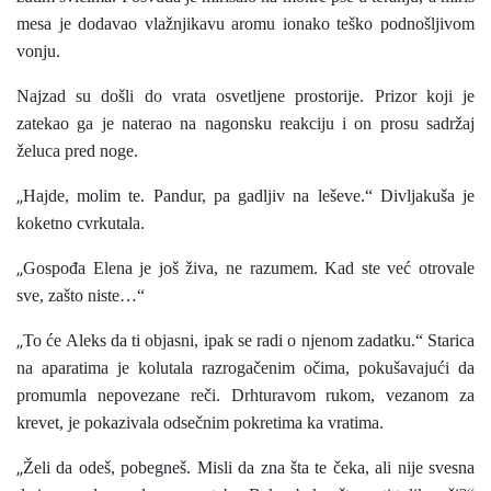
mesa je dodavao vlažnjikavu aromu ionako teško podnošljivom
vonju.
Najzad su došli do vrata osvetljene prostorije. Prizor koji je
zatekao ga je naterao na nagonsku reakciju i on prosu sadržaj
želuca pred noge.
„
Hajde, molim te. Pandur, pa gadljiv na leševe.“ Divljakuša je
koketno cvrkutala.
„
Gospođa Elena je još živa, ne razumem. Kad ste već otrovale
sve, zašto niste…“
„
To će Aleks da ti objasni, ipak se radi o njenom zadatku.“ Starica
na aparatima je kolutala razrogačenim očima, pokušavajući da
promumla nepovezane reči. Drhturavom rukom, vezanom za
krevet, je pokazivala odsečnim pokretima ka vratima.
„
Želi da odeš, pobegneš. Misli da zna šta te čeka, ali nije svesna