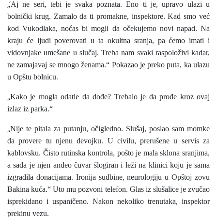
„’
Aj ne seri, tebi je svaka poznata. Eno ti je, upravo ulazi u
bolnički krug. Zamalo da ti promakne, inspektore. Kad smo već
kod Vukodlaka, noćas bi mogli da očekujemo novi napad. Na
kraju će ljudi poverovati u ta okultna sranja, pa ćemo imati i
vidovnjake umešane u slučaj. Treba nam svaki raspoloživi kadar,
ne zamajavaj se mnogo ženama.“ Pokazao je preko puta, ka ulazu
u Opštu bolnicu.
„
Kako je mogla odatle da dođe? Trebalo je da prođe kroz ovaj
izlaz iz parka.“
„
Nije te pitala za putanju, očigledno. Slušaj, poslao sam momke
da provere tu njenu devojku. U civilu, prerušene u servis za
kablovsku. Čisto rutinska kontrola, pošto je mala sklona sranjima,
a sada je njen anđeo čuvar šlogiran i leži na klinici koju je sama
izgradila donacijama. Ironija sudbine, neurologiju u Opštoj zovu
Bakina kuća.“ Uto mu pozvoni telefon. Glas iz slušalice je zvučao
isprekidano i uspaničeno. Nakon nekoliko trenutaka, inspektor
prekinu vezu.