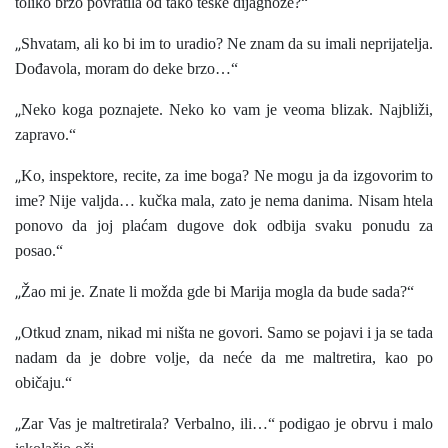
toliko brzo povratila od tako teške dijagnoze?“
„
Shvatam, ali ko bi im to uradio? Ne znam da su imali neprijatelja.
Dođavola, moram do deke brzo…“
„
Neko koga poznajete. Neko ko vam je veoma blizak. Najbliži,
zapravo.“
„
Ko, inspektore, recite, za ime boga? Ne mogu ja da izgovorim to
ime? Nije valjda… kučka mala, zato je nema danima. Nisam htela
ponovo da joj plaćam dugove dok odbija svaku ponudu za
posao.“
„
Žao mi je. Znate li možda gde bi Marija mogla da bude sada?“
„
Otkud znam, nikad mi ništa ne govori. Samo se pojavi i ja se tada
nadam da je dobre volje, da neće da me maltretira, kao po
običaju.“
„
Zar Vas je maltretirala? Verbalno, ili…“ podigao je obrvu i malo