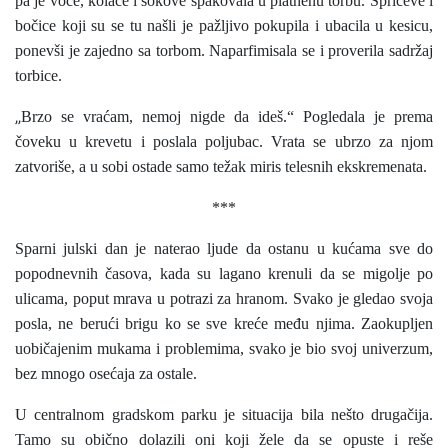
pa je voće, kolače i sokove spakovala u platnenu torbu. Špriceve i
bočice koji su se tu našli je pažljivo pokupila i ubacila u kesicu,
ponevši je zajedno sa torbom. Naparfimisala se i proverila sadržaj
torbice.
„
Brzo se vraćam, nemoj nigde da ideš.“ Pogledala je prema
čoveku u krevetu i poslala poljubac. Vrata se ubrzo za njom
zatvoriše, a u sobi ostade samo težak miris telesnih ekskremenata.
***
Sparni julski dan je naterao ljude da ostanu u kućama sve do
popodnevnih časova, kada su lagano krenuli da se migolje po
ulicama, poput mrava u potrazi za hranom. Svako je gledao svoja
posla, ne berući brigu ko se sve kreće među njima. Zaokupljen
uobičajenim mukama i problemima, svako je bio svoj univerzum,
bez mnogo osećaja za ostale.
U centralnom gradskom parku je situacija bila nešto drugačija.
Tamo su obično dolazili oni koji žele da se opuste i reše