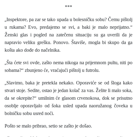
***
„
Inspektore, pa zar se tako upada u bolesničku sobu? Čemu pištolj
u rukama? Evo, predajemo se svi, a baki je malo neprijatno.“
Ženski glas i pogled na zatečenu situaciju su ga uverili da je
napravio veliku grešku. Ponovo. Štaviše, mogla bi skupo da ga
košta ako dođe do načelnika.
„
Šta ćete svi ovde, zašto nema nikoga na prijemnom pultu, niti po
sobama?“ zbunjeno će, vraćajući pištolj u futrolu.
„
Slavimo, baka je pretekla nekako. Oporaviće se od šloga kako
stvari stoje. Sedite, ostao je jedan kolač za vas. Želite li malo soka,
da se okrepite?“ umilnim će glasom crvenokosa, dok se prisutno
osoblje oporavljalo od šoka usled upada naoružanog čoveka u
bolničku sobu usred noći.
Pošto se malo pribrao, setio se zašto je došao.