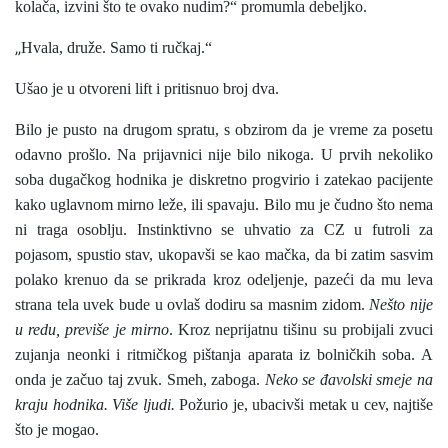
kolača, izvini što te ovako nudim?“ promumla debeljko.
„
Hvala, druže. Samo ti ručkaj.“
Ušao je u otvoreni lift i pritisnuo broj dva.
Bilo je pusto na drugom spratu, s obzirom da je vreme za posetu
odavno prošlo. Na prijavnici nije bilo nikoga. U prvih nekoliko
soba dugačkog hodnika je diskretno progvirio i zatekao pacijente
kako uglavnom mirno leže, ili spavaju. Bilo mu je čudno što nema
ni traga osoblju. Instinktivno se uhvatio za CZ u futroli za
pojasom, spustio stav, ukopavši se kao mačka, da bi zatim sasvim
polako krenuo da se prikrada kroz odeljenje, pazeći da mu leva
strana tela uvek bude u ovlaš dodiru sa masnim zidom.
Nešto nije
u redu, previše je mirno
. Kroz neprijatnu tišinu su probijali zvuci
zujanja neonki i ritmičkog pištanja aparata iz bolničkih soba. A
onda je začuo taj zvuk. Smeh, zaboga.
Neko se đavolski smeje na
kraju hodnika. Više ljudi.
Požurio je, ubacivši metak u cev, najtiše
što je mogao.