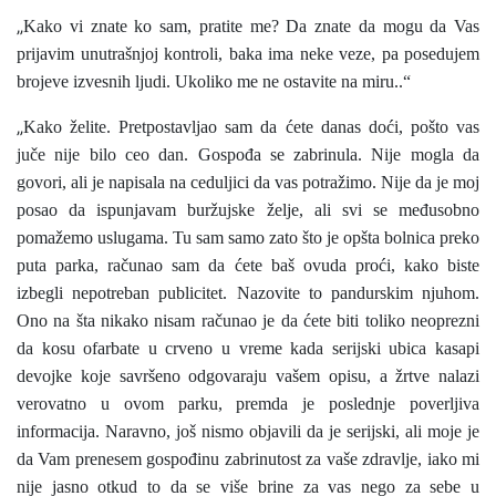
„
Kako vi znate ko sam, pratite me? Da znate da mogu da Vas
prijavim unutrašnjoj kontroli, baka ima neke veze, pa posedujem
brojeve izvesnih ljudi. Ukoliko me ne ostavite na miru..“
„
Kako želite. Pretpostavljao sam da ćete danas doći, pošto vas
juče nije bilo ceo dan. Gospođa se zabrinula. Nije mogla da
govori, ali je napisala na ceduljici da vas potražimo. Nije da je moj
posao da ispunjavam buržujske želje, ali svi se međusobno
pomažemo uslugama. Tu sam samo zato što je opšta bolnica preko
puta parka, računao sam da ćete baš ovuda proći, kako biste
izbegli nepotreban publicitet. Nazovite to pandurskim njuhom.
Ono na šta nikako nisam računao je da ćete biti toliko neoprezni
da kosu ofarbate u crveno u vreme kada serijski ubica kasapi
devojke koje savršeno odgovaraju vašem opisu, a žrtve nalazi
verovatno u ovom parku, premda je poslednje poverljiva
informacija. Naravno, još nismo objavili da je serijski, ali moje je
da Vam prenesem gospođinu zabrinutost za vaše zdravlje, iako mi
nije jasno otkud to da se više brine za vas nego za sebe u