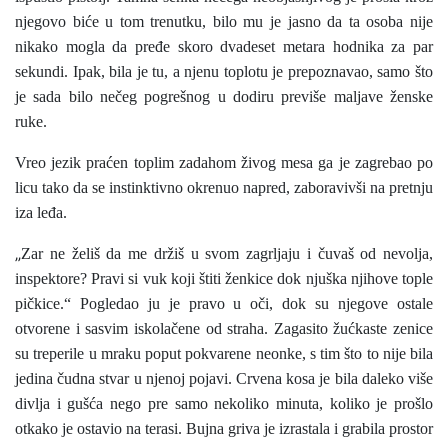
njegovo biće u tom trenutku, bilo mu je jasno da ta osoba nije
nikako mogla da pređe skoro dvadeset metara hodnika za par
sekundi. Ipak, bila je tu, a njenu toplotu je prepoznavao, samo što
je sada bilo nečeg pogrešnog u dodiru previše maljave ženske
ruke.
Vreo jezik praćen toplim zadahom živog mesa ga je zagrebao po
licu tako da se instinktivno okrenuo napred, zaboravivši na pretnju
iza leđa.
„
Zar ne želiš da me držiš u svom zagrljaju i čuvaš od nevolja,
inspektore? Pravi si vuk koji štiti ženkice dok njuška njihove tople
pičkice.“ Pogledao ju je pravo u oči, dok su njegove ostale
otvorene i sasvim iskolačene od straha. Zagasito žućkaste zenice
su treperile u mraku poput pokvarene neonke, s tim što to nije bila
jedina čudna stvar u njenoj pojavi. Crvena kosa je bila daleko više
divlja i gušća nego pre samo nekoliko minuta, koliko je prošlo
otkako je ostavio na terasi. Bujna griva je izrastala i grabila prostor