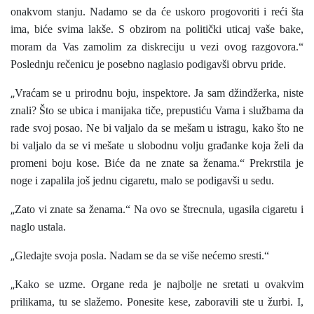
onakvom stanju. Nadamo se da će uskoro progovoriti i reći šta
ima, biće svima lakše. S obzirom na politički uticaj vaše bake,
moram da Vas zamolim za diskreciju u vezi ovog razgovora.“
Poslednju rečenicu je posebno naglasio podigavši obrvu pride.
„
Vraćam se u prirodnu boju, inspektore. Ja sam džindžerka, niste
znali? Što se ubica i manijaka tiče, prepustiću Vama i službama da
rade svoj posao. Ne bi valjalo da se mešam u istragu, kako što ne
bi valjalo da se vi mešate u slobodnu volju građanke koja želi da
promeni boju kose. Biće da ne znate sa ženama.“ Prekrstila je
noge i zapalila još jednu cigaretu, malo se podigavši u sedu.
„
Zato vi znate sa ženama.“ Na ovo se štrecnula, ugasila cigaretu i
naglo ustala.
„
Gledajte svoja posla. Nadam se da se više nećemo sresti.“
„
Kako se uzme. Organe reda je najbolje ne sretati u ovakvim
prilikama, tu se slažemo. Ponesite kese, zaboravili ste u žurbi. I,