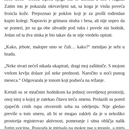
Zatim mu je pokazala okrvavljeni sat, sa koga je visila poveća
froncla kože. Prepoznao je poklon koji je za prošli rođendan
kupio kolegi. Napravio je grimasu straha i besa, ali nije uspeo da
se pomeri, jer su ga obe uhvatile pod ruku i povele niz hodnik.
Jedan od ta dva stiska je bio takav da se nije vredelo opirati.
„
Kako, jebote, malopre smo se čuli… kako?“ mrmljao je sebi u
bradu.
„
Neke stvari nećeš nikada ukapirati, dragi moj zaštitniče. S mojom
vrelom krvlju dolaze još neke prednosti. Naročito u noći punog
meseca.“ Odgovarala je tonom koji podseća na režanje.
Kretali su se mračnim hodnikom ka jedinoj osvetljenoj prostoriji,
onoj istoj u kojoj je zatekao čitavu treću smenu. Prolazili su pored
zjapećih crnih rupa otvorenih soba na odeljenju. Nije gledao
previše u tom smeru, ali bi se mogao zakleti da je u nekoliko
prostorija registrovao aktivnost, pomeranje i sitna obličja nalik
žutim svicima. Posvuda je mirisalo na mokre pse u teranju, a miris