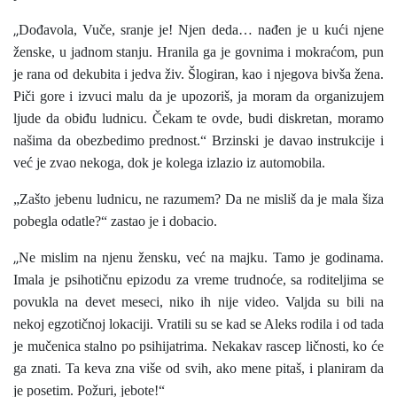
„
Dođavola, Vuče, sranje je! Njen deda… nađen je u kući njene
ženske, u jadnom stanju. Hranila ga je govnima i mokraćom, pun
je rana od dekubita i jedva živ. Šlogiran, kao i njegova bivša žena.
Piči gore i izvuci malu da je upozoriš, ja moram da organizujem
ljude da obiđu ludnicu. Čekam te ovde, budi diskretan, moramo
našima da obezbedimo prednost.“ Brzinski je davao instrukcije i
već je zvao nekoga, dok je kolega izlazio iz automobila.
„Zašto jebenu ludnicu, ne razumem? Da ne misliš da je mala šiza
pobegla odatle?“ zastao je i dobacio.
„
Ne mislim na njenu žensku, već na majku. Tamo je godinama.
Imala je psihotičnu epizodu za vreme trudnoće, sa roditeljima se
povukla na devet meseci, niko ih nije video. Valjda su bili na
nekoj egzotičnoj lokaciji. Vratili su se kad se Aleks rodila i od tada
je mučenica stalno po psihijatrima. Nekakav rascep ličnosti, ko će
ga znati. Ta keva zna više od svih, ako mene pitaš, i planiram da
je posetim. Požuri, jebote!“