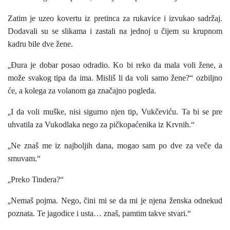
Zatim je uzeo kovertu iz pretinca za rukavice i izvukao sadržaj.
Dodavali su se slikama i zastali na jednoj u čijem su krupnom
kadru bile dve žene.
„
Đura je dobar posao odradio. Ko bi reko da mala voli žene, a
može svakog tipa da ima. Misliš li da voli samo žene?“ ozbiljno
će, a kolega za volanom ga značajno pogleda.
„
I da voli muške, nisi sigurno njen tip, Vukčeviću. Ta bi se pre
uhvatila za Vukodlaka nego za pičkopaćenika iz Krvnih.“
„
Ne znaš me iz najboljih dana, mogao sam po dve za veče da
smuvam.“
„
Preko Tindera?“
„
Nemaš pojma. Nego, čini mi se da mi je njena ženska odnekud
poznata. Te jagodice i usta… znaš, pamtim takve stvari.“