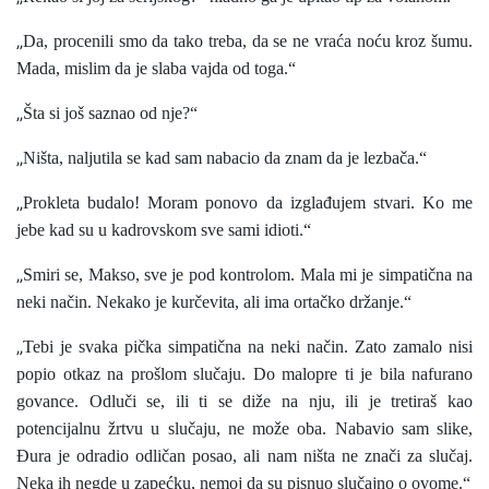
„
Da, procenili smo da tako treba, da se ne vraća noću kroz šumu.
Mada, mislim da je slaba vajda od toga.“
„
Šta si još saznao od nje?“
„
Ništa, naljutila se kad sam nabacio da znam da je lezbača.“
„
Prokleta budalo! Moram ponovo da izglađujem stvari. Ko me
jebe kad su u kadrovskom sve sami idioti.“
„
Smiri se, Makso, sve je pod kontrolom. Mala mi je simpatična na
neki način. Nekako je kurčevita, ali ima ortačko držanje.“
„
Tebi je svaka pička simpatična na neki način. Zato zamalo nisi
popio otkaz na prošlom slučaju. Do malopre ti je bila nafurano
govance. Odluči se, ili ti se diže na nju, ili je tretiraš kao
potencijalnu žrtvu u slučaju, ne može oba. Nabavio sam slike,
Đura je odradio odličan posao, ali nam ništa ne znači za slučaj.
Neka ih negde u zapećku, nemoj da su pisnuo slučajno o ovome.“