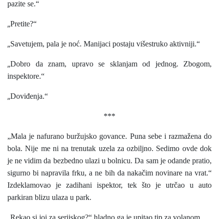
pazite se.“
„
Pretite?“
„
Savetujem, pala je noć. Manijaci postaju višestruko aktivniji.“
„
Dobro da znam, upravo se sklanjam od jednog. Zbogom,
inspektore.“
„
Doviđenja.“
***
„Mala je nafurano buržujsko govance. Puna sebe i razmažena do
bola. Nije me ni na trenutak uzela za ozbiljno. Sedimo ovde dok
je ne vidim da bezbedno ulazi u bolnicu. Da sam je odande pratio,
sigurno bi napravila frku, a ne bih da nakačim novinare na vrat.“
Izdeklamovao je zadihani ispektor, tek što je utrčao u auto
parkiran blizu ulaza u park.
„
Rekao si joj za serijskog?“ hladno ga je upitao tip za volanom.