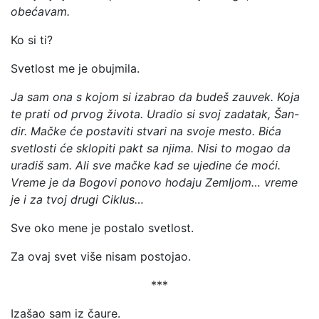
obećavam.
Ko si ti?
Svetlost me je obujmila.
Ja sam ona s kojom si izabrao da budeš zauvek. Koja
te prati od prvog života. Uradio si svoj zadatak, Šan-
dir. Mačke će postaviti stvari na svoje mesto. Bića
svetlosti će sklopiti pakt sa njima. Nisi to mogao da
uradiš sam. Ali sve mačke kad se ujedine će moći.
Vreme je da Bogovi ponovo hodaju Zemljom… vreme
je i za tvoj drugi Ciklus…
Sve oko mene je postalo svetlost.
Za ovaj svet više nisam postojao.
***
Izašao sam iz čaure.