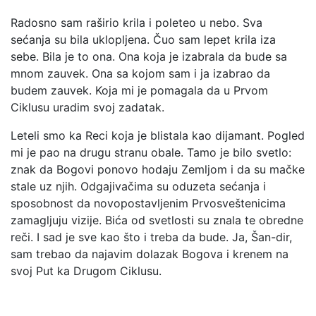
Radosno sam raširio krila i poleteo u nebo. Sva
sećanja su bila uklopljena. Čuo sam lepet krila iza
sebe. Bila je to ona. Ona koja je izabrala da bude sa
mnom zauvek. Ona sa kojom sam i ja izabrao da
budem zauvek. Koja mi je pomagala da u Prvom
Ciklusu uradim svoj zadatak.
Leteli smo ka Reci koja je blistala kao dijamant. Pogled
mi je pao na drugu stranu obale. Tamo je bilo svetlo:
znak da Bogovi ponovo hodaju Zemljom i da su mačke
stale uz njih. Odgajivačima su oduzeta sećanja i
sposobnost da novopostavljenim Prvosveštenicima
zamagljuju vizije. Bića od svetlosti su znala te obredne
reči. I sad je sve kao što i treba da bude. Ja, Šan-dir,
sam trebao da najavim dolazak Bogova i krenem na
svoj Put ka Drugom Ciklusu.