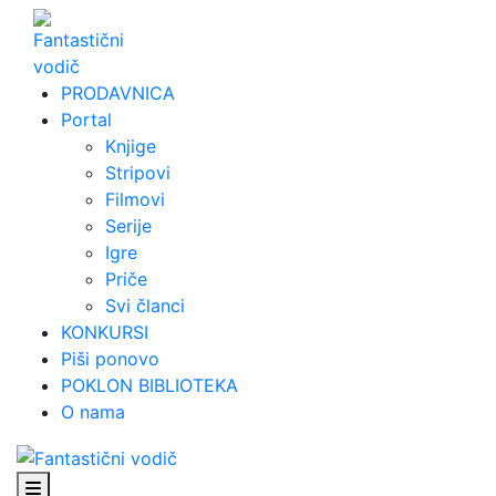
Skip
to
content
PRODAVNICA
Portal
Knjige
Stripovi
Filmovi
Serije
Igre
Priče
Svi članci
KONKURSI
Piši ponovo
POKLON BIBLIOTEKA
O nama