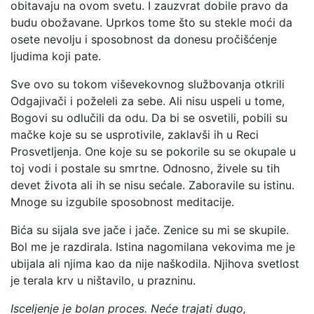
obitavaju na ovom svetu. I zauzvrat dobile pravo da
budu obožavane. Uprkos tome što su stekle moći da
osete nevolju i sposobnost da donesu pročišćenje
ljudima koji pate.
Sve ovo su tokom viševekovnog službovanja otkrili
Odgajivači i poželeli za sebe. Ali nisu uspeli u tome,
Bogovi su odlučili da odu. Da bi se osvetili, pobili su
mačke koje su se usprotivile, zaklavši ih u Reci
Prosvetljenja. One koje su se pokorile su se okupale u
toj vodi i postale su smrtne. Odnosno, živele su tih
devet života ali ih se nisu sećale. Zaboravile su istinu.
Mnoge su izgubile sposobnost meditacije.
Bića su sijala sve jače i jače. Zenice su mi se skupile.
Bol me je razdirala. Istina nagomilana vekovima me je
ubijala ali njima kao da nije naškodila. Njihova svetlost
je terala krv u ništavilo, u prazninu.
Isceljenje je bolan proces. Neće trajati dugo,