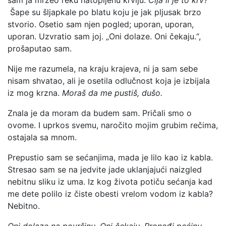
sam ja mrzeo reku natopljenu krvlju.
Čija li je to krv?
Šape su šljapkale po blatu koju je jak pljusak brzo
stvorio. Osetio sam njen pogled; uporan, uporan,
uporan. Uzvratio sam joj. „Oni dolaze. Oni čekaju.“,
prošaputao sam.
Nije me razumela, na kraju krajeva, ni ja sam sebe
nisam shvatao, ali je osetila odlučnost koja je izbijala
iz mog krzna.
Moraš da me pustiš, dušo.
Znala je da moram da budem sam. Pričali smo o
ovome. I uprkos svemu, naročito mojim grubim rečima,
ostajala sa mnom.
Prepustio sam se sećanjima, mada je lilo kao iz kabla.
Stresao sam se na jedvite jade uklanjajući naizgled
nebitnu sliku iz uma. Iz kog života potiču sećanja kad
me dete polilo iz čiste obesti vrelom vodom iz kabla?
Nebitno.