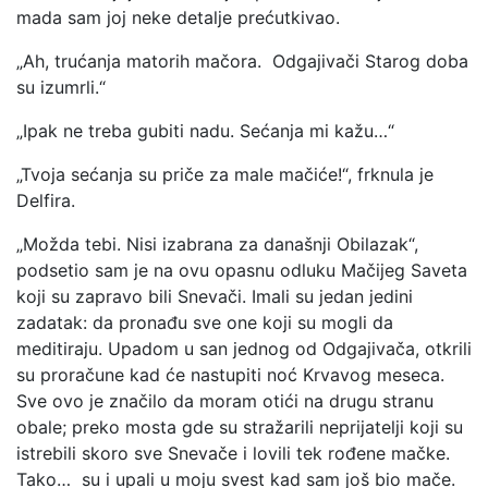
mada sam joj neke detalje prećutkivao.
„Ah, trućanja matorih mačora. Odgajivači Starog doba
su izumrli.“
„Ipak ne treba gubiti nadu. Sećanja mi kažu…“
„Tvoja sećanja su priče za male mačiće!“, frknula je
Delfira.
„Možda tebi. Nisi izabrana za današnji Obilazak“,
podsetio sam je na ovu opasnu odluku Mačijeg Saveta
koji su zapravo bili Snevači. Imali su jedan jedini
zadatak: da pronađu sve one koji su mogli da
meditiraju. Upadom u san jednog od Odgajivača, otkrili
su proračune kad će nastupiti noć Krvavog meseca.
Sve ovo je značilo da moram otići na drugu stranu
obale; preko mosta gde su stražarili neprijatelji koji su
istrebili skoro sve Snevače i lovili tek rođene mačke.
Tako… su i upali u moju svest kad sam još bio mače.