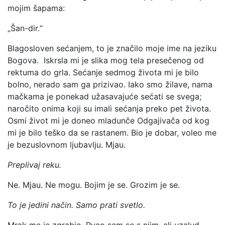
mojim šapama:
„Šan-dir.“
Blagosloven sećanjem, to je značilo moje ime na jeziku
Bogova. Iskrsla mi je slika mog tela presečenog od
rektuma do grla. Sećanje sedmog života mi je bilo
bolno, nerado sam ga prizivao. Iako smo žilave, nama
mačkama je ponekad užasavajuće sećati se svega;
naročito onima koji su imali sećanja preko pet života.
Osmi život mi je doneo mladunče Odgajivača od kog
mi je bilo teško da se rastanem. Bio je dobar, voleo me
je bezuslovnom ljubavlju. Mjau.
Preplivaj reku.
Ne. Mjau. Ne mogu. Bojim je se. Grozim je se.
To je jedini način. Samo prati svetlo.