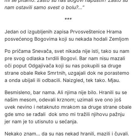
mi se pitamo: zašto su nas Bogovi napustili? Zašto su
nam ostavili samo svest o bolu?…“
***
Jedan od izgubljenih zapisa Prvosveštenice Hrama
posvećenog Bogovima koji su nekada hodali Zemljom
Po pričama Snevača, svet nikada nije isti, tako su nam
pre svog odlaska tvrdili Bogovi. Bar nam nisu mazali
oči poput Odgajivača koji su nas pokupili sa druge
strane obale Reke Smrtnih, uzgajali dok ne porastemo
a onda ubijali ili odbacili. Naizgled, tek tako. Mjau.
Besmisleno, bar nama. Ali njima nije bilo. Hranili su se
našim mesom, odevali krznom; uzimali sve ono još
uvek nevino i netaknuto mrakom sa druge strane obale
gde smo se rađali dok smo mi tražili njihovu pažnju
jer nam je to utisnuto u sećanja.
Nekako znam… da su nas nekad hranili, mazili i čuvali.