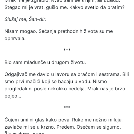
Mrak me je zgrabio. Rvao sam se s njim, ali uzalud.
Stegao mi je vrat, gušio me. Kakvo svetlo da pratim?
Slušaj me, Šan-dir.
Nisam mogao. Sećanja prethodnih života su me
ophrvala.
***
Bio sam mladunče u drugom životu.
Odgajivač me davio u lavoru sa braćom i sestrama. Bili
smo prvi mačići koji se bacaju u vodu. Nismo
progledali ni posle nekoliko nedelja. Mrak nas je brzo
pojeo…
***
Čujem umilni glas kako peva. Ruke me nežno miluju,
zavlače mi se u krzno. Predem. Osećam se sigurno.