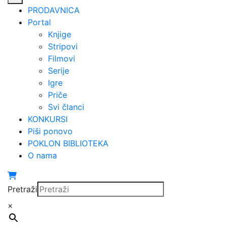
PRODAVNICA
Portal
Knjige
Stripovi
Filmovi
Serije
Igre
Priče
Svi članci
KONKURSI
Piši ponovo
POKLON BIBLIOTEKA
O nama
Pretraži
×