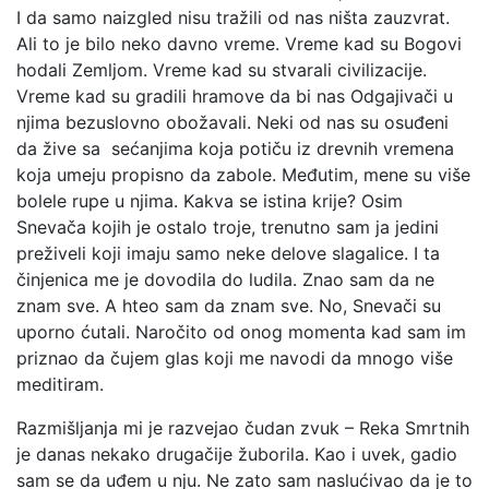
I da samo naizgled nisu tražili od nas ništa zauzvrat.
Ali to je bilo neko davno vreme. Vreme kad su Bogovi
hodali Zemljom. Vreme kad su stvarali civilizacije.
Vreme kad su gradili hramove da bi nas Odgajivači u
njima bezuslovno obožavali. Neki od nas su osuđeni
da žive sa sećanjima koja potiču iz drevnih vremena
koja umeju propisno da zabole. Međutim, mene su više
bolele rupe u njima. Kakva se istina krije? Osim
Snevača kojih je ostalo troje, trenutno sam ja jedini
preživeli koji imaju samo neke delove slagalice. I ta
činjenica me je dovodila do ludila. Znao sam da ne
znam sve. A hteo sam da znam sve. No, Snevači su
uporno ćutali. Naročito od onog momenta kad sam im
priznao da čujem glas koji me navodi da mnogo više
meditiram.
Razmišljanja mi je razvejao čudan zvuk – Reka Smrtnih
je danas nekako drugačije žuborila. Kao i uvek, gadio
sam se da uđem u nju. Ne zato sam naslućivao da je to