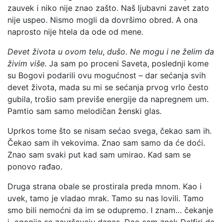
zauvek i niko nije znao zašto. Naš ljubavni zavet zato
nije uspeo. Nismo mogli da dovršimo obred. A ona
naprosto nije htela da ode od mene.
Devet
života
u
ovom
telu
,
dušo
.
Ne
mogu i
ne želim da
živim
više
. Ja sam po proceni Saveta, poslednji kome
su Bogovi podarili ovu mogućnost – dar sećanja svih
devet života, mada su mi se sećanja prvog vrlo često
gubila, trošio sam previše energije da napregnem um.
Pamtio sam samo melodičan ženski glas.
Uprkos tome što se nisam sećao svega, čekao sam ih.
Čekao sam ih vekovima. Znao sam samo da će doći.
Znao sam svaki put kad sam umirao. Kad sam se
ponovo rađao.
Druga strana obale se prostirala preda mnom. Kao i
uvek, tamo je vladao mrak. Tamo su nas lovili. Tamo
smo bili nemoćni da im se odupremo. I znam… čekanje