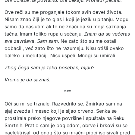
Oni dolaze na površinu. Oni čekaju. Pronađi pećinu.
Ove reči su me proganjale tokom svih devet života.
Nisam znao čiji je to glas i koji je jezik u pitanju. Mogu
samo da naslutim ali to ne znači da su moja saznanja
tačna. Imam toliko rupa u sećanju.
Znam
da
se
večeras
sve
završava
.
Sam
sam
. Ne zato što su me ostali
odbacili, već zato što ne razumeju. Nisu otišli ovako
daleko u meditaciji. Nisu uspeli. Mnogi su umirali.
Zbog čega sam ja tako poseban, mjau?
Vreme je da saznaš.
***
Oči su mi se trznule. Razvedrilo se. Žmirkao sam na
sjaj zvezda i mesec koji je sijao crveno. Senka se
prostirala preko njegove površine i spuštala na Reku
Smrtnih. Pratio sam je pogledom, obrve i brkovi su se
naelektrisali od onog što su mračni pipci ispisivali pred