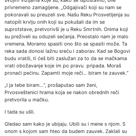
svojim vizijama koje su, kako se ispostavilo, bile
privremeno zamagljene. „Odgajivači koji su nam se
pokoravali su preuzeli sve. Našu Reku Prosvetljenja su
natopili krvlju onih koji su pokušali da im se
suprotstave, pretvorivši je u Reku Smrtnih. Onima koji
su preživeli su oduzeli sećanja. Preostalo nam je malo
vremena. Moramo spasiti ono što se spasiti može. Ta
reka sada donosi lažnu sreću i zaborav. Kad se Bogovi
budu vratili, ti ćeš biti zaslužan za to da se mačkama
vrati obožavanje koje im po pravu pripada. Moraš
pronaći pećinu. Zapamti moje reči… biram te zauvek.“
„I ja tebe biram…“, prošaputao sam ženi,
Prvosveštenici hrama koja se nakon obrednih reči
pretvorila u mačku.
I tada su ušli.
Gledao sam kako je ubijaju. Ubili su i mene s njom. S
onom s kojom sam hteo da budem zauvek. Zaklali su