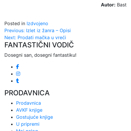
Autor:
Bast
Posted in
Izdvojeno
Kretanje
Previous:
Izlet iz žanra – Opisi
Next:
Prodati mačka u vreći
članka
FANTASTIČNI VODIČ
Dosegni san, dosegni fantastiku!
PRODAVNICA
Prodavnica
AVKF knjige
Gostujuće knjige
U pripremi