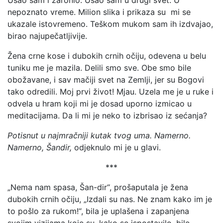
Ušao sam i zaronio. Ušao sam u drugi svet. U
nepoznato vreme. Milion slika i prikaza su mi se
ukazale istovremeno. Teškom mukom sam ih izdvajao,
birao najupečatljivije.
Žena crne kose i dubokih crnih očiju, odevena u belu
tuniku me je mazila. Delili smo sve. Obe smo bile
obožavane, i sav mačiji svet na Zemlji, jer su Bogovi
tako odredili. Moj prvi život! Mjau. Uzela me je u ruke i
odvela u hram koji mi je dosad uporno izmicao u
meditacijama. Da li mi je neko to izbrisao iz sećanja?
Potisnut u najmračniji kutak tvog uma. Namerno.
Namerno, Šandir,
odjeknulo mi je u glavi.
***
„Nema nam spasa, Šan-dir“, prošaputala je žena
dubokih crnih očiju, „Izdali su nas. Ne znam kako im je
to pošlo za rukom!“, bila je uplašena i zapanjena