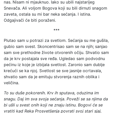
nas. Nisam ni mjauknuo. Iako su ubili najstarijeg
Snevača. Ali voljom Bogova koji su bili dirnuti snagom
zaveta, ostala su mi bar neka sećanja. I istina.
Odgajivači će biti poraženi.
***
Plutao sam u potrazi za svetlom. Sećanja su me gušila,
gubio sam svest. Skoncentrisao sam se na njih; sanjao
sam sve prethodne živote otvorenih očiju. Shvatio sam
da je krv postajala sve ređa. Ugledao sam podvodnu
pećinu iz koje je izbijala svetlost. Zaronio sam dublje
krećući se ka njoj. Svetlost se sve jasnije ocrtavala,
shvatio sam da je emituju stvorenja raznih oblika i
veličina.
To su duše pokorenih. Krv ih sputava, oduzima im
snagu. Daj im sva svoja sećanja. Poveži se sa njima da
bi ušli u svest onih koji ne znaju istinu. Bogovi će se
vratiti kad Reka Prosvetljenja povrati svoj stari sjaj.