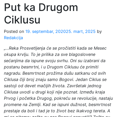
Put ka Drugom
Ciklusu
Posted on
19. septembar, 2020
25. mart, 2025
by
Redakcija
„…Reka Prosvetljenja će se pročistiti kada se Mesec
okupa krvlju. To je prilika za sve blagoslovene
sećanjima da ispune svoju svrhu. Oni su izabrani da
postanu besmrtni, i u Drugom Ciklusu će primiti
nagradu. Besmrtnost prožima dušu satkanu od svih
Ciklusa čiji broj znaju samo Bogovi. Jedan Ciklus se
sastoji od devet mačijih života. Završetak jednog
Ciklusa uvodi u drugi koji nije poznat. Između kraja
Prvog i početka Drugog, pokreću se revolucije, nastaju
promene na Zemlji. Kad se ispuni dužnost, besmrtnost
prestaje da boli i tad je to život bez ikakvog tereta. A