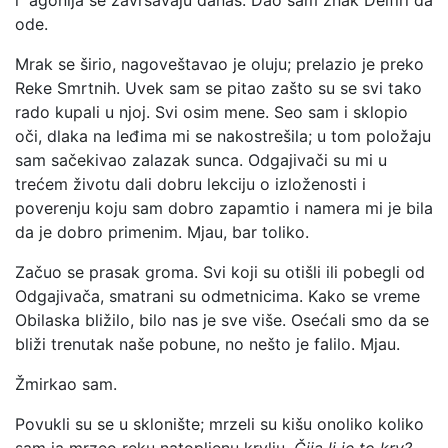
i agonija se završavaju danas. Dao sam znak Delfiri da
ode.
Mrak se širio, nagoveštavao je oluju; prelazio je preko
Reke Smrtnih. Uvek sam se pitao zašto su se svi tako
rado kupali u njoj. Svi osim mene. Seo sam i sklopio
oči, dlaka na leđima mi se nakostrešila; u tom položaju
sam sačekivao zalazak sunca. Odgajivači su mi u
trećem životu dali dobru lekciju o izloženosti i
poverenju koju sam dobro zapamtio i namera mi je bila
da je dobro primenim. Mjau, bar toliko.
Začuo se prasak groma. Svi koji su otišli ili pobegli od
Odgajivača, smatrani su odmetnicima. Kako se vreme
Obilaska bližilo, bilo nas je sve više. Osećali smo da se
bliži trenutak naše pobune, no nešto je falilo. Mjau.
Žmirkao sam.
Povukli su se u sklonište; mrzeli su kišu onoliko koliko