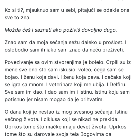
Ko si ti?, mjauknuo sam u sebi, pitajući se odakle ona
sve to zna.
Možda ćeš i saznati ako poživiš dovoljno dugo.
Znao sam da moja sećanja sežu daleko u prošlost. I
oslobodio sam ih iako sam znao da neću preživeti.
Povezivanje sa ovim stvorenjima je bolelo. Crpili su iz
mene sve ono što sam iskusio, voleo, čega sam se
bojao. I ženu koja davi. I ženu koja peva. I dečaka koji
se igra sa mnom. I veterinara koji me ubija. I Delfiru.
Sve sam im dao. I dao sam im i istinu. Istinu koju sam
potisnuo jer nisam mogao da je prihvatim.
O danu koji je nestao iz mog svesnog sećanja. Istinu
večnog života. I ciklusa koji se nikad ne prekida.
Uprkos tome što mačke imaju devet života. Uprkos
tome što su darovale svoja tela Bogovima da