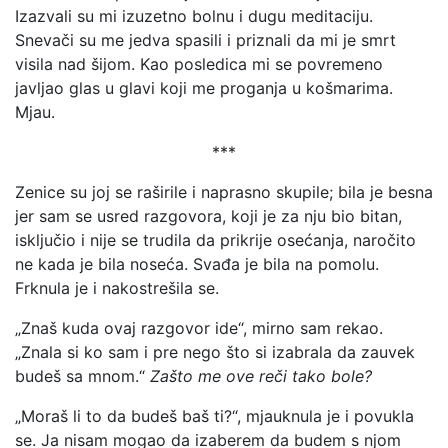
Izazvali su mi izuzetno bolnu i dugu meditaciju.
Snevači su me jedva spasili i priznali da mi je smrt
visila nad šijom. Kao posledica mi se povremeno
javljao glas u glavi koji me proganja u košmarima.
Mjau.
***
Zenice su joj se raširile i naprasno skupile; bila je besna
jer sam se usred razgovora, koji je za nju bio bitan,
isključio i nije se trudila da prikrije osećanja, naročito
ne kada je bila noseća. Svađa je bila na pomolu.
Frknula je i nakostrešila se.
„Znaš kuda ovaj razgovor ide“, mirno sam rekao.
„Znala si ko sam i pre nego što si izabrala da zauvek
budeš sa mnom.“
Zašto me ove reči tako bole?
„Moraš li to da budeš baš ti?“, mjauknula je i povukla
se. Ja nisam mogao da izaberem da budem s njom