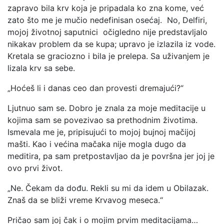
zapravo bila krv koja je pripadala ko zna kome, već
zato što me je mučio nedefinisan osećaj. No, Delfiri,
mojoj životnoj saputnici očigledno nije predstavljalo
nikakav problem da se kupa; upravo je izlazila iz vode.
Kretala se graciozno i bila je prelepa. Sa uživanjem je
lizala krv sa sebe.
„Hoćeš li i danas ceo dan provesti dremajući?“
Ljutnuo sam se. Dobro je znala za moje meditacije u
kojima sam se povezivao sa prethodnim životima.
Ismevala me je, pripisujući to mojoj bujnoj mačijoj
mašti. Kao i većina mačaka nije mogla dugo da
meditira, pa sam pretpostavljao da je površna jer joj je
ovo prvi život.
„Ne. Čekam da dođu. Rekli su mi da idem u Obilazak.
Znaš da se bliži vreme Krvavog meseca.“
Pričao sam joj čak i o mojim prvim meditacijama…