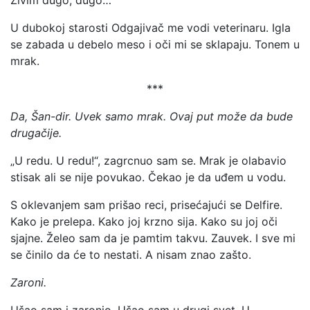
Živim dugo, dugo…
U dubokoj starosti Odgajivač me vodi veterinaru. Igla
se zabada u debelo meso i oči mi se sklapaju. Tonem u
mrak.
***
Da, Šan-dir. Uvek samo mrak. Ovaj put može da bude
drugačije.
„U redu. U redu!“, zagrcnuo sam se. Mrak je olabavio
stisak ali se nije povukao. Čekao je da uđem u vodu.
S oklevanjem sam prišao reci, prisećajući se Delfire.
Kako je prelepa. Kako joj krzno sija. Kako su joj oči
sjajne. Želeo sam da je pamtim takvu. Zauvek. I sve mi
se činilo da će to nestati. A nisam znao zašto.
Zaroni.