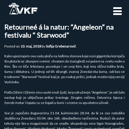
Skip
to
content
Retourneé á la natur: “Angeleon” na
festivalu “ Starwood”
Posted on
10. maj, 2018
by
Sofija Grebenarović
Kako upoznajem ovu našu ploču na leđima slonova koje nosi gigantska kornjača
što pluta kroz zbunjeni svemir, shvatam da (naizgled) svi putevi na svetu vode u
Rim. Što se tiče Srbistana, poseduje i on svoj Rim, koji ima slično toliko brda,
šuma i diktatora. U jednoj od tih džungli, zvanoj Zvezdarska šuma, održao se
trodnevni “Starwood“ festival koji je, po svakoj prilici, jednak modernijoj verziji
Vudstoka.
Pošto Džimi i Dženis nisu vaskrsnuli (još), larp udruženje “Angeleon“ je održalo
nastup koji je uključivao prikaz treninga. Drugim rečima, četvorica tipusa i
ženski metar i lopata su se šopali u šumi i u tome su apsolutno uživali.
Sve je započelo dogovorima 21.04, kulminiralo 28.04, da bi se nas nekoliko
stuštilo na Zvezdaru 30.04. oko 16h, obezbeđeno rančevima. Budući da autor
teksta nije bio u mogućnosti da se snađe, ekspediciju smo (Igor Novogradec,
Milan Popović, Vladimir Stojković, Marko Živanović i moja malenkost) započeli