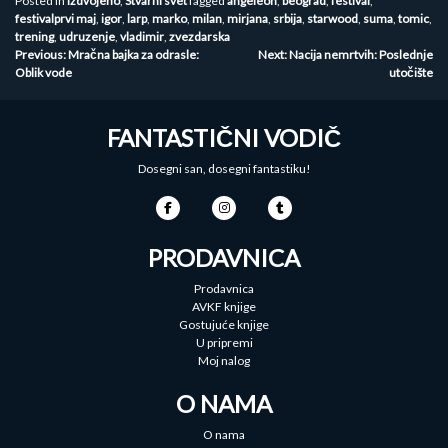
Posted in
Izdvojeno
,
Stvarni svet
Tagged
angeleon
,
beograd
,
festival
,
festivalprvi maj
,
igor
,
larp
,
marko
,
milan
,
mirjana
,
srbija
,
starwood
,
suma
,
tomic
,
trening
,
udruzenje
,
vladimir
,
zvezdarska
Kretanje
Previous:
Mračna bajka za odrasle:
Next:
Nacija nemrtvih: Poslednje
Oblik vode
utočište
članka
FANTASTIČNI VODIČ
Dosegni san, dosegni fantastiku!
PRODAVNICA
Prodavnica
AVKF knjige
Gostujuće knjige
U pripremi
Moj nalog
O NAMA
O nama