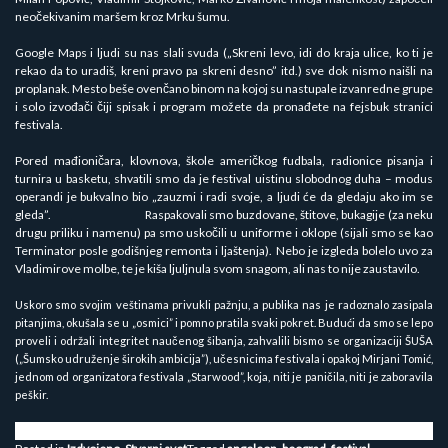
neočekivanim maršem kroz Mrku šumu.
Google Maps i ljudi su nas slali svuda („Skreni levo, idi do kraja ulice, ko ti je
rekao da to uradiš, kreni pravo pa skreni desno” itd.) sve dok nismo naišli na
proplanak. Mesto beše ovenčano binom na kojoj su nastupale izvanredne grupe
i solo izvođači čiji spisak i program možete da pronađete na fejsbuk stranici
festivala.
Pored mađioničara, klovnova, škole američkog fudbala, radionice pisanja i
turnira u basketu, shvatili smo da je festival uistinu slobodnog duha – modus
operandi je bukvalno bio „zauzmi i radi svoje, a ljudi će da gledaju ako im se
gleda”. Raspakovali smo buzdovane, štitove, bukagije (za neku
drugu priliku i namenu) pa smo uskočili u uniforme i oklope (sijali smo se kao
Terminator posle godišnjeg remonta i ljaštenja). Nebo je izgleda bolelo uvo za
Vladimirove molbe, te je kiša ljuljnula svom snagom, ali nas to nije zaustavilo.
Uskoro smo svojim veštinama privukli pažnju, a publika nas je radoznalo zasipala
pitanjima, okušala se u „osmici” i pomno pratila svaki pokret. Budući da smo se lepo
proveli i održali integritet naučenog šibanja, zahvalili bismo se organizaciji ŠUŠA
(„Šumsko udruženje širokih ambicija”), učesnicima festivala i opakoj Mirjani Tomić,
jednom od organizatora festivala „Starwood”, koja, niti je paničila, niti je zaboravila
peškir.