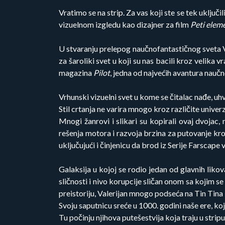
Vratimo se na strip. Za vas koji ste se tek uključil
vizuelnom izgledu kao dizajner za film
Peti elem
U stvaranju prelepog naučnofantastičnog sveta Va
za šaroliki svet u koji su nas bacili kroz velika 
magazina
Pilot
, jedna od najvećih avantura naučne
Vrhunski vizuelni svet u kome se čitalac nađe, uhv
Stil crtanja ne varira mnogo kroz različite univer
Mnogi žanrovi i slikari su kopirali ovaj dvojac,
rešenja motora i razvoja brzina za putovanje kr
uključujući i činjenicu da brod iz Serije Farscap
Galaksija u kojoj se rodio jedan od glavnih likova
sličnosti i nivo korupcije sličan onom sa kojim s
preistoriju, Valerijan mnogo podseća na Tin Tina 
Svoju saputnicu sreće u 1000. godini naše ere, ko
Tu počinju njihova putešestvija koja traju u strip