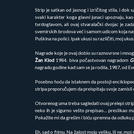
Strip je satkan od jasnog i izričitog stila, i dok
svaki karakter koga glavni junaci upoznaju, kao 
tvrdoglavom, ali ovaj stvaralački dvojac je za
svemirskih brodova već i samom udicom koja nas h
Puškina na polici. Ipak ukusi su različiti, moj uk
Nagrade koje je ovaj dobio su raznovrsne i mnog
Žan Klod
1984. biva počastvovan nagradom
G
nagradu godine kad sam se ja rodila, 1987, od 
Posebno hoću da istaknem da postoji enciklopedij
stripa preporučujem da preispitaju svoje zamisli o
Otvorenog uma treba sagledati ovaj prelepi strip.
neko ih je sigurno vešto prepisao… preslikao ma
Pokažite mi da grešim i biću spremna da odluku
Eh, sad o filmu. Na žalost moju veliku, ili ne, m