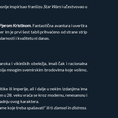
asnije inspirisao franšizu
Star Wars
i učestvovao u
Pjerom Kristinom
. Fantastična avantura i uvertira
er im je prvi šest tabli prihvaćeno od strane strip
arnosti i kvalitetu ni danas.
roka i vikinških obeležja, imali čak i racionalna
 kopija mnogim svemirskim brodovima koje volimo,
ike ili imperije, ali i dalje u nekim izdanjima ima
đen u 28. veku vraća se kroz modernu, renesansnu i
gradnju ovog karaktera.
me koje treba spašavati“ ili ti
damsel in distress
.