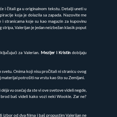
e i čitali ga u originalnom tekstu. Detalji uneti u
spiracije koja je dolazila sa zapada. Nazovite me
če i stranicama koje su kao magazin za kupovinu
stripa, Valerijan je jedan neizbežan klasik poput
ključujući za Valerian.
Mezijer i Kristin
dobijaju
svetu. Onima koji nisu pročitali ni stranicu ovog
 materijal potrošiti na vrstu kao što su Zemljani.
déjà vu osećaj da ste vi ove svetove videli negde,
i brod baš videli kako vozi neki Wookie. Zar ne?
di izbor od dva filma i baš propustim Valerijan ne