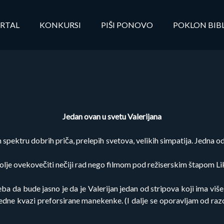
RTAL
KONKURSI
PIŠI PONOVO
POKLON BIB
Jedan ovan u svetu Valerijana
pektru dobrih priča, prelepih svetova, velikih simpatija. Jedna od
bolje ovekovečiti nečiji rad nego filmom pod režiserskim štapom Li
ba da bude jasno je da je Valerijan jedan od stripova koji ima više
jedne kvazi preforsirane manekenke. (I dalje se oporavljam od ra