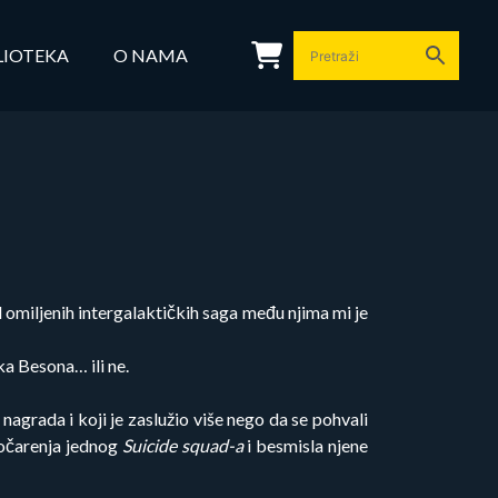
LIOTEKA
O NAMA
 omiljenih intergalaktičkih saga među njima mi je
ka Besona… ili ne.
 nagrada i koji je zaslužio više nego da se pohvali
zočarenja jednog
Suicide squad-a
i besmisla njene