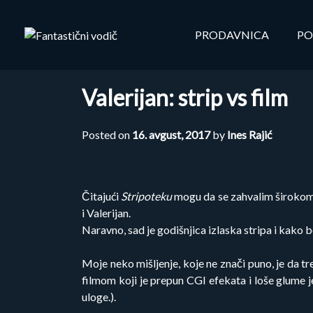
Skip
to
PRODAVNICA
PO
content
Valerijan: strip vs film
Posted on
16. avgust, 2017
by
Ines Rajić
Čitajući
Stripoteku
mogu da se zahvalim širokom s
i Valerijan.
Naravno, sad je godišnjica izlaska stripa i kako 
Moje neko mišljenje, koje ne znači puno, je da tre
filmom koji je prepun CGI efekata i loše glume 
uloge.).