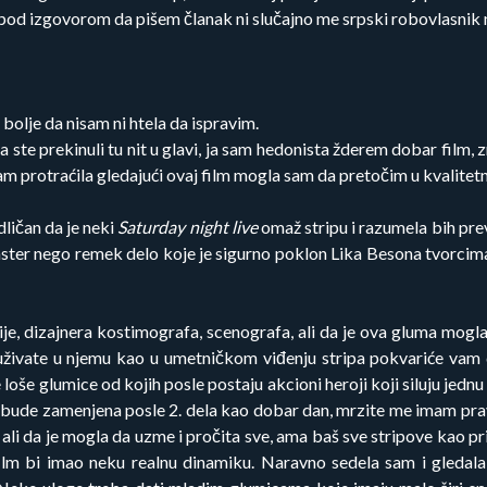
d izgovorom da pišem članak ni slučajno me srpski robovlasnik n
, bolje da nisam ni htela da ispravim.
 ste prekinuli tu nit u glavi, ja sam hedonista žderem dobar film,
m protraćila gledajući ovaj film mogla sam da pretočim u kvalitetn
dličan da je neki
Saturday night live
omaž stripu i razumela bih preve
baster nego remek delo koje je sigurno poklon Lika Besona tvorci
e, dizajnera kostimografa, scenografa, ali da je ova gluma mogla 
živate u njemu kao u umetničkom viđenju stripa pokvariće vam dv
 loše glumice od kojih posle postaju akcioni heroji koji siluju jed
 bude zamenjena posle 2. dela kao dobar dan, mrzite me imam pra
 ali da je mogla da uzme i pročita sve, ama baš sve stripove kao pr
lm bi imao neku realnu dinamiku. Naravno sedela sam i gledala 