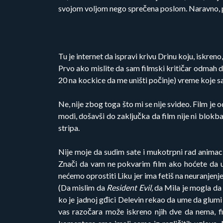
svojom voljom nego sprečena poslom. Naravno, po
Tu je internet da ispravi krivu Drinu koju, iskreno
Prvo ako mislite da sam filmski kritičar odmah da
20 na kockice da me uništi počinje) vreme koje sa
Ne, nije zbog toga što mi se nije svideo. Film je o
modi, došavši do zaključka da film nije ni blok
stripa.
Nije moje da sudim sate i mukotrpni rad animacij
Znači da vam ne pokvarim film ako hoćete da u
nećemo oprostiti Liku jer ima fetiš na neuranjenje
(Da mislim da
Resident Evil,
da Mila je mogla da
ko je jadnoj gđici Delevin rekao da ume da glumi
vas razočara može iskreno njih dve da nema, fi