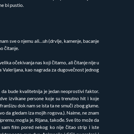
e bi pustio.
 znam sve o njemu ali…uh (drvlje, kamenje, bacanje
o čitanje.
lika očekivanja nas koji čitamo, ali čitanje nije u
ma Valerijana, kao nagrada za dugovečnost jednog
da bude kvalitetnija je jedan neoprostivi faktor.
e izvikane persone koje su trenutno hit i koje
nu franšizu dok nam se ista ta ne smuči zbog glume.
vo da gledam iza mojih rogova.). Naime, ne znam
ipremu, mogla je. Rijana, takođe. Sve što može da
sam film pored nekog ko nije čitao strip i iste