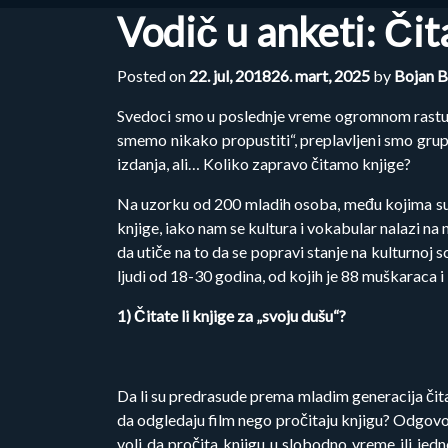
Vodič u anketi: Čita
Posted on
22. jul, 2018
26. mart, 2025
by
Bojan B
Svedoci smo u poslednje vreme ogromnom rastu po
smemo nikako propustiti“, preplavljeni smo grupam
izdanja, ali… Koliko zapravo čitamo knjige?
Na uzorku od 200 mladih osoba, među kojima su ve
knjige, iako nam se kultura i vokabular nalazi na
da utiče na to da se popravi stanje na kulturnoj s
ljudi od 18-30 godina, od kojih je 88 muškaraca i 
1) Čitate li knjige za „svoju dušu“?
Da li su predrasude prema mladim generacija čitača
da odgledaju film nego pročitaju knjigu? Odgovori
voli da pročita knjigu u slobodno vreme ili jedn