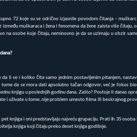
no 72 koje su se odrično izjasnile povodom čitanja – muškarci.
jaz između muškaraca i žena i fenomena da žene zaista više čitaju,
avo na osobe koje čitaju, neminovno je da se uzimaju u obzir sam
u dana?
da li se i koliko čita samo jednim postavljenim pitanjem, nastav
 o tome da se mora dati apsolutno tačan odgovor, već je fokus bio
 jednu knjigu u poslednjih godinu dana. Zašto? Postoje li danas op
ate i uživate u tome, nije problem umesto filma ili beskrajnog pro
 pet knjiga i oni predstavljaju najveću grupaciju. Prati ih 35 osoba
bitelja knjiga koji čitaju preko deset knjiga godišnje.