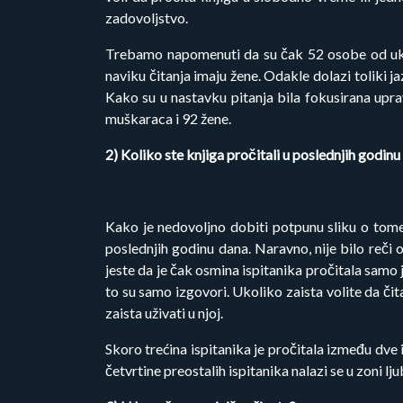
zadovoljstvo.
Trebamo napomenuti da su čak 52 osobe od ukup
naviku čitanja imaju žene. Odakle dolazi toliki 
Kako su u nastavku pitanja bila fokusirana upr
muškaraca i 92 žene.
2) Koliko ste knjiga pročitali u poslednjih godin
Kako je nedovoljno dobiti potpunu sliku o tome 
poslednjih godinu dana. Naravno, nije bilo reči
jeste da je čak osmina ispitanika pročitala samo
to su samo izgovori. Ukoliko zaista volite da čit
zaista uživati u njoj.
Skoro trećina ispitanika je pročitala između dve i
četvrtine preostalih ispitanika nalazi se u zoni lju