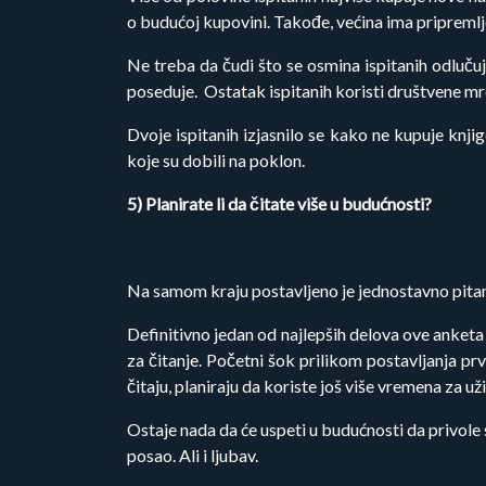
o budućoj kupovini. Takođe, većina ima pripremlje
Ne treba da čudi što se osmina ispitanih odlučuj
poseduje. Ostatak ispitanih koristi društvene mr
Dvoje ispitanih izjasnilo se kako ne kupuje knj
koje su dobili na poklon.
5) Planirate li da čitate više u budućnosti?
Na samom kraju postavljeno je jednostavno pitanje 
Definitivno jedan od najlepših delova ove anketa j
za čitanje. Početni šok prilikom postavljanja pr
čitaju, planiraju da koriste još više vremena za už
Ostaje nada da će uspeti u budućnosti da privole s
posao. Ali i ljubav.