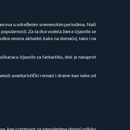
i žanrova u određenim vremenskim periodima. Naši
hu popularnosti. Za ta dva vodeća žanra izjasnilo se
godina veoma aktuelni, kako na domaćoj, tako i na
uškaraca izjasnilo za fantastiku, dok je nasuprot
menuti avanturistički romani i drame kao neke od
lova, kao i razgovor sa zaposlenima donosi odluku