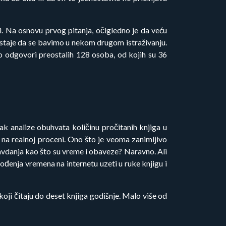
 Na osnovu prvog pitanja, očigledno je da veću
 ostaje da se bavimo u nekom drugom istraživanju.
o odgovori preostalih 128 osoba, od kojih su 36
ak analize obuhvata količinu pročitanih knjiga u
 na realnoj proceni. Ono što je veoma zanimljivo
ravdanja kao što su vreme i obaveze? Naravno. Ali
vođenja vremena na internetu uzeti u ruke knjigu i
 koji čitaju do deset knjiga godišnje. Malo više od