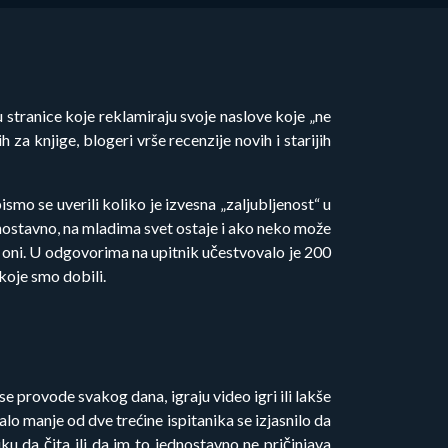
stranice koje reklamiraju svoje naslove koje „ne
za knjige, blogeri vrše recenzije novih i starijih
mo se uverili koliko je izvesna „zaljubljenost“ u
ednostavno, na mladima svet ostaje i ako neko može
avo oni. U odgovorima na upitnik učestvovalo je 200
 koje smo dobili.
se provode svakog dana, igraju video igri ili lakše
lo manje od dve trećine ispitanika se izjasnilo da
ku da čita ili da im to jednostavno ne pričinjava