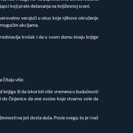
upci koji prate dešavanja na književnoj sceni.
 verovatno verujući u ukus koje njihovo okruženje
 i mogućim akcijama.
predstavlja trošak i da u svom domu imaju knjige
 čitaju više.
d knjiga ili da iskoristi više vremena u budućnosti
zi do činjenice da one osobe koje stvarno vole da
evnosti na još dosta duša. Posle svega, to je i naš