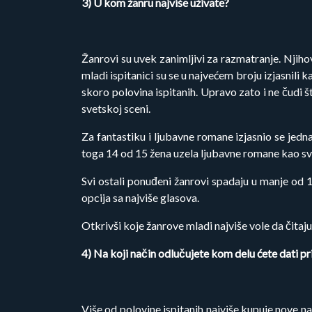
3) U kom žanru najviše uživate?
Žanrovi su uvek zanimljivi za razmatranje. Njih
mladi ispitanici su se u najvećem broju izjasnili k
skoro polovina ispitanih. Upravo zato i ne čudi 
svetskoj sceni.
Za fantastiku i ljubavne romane izjasnio se jedn
toga 14 od 15 žena uzela ljubavne romane kao svo
Svi ostali ponuđeni žanrovi spadaju u manje od 
opcija sa najviše glasova.
Otkrivši koje žanrove mladi najviše vole da čitaju,
4) Na koji način odlučujete kom delu ćete dati pril
Više od polovine ispitanih najviše kupuje nove n