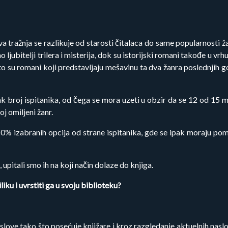
ova tražnja se razlikuje od starosti čitalaca do same popularnost
ao ljubitelji trilera i misterija, dok su istorijski romani takođe u vr
što su romani koji predstavljaju mešavinu ta dva žanra poslednjih 
ak broj ispitanika, od čega se mora uzeti u obzir da se 12 od 15 m
j omiljeni žanr.
10% izabranih opcija od strane ispitanika, gde se ipak moraju po
 upitali smo ih na koji način dolaze do knjiga.
iku i uvrstiti ga u svoju biblioteku?
aslove tako što posećuje knjižare i kroz razgledanje aktuelnih nas