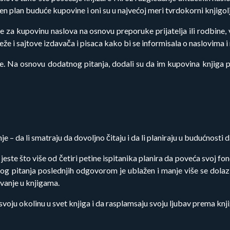
n plan buduće kupovine i oni su u najvećoj meri tvrdokorni knjigolj
e za kupovinu naslova na osnovu preporuke prijatelja ili rodbine,
eže i sajtove izdavača i pisaca kako bi se informisala o naslovima
ige. Na osnovu dodatnog pitanja, dodali su da im kupovina knjiga 
– da li smatraju da dovoljno čitaju i da li planiraju u budućnosti da
este što više od četiri petine ispitanika planira da poveća svoj fon
vog pitanja poslednjih odgovorom je ublažen i manje više se dola
ivanje u knjigama.
voju okolinu u svet knjiga i da rasplamsaju svoju ljubav prema knjiž