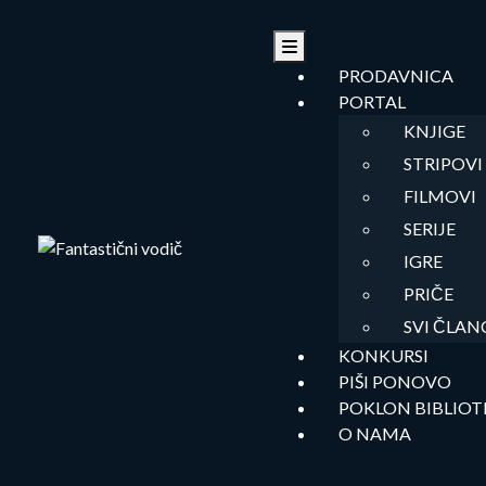
Skip
to
content
PRODAVNICA
PORTAL
KNJIGE
STRIPOVI
FILMOVI
SERIJE
IGRE
PRIČE
SVI ČLAN
KONKURSI
PIŠI PONOVO
POKLON BIBLIOT
O NAMA