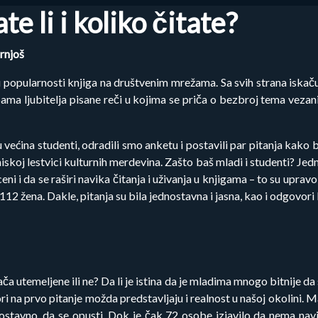
te li i koliko čitate?
rnjoš
pularnosti knjiga na društvenim mrežama. Sa svih strana iskaču 
a ljubitelja pisane reči u kojima se priča o bezbroj tema vezanih 
ćina studenti, odradili smo anketu i postavili par pitanja kako bis
 niskoj lestvici kulturnih merdevina. Zašto baš mladi i studenti? J
ceni i da se raširi navika čitanja i uživanja u knjigama – to su upr
112 žena. Dakle, pitanja su bila jednostavna i jasna, kao i odgovori
 utemeljene ili ne? Da li je istina da je mladima mnogo bitnije da 
 na prvo pitanje možda predstavljaju i realnost u našoj okolini. Ma
ostavno, da se opusti. Dok je čak 72 osobe izjavilo da nema navi