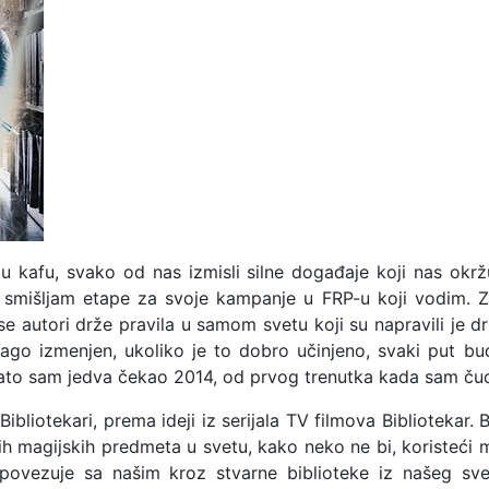
u kafu, svako od nas izmisli silne događaje koji nas okrž
ja smišljam etape za svoje kampanje u FRP-u koji vodim. 
 se autori drže pravila u samom svetu koji su napravili je 
li blago izmenjen, ukoliko je to dobro učinjeno, svaki pu
Zato sam jedva čekao 2014, od prvog trenutka kada sam čuo 
Bibliotekari, prema ideji iz serijala TV filmova Bibliotekar.
tih magijskih predmeta u svetu, kako neko ne bi, koristeći m
ovezuje sa našim kroz stvarne biblioteke iz našeg sv