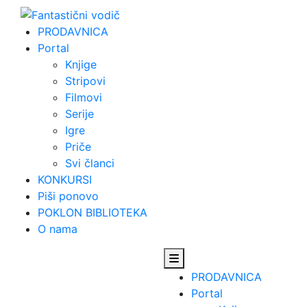
Skip
to
PRODAVNICA
content
Portal
Knjige
Stripovi
Filmovi
Serije
Igre
Priče
Svi članci
KONKURSI
Piši ponovo
POKLON BIBLIOTEKA
O nama
PRODAVNICA
Portal