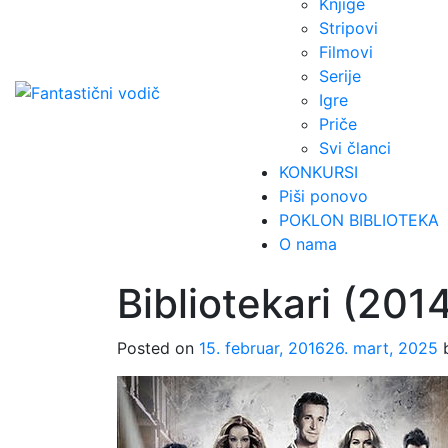
Knjige
Stripovi
Filmovi
Serije
Igre
Priče
Svi članci
KONKURSI
Piši ponovo
POKLON BIBLIOTEKA
O nama
Bibliotekari (201
Posted on
15. februar, 2016
26. mart, 2025