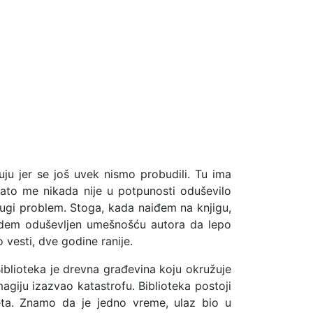
uju jer se još uvek nismo probudili. Tu ima
Zato me nikada nije u potpunosti oduševilo
drugi problem. Stoga, kada naiđem na knjigu,
t budem oduševljen umešnošću autora da lepo
vesti, dve godine ranije.
 Biblioteka je drevna građevina koju okružuje
agiju izazvao katastrofu. Biblioteka postoji
eta. Znamo da je jedno vreme, ulaz bio u