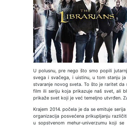
U polusnu, pre nego što smo popili jutarnj
svega i svačega, i uistinu, u tom stanju 
stvaranje novog sveta. To što je raritet da
film ili seriju koja prikazuje naš svet, a
prikaže svet koji je već temeljno utvrđen. 
Krajem 2014. počela je da se emituje serija 
organizacija posvećena prikupljanju različi
u sopstvenom mehur-univerzumu koji se p