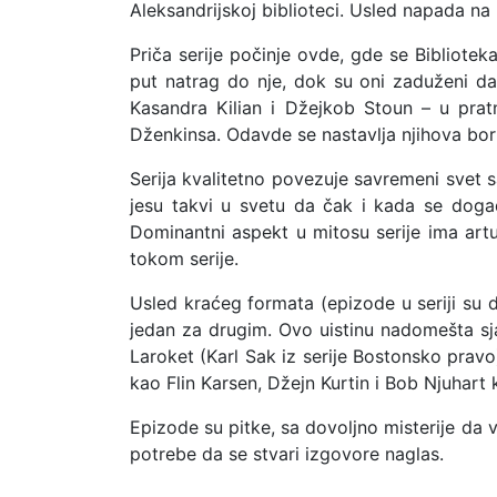
Aleksandrijskoj biblioteci. Usled napada na B
Priča serije počinje ovde, gde se Bibliotek
put natrag do nje, dok su oni zaduženi da 
Kasandra Kilian i Džejkob Stoun – u prat
Dženkinsa. Odavde se nastavlja njihova bo
Serija kvalitetno povezuje savremeni svet sa 
jesu takvi u svetu da čak i kada se događ
Dominantni aspekt u mitosu serije ima arturi
tokom serije.
Usled kraćeg formata (epizode u seriji su 
jedan za drugim. Ovo uistinu nadomešta s
Laroket (Karl Sak iz serije Bostonsko pravo)
kao Flin Karsen, Džejn Kurtin i Bob Njuhart 
Epizode su pitke, sa dovoljno misterije da
potrebe da se stvari izgovore naglas.