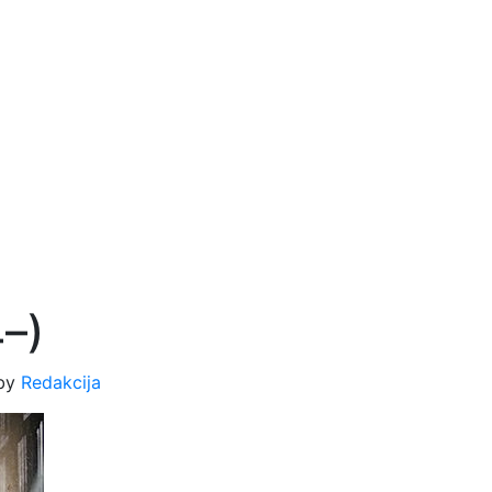
4–)
by
Redakcija