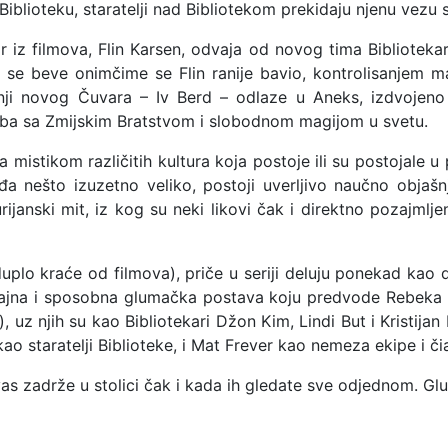
iblioteku, staratelji nad Bibliotekom prekidaju njenu vezu sa
ar iz filmova, Flin Karsen, odvaja od novog tima Bibliotekar
se beve onimčime se Flin ranije bavio, kontrolisanjem mag
nji novog Čuvara – Iv Berd – odlaze u Aneks, izdvojeno
rba sa Zmijskim Bratstvom i slobodnom magijom u svetu.
mistikom različitih kultura koja postoje ili su postojale u p
a nešto izuzetno veliko, postoji uverljivo naučno objašnj
janski mit, iz kog su neki likovi čak i direktno pozajmljen
duplo kraće od filmova), priče u seriji deluju ponekad kao
jajna i sposobna glumačka postava koju predvode Rebeka R
, uz njih su kao Bibliotekari Džon Kim, Lindi But i Kristija
kao staratelji Biblioteke, i Mat Frever kao nemeza ekipe i či
 vas zadrže u stolici čak i kada ih gledate sve odjednom. G