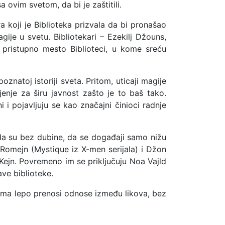
 ovim svetom, da bi je zaštitili.
a koji je Biblioteka prizvala da bi pronašao
ije u svetu. Bibliotekari – Ezekilj Džouns,
 pristupno mesto Biblioteci, u kome sreću
oznatoj istoriji sveta. Pritom, uticaji magije
enje za širu javnost zašto je to baš tako.
i i pojavljuju se kao značajni činioci radnje
 da su bez dubine, da se događaji samo nižu
omejn (Mystique iz X-men serijala) i Džon
n Kejn. Povremeno im se priključuju Noa Vajld
ave biblioteke.
luma lepo prenosi odnose između likova, bez