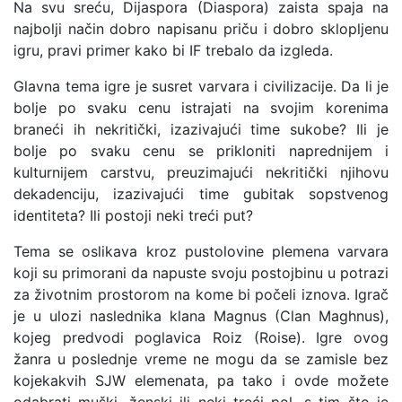
Na svu sreću, Dijaspora (Diaspora) zaista spaja na
najbolji način dobro napisanu priču i dobro sklopljenu
igru, pravi primer kako bi IF trebalo da izgleda.
Glavna tema igre je susret varvara i civilizacije. Da li je
bolje po svaku cenu istrajati na svojim korenima
braneći ih nekritički, izazivajući time sukobe? Ili je
bolje po svaku cenu se prikloniti naprednijem i
kulturnijem carstvu, preuzimajući nekritički njihovu
dekadenciju, izazivajući time gubitak sopstvenog
identiteta? Ili postoji neki treći put?
Tema se oslikava kroz pustolovine plemena varvara
koji su primorani da napuste svoju postojbinu u potrazi
za životnim prostorom na kome bi počeli iznova. Igrač
je u ulozi naslednika klana Magnus (Clan Maghnus),
kojeg predvodi poglavica Roiz (Roise). Igre ovog
žanra u poslednje vreme ne mogu da se zamisle bez
kojekakvih SJW elemenata, pa tako i ovde možete