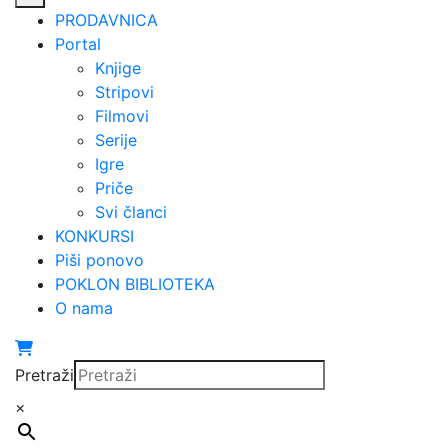
PRODAVNICA
Portal
Knjige
Stripovi
Filmovi
Serije
Igre
Priče
Svi članci
KONKURSI
Piši ponovo
POKLON BIBLIOTEKA
O nama
Pretraži
×