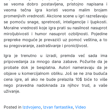
se veoma dobro postavljena, pristojno napisana i
veoma tečna igra koristi veoma malim brojem
promenjivih vrednosti. Akcione scene u igri razrešavaju
se pomoću snage, spretnosti, inteligencije i ljupkosti.
Moralne vrednosti koje igra prati su nasilnost nasuprot
miroljubivosti i humor nasuprot ozbiljnosti. Pojedine
prepreke moguće je prevazići uz pomoć veština, a to
su pregovaranje, zastrašivanje i pronicljivost.
Igra je trenutno u izradi, premda već sada ima
pripovedanja za mnogo dana zabave. Požurite da je
probate dok je besplatna. Autori nameravaju da je
objave u komercijalnom obliku. Još se ne zna buduća
cena igre, ali ako ne bude prelazila 10$ biće to više
nego pravedna nadoknada za njihov trud, a vaše
uživanje.
Posted in
Izdvojeno
,
Izvan fantastike
,
Video