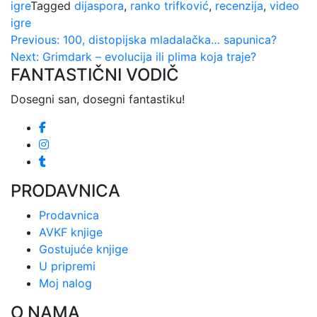
igre
Tagged
dijaspora
,
ranko trifković
,
recenzija
,
video
igre
Kretanje
Previous:
100, distopijska mladalačka… sapunica?
Next:
Grimdark – evolucija ili plima koja traje?
članka
FANTASTIČNI VODIČ
Dosegni san, dosegni fantastiku!
PRODAVNICA
Prodavnica
AVKF knjige
Gostujuće knjige
U pripremi
Moj nalog
O NAMA