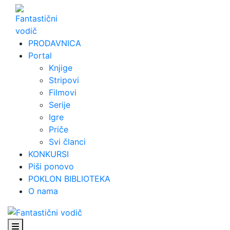
Skip
to
content
PRODAVNICA
Portal
Knjige
Stripovi
Filmovi
Serije
Igre
Priče
Svi članci
KONKURSI
Piši ponovo
POKLON BIBLIOTEKA
O nama