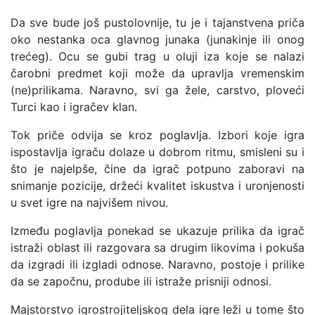
Da sve bude još pustolovnije, tu je i tajanstvena priča
oko nestanka oca glavnog junaka (junakinje ili onog
trećeg). Ocu se gubi trag u oluji iza koje se nalazi
čarobni predmet koji može da upravlja vremenskim
(ne)prilikama. Naravno, svi ga žele, carstvo, ploveći
Turci kao i igračev klan.
Tok priče odvija se kroz poglavlja. Izbori koje igra
ispostavlja igraču dolaze u dobrom ritmu, smisleni su i
što je najelpše, čine da igrač potpuno zaboravi na
snimanje pozicije, držeći kvalitet iskustva i uronjenosti
u svet igre na najvišem nivou.
Između poglavlja ponekad se ukazuje prilika da igrač
istraži oblast ili razgovara sa drugim likovima i pokuša
da izgradi ili izgladi odnose. Naravno, postoje i prilike
da se započnu, prodube ili istraže prisniji odnosi.
Majstorstvo igrostrojiteljskog dela igre leži u tome što