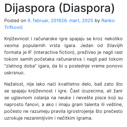
Dijaspora (Diaspora)
Posted on
9. februar, 2019
26. mart, 2025
by
Ranko
Trifković
Književnost i računarske igre spajaju se kroz nekoliko
veoma popularnih vrsta igara. Jedan od žilavijih
formata je IF (interactive fiction), preživeo je nagli rast
tokom samih početaka računarstva i nagli pad tokom
“zlatnog doba” igara, da bi u poslednje vreme ponovo
uskrsnuo.
Nažalost, nije lako naći kvalitetno delo, baš zato što
se spajaju književnost i igre. Čast izuzecima, ali žanr
se uglavnom oslanja na neuke i nevešte pisce koji su
naprosto fanovi, a ako i imaju gram talenta ili veštine,
počesto ne razumeju pravila igrostrojenja što prečesto
uzrokuje nezanimljivim i nečitkim igrama.