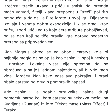
odabrati muški, ženski ili neki treći pol, s tim što je
“trećost” trećih utkana u priču u smislu da, premda
mačo-varvari, žitelji klana prepoznaju “treći” pol što
omogućava da ga, je l’ te igrate u ovoj igri.
Dijasporu
izdvaja i veoma dobra ekspozicija. Lik se gradi kroz
priču, izbori utiču na to koje ćete atribute poboljšavati,
pa se deo koji se tiče pravila igre gotovo neosetno
pretapa sa pripovedanjem.
Klan Magnus obreo se na obodu carstva koje bi
najbolje moglo da se opiše kao zanimljiv spoj kineskog
i rimskog. Lokalna vlast nije spremna da se
obračunava sa još jednom najezdom, ali bi vrlo rado
videli igračev klan kako naseljava pokrajinu i brani
obale carstva od drugih pomorskih napasti.
Vrlo zanimljiv je odabir protivnika, naime, drugi
pomorski narod koji hara carstvo su nekakva mešavina
Kvarijana (Quarian) iz igre Efekat mase (Mass Effect) i
Turaka.