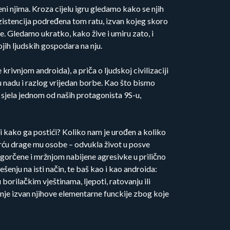
i njima. Kroza cijelu igru gledamo kako se njih
egzistencija podređena tom ratu, izvan kojeg skoro
e. Gledamo ukratko, kako žive i umiru zato, i
ojih ljudskih gospodara na nju.
krivnjom androida), a priča o ljudskoj civilizaciji
 nadu i razlog vrijedan borbe. Kao što bismo
je sjela jednom od naših protagonista 9S-u,
a i kako ga postići? Koliko nam je urođen a koliko
mrću drage mu osobe – odvukla život u posve
ogorčene i mržnjom nabijene agresivke u prilično
enju na isti način, te baš kao i kao androida:
borilačkim vještinama, ljepoti, ratovanju ili
enje izvan njihove elementarne funckije zbog koje