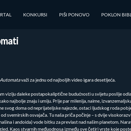
RTAL
KONKURSI
PIŠI PONOVO
POKLON BIB
mati
 Automata
važi za jednu od najboljih video igara desetljeća.
 viziju daleke postapokaliptične budućnosti u svijetu poslije odla
ako najbolje znaju i umiju. Prije par milenija, naime, izvanzemaljska 
e svog doma od neprijateljske najezde, ostaci ljudskog roda pobje
 svemirskih osvajača. Tu naša priča počinje – s dvije visokorazvi
 (mašina i andoida) vode bitku za prevlast nad našim planetom. Nar
ogled. Kaos stvarnih međuodnosa između ove četiri vrste koje post