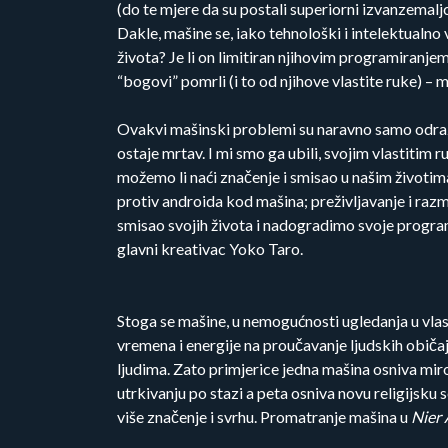
(do te mjere da su postali superiorni izvanzemal
Dakle, mašine se, iako tehnološki i intelektualno 
života? Je li on limitiran njihovim programiranjem 
“bogovi” pomrli (i to od njihove vlastite ruke) –
Ovakvi mašinski problemi su naravno samo odraz na
ostaje mrtav. I mi smo ga ubili, svojim vlastitim 
možemo li naći značenje i smisao u našim životima
protiv androida kod mašina; preživljavanje i razmn
smisao svojih života i nadogradimo svoje programir
glavni kreativac Yoko Taro.
Stoga se mašine, u nemogućnosti ugledanja u vlast
vremena i energije na proučavanje ljudskih običaja
ljudima. Zato primjerice jedna mašina osniva mirol
utrkivanju po stazi a peta osniva novu religijsku
više značenje i svrhu. Promatranje mašina u
Nier