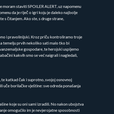
 gdje moram staviti SPOILER ALERT, uz napomenu
menu da je riječ o igri koju je daleko najbolje
te s čitanjem. Ako ste, s druge strane,
no i pravolinijski. Kroz priču kontroliramo troje
a temelju prvih nekoliko sati malo tko bi
 vanzemaljske gospodare, te herojski uspijemo
bačini kakvih smo se već naigrali i nagledali,
, te katkad čak i suprotno, svojoj osnovnoj
ili uče borilačke vještine: sve odreda ponašanja
šine koje su oni sami izradili. No nakon ubojstva
anje omogućilo im je nevjerojatne sposobnosti