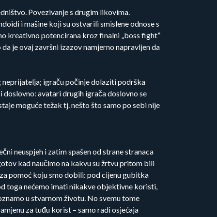
edništvo. Povezivanje s drugim likovima.
doidi i mašine koji su ostvarili smislene odnose s
o kreativno potencirana kroz finalni „boss fight”
 da je ovaj završni izazov namjerno napravljen da
eprijatelja; igraču počinje dolaziti podrška
 i doslovno: avatari drugih igrača doslovno se
staje moguće težak tj. nešto što samo po sebi nije
vječni neuspjeh i zatim spašen od strane stranaca
ogotov kad naučimo na kakvu su žrtvu pritom bili
za pomoć koju smo dobili: pod cijenu gubitka
od toga nećemo imati nikakve objektivne koristi,
poznamo u stvarnom životu. No svemu tome
zamjenu za tuđu korist – samo radi osjećaja