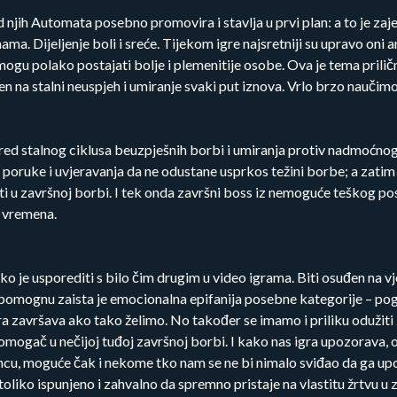
 njih Automata posebno promovira i stavlja u prvi plan: a to je zaj
. Dijeljenje boli i sreće. Tijekom igre najsretniji su upravo oni an
ogu polako postajati bolje i plemenitije osobe. Ova je tema priličn
n na stalni neuspjeh i umiranje svaki put iznova. Vrlo brzo naučimo
d stalnog ciklusa beuzpješnih borbi i umiranja protiv nadmoćnog n
će poruke i uvjeravanja da ne odustane usprkos težini borbe; a zatim
ati u završnoj borbi. I tek onda završni boss iz nemoguće teškog po
i vremena.
eško je usporediti s bilo čim drugim u video igrama. Biti osuđen na 
nam pomognu zaista je emocionalna epifanija posebne kategorije – p
završava ako tako želimo. No također se imamo i priliku odužiti 
pomogač u nečijoj tuđoj završnoj borbi. I kako nas igra upozorava, 
u, moguće čak i nekome tko nam se ne bi nimalo sviđao da ga u
toliko ispunjeno i zahvalno da spremno pristaje na vlastitu žrtvu u 