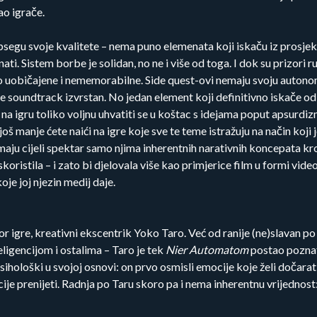
ao igrače.
opsegu svoje kvalitete – nema puno elemenata koji iskaču iz prosjek
ti. Sistem borbe je solidan, no ne i više od toga. I dok su prizor
čno uobičajene i nememorabilne. Side quest-ovi nemaju svoju auton
o je soundtrack izvrstan. No jedan element koji definitivno iskače o
i na igru toliko voljnu uhvatiti se u koštac s idejama poput apsurdi
š manje ćete naići na igre koje sve te teme istražuju na način koji 
e imaju cijeli spektar samo njima inherentnih narativnih koncepata kro
skoristila – i zato bi djelovala više kao primjerice film u formi vide
oje joj njezin medij daje.
tor igre, kreativni ekscentrik Yoko Taro. Već od ranije (ne)slavan p
ligencijom i ostalima – Taro je tek
Nier Automatom
postao poznat
sihološki u svojoj osnovi: on prvo osmisli emocije koje želi dočara
cije prenijeti. Radnja po Taru skoro pa i nema inherentnu vrijednost: