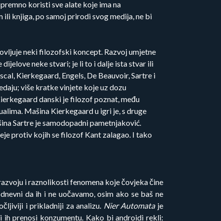
premno koristi sve alate koje ima na
ili knjiga, po samoj prirodi svog medija, ne bi
lovljuje neki filozofski koncept. Razvoj umjetne
elove neke stvari; je li to i dalje ista stvar ili
cal, Kierkegaard, Engels, De Beauvoir, Sartre i
edaju; više kratke vinjete koje uz dozu
Kierkegaard danski je filozof poznat, među
tualima. Mašina Kierkegaard u igri je, s druge
 Mašina Sartre je samodopadni pametnjaković.
eje protiv kojih se filozof Kant zalagao. I tako
razvoju i raznolikosti fenomena koje čovjeka čine
kodnevni da ih i ne uočavamo, osim ako se baš ne
jiviji i prikladniji za analizu.
Nier Automata
je
 ih prenosi konzumentu. Kako bi androidi rekli: