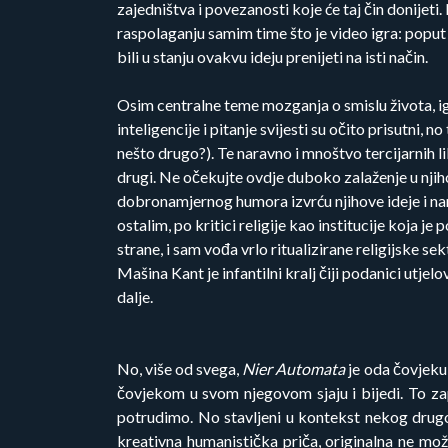
zajedništva i povezanosti koje će taj čin donijet
raspolaganju samim time što je video igra: poput i
bili u stanju ovakvu ideju prenijeti na isti način.
Osim centralne teme mozganja o smislu života, igra
inteligencije i pitanje svijesti su očito prisutni, 
nešto drugo?). Te naravno i mnoštvo tercijarnih l
drugi. Ne očekujte ovdje duboko zalaženje u njiho
dobronamjernog humora izvrću njihove ideje i nam
ostalim, po kritici religije kao institucije koja j
strane, i sam vođa vrlo ritualizirane religijske s
Mašina Kant je infantilni kralj čiji podanici utjel
dalje.
No, više od svega,
Nier Automata
je oda čovjeku
čovjekom u svom njegovom sjaju i bijedi. To zap
potrudimo. No stavljeni u kontekst nekog drugog o
kreativna humanistička priča, originalna ne mo