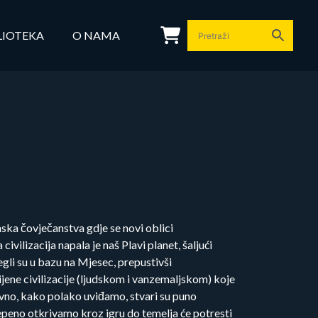
LIOTEKA
O NAMA
ska čovječanstva gdje se novi oblici
civilizacija napala je naš Plavi planet, šaljući
gli su u bazu na Mjesec, prepustivši
jene civilizacije (ljudskom i vanzemaljskom) koje
avno, kako polako uviđamo, stvari su puno
epeno otkrivamo kroz igru do temelja će potresti