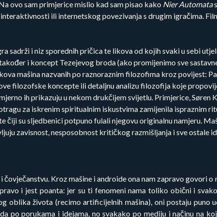
i. Na ovo sam primjerice mislio kad sam pisao kako
Nier Automata
s
nteraktivnosti ili internetskog povezivanja s drugim igračima. Film 
 sadrži i niz sporednih pričica te likova od kojih svaki u sebi utje
no također i koncept Tezejevog broda (ako promijenimo sve sastavne dij
ikova mašina nazvanih po raznoraznim filozofima kroz povijest: Pas
ve filozofske koncepte ili detaljnu analizu filozofija koje propovij
jerno ih prikazuju u nekom drukčijem svijetlu. Primjerice, Søren 
e potragu za iskrenim spiritualnim iskustvima zamijenila ispraznim ri
ekte čiji su sljedbenici potpuno fulali njegovu originalnu namjeru.
ovljuju zavisnost, nesposobnost kritičkog razmišljanja i sve ostale id
 i čovječanstvu. Kroz mašine i androide ona nam zapravo govori o 
ravo i jest poanta: jer su ti fenomeni nama toliko obični i sva
blika života (recimo artificijelnih mašina), oni postaju puno uočl
žda po porukama i idejama, no svakako po mediju i načinu na koji