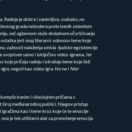
a. Radnja je dobra i zanimljiva, svakako, no
i ruševnog grada nebodera prekrivenih zelenilom
omiju, već uglavnom služe dodatnom učvršćivanju
d ostatka jest onaj literarni: odnosno teme koje
zma, važnosti nalaženja smisla ljudske egzistencije
je svojstven samo i isključivo video-igrama. Jer
z koje pričaju radnju i istražuju teme koje želi
o igre, negoli kao video igra. No ne i
Nier
o kompliciranim i višeslojnim pričama s
 široj međunarodnoj publici. Njegov pristup
ti igračima kao i teme kroz koje će te emocije
 ona je tek utilitarni alat za prenošenje emocija