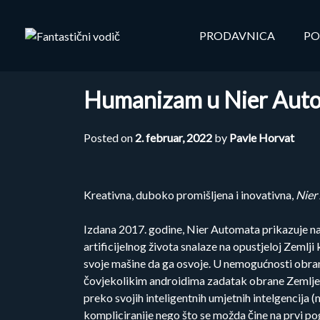
Skip
to
PRODAVNICA
PO
content
Humanizam u Nier Auto
Posted on
2. februar, 2022
by
Pavle Horvat
Kreativna, duboko promišljena i inovativna,
Nier
Izdana 2017. godine, Nier Automata prikazuje nam
artificijelnog života snalaze na opustjeloj Zemlji k
svoje mašine da ga osvoje. U nemogućnosti obran
čovjekolikim androidima zadatak obrane Zemlje od
preko svojih inteligentnih umjetnih intelgencija
kompliciranije nego što se možda čine na prvi p