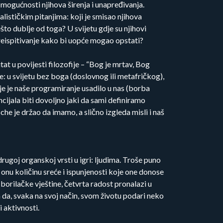
mogućnosti njihova širenja i unapređivanja.
alističkim pitanjima: koji je smisao njihova
ešto dublje od toga? U svijetu gdje su njihovi
 preispitivanje kako bi uopće mogao opstati?
at u povijesti filozofije – “Bog je mrtav, Bog
e: u svijetu bez boga (doslovnog ili metafričkog),
je je naše programiranje usadilo u nas (borba
ncijala biti dovoljno jaki da sami definiramo
he je držao da imamo, a slično izgleda misli i naš
rugoj organskoj vrsti u igri: ljudima. Troše puno
u onu količinu sreće i ispunjenosti koje one donose
 borilačke vještine, četvrta radost pronalazi u
a da, svaka na svoj način, svom životu podari neko
 aktivnosti.