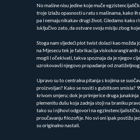
No mašine nisu jedine koje muče egzistencijaličk
troje izlažu opasnosti u ratu s mašinama, kako ih
pa i nemaju nikakav drugi život. Gledamo kako ri
isključivo zato, da ostvare svoju misiju zbog koje
Stoga nam sljedeći plot twist dolazi kao možda još 
na Mjesecu tek je fabrikacija viskokorangiranih
mogli i očekivati, takva spoznaja da je njegov cij
uzrokovavši njegovo propadanje od znatiželjnog i
Upravo su to centralna pitanja s kojima se suočava
proizvoljan? Kako se nositi s gubitkom smisla? 9
krivom smjeru; dok je primjerice druga junakinja
plemenitu dušu koja zadnja stoji na braniku pravd
tako su i njihovi odgovori na egzinstencijalističk
proučavanju filozofije. No svi oni ipak postižu 
su originalno nastali.