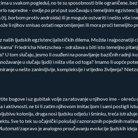
jcima u svakom pogledu), no te su sposobnosti bile ograničene, bez 
vrlo napredne – ovdje po prvi put suočavaju s temeljnim egzistencij
(tj. borbom protiv androida) ili je moguće ostvariti i nešto više i n
 može li njihov smisao ostati nepromijenjen ili mora proći temeljito
ših ljudskih egzistencijalističkih dilema. Možda i najpoznatiji cit
rukama” Friedricha Nietzschea – odražava u biti isto temeljno pitanj
? U tom slučaju, jesmo li osuđeni na ponavljanje bazičnih radnji ko
ožavanje u slučaju ljudi) i ništa više od toga? Imamo li uopće pote
anje u nešto zanimljivije, kompleksije i vrijedno življenja? Nietzsc
ite bogove i uz gubitak volje za ratovanje u njihovo ime – okreću d
 i aktivnosti, ne bi li zatim njihovom imitacijom i sami postigli ist
jubivu koloniju, druga nosi ljudsku odjeću i šminku, treća istražuje
 sektu. Sve to tek su očajnički pokušaji raznoraznih pojedinih mašin
 Automati
zapravo je analogno proučavanju evolucije ljudskih ideja i