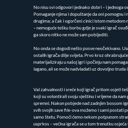
No nisu svi odgovori jednako dobri – i jednoga od
Pomaganje njima i dopuštanje da oni pomognu i nama
drugima; a čak i ogorčeni cinici istom metodom m
– nemoguće tešku borbu gdje je svaki igrač osuđe
ga skoro nitko ne može sam pobijediti.
No onda se dogodi nešto posve neočekivano. Usre
ostalih igrača dilje svijeta. Prvo kroz ohrabruju
materijaliziraju u našoj igri i počinju nam pomag
lagano, ali se može nadvladati uz dovoljno truda 
Val zahvalnosti i sreće koji igrač pritom osjeti t
koji su volontirali svoju vještinu i vrijeme da 
spremni. Nakon pobjede nad zadnjim bossom igra 
svih svojih save file-ova možemo i sami postati 
samo štetu. Pomoći ćemo nekom potpunom stranc
usprkos – većina igrača se u tom trenutku osjeća 