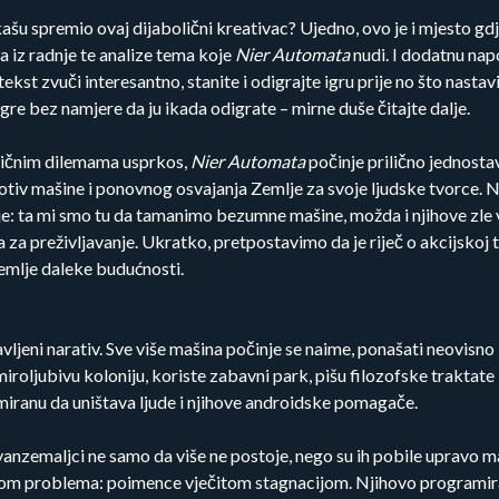
ašu spremio ovaj dijabolični kreativac? Ujedno, ovo je i mjesto
a iz radnje te analize tema koje
Nier Automata
nudi. I dodatnu napo
kst zvuči interesantno, stanite i odigrajte igru prije no što nastavi
 igre bez namjere da ju ikada odigrate – mirne duše čitajte dalje.
stičnim dilemama usprkos,
Nier Automata
počinje prilično jednostav
rotiv mašine i ponovnog osvajanja Zemlje za svoje ljudske tvorce. N
je: ta mi smo tu da tamanimo bezumne mašine, možda i njihove zle
 preživljavanje. Ukratko, pretpostavimo da je riječ o akcijskoj ta
emlje daleke budućnosti.
jeni narativ. Sve više mašina počinje se naime, ponašati neovisno 
roljubivu koloniju, koriste zabavni park, pišu filozofske traktate 
miranu da uništava ljude i njihove androidske pomagače.
vanzemaljci ne samo da više ne postoje, nego su ih pobile upravo ma
setom problema: poimence vječitom stagnacijom. Njihovo programir