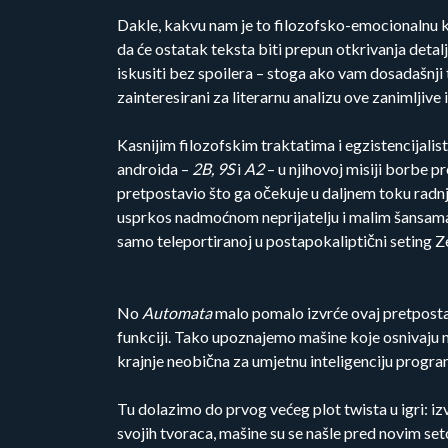
Dakle, kakvu nam je to filozofsko-emocionalnu k
da će ostatak teksta biti prepun otkrivanja detalj
iskusiti bez spoilera – stoga ako vam dosadašnji te
zainteresirani za literarnu analizu ove zanimljive
Kasnijim filozofskim traktatima i egzistencijali
androida –
2B, 9S
i
A2
– u njihovoj misiji borbe p
pretpostavio što ga očekuje u daljnem toku radn
usprkos nadmoćnom neprijatelju i malim šansama za
samo teleportiranoj u postapokaliptični seting Z
No
Automata
malo pomalo izvrće ovaj pretpostavl
funkciji. Tako upoznajemo mašine koje osnivaju mi
krajnje neobična za umjetnu inteligenciju progra
Tu dolazimo do prvog većeg plot twista u igri: iz
svojih tvoraca, mašine su se našle pred novim 