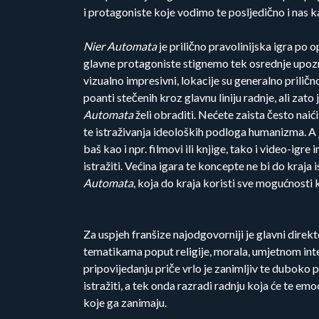
i protagoniste koje vodimo te posljedično i nas k
Nier Automata
je prilično pravolinijska igra po 
glavne protagoniste stignemo tek osrednje upozna
vizualno impresivni, lokacije su generalno prili
poanti stečenih kroz glavnu liniju radnje, ali zat
Automata
želi obraditi. Nećete zaista često naić
te istraživanja ideoloških podloga humanizma. A jo
baš kao i npr. filmovi ili knjige, tako i video-igr
istražiti. Većina igara te koncepte ne bi do kraja i
Automata
, koja do kraja koristi sve mogućnosti k
Za uspjeh franšize najodgovorniji je glavni direk
tematikama poput religije, morala, umjetnom inte
pripovijedanju priče vrlo je zanimljiv te duboko p
istražiti, a tek onda razradi radnju koja će te emo
koje ga zanimaju.