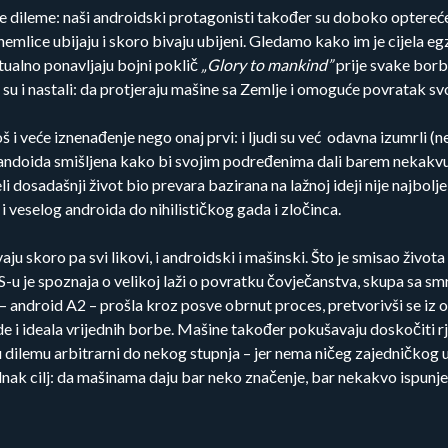
e dileme: naši androidski protagonisti također su doboko opterećen
 nemlice ubijaju i skoro bivaju ubijeni. Gledamo kako im je cijela 
tualno ponavljaju bojni poklič
„Glory to mankind”
prije svake borb
 su i nastali: da protjeraju mašine sa Zemlje i omoguće povratak sv
i veće iznenađenje nego onaj prvi: i ljudi su već odavna izumrli (ne 
 andoida smišljena kako bi svojim podređenima dali barem nekakvu
eli dosadašnji život bio prevara bazirana na lažnoj ideji nije najbol
 veselog androida do nihilističkog gada i zločinca.
ju skoro pa svi likovi, i androidski i mašinski. Što je smisao život
S-u je spoznaja o velikoj laži o povratku čovječanstva, skupa sa s
 – android A2 – prošla kroz posve obrnut proces, pretvorivši se iz 
e i ideala vrijednih borbe. Mašine također pokušavaju doskočiti rješ
u dilemu arbitrarni do nekog stupnja – jer nema ničeg zajedničkog u 
jednak cilj: da mašinama daju bar neko značenje, bar nekakvo ispunj