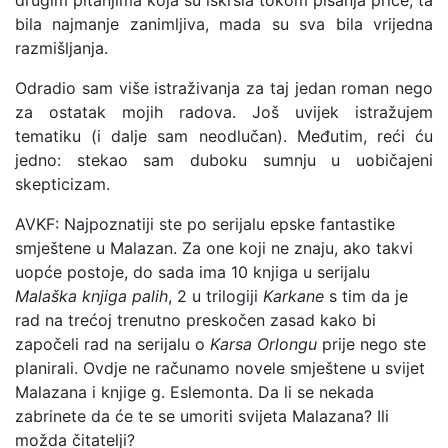
drugim pitanjima koja su iskrsla tokom pisanja priče, ta
bila najmanje zanimljiva, mada su sva bila vrijedna
razmišljanja.
Odradio sam više istraživanja za taj jedan roman nego
za ostatak mojih radova. Još uvijek istražujem
tematiku (i dalje sam neodlučan). Međutim, reći ću
jedno: stekao sam duboku sumnju u uobičajeni
skepticizam.
AVKF: Najpoznatiji ste po serijalu epske fantastike
smještene u Malazan. Za one koji ne znaju, ako takvi
uopće postoje, do sada ima 10 knjiga u serijalu
Malaška knjiga palih
, 2 u trilogiji
Karkane
s tim da je
rad na trećoj trenutno preskočen zasad kako bi
započeli rad na serijalu o
Karsa Orlongu
prije nego ste
planirali. Ovdje ne računamo novele smještene u svijet
Malazana i knjige g. Eslemonta. Da li se nekada
zabrinete da će te se umoriti svijeta Malazana? Ili
možda čitatelji?