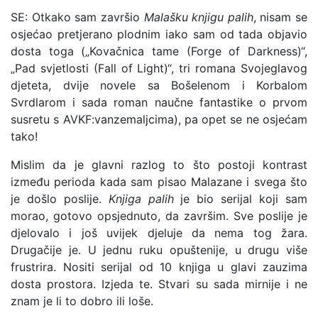
SE: Otkako sam završio
Malašku knjigu palih
, nisam se
osjećao pretjerano plodnim iako sam od tada objavio
dosta toga („Kovačnica tame (Forge of Darkness)“,
„Pad svjetlosti (Fall of Light)“, tri romana Svojeglavog
djeteta, dvije novele sa Bošelenom i Korbalom
Svrdlarom i sada roman naučne fantastike o prvom
susretu s AVKF:vanzemaljcima), pa opet se ne osjećam
tako!
Mislim da je glavni razlog to što postoji kontrast
između perioda kada sam pisao Malazane i svega što
je došlo poslije.
Knjiga palih
je bio serijal koji sam
morao, gotovo opsjednuto, da završim. Sve poslije je
djelovalo i još uvijek djeluje da nema tog žara.
Drugačije je. U jednu ruku opuštenije, u drugu više
frustrira. Nositi serijal od 10 knjiga u glavi zauzima
dosta prostora. Izjeda te. Stvari su sada mirnije i ne
znam je li to dobro ili loše.