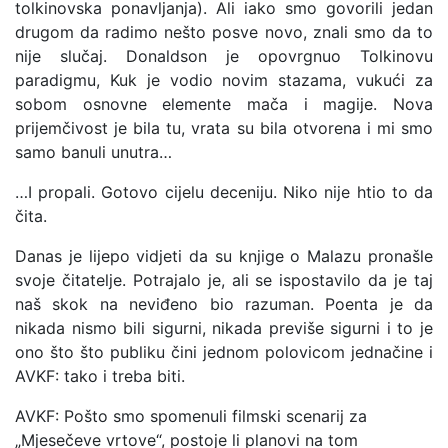
tolkinovska ponavljanja). Ali iako smo govorili jedan
drugom da radimo nešto posve novo, znali smo da to
nije slučaj. Donaldson je opovrgnuo Tolkinovu
paradigmu, Kuk je vodio novim stazama, vukući za
sobom osnovne elemente mača i magije. Nova
prijemčivost je bila tu, vrata su bila otvorena i mi smo
samo banuli unutra…
…I propali. Gotovo cijelu deceniju. Niko nije htio to da
čita.
Danas je lijepo vidjeti da su knjige o Malazu pronašle
svoje čitatelje. Potrajalo je, ali se ispostavilo da je taj
naš skok na neviđeno bio razuman. Poenta je da
nikada nismo bili sigurni, nikada previše sigurni i to je
ono što što publiku čini jednom polovicom jednačine i
AVKF: tako i treba biti.
AVKF: Pošto smo spomenuli filmski scenarij za
„Mjesečeve vrtove“, postoje li planovi na tom