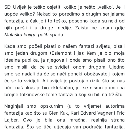
SE: Uvijek je teško osjetiti koliko je nešto „veliko“. Je li
uopće veliko? Nekad to poredimo s drugim serijalama
fantazija, a čak je i to teško, posebno kada su neki od
njih prešli i u druge medije. Zaista ne znam gdje
Malaška knjiga palih
spada.
Kada smo počeli pisati o našem fantazi svijetu, pisali
smo jedan drugom (Eslemont i ja): Kem je bio moja
idealna publika, ja njegova i onda smo pisali ono što
smo mislili da će se svidjeti onom drugom. Ujedno
smo se nadali da će se naći poneki obožavatelj kojem
će se to svidjeti. Ali uvijek je postojao rizik, što se nas
tiče, naš ukus je bio eklektičan, jer se nismo primili na
brojne tolkinovske teme fantazija koji su bili na tržištu.
Naginjali smo opskurnim (u to vrijeme) autorima
fantazija kao što su Glen Kuk, Karl Edvard Vagner i Fric
Lajber. Ovo je bila ona mračna, realnija strana
fantazija. Što se tiče utjecaja van područja fantazija,