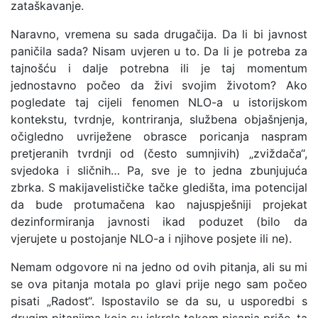
zataškavanje.
Naravno, vremena su sada drugačija. Da li bi javnost
paničila sada? Nisam uvjeren u to. Da li je potreba za
tajnošću i dalje potrebna ili je taj momentum
jednostavno počeo da živi svojim životom? Ako
pogledate taj cijeli fenomen NLO-a u istorijskom
kontekstu, tvrdnje, kontriranja, službena objašnjenja,
očigledno uvriježene obrasce poricanja naspram
pretjeranih tvrdnji od (često sumnjivih) „zviždača“,
svjedoka i sličnih… Pa, sve je to jedna zbunjujuća
zbrka. S makijavelističke tačke gledišta, ima potencijal
da bude protumačena kao najuspješniji projekat
dezinformiranja javnosti ikad poduzet (bilo da
vjerujete u postojanje NLO-a i njihove posjete ili ne).
Nemam odgovore ni na jedno od ovih pitanja, ali su mi
se ova pitanja motala po glavi prije nego sam počeo
pisati „Radost“. Ispostavilo se da su, u usporedbi s