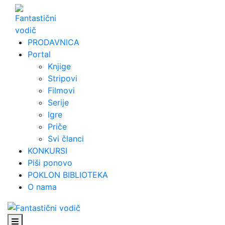
Skip
to
content
PRODAVNICA
Portal
Knjige
Stripovi
Filmovi
Serije
Igre
Priče
Svi članci
KONKURSI
Piši ponovo
POKLON BIBLIOTEKA
O nama