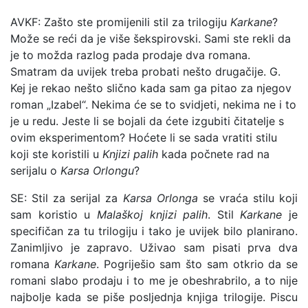
AVKF: Zašto ste promijenili stil za trilogiju
Karkane
?
Može se reći da je više šekspirovski. Sami ste rekli da
je to možda razlog pada prodaje dva romana.
Smatram da uvijek treba probati nešto drugačije. G.
Kej je rekao nešto slično kada sam ga pitao za njegov
roman „Izabel“. Nekima će se to svidjeti, nekima ne i to
je u redu. Jeste li se bojali da ćete izgubiti čitatelje s
ovim eksperimentom? Hoćete li se sada vratiti stilu
koji ste koristili u
Knjizi palih
kada počnete rad na
serijalu o
Karsa Orlongu
?
SE: Stil za serijal za
Karsa Orlonga
se vraća stilu koji
sam koristio u
Malaškoj knjizi palih
. Stil
Karkane
je
specifičan za tu trilogiju i tako je uvijek bilo planirano.
Zanimljivo je zapravo. Uživao sam pisati prva dva
romana
Karkane
. Pogriješio sam što sam otkrio da se
romani slabo prodaju i to me je obeshrabrilo, a to nije
najbolje kada se piše posljednja knjiga trilogije. Piscu