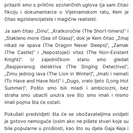
prilazili smo s prilično ezoteričnih uglova (ja sam čitao
fikciju i dokumentarce o Vijetnamskom ratu, Kem je
čitao egzistencijaliste i magične realiste).
Ja sam čitao „Dinu“, „Kratkoročne (The Short-timers)“ i
„Stakleno more (Sea of Glass)“, dok je Kem čitao „Zmaj
nikad ne spava (The Dragon Never Sleeps)“, „Zamak
(The Castle)“ i „Nepostojeći vitez (The Non-Existent
Knight)“. U zajedničkom stanu smo gledali
„Raspjevanog detektiva (The Singing Detective)“,
„Zimu jednog lava (The Lion in Winter)“, „Imati i nemati
(To Have and Have Not)“ i „Dugo, vrelo ljeto (Long Hot
Summer)“. Pošto smo bili mladi i ambiciozni, bez
straha smo ubacili unutra sve što smo imali i nismo
imali pojma šta će ostati.
Pokušati predvidjeti šta će se obožavateljima svidjeti
je gotovo nemoguće (osim ako ne pišete stvari koje su
bile popularne u prošlosti, kao što su djela Gaja Keja i