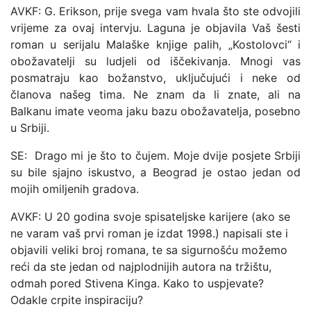
AVKF: G. Erikson, prije svega vam hvala što ste odvojili
vrijeme za ovaj intervju. Laguna je objavila Vaš šesti
roman u serijalu Malaške knjige palih, „Kostolovci“ i
obožavatelji su ludjeli od iščekivanja. Mnogi vas
posmatraju kao božanstvo, uključujući i neke od
članova našeg tima. Ne znam da li znate, ali na
Balkanu imate veoma jaku bazu obožavatelja, posebno
u Srbiji.
SE: Drago mi je što to čujem. Moje dvije posjete Srbiji
su bile sjajno iskustvo, a Beograd je ostao jedan od
mojih omiljenih gradova.
AVKF: U 20 godina svoje spisateljske karijere (ako se
ne varam vaš prvi roman je izdat 1998.) napisali ste i
objavili veliki broj romana, te sa sigurnošću možemo
reći da ste jedan od najplodnijih autora na tržištu,
odmah pored Stivena Kinga. Kako to uspjevate?
Odakle crpite inspiraciju?