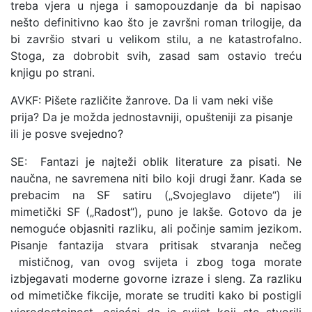
treba vjera u njega i samopouzdanje da bi napisao
nešto definitivno kao što je završni roman trilogije, da
bi završio stvari u velikom stilu, a ne katastrofalno.
Stoga, za dobrobit svih, zasad sam ostavio treću
knjigu po strani.
AVKF: Pišete različite žanrove. Da li vam neki više
prija? Da je možda jednostavniji, opušteniji za pisanje
ili je posve svejedno?
SE: Fantazi je najteži oblik literature za pisati. Ne
naučna, ne savremena niti bilo koji drugi žanr. Kada se
prebacim na SF satiru („Svojeglavo dijete“) ili
mimetički SF („Radost“), puno je lakše. Gotovo da je
nemoguće objasniti razliku, ali počinje samim jezikom.
Pisanje fantazija stvara pritisak stvaranja nečeg
mističnog, van ovog svijeta i zbog toga morate
izbjegavati moderne govorne izraze i sleng. Za razliku
od mimetičke fikcije, morate se truditi kako bi postigli