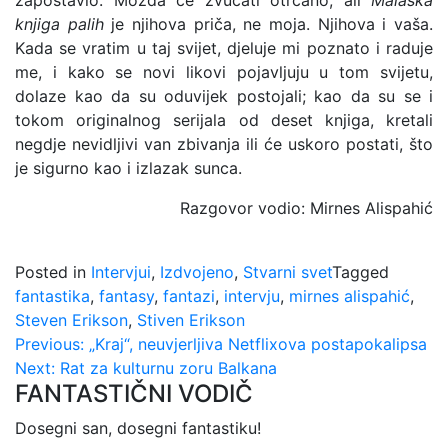
zapostavio. Možda će zvučati otrcano, ali
Malaška
knjiga palih
je njihova priča, ne moja. Njihova i vaša.
Kada se vratim u taj svijet, djeluje mi poznato i raduje
me, i kako se novi likovi pojavljuju u tom svijetu,
dolaze kao da su oduvijek postojali; kao da su se i
tokom originalnog serijala od deset knjiga, kretali
negdje nevidljivi van zbivanja ili će uskoro postati, što
je sigurno kao i izlazak sunca.
Razgovor vodio: Mirnes Alispahić
Posted in
Intervjui
,
Izdvojeno
,
Stvarni svet
Tagged
fantastika
,
fantasy
,
fantazi
,
intervju
,
mirnes alispahić
,
Steven Erikson
,
Stiven Erikson
Kretanje
Previous:
„Kraj“, neuvjerljiva Netflixova postapokalipsa
Next:
Rat za kulturnu zoru Balkana
članka
FANTASTIČNI VODIČ
Dosegni san, dosegni fantastiku!