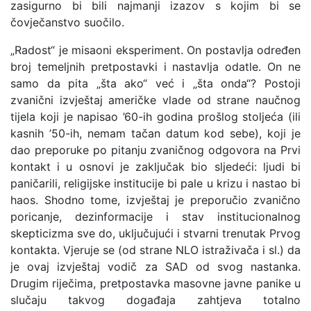
zasigurno bi bili najmanji izazov s kojim bi se
čovječanstvo suočilo.
„Radost“ je misaoni eksperiment. On postavlja određen
broj temeljnih pretpostavki i nastavlja odatle. On ne
samo da pita „šta ako“ već i „šta onda“? Postoji
zvanični izvještaj američke vlade od strane naučnog
tijela koji je napisao ’60-ih godina prošlog stoljeća (ili
kasnih ’50-ih, nemam tačan datum kod sebe), koji je
dao preporuke po pitanju zvaničnog odgovora na Prvi
kontakt i u osnovi je zaključak bio sljedeći: ljudi bi
paničarili, religijske institucije bi pale u krizu i nastao bi
haos. Shodno tome, izvještaj je preporučio zvanično
poricanje, dezinformacije i stav institucionalnog
skepticizma sve do, uključujući i stvarni trenutak Prvog
kontakta. Vjeruje se (od strane NLO istraživača i sl.) da
je ovaj izvještaj vodič za SAD od svog nastanka.
Drugim riječima, pretpostavka masovne javne panike u
slučaju takvog događaja zahtjeva totalno