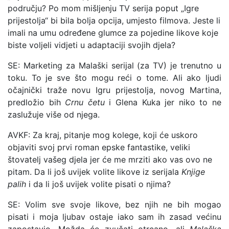
području? Po mom mišljenju TV serija poput „Igre
prijestolja“ bi bila bolja opcija, umjesto filmova. Jeste li
imali na umu određene glumce za pojedine likove koje
biste voljeli vidjeti u adaptaciji svojih djela?
SE: Marketing za Malaški serijal (za TV) je trenutno u
toku. To je sve što mogu reći o tome. Ali ako ljudi
očajnički traže novu Igru prijestolja, novog Martina,
predložio bih
Crnu četu
i Glena Kuka jer niko to ne
zaslužuje više od njega.
AVKF: Za kraj, pitanje mog kolege, koji će uskoro
objaviti svoj prvi roman epske fantastike, veliki
štovatelj vašeg djela jer će me mrziti ako vas ovo ne
pitam. Da li još uvijek volite likove iz serijala
Knjige
palih
i da li još uvijek volite pisati o njima?
SE: Volim sve svoje likove, bez njih ne bih mogao
pisati i moja ljubav ostaje iako sam ih zasad većinu