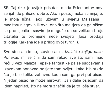
SE: Taj rizik je uvijek prisutan, mada Eslemontov novi
serijal ide prilično dobro. Ako i postoji neka sumnja, to
je moja lična. Iako uživam u svijetu Malazana i
mnoštvu njegovih likova, ono što me tjera da ga pišem
se promijenilo i sasvim je moguće da se velikom broju
čitatelja te promjene neće svidjeti (loša prodaja
trilogije Karkana ide u prilog ovoj tvrdnji).
Sve što sam imao, stavio sam u
Malašku knjigu palih
.
Ponekad mi se čini da sam rekao sve što sam imao
reći u vezi Malaza i epske fantastike pa se suočavam s
izazovom ponovne posjete tom svijetu kako bih otkrio
šta je bilo toliko zabavno kada sam ga prvi put pisao.
Nijedan pisac ne može mirovati. Ja i dalje osjećam da
idem naprijed, što ne mora značiti da je to loša stvar.