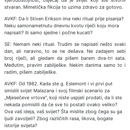
vjerodostojnost, osjećaj da je svijet koji ste stvorili
stvaran. Mimetička fikcija to uzima zdravo za gotovo.
AVKF: Da li Stiven Erikson ima neki ritual prije pisanja?
Neku samonametnutu dnevnu kvotu riječi koju mora
napisati? Ili samo sjedne i počne kucati?
SE: Nemam neki ritual. Trudim se napisati nešto svaki
dan, ali naravno, to se ne dešava. Ne zadajem sebi
broj riječi, ali gledam da pišem barem dva-tri sata.
Međutim, pravim zabilješke. Nekim danima samo to i
radim, pišem zabilješke.
AVKF: Od 1982. Kada ste g. Eslemont i vi prvi put
smislili svijet Malazana i svoj filmski scenario za
„Mjesečeve vrtove“, koji niste uspjeli prodati, da li ste
nekada pomislili da će sve to postati ovako veliko?
Ova vaš ideja, vaš svijet? Šta mislite zbog čega su ga
ljudi zavoljeli? Zbog različitih rasa, likova, bogate
istorije svijeta?