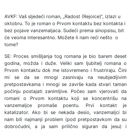
AVKF: Vaš sljedeći roman, „Radost (Rejoice)“, izlazi u
oktobru. To je roman o Prvom kontaktu bez kontakta i
bez pojave vanzemaljaca. Sudeći prema sinopsisu, bit
će veoma interesantno. Možete li nam reći nešto o
tome?
SE: Proces smišljanja tog romana je bio barem deset
godina, možda i duže. Veliki sam ljubitelj romana o
Prvom kontaktu dok me istovremeno i frustriraju. Čini
mi se da se mnogi zasnivaju na neubjedljivim
pretpostavkama i mnogi se završe kada stvari taman
počinju postajati zanimljive. Počeo sam vjerovati da
romani o Prvom kontaktu koji se koncentrišu na
vanzemaljce promaše poentu. Prvi kontakt je
katalizator. Ako bi se nekada desio, vanzemaljci bi
nam bili najmanji problem (pod pretpostavkom da su
dobroćudni, a ja sam prilično siguran da jesu) i