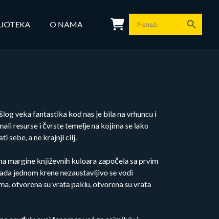
LIOTEKA
O NAMA
og veka fantastika kod nas je bila na vrhuncu i
ali resurse i čvrste temelje na kojima se lako
i sebe, a ne krajnji cilj.
 na margine književnih kuloara započela sa prvim
 kada jednom krene nezaustavljivo se vodi
ma, otvorena su vrata paklu, otvorena su vrata