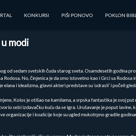
RTAL
KONKURSI
PIŠI PONOVO
POKLON BIB
 u modi
nog od sedam svetskih čuda starog sveta. Osamdesetih godina prošl
sa Rodosa. No, činjenica je da smo istovetno kao i Grci sa Rodosa im
e elana i idealizma, glavni akteri predstave su ‘odrasli’ i počeli gledat
njene, Kolos je otišao na kamilama, a srpska fantastika je svoj put
otvorio sebi izdavačku kuću da se igra. Urušavanje je poput lavine,
ve organizacije i koalicije koje su ugled mukotrpno gradile godina