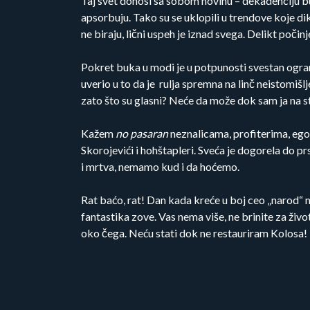
Taj svet donosi sa sobom novinu – dekadenciju buk
apsorbuju. Tako su se uklopili u trendove koje dikt
ne biraju, lični uspeh je iznad svega. Delikt poč
Pokret buka u modi je u potpunosti svestan ogranič
uverio u to da je rulja spremna na linč neistom
zato što su glasni? Neće da može dok sam ja na st
Kažem
no pasaran
neznalicama, profiterima, ego
Skorojevići i hohštapleri. Sveća je dogorela do
i mrtva, nemamo kud i da hoćemo.
Rat baćo, rat! Dan kada kreće u boj ceo „narod“ 
fantastika zove. Vas nema više, ne brinite za živ
oko čega. Neću stati dok ne restauriram Kolosa!