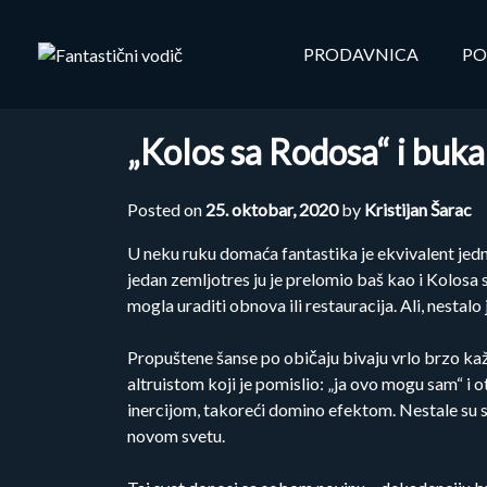
Skip
to
PRODAVNICA
PO
content
„Kolos sa Rodosa“ i buka
Posted on
25. oktobar, 2020
by
Kristijan Šarac
U neku ruku domaća fantastika je ekvivalent jed
jedan zemljotres ju je prelomio baš kao i Kolosa 
mogla uraditi obnova ili restauracija. Ali, nestalo j
Propuštene šanse po običaju bivaju vrlo brzo kaž
altruistom koji je pomislio: „ja ovo mogu sam“ i 
inercijom, takoreći domino efektom. Nestale su s
novom svetu.