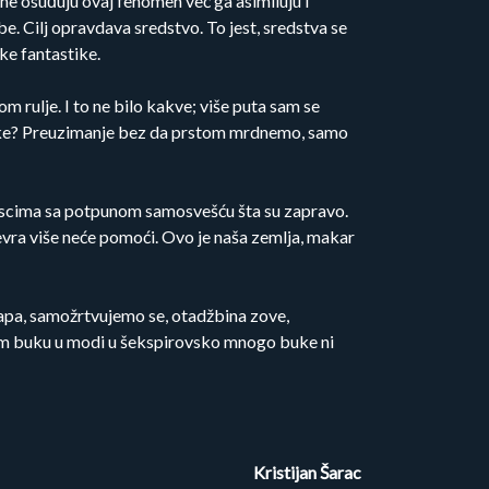
 ne osuđuju ovaj fenomen već ga asimiluju i
ebe. Cilj opravdava sredstvo. To jest, sredstva se
ke fantastike.
m rulje. I to ne bilo kakve; više puta sam se
astike? Preuzimanje bez da prstom mrdnemo, samo
 piscima sa potpunom samosvešću šta su zapravo.
evra više neće pomoći. Ovo je naša zemlja, makar
mapa, samožrtvujemo se, otadžbina zove,
vorim buku u modi u šekspirovsko mnogo buke ni
Kristijan Šarac