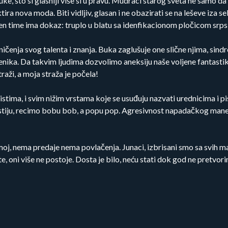
e, što si glasniji više si u pravu. Mudraci starog sveta ne samo da
ira nova moda. Biti vidljiv, glasan i ne obazirati se na leševe iza s
injen time ima dokaz: truplo u blatu sa idenfikacionom pločicom srps
enja svog talenta i znanja. Buka zaglušuje one slične njima, sindro
išljenika. Da takvim ljudima dozvolimo aneksiju naše voljene fant
raži, a moja straža je počela!
istima, i svim nižim vrstama koje se usuđuju nazvati urednicima i
 prstiju, recimo bobu bob, a popu pop. Agresivnost napadačkog man
moj, nema predaje nema povlačenja. Junaci, izbrisani smo sa svih 
ote, oni više ne postoje. Dosta je bilo, neću stati dok god ne pret