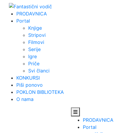
Skip
to
PRODAVNICA
content
Portal
Knjige
Stripovi
Filmovi
Serije
Igre
Priče
Svi članci
KONKURSI
Piši ponovo
POKLON BIBLIOTEKA
O nama
PRODAVNICA
Portal