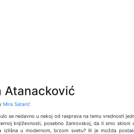
n Atanacković
y
Mira Satarić
“, čulo se nedavno u nekoj od rasprava na temu vrednosti jed
rnoj književnosti, posebno žanrovskoj, da li smo skloni 
la izlišna u modernom, brzom svetu? Ili je možda postal