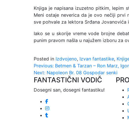
Knjiga je napisana izuzetno pitkim, lepim s
Meni ostaje neverica da je ovo nečiji prvi 
sve pohvale za lektora Srđana Jovanovića i 
Iako se u skorije vreme vode brojne debate
punim pravom našla u najužem izboru za ov
Posted in
Izdvojeno
,
Izvan fantastike
,
Knjig
Kretanje
Previous:
Betmen & Tarzan – Ron Marz, Igor
Next:
Napoleon Br. 08 Gospodar senki
članka
FANTASTIČNI VODIČ
PR
Dosegni san, dosegni fantastiku!