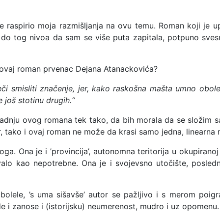
 raspirio moja razmišljanja na ovu temu. Roman koji je u
eo do tog nivoa da sam se više puta zapitala, potpuno sves
ori ovaj roman prvenac Dejana Atanackovića?
 reči smisliti značenje, jer, kako raskošna mašta umno obo
još stotinu drugih.“
adnju ovog romana tek tako, da bih morala da se složim 
 tako i ovaj roman ne može da krasi samo jedna, linearna r
ga. Ona je i ’provincija’, autonomna teritorija u okupiranoj 
valo kao nepotrebne. Ona je i svojevsno utočište, posle
olele, ’s uma sišavše’ autor se pažljivo i s merom poigr
ude i zanose i (istorijsku) neumerenost, mudro i uz opomenu.