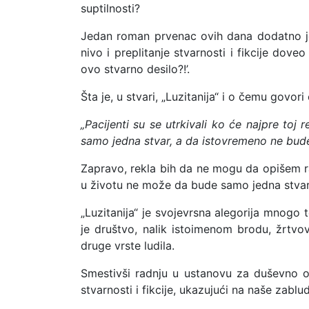
suptilnosti?
Jedan roman prvenac ovih dana dodatno je
nivo i preplitanje stvarnosti i fikcije dov
ovo stvarno desilo?!’.
Šta je, u stvari, „Luzitanija“ i o čemu gov
„Pacijenti su se utrkivali ko će najpre toj
samo jedna stvar, a da istovremeno ne bude 
Zapravo, rekla bih da ne mogu da opišem r
u životu ne može da bude samo jedna stvar,
„Luzitanija“ je svojevrsna alegorija mnogo to
je društvo, nalik istoimenom brodu, žrtvo
druge vrste ludila.
Smestivši radnju u ustanovu za duševno ob
stvarnosti i fikcije, ukazujući na naše zabl