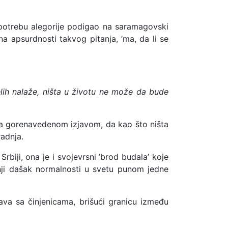
potrebu alegorije podigao na saramagovski
na apsurdnosti takvog pitanja, ’ma, da li se
lelih nalaže, ništa u životu ne može da bude
sa gorenavedenom izjavom, da kao što ništa
adnja.
Srbiji, ona je i svojevrsni ’brod budala’ koje
dnji dašak normalnosti u svetu punom jedne
ava sa činjenicama, brišući granicu između