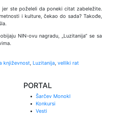
jer ste poželeli da poneki citat zabeležite.
 umetnosti i kulture, čekao do sada? Takođe,
la.
obijaju NIN-ovu nagradu, „Luzitanija“ se sa
vima.
 književnost
,
Luzitanija
,
velliki rat
PORTAL
Šarčev Monokl
Konkursi
Vesti