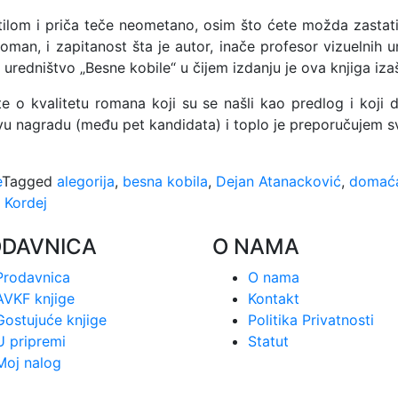
tilom i priča teče neometano, osim što ćete možda zastati 
roman, i zapitanost šta je autor, inače profesor vizuelnih
uredništvo „Besne kobile“ u čijem izdanju je ova knjiga izaš
 o kvalitetu romana koji su se našli kao predlog i koji d
u nagradu (među pet kandidata) i toplo je preporučujem s
e
Tagged
alegorija
,
besna kobila
,
Dejan Atanacković
,
domaća
 Kordej
ODAVNICA
O NAMA
Prodavnica
O nama
AVKF knjige
Kontakt
Gostujuće knjige
Politika Privatnosti
U pripremi
Statut
Moj nalog