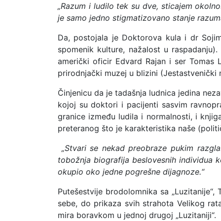
„Razum i ludilo tek su dve, sticajem okolnos
je samo jedno stigmatizovano stanje razuma
Da, postojala je Doktorova kula i dr Soji
spomenik kulture, nažalost u raspadanju). 
američki oficir Edvard Rajan i ser Tomas Li
prirodnjački muzej u blizini (Jestastvenički
Činjenicu da je tadašnja ludnica jedina nezavi
kojoj su doktori i pacijenti sasvim ravnopr
granice između ludila i normalnosti, i knjig
preteranog što je karakteristika naše (politič
„Stvari se nekad preobraze pukim razglaba
tobožnja biografija beslovesnih individua 
okupio oko jedne pogrešne dijagnoze.“
Putešestvije brodolomnika sa „Luzitanije“,
sebe, do prikaza svih strahota Velikog rat
mira boravkom u jednoj drugoj „Luzitaniji“.