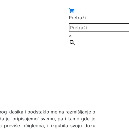
Pretraži
×
nog klasika i podstaklo me na razmišljanje o
da je ’pripisujemo’ svemu, pa i tamo gde je
a previše očigledna, i izgubila svoju dozu