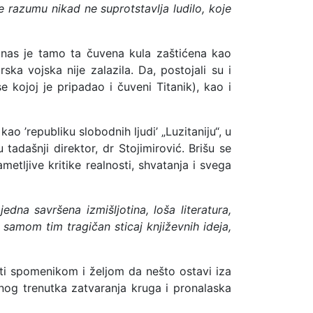
se razumu nikad ne suprotstavlja ludilo, koje
danas je tamo ta čuvena kula zaštićena kao
ka vojska nije zalazila. Da, postojali su i
e kojoj je pripadao i čuveni Titanik), kao i
kao ’republiku slobodnih ljudi’ „Luzitaniju“, u
tadašnji direktor, dr Stojimirović. Brišu se
metljive kritike realnosti, shvatanja i svega
na savršena izmišljotina, loša literatura,
samom tim tragičan sticaj književnih ideja,
sti spomenikom i željom da nešto ostavi iza
čnog trenutka zatvaranja kruga i pronalaska