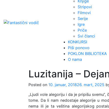
Knjige
Stripovi
Filmovi
Serije
Igre
Priče
Svi članci
KONKURSI
Piši ponovo
POKLON BIBLIOTEKA
O nama
Luzitanija – Deja
Posted on
10. januar, 2018
26. mart, 2025
b
„Ljudi vole alegoriju i da je pripišu svemu
tome. Da li nam nedostaje alegorije u mode
nema ili je ta veština alegorijskog posta