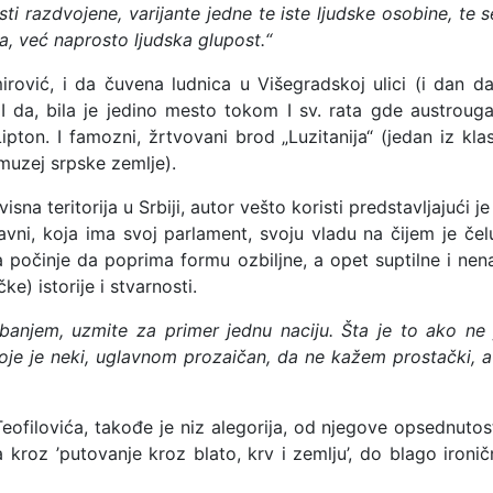
ti razdvojene, varijante jedne te iste ljudske osobine, te 
, već naprosto ljudska glupost.“
mirović, i da čuvena ludnica u Višegradskoj ulici (i dan 
I da, bila je jedino mesto tokom I sv. rata gde austrougars
pton. I famozni, žrtvovani brod „Luzitanija“ (jedan iz klas
 muzej srpske zemlje).
sna teritorija u Srbiji, autor vešto koristi predstavljajući je 
avni, koja ima svoj parlament, svoju vladu na čijem je čelu 
a počinje da poprima formu ozbiljne, a opet suptilne i nena
ke) istorije i stvarnosti.
njem, uzmite za primer jednu naciju. Šta je to ako ne jed
koje je neki, uglavnom prozaičan, da ne kažem prostački, a 
 Teofilovića, takođe je niz alegorija, od njegove opsednuto
a kroz ’putovanje kroz blato, krv i zemlju’, do blago ironi