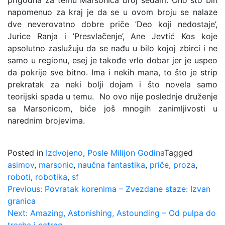
prigodna za temu Marsonica broj sedam. Ono što bih
napomenuo za kraj je da se u ovom broju se nalaze
dve neverovatno dobre priče ’Deo koji nedostaje’,
Jurice Ranja i ’Presvlačenje’, Ane Jevtić Kos koje
apsolutno zaslužuju da se nađu u bilo kojoj zbirci i ne
samo u regionu, esej je takođe vrlo dobar jer je uspeo
da pokrije sve bitno. Ima i nekih mana, to što je strip
prekratak za neki bolji dojam i što novela samo
teorijski spada u temu. No ovo nije poslednje druženje
sa Marsonicom, biće još mnogih zanimljivosti u
narednim brojevima.
Posted in
Izdvojeno
,
Posle Milijon Godina
Tagged
asimov
,
marsonic
,
naučna fantastika
,
priče
,
proza
,
roboti
,
robotika
,
sf
Kretanje
Previous:
Povratak korenima – Zvezdane staze: Izvan
granica
članka
Next:
Amazing, Astonishing, Astounding – Od pulpa do