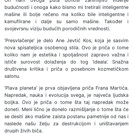
On nam ovoga puta donosi zanimljivo viđenje
budućnosti i onoga kako bismo mi tretirali inteligentne
mašine ili bolje rečeno ma koliko bile inteligentne i
kamuflirane i dalje su samo mašine. Također i
svojevrsnu viziju budućih porodičnih vrednosti.
’Presvlačenje’ je delo Ane Jevtić Kos, koja je sasvim
nova spisateljica osobenog stila. Ovo je priča o tome
koliko nam je estetika i spoljašnost zapravo važna i
ističe surovost dolaženja do tog ’ideala’. Snažna
društvena kritika i priča o posebnom kozmetičkom
salonu.
’Plava planeta’ je prva objavljena priča Frana Martića.
Napredak, nauka i evolucija svega, je najveća ljudska
boljka. Ovo je priča o tome šta taj napredak može
doneti. Meni lično je donelo razmišljanje o tome šta će
se desiti ako mašine zaista postanu pametnije od nas i
naslede našu želju za destrukcijom i uništavanjem
drugih živih biča.