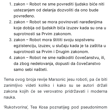
zakon – Robot ne sme povrediti ljudsko biće niti
ustezanjem od delanja dozvoliti da ono bude
povređeno.
zakon – Robot se mora povinovati naređenjima
koje dobija od ljudskih bića izuzev kada su ona u
suprotnosti sa Prvim zakonom.
zakon – Robot mora štititi svoju sopstvenu
egzistenciju, izuzev, u slučaju kada je ta zaštita u
suprotnosti sa Prvim i Drugim zakonom.
zakon – Robot ne sme naškoditi čovečanstvu, ili,
da zbog nedelovanja, dopusti da čovečanstvo
samo sebi našteti.
Tema ovog broja revije Marsonic jesu roboti, pa će biti
zanimljivo videti koliko i kako su se autori držali
zakona kojih će se verovatno pridržavati i moderna
nauka.
’Rukotvorina’, Tea Kosa poznatijeg pod pseudonimom