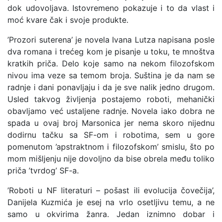
dok udovoljava. Istovremeno pokazuje i to da vlast i
moć kvare čak i svoje produkte.
’Prozori suterena’ je novela Ivana Lutza napisana posle
dva romana i trećeg kom je pisanje u toku, te mnoštva
kratkih priča. Delo koje samo na nekom filozofskom
nivou ima veze sa temom broja. Suština je da nam se
radnje i dani ponavljaju i da je sve nalik jedno drugom.
Usled takvog življenja postajemo roboti, mehanički
obavljamo već ustaljene radnje. Novela iako dobra ne
spada u ovaj broj Marsonica jer nema skoro nijednu
dodirnu tačku sa SF-om i robotima, sem u gore
pomenutom ’apstraktnom i filozofskom’ smislu, što po
mom mišljenju nije dovoljno da bise obrela među toliko
priča ’tvrdog’ SF-a.
’Roboti u NF literaturi – pošast ili evolucija čovečija’,
Danijela Kuzmića je esej na vrlo osetljivu temu, a ne
samo u okvirima žanra. Jedan iznimno dobar i