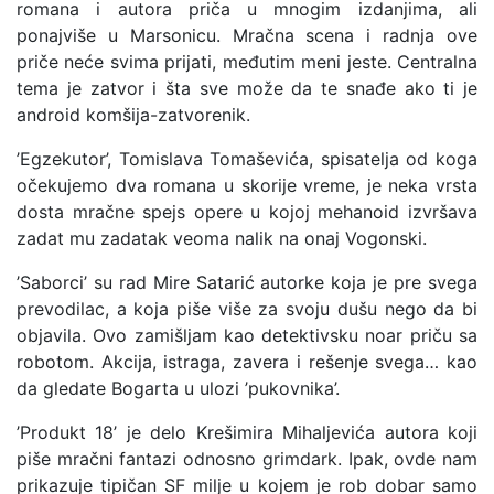
romana i autora priča u mnogim izdanjima, ali
ponajviše u Marsonicu. Mračna scena i radnja ove
priče neće svima prijati, međutim meni jeste. Centralna
tema je zatvor i šta sve može da te snađe ako ti je
android komšija-zatvorenik.
’Egzekutor’, Tomislava Tomaševića, spisatelja od koga
očekujemo dva romana u skorije vreme, je neka vrsta
dosta mračne spejs opere u kojoj mehanoid izvršava
zadat mu zadatak veoma nalik na onaj Vogonski.
’Saborci’ su rad Mire Satarić autorke koja je pre svega
prevodilac, a koja piše više za svoju dušu nego da bi
objavila. Ovo zamišljam kao detektivsku noar priču sa
robotom. Akcija, istraga, zavera i rešenje svega… kao
da gledate Bogarta u ulozi ’pukovnika’.
’Produkt 18’ je delo Krešimira Mihaljevića autora koji
piše mračni fantazi odnosno grimdark. Ipak, ovde nam
prikazuje tipičan SF milje u kojem je rob dobar samo