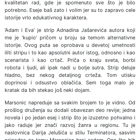
kvalitetan rad, gde je spomenuto sve što je bilo
potrebno. Eseje baš zato i volim jer su to zapravo cele
istorije vrlo edukativnog karaktera.
’Adam i Eva’ je strip Adnadina Jašarevića autora koji
me je ’kupio’ pričom u broju sa temom alternativne
istorije. Ovog puta se oprobava u devetoj umetnosti
iliti stripu i to kao apsolutni autor istog, odnosno i kao
scenarista i kao crtač. Priča o kraju sveta, borbi
robota i ljudi, ali ipak nadi u bolje sutra. Strip deluje
hladno, bez nekog detaljnog crteža. Tom utisku
doprinosi i odsustvo oblačića. Sem toga malo je
kratak da bih stekao još neki dojam.
Marsonic napreduje sa svakim brojem to je vidno. Od
prošlog druženja su dodali obavezan deo revije; jedna
novela i po jedan esej i strip što je izuzetno pohvalno i
jako raduje jer znači razvoj žanra u regionu. Tu je
naslovnica Darija Jelušića u stilu Terminatora, sasvim