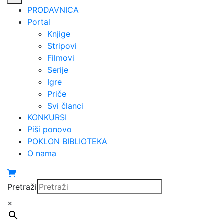
PRODAVNICA
Portal
Knjige
Stripovi
Filmovi
Serije
Igre
Priče
Svi članci
KONKURSI
Piši ponovo
POKLON BIBLIOTEKA
O nama
Pretraži
×