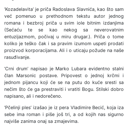
’Kozadelavita’ je priča Radoslava Slavnića, kao što sam
već pomenuo u prethodnom tekstu autor jednog
romana i bezbroj priča u svim iole bitnim izdanjima
(Sećaću te se kao nekog sa neverovatnim
entuzijazmom, počivaj u miru drugar.). Priča o tome
koliko je teško čak i sa pravim izumom uspeti prodati
proizvod korporacijama. Ali i o uticaju požude na naše
rasuđivanje.
’Crni drum’ napisao je Marko Lubara evidentno stalni
član Marsonic postave. Pripovest o jednoj krčmi i
jednom pijancu koji će se na putu do kuće sresti sa
nečim što će ga prestraviti i vratiti Bogu. Stilski dobro
napisano, ali i nedorečeno.
’Pčelinji ples’ izašao je iz pera Vladimire Becić, koja iza
sebe ima roman i piše još tri, a od kojih nas sigurno
najviše zanima onaj sa zmajevima.