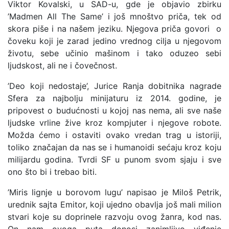
Viktor Kovalski, u SAD-u, gde je objavio zbirku
’Madmen All The Same’ i još mnoštvo priča, tek od
skora piše i na našem jeziku. Njegova priča govori o
čoveku koji je zarad jedino vrednog cilja u njegovom
životu, sebe učinio mašinom i tako oduzeo sebi
ljudskost, ali ne i čovečnost.
’Deo koji nedostaje’, Jurice Ranja dobitnika nagrade
Sfera za najbolju minijaturu iz 2014. godine, je
pripovest o budućnosti u kojoj nas nema, ali sve naše
ljudske vrline žive kroz kompjuter i njegove robote.
Možda ćemo i ostaviti ovako vredan trag u istoriji,
toliko značajan da nas se i humanoidi sećaju kroz koju
milijardu godina. Tvrdi SF u punom svom sjaju i sve
ono što bi i trebao biti.
’Miris lignje u borovom lugu’ napisao je Miloš Petrik,
urednik sajta Emitor, koji ujedno obavlja još mali milion
stvari koje su doprinele razvoju ovog žanra, kod nas.