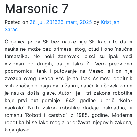
Marsonic 7
Posted on
26. jul, 2016
26. mart, 2025
by
Kristijan
Šarac
Činjenica je da SF bez nauke nije SF, kao i to da ni
nauka ne može bez primesa istog, otud i ono ’naučna
fantastika’. No neki žanrovski pisci su ipak veći
vizionari od drugih, pa je tako Žil Vern predvideo
podmornicu, tenk i putovanje na Mesec, ali on nije
zvezda ovog uvoda već je to Isak Asimov, dobitnik
svih značajnih nagrada u žanru, naučnik i čovek kome
je nauka došla glave. Autor je i tri zakona robotike
koje prvi put pominje 1942. godine u priči ’Kolo-
naokolo’. Nulti zakon robotike dodaje naknadno, u
romanu ’Roboti i carstvo’ iz 1985. godine. Moderna
robotika bi se lako mogla pridržavati njegovih zakona,
koja glase: