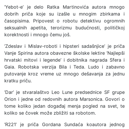
’Yebot-e’ je delo Ratka Martinovića autora mnogo
dobrih priča koje su izašle u mnogim zbirkama i
časopisima. Pripovest o robotu detektivu ogromnih
seksualnih apetita, terorizmu budućnosti, političkoj
korektnosti i mnogo čemu još.
’Zdeslav i Mislav-roboti i hipsteri sadašnjice’ je priča
Vanje Spirina autora obavezne školske lektire ’Najlepši
hrvatski mitovi i legende’ i dobitnika nagrada Sfera i
Gaia. Robotska verzija Bila i Teda. Ludo i zabavno
putovanje kroz vreme uz mnogo dešavanja za jednu
kratku priču.
’Dar’ je stvaralaštvo Leo Lune predsednice SF grupe
Orion i jedne od redovnih autora Marsonica. Govori o
tome koliko jedan događaj menja pogled na svet, te
koliko se čovek može zbližiti sa robotom.
’R221’ je priča Gordana Sundaća koautora jednog