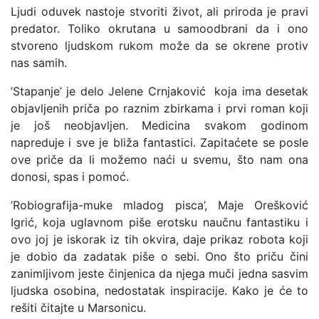
Ljudi oduvek nastoje stvoriti život, ali priroda je pravi
predator. Toliko okrutana u samoodbrani da i ono
stvoreno ljudskom rukom može da se okrene protiv
nas samih.
’Stapanje’ je delo Jelene Crnjaković koja ima desetak
objavljenih priča po raznim zbirkama i prvi roman koji
je još neobjavljen. Medicina svakom godinom
napreduje i sve je bliža fantastici. Zapitaćete se posle
ove priče da li možemo naći u svemu, što nam ona
donosi, spas i pomoć.
’Robiografija-muke mladog pisca’, Maje Orešković
Igrić, koja uglavnom piše erotsku naučnu fantastiku i
ovo joj je iskorak iz tih okvira, daje prikaz robota koji
je dobio da zadatak piše o sebi. Ono što priču čini
zanimljivom jeste činjenica da njega muči jedna sasvim
ljudska osobina, nedostatak inspiracije. Kako je će to
rešiti čitajte u Marsonicu.