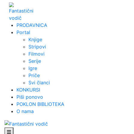
Skip
to
content
PRODAVNICA
Portal
Knjige
Stripovi
Filmovi
Serije
Igre
Priče
Svi članci
KONKURSI
Piši ponovo
POKLON BIBLIOTEKA
O nama