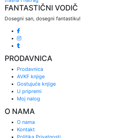
trasha i natrag
FANTASTIČNI VODIČ
Dosegni san, dosegni fantastiku!
PRODAVNICA
Prodavnica
AVKF knjige
Gostujuće knjige
U pripremi
Moj nalog
O NAMA
O nama
Kontakt
Politika Privatnosti