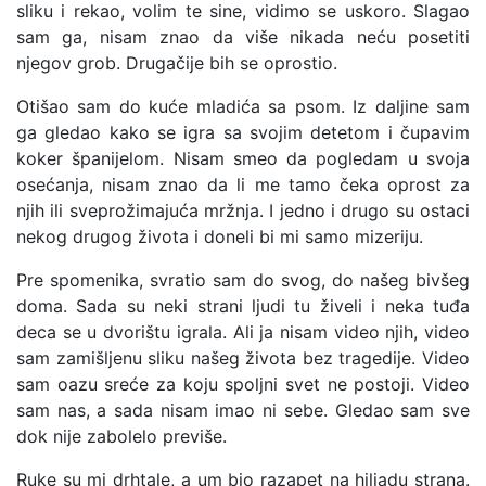
sliku i rekao, volim te sine, vidimo se uskoro. Slagao
sam ga, nisam znao da više nikada neću posetiti
njegov grob. Drugačije bih se oprostio.
Otišao sam do kuće mladića sa psom. Iz daljine sam
ga gledao kako se igra sa svojim detetom i čupavim
koker španijelom. Nisam smeo da pogledam u svoja
osećanja, nisam znao da li me tamo čeka oprost za
njih ili sveprožimajuća mržnja. I jedno i drugo su ostaci
nekog drugog života i doneli bi mi samo mizeriju.
Pre spomenika, svratio sam do svog, do našeg bivšeg
doma. Sada su neki strani ljudi tu živeli i neka tuđa
deca se u dvorištu igrala. Ali ja nisam video njih, video
sam zamišljenu sliku našeg života bez tragedije. Video
sam oazu sreće za koju spoljni svet ne postoji. Video
sam nas, a sada nisam imao ni sebe. Gledao sam sve
dok nije zabolelo previše.
Ruke su mi drhtale, a um bio razapet na hiljadu strana.