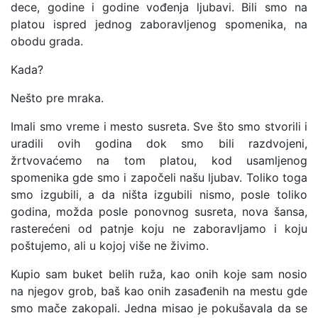
dece, godine i godine vođenja ljubavi. Bili smo na
platou ispred jednog zaboravljenog spomenika, na
obodu grada.
Kada?
Nešto pre mraka.
Imali smo vreme i mesto susreta. Sve što smo stvorili i
uradili ovih godina dok smo bili razdvojeni,
žrtvovaćemo na tom platou, kod usamljenog
spomenika gde smo i započeli našu ljubav. Toliko toga
smo izgubili, a da ništa izgubili nismo, posle toliko
godina, možda posle ponovnog susreta, nova šansa,
rasterećeni od patnje koju ne zaboravljamo i koju
poštujemo, ali u kojoj više ne živimo.
Kupio sam buket belih ruža, kao onih koje sam nosio
na njegov grob, baš kao onih zasađenih na mestu gde
smo mače zakopali. Jedna misao je pokušavala da se