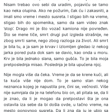
Nisam trebao ovo sebi da uradim, pojaviću se tamo
kao neka olupina. Ako ne požurim, čak ću i zakasniti, a
imali smo vreme i mesto susreta. I stigao bih na vreme,
stigao bih do spomenika, samo da sam video znak
’stop’. Drago mi je što vozač kamiona nije povređen.
Što se mene tiče, smrt drugi put izgleda strašnije, ne
zbog smrti same, nego zbog razloga za život. Ali smrt
je bila tu, a ja sam je krvav i izlomljen gledao iz nekog
jarka pored puta dok sam se davio, kao onda u moru.
Krv je bila jednako slana, samo gušća. To je bila moja
pretposlednja misao. Poslednja je bila upućena njoj.
Nije mogla više da čeka. Vreme je da se krene kući, ali
ta kuća više nije dom. To je samo stan nekog
neznanca kojeg je napustila pre, čini se, večnosti. Više
nije sumnjala da je na telefonu bio on, ali pitala se, da li
je znao, da li je mogao da pretpostavi šta je ona
ostavila iza sebe da bi došla ovde, u tačno vreme, na
mesto ponovnog susreta. Da li zna da ju je ubio sa