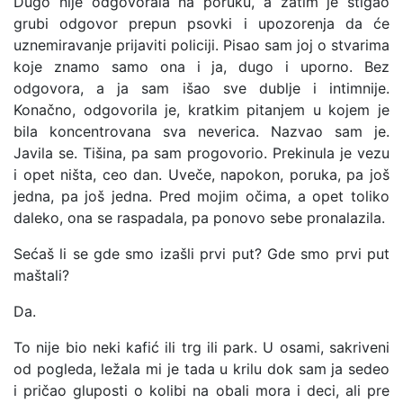
Dugo nije odgovorala na poruku, a zatim je stigao
grubi odgovor prepun psovki i upozorenja da će
uznemiravanje prijaviti policiji. Pisao sam joj o stvarima
koje znamo samo ona i ja, dugo i uporno. Bez
odgovora, a ja sam išao sve dublje i intimnije.
Konačno, odgovorila je, kratkim pitanjem u kojem je
bila koncentrovana sva neverica. Nazvao sam je.
Javila se. Tišina, pa sam progovorio. Prekinula je vezu
i opet ništa, ceo dan. Uveče, napokon, poruka, pa još
jedna, pa još jedna. Pred mojim očima, a opet toliko
daleko, ona se raspadala, pa ponovo sebe pronalazila.
Sećaš li se gde smo izašli prvi put? Gde smo prvi put
maštali?
Da.
To nije bio neki kafić ili trg ili park. U osami, sakriveni
od pogleda, ležala mi je tada u krilu dok sam ja sedeo
i pričao gluposti o kolibi na obali mora i deci, ali pre