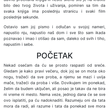
bilo deo tvog života i uživanja, pomiren sa tim da
svaka knjiga ima poslednju stranicu i svaki film
poslednje sekunde.
Ostavio sam joj pismo i odlučan u svojoj nameri,
napustio nju, napustio naš dom i sve što sam ikada
poznavao i imao i otišao da sam, daleko od svih i tiho,
napustim i sebe.
POČETAK
Nekad osećam da ću se prosto raspasti od sreće.
Gledam je kako pravi večeru, dok joj se on mota oko
nogu, tražeći da sve proba, a njemu se mazi i uvija
mače, tražeći da proba i više. Dovikujem im ponekad,
želim da budem uključen, ali posao je takav da ne bira
ni vreme ni mesto. Nema veze, jednog dana će se sve
ovo isplatiti, pa ću nadoknaditi. Razumeju oni da tata
mora da radi, ali razume i tata da ponekad sve mora