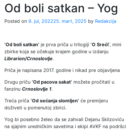
Od boli satkan – Yog
Posted on
9. jul, 2022
25. mart, 2025
by
Redakcija
’
Od boli satkan’
je prva priča u trilogiji
’O Sreći’
, mini
zbirke koja se očekuje krajem godine u izdanju
Librarion/Crnoslovlje
.
Priča je napisana 2017. godine i nikad pre objavljena
Drugu priču
’Od pacova sakat’
možete pročitati u
fanzinu
Crnoslovlje 1
.
Treća priča
’Od sećanja slomljen’
će premijeru
doživeti u pomenutoj zbirci.
Yog bi posebno želeo da se zahvali Dejanu Sklizoviću
na sjajnim uredničkim savetima i ekipi AVKF na podršci