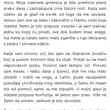
moru. Moja izabrana grobnica je bila predivno plava
preko dana i zastrašujuće crna tokom noći. Kada sam
osetio da je glad na korak od toga da me savlada,
skinuo sam sve sa sebe i zakoračio u hladnu vodu boje
mastila. Nebo je bilo prepuno zvezda i ja sam izabrao
jednu ka kojoj ću plivati, sve dok budem imao snage.
Iza mene je ostalo samo malo zgarište u rupi iskopanoj
u pesku i otrcana odeća.
Kada sam otvorio oči, bio sam na ribarskom brodiću
koji je punom brzinom išao ka obali. Pričali su na meni
nepoznatom jeziku. Ponovo sam sklopio oči. Proveo
sam mesec i nešto dana u bolnici, dok me nisu malo
uhranili i vratili na noge, a zatim, posle neuspešnih
pokušaja utvrđivanja mog identiteta, u čemu im nisam
bio od pomoći, samo su me otpustili. U mojoj glavi je
vladala potpuna konfuzija, ali jedno sam znao. Više ne
želim da umrem. Jednom je bilo dovoljno.