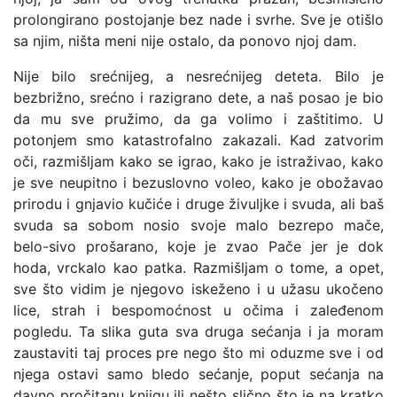
prolongirano postojanje bez nade i svrhe. Sve je otišlo
sa njim, ništa meni nije ostalo, da ponovo njoj dam.
Nije bilo srećnijeg, a nesrećnijeg deteta. Bilo je
bezbrižno, srećno i razigrano dete, a naš posao je bio
da mu sve pružimo, da ga volimo i zaštitimo. U
potonjem smo katastrofalno zakazali. Kad zatvorim
oči, razmišljam kako se igrao, kako je istraživao, kako
je sve neupitno i bezuslovno voleo, kako je obožavao
prirodu i gnjavio kučiće i druge živuljke i svuda, ali baš
svuda sa sobom nosio svoje malo bezrepo mače,
belo-sivo prošarano, koje je zvao Pače jer je dok
hoda, vrckalo kao patka. Razmišljam o tome, a opet,
sve što vidim je njegovo iskeženo i u užasu ukočeno
lice, strah i bespomoćnost u očima i zaleđenom
pogledu. Ta slika guta sva druga sećanja i ja moram
zaustaviti taj proces pre nego što mi oduzme sve i od
njega ostavi samo bledo sećanje, poput sećanja na
davno pročitanu knjigu ili nešto slično što je na kratko