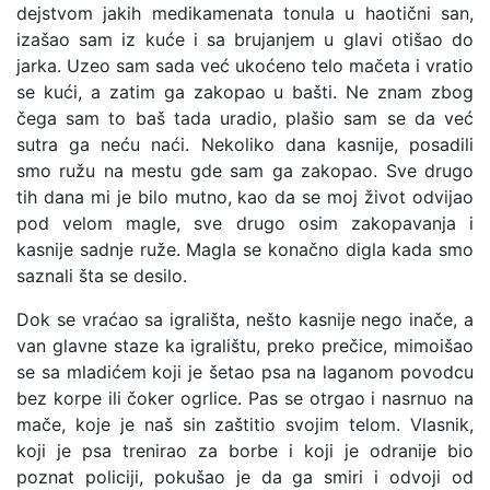
dejstvom jakih medikamenata tonula u haotični san,
izašao sam iz kuće i sa brujanjem u glavi otišao do
jarka. Uzeo sam sada već ukoćeno telo mačeta i vratio
se kući, a zatim ga zakopao u bašti. Ne znam zbog
čega sam to baš tada uradio, plašio sam se da već
sutra ga neću naći. Nekoliko dana kasnije, posadili
smo ružu na mestu gde sam ga zakopao. Sve drugo
tih dana mi je bilo mutno, kao da se moj život odvijao
pod velom magle, sve drugo osim zakopavanja i
kasnije sadnje ruže. Magla se konačno digla kada smo
saznali šta se desilo.
Dok se vraćao sa igrališta, nešto kasnije nego inače, a
van glavne staze ka igralištu, preko prečice, mimoišao
se sa mladićem koji je šetao psa na laganom povodcu
bez korpe ili čoker ogrlice. Pas se otrgao i nasrnuo na
mače, koje je naš sin zaštitio svojim telom. Vlasnik,
koji je psa trenirao za borbe i koji je odranije bio
poznat policiji, pokušao je da ga smiri i odvoji od