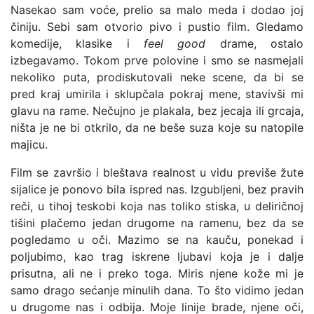
Nasekao sam voće, prelio sa malo meda i dodao joj
činiju. Sebi sam otvorio pivo i pustio film. Gledamo
komedije, klasike i
feel good
drame, ostalo
izbegavamo. Tokom prve polovine i smo se nasmejali
nekoliko puta, prodiskutovali neke scene, da bi se
pred kraj umirila i sklupčala pokraj mene, stavivši mi
glavu na rame. Nečujno je plakala, bez jecaja ili grcaja,
ništa je ne bi otkrilo, da ne beše suza koje su natopile
majicu.
Film se završio i bleštava realnost u vidu previše žute
sijalice je ponovo bila ispred nas. Izgubljeni, bez pravih
reči, u tihoj teskobi koja nas toliko stiska, u deliričnoj
tišini plačemo jedan drugome na ramenu, bez da se
pogledamo u oči. Mazimo se na kauču, ponekad i
poljubimo, kao trag iskrene ljubavi koja je i dalje
prisutna, ali ne i preko toga. Miris njene kože mi je
samo drago sećanje minulih dana. To što vidimo jedan
u drugome nas i odbija. Moje linije brade, njene oči,