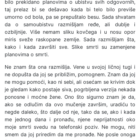
bilo prekidano planovima o ubistvu svih odgovornih,
taj prelaz bi se dešavao kada bi telo bilo previše
umorno od bola, pa se prepuštalo besu. Sada shvatam
da o samoubistvu razmišljam ređe, ali dublje i
ozbiljnije. Više nemam sliku kovčega i u nosu opor
miris sveže raskopane zemlje. Sada razmišljam šta,
kako i kada završiti sve. Slike smrti su zamenjene
planovima o smrti.
Ne znam šta ona razmišlja. Vene u svojoj ličnoj tugi i
ne dopušta da joj se približim, pomognem. Znam da joj
ne mogu pomoći, kao ni sebi, ali osećam se krivim dok
je gledam kako postaje siva, pogrbljena verzija nekada
ponosne i moćne žene. Ono što sigurno znam je da,
ako se odlučim da ovo mučenje završim, uradiću to
negde daleko, što dalje od nje, tako da se, ako i kada
me jednog dana i pronađu, njene neprijatnosti oko
moje smrti svedu na telefonski poziv. Ne mogu, niti
smem da joj priredim da me pronađe. Ne posle onoga