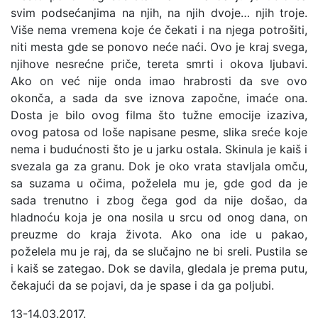
svim podsećanjima na njih, na njih dvoje… njih troje.
Više nema vremena koje će čekati i na njega potrošiti,
niti mesta gde se ponovo neće naći. Ovo je kraj svega,
njihove nesrećne priče, tereta smrti i okova ljubavi.
Ako on već nije onda imao hrabrosti da sve ovo
okonča, a sada da sve iznova započne, imaće ona.
Dosta je bilo ovog filma što tužne emocije izaziva,
ovog patosa od loše napisane pesme, slika sreće koje
nema i budućnosti što je u jarku ostala. Skinula je kaiš i
svezala ga za granu. Dok je oko vrata stavljala omču,
sa suzama u očima, poželela mu je, gde god da je
sada trenutno i zbog čega god da nije došao, da
hladnoću koja je ona nosila u srcu od onog dana, on
preuzme do kraja života. Ako ona ide u pakao,
poželela mu je raj, da se slučajno ne bi sreli. Pustila se
i kaiš se zategao. Dok se davila, gledala je prema putu,
čekajući da se pojavi, da je spase i da ga poljubi.
13-14.03.2017.