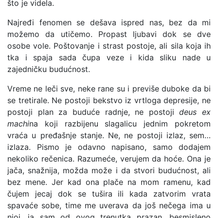
što je videla.
Najređi fenomen se dešava ispred nas, bez da mi
možemo da utičemo. Propast ljubavi dok se dve
osobe vole. Poštovanje i strast postoje, ali sila koja ih
tka i spaja sada čupa veze i kida sliku nade u
zajedničku budućnost.
Vreme ne leči sve, neke rane su i previše duboke da bi
se tretirale. Ne postoji bekstvo iz vrtloga depresije, ne
postoji plan za buduće radnje, ne postoji
deus ex
machi
na koji razbijenu slagalicu jednim pokretom
vraća u pređašnje stanje. Ne, ne postoji izlaz, sem…
izlaza. Pismo je odavno napisano, samo dodajem
nekoliko rečenica. Razumeće, verujem da hoće. Ona je
jača, snažnija, možda može i da stvori budućnost, ali
bez mene. Jer kad ona plače na mom ramenu, kad
čujem jecaj dok se tušira ili kada zatvorim vrata
spavaće sobe, time me uverava da još nečega ima u
njoj, ja sam od ovog trenutka prazan, besmisleno