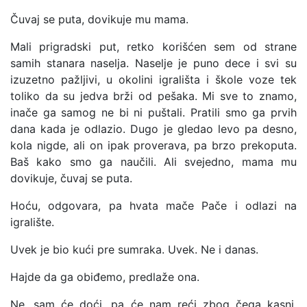
Čuvaj se puta, dovikuje mu mama.
Mali prigradski put, retko korišćen sem od strane
samih stanara naselja. Naselje je puno dece i svi su
izuzetno pažljivi, u okolini igrališta i škole voze tek
toliko da su jedva brži od pešaka. Mi sve to znamo,
inače ga samog ne bi ni puštali. Pratili smo ga prvih
dana kada je odlazio. Dugo je gledao levo pa desno,
kola nigde, ali on ipak proverava, pa brzo prekoputa.
Baš kako smo ga naučili. Ali svejedno, mama mu
dovikuje, čuvaj se puta.
Hoću, odgovara, pa hvata mače Pače i odlazi na
igralište.
Uvek je bio kući pre sumraka. Uvek. Ne i danas.
Hajde da ga obiđemo, predlaže ona.
Ne, sam će doći, pa će nam reći zbog čega kasni.