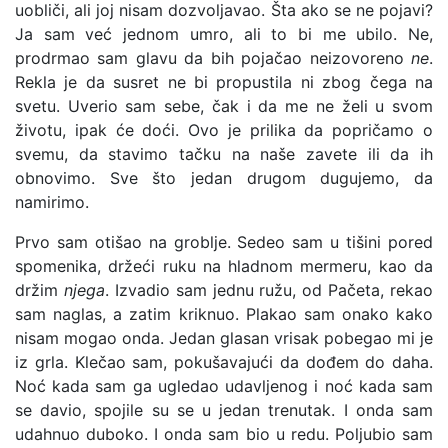
uobliči, ali joj nisam dozvoljavao. Šta ako se ne pojavi?
Ja sam već jednom umro, ali to bi me ubilo. Ne,
prodrmao sam glavu da bih pojačao neizovoreno
ne
.
Rekla je da susret ne bi propustila ni zbog čega na
svetu. Uverio sam sebe, čak i da me ne želi u svom
životu, ipak će doći. Ovo je prilika da popričamo o
svemu, da stavimo tačku na naše zavete ili da ih
obnovimo. Sve što jedan drugom dugujemo, da
namirimo.
Prvo sam otišao na groblje. Sedeo sam u tišini pored
spomenika, držeći ruku na hladnom mermeru, kao da
držim
njega
. Izvadio sam jednu ružu, od Pačeta, rekao
sam naglas, a zatim kriknuo. Plakao sam onako kako
nisam mogao onda. Jedan glasan vrisak pobegao mi je
iz grla. Klečao sam, pokušavajući da dođem do daha.
Noć kada sam ga ugledao udavljenog i noć kada sam
se davio, spojile su se u jedan trenutak. I onda sam
udahnuo duboko. I onda sam bio u redu. Poljubio sam