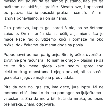
meseci biti sigurni da ga samog puštamo, kao što ga
puštamo na obližnje igralište. Shvata sve, i opasnost
od puteva, šta je pešački prelaz i semafor. Ali mi
iznova ponavljamo, a i on sa nama.
Oko podneva, kupim ga ispred škole, pa se šetamo
zajedno. On mi priča šta su učili, a ja njemu šta je
mače Pače radilo. Stižemo kući i pomaže mi oko
ručka, dok čekamo da mama dođe sa posla.
Popodnevni odmor, pa igranje. Bira igračke, dvorište i
životinje pre računara i to nam je drago – plašim se da
će to što mene gleda kako sedim ispred tog
elektronskog monstruma i njega povući, ali na sreću,
genetika njegove majke je preovladala.
Pita da ode do igrališta, ima dece, jure loptu. Mi ne
moramo ni ići, ima ko da mu pomogne sa ljuljaškama i
vrteškama. Zna da mora biti kući do mraka, odnosno
pre mraka. Znam, odgovara.