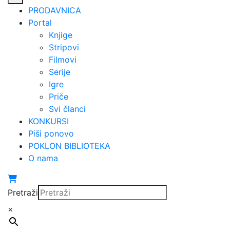
PRODAVNICA
Portal
Knjige
Stripovi
Filmovi
Serije
Igre
Priče
Svi članci
KONKURSI
Piši ponovo
POKLON BIBLIOTEKA
O nama
Pretraži
×