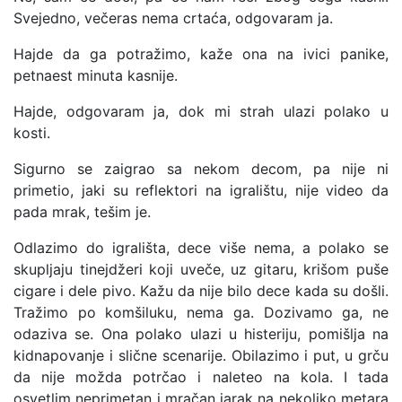
Svejedno, večeras nema crtaća, odgovaram ja.
Hajde da ga potražimo, kaže ona na ivici panike,
petnaest minuta kasnije.
Hajde, odgovaram ja, dok mi strah ulazi polako u
kosti.
Sigurno se zaigrao sa nekom decom, pa nije ni
primetio, jaki su reflektori na igralištu, nije video da
pada mrak, tešim je.
Odlazimo do igrališta, dece više nema, a polako se
skupljaju tinejdžeri koji uveče, uz gitaru, krišom puše
cigare i dele pivo. Kažu da nije bilo dece kada su došli.
Tražimo po komšiluku, nema ga. Dozivamo ga, ne
odaziva se. Ona polako ulazi u histeriju, pomišlja na
kidnapovanje i slične scenarije. Obilazimo i put, u grču
da nije možda potrčao i naleteo na kola. I tada
osvetlim neprimetan i mračan jarak na nekoliko metara