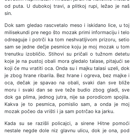
od puta. U dubokoj travi, a plitkoj rupi, ležao je naš
sin.
Dok sam gledao rascvetalo meso i iskidano lice, u toj
milisekundi pre nego što mozak primi informaciju i telo
odreaguje i potrči ka tom neshvatljivom prizoru, setio
sam se jedne dečje pesmice koju je moj mozak u tom
trenutku izobličio. Stihovi su pričali o tužnom detetu
koje je na pustoj obali mora gledalo talase, pitajući se
koji će mu vratiti oca. Onda su i majku talasi uzeli, dok
je zbog hrane ribarila. Bez hrane i ogreva, bez majke i
oca, dečak je spavao na obali, svaki dan sve bliže
moru i svaki dan se sve teže budio zbog gladi, sve
dok ga plima, jednog jutra, nije sa porodicom spojila.
Kakva je to pesmica, pomislio sam, a onda je moj
mozak počeo da vrišti i ja sam potrčao ka jarku.
Kada su se razišli policajci, a sirene Hitne pomoći
nestale negde dole niz glavnu ulicu, dok je ona, pod