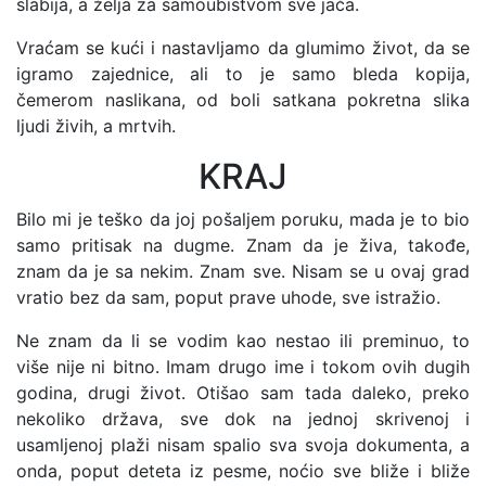
slabija, a želja za samoubistvom sve jača.
Vraćam se kući i nastavljamo da glumimo život, da se
igramo zajednice, ali to je samo bleda kopija,
čemerom naslikana, od boli satkana pokretna slika
ljudi živih, a mrtvih.
KRAJ
Bilo mi je teško da joj pošaljem poruku, mada je to bio
samo pritisak na dugme. Znam da je živa, takođe,
znam da je sa nekim. Znam sve. Nisam se u ovaj grad
vratio bez da sam, poput prave uhode, sve istražio.
Ne znam da li se vodim kao nestao ili preminuo, to
više nije ni bitno. Imam drugo ime i tokom ovih dugih
godina, drugi život. Otišao sam tada daleko, preko
nekoliko država, sve dok na jednoj skrivenoj i
usamljenoj plaži nisam spalio sva svoja dokumenta, a
onda, poput deteta iz pesme, noćio sve bliže i bliže