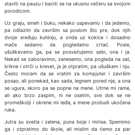
staviti na pauzu i baciti se na ukusnu večeru sa svojom
porodicom.
Uz graju, smeh i buku, nekako uspevamo i da jedemo,
pa odlazim da završim sa poslom što pre, dok njih
dvoje sređuju kuhinju, a onda uz kokice i dosadno
mače sedamo da pogledamo crtać. Posle,
ušuškavamo ga, pa se posvećujemo sebi, ona i ja.
Nekad se zaboravimo, zanesemo, ona pogleda na sat,
krikne i otrči u krevet, ja je otpratim, pa ušuškam i nju.
Često moram da se vratim za kompjuter i završim
posao, ali ponekad, kao sada, legnem pored nje, a ona
se ugura, skoro pa se popne na mene. Utrne mi rame,
ali ako brzo zaspim, ni ne osetim, sve dok se ne
promeškolji i okrene mi leđa, a mene probudi ukočena
ruka.
Jutra su svetla i zelena, puna boje i mirisa. Spemimo
ga i otpratimo do škole, ali mislim da ćemo za par