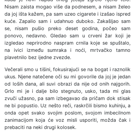
Nisam zaista mogao više da podnesem, a nisam želeo
da joj išta kažem, pa sam uzeo cigarete i izašao ispred
kuće. Zapalio sam i udahnuo duboko. Zakašljao sam
se, nisam pušio preko deset godina, počeo sam
ponovo, nedavno. Gledao sam u crveni žar koji je
izgledao neprirodno naspram crnila koje se spuštalo,
na ivici između sumraka i noći, mrtvačko tamno
plavetnilo bez ijedne zvezde.
Večerali smo u tišini, fokusirajući se na bogat i raznolik
ukus. Njene natečene oči su mi govorile da joj je jedan
od loših dana, ali suvi obrazi da nije od onih najgorih.
Grlo mi je i dalje bilo stegnuto, usko, tada mi glas
zvuči užasno, pa sam izbegavao da pričam dok stisak
ne bi popustio. Uz nešto reči, raskrčili bismo kuhinju, a
onda opet svako svojim poslom, svojom imbecilnom
zanimacijom koja će voz misli usporiti, možda čak i
prebaciti na neki drugi kolosek.