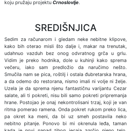
koju pružaju projektu
Crnoslovlje
.
SREDI
ŠNJICA
Sedim za računarom i gledam neke nebitne klipove,
kako bih oterao misli što dalje i, makar na trenutak,
udahnuo vazduh bez onog odvratnog grča u grlu.
Vidim je preko hodnika, dole u kuhinji kako sprema
večeru, iako sam predložio da naručimo nešto.
Smučila nam se pica, roštilj i ostala đubretarska hrana,
a da odemo do restorana, nismo imali ni volje ni želje.
Uzela je da sprema njenu fantastičnu varijantu Cezar
salate, ali ti pokreti, nisu bili samo pokreti pripremanja
hrane. Postojao je onaj nekontrolisani trzaj, koji je van
ritma pomerao ramena. Onda pokret rukom preko lica,
pa okret ka meni, da bi uz smeh postavila neko
nebitno pitanje. Ponovo bi mi okrenula leđa, taman
kada je novi napad tihog jecaja zgrčio njeno telo.