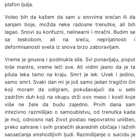
plafon ljulja.
Voleo bih da kažem da sam u snovima srećan ili da
sanjam boje, možda neke radosne trenutke, ali bih
lagao. Snovi su konfuzni, nelinearni i mračni. Budim se
sa teskobom, ali na sreću, neprijatnosti i
deformisanosti sveta iz snova brzo zaboravljam.
Vreme je gnusna i podmukla sila. Svi ponavljaju, poput
loše mantre, vreme leči sve. Ali vidim jasno da je ta
pilula leka tamo na kraju. Smrt je lek. Uvek i jedino,
samo smrt. Svaki dan mi je još samo jedan tragični čin
koji moram da odigram, pokušavajući da u sebi
zadržim duh koji na okupu drži ovo meso i kosti koje
više ne žele da budu zajedno. Prvih dana sam
intezivno razmišljao o samoubistvu, od trenutka kada
je moj, odnosno naš život postao nepovratno uništen,
preko sahrane i svih pratećih skarednih običaja i lažnih
saosećanja snishodljivih ljudi. Razmišljanje o suicidu je