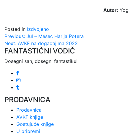
Autor:
Yog
Posted in
Izdvojeno
Kretanje
Previous:
Jul – Mesec Harija Potera
Next:
AVKF na događajima 2022
članka
FANTASTIČNI VODIČ
Dosegni san, dosegni fantastiku!
PRODAVNICA
Prodavnica
AVKF knjige
Gostujuće knjige
U pripremi