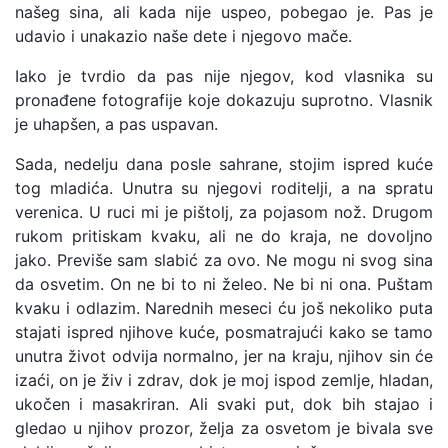
našeg sina, ali kada nije uspeo, pobegao je. Pas je
udavio i unakazio naše dete i njegovo mače.
Iako je tvrdio da pas nije njegov, kod vlasnika su
pronađene fotografije koje dokazuju suprotno. Vlasnik
je uhapšen, a pas uspavan.
Sada, nedelju dana posle sahrane, stojim ispred kuće
tog mladića. Unutra su njegovi roditelji, a na spratu
verenica. U ruci mi je pištolj, za pojasom nož. Drugom
rukom pritiskam kvaku, ali ne do kraja, ne dovoljno
jako. Previše sam slabić za ovo. Ne mogu ni svog sina
da osvetim. On ne bi to ni želeo. Ne bi ni ona. Puštam
kvaku i odlazim. Narednih meseci ću još nekoliko puta
stajati ispred njihove kuće, posmatrajući kako se tamo
unutra život odvija normalno, jer na kraju, njihov sin će
izaći, on je živ i zdrav, dok je moj ispod zemlje, hladan,
ukočen i masakriran. Ali svaki put, dok bih stajao i
gledao u njihov prozor, želja za osvetom je bivala sve