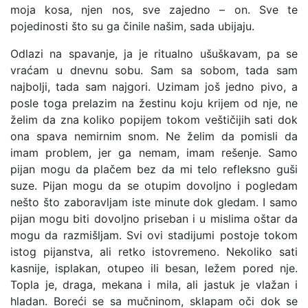
moja kosa, njen nos, sve zajedno – on. Sve te
pojedinosti što su ga činile našim, sada ubijaju.
Odlazi na spavanje, ja je ritualno ušuškavam, pa se
vraćam u dnevnu sobu. Sam sa sobom, tada sam
najbolji, tada sam najgori. Uzimam još jedno pivo, a
posle toga prelazim na žestinu koju krijem od nje, ne
želim da zna koliko popijem tokom veštičijih sati dok
ona spava nemirnim snom. Ne želim da pomisli da
imam problem, jer ga nemam, imam rešenje. Samo
pijan mogu da plačem bez da mi telo refleksno guši
suze. Pijan mogu da se otupim dovoljno i pogledam
nešto što zaboravljam iste minute dok gledam. I samo
pijan mogu biti dovoljno priseban i u mislima oštar da
mogu da razmišljam. Svi ovi stadijumi postoje tokom
istog pijanstva, ali retko istovremeno. Nekoliko sati
kasnije, isplakan, otupeo ili besan, ležem pored nje.
Topla je, draga, mekana i mila, ali jastuk je vlažan i
hladan. Boreći se sa mučninom, sklapam oči dok se