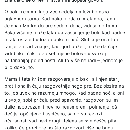
zna kako se o nekim stvarima uopšte govori.
O baki, recimo, koja već nedeljama leži bolesna i
uglavnom sama. Kad baka gleda u mrak ona, kao i
Jelena i Marko do pre sedam dana, vidi samo tamu.
Baka više ne može lako da zaspi, jer je boli: kad padne
mrak, ostaje budna duboko u noć. Slutila je ona to i
ranije, ali sad zna jer, kad god poželi, može da čuje i
vidi baku, čak i da oseti njene bolove u svakoj
najtananijoj pojedinosti. Ali to više ne radi – jednom je
bilo dovoljno.
Mama i tata krišom razgovaraju o baki, ali njen stariji
brat i ona ih čuju razgovetnije nego pre. Bez obzira na
to, još uvek ne razumeju mnogo. Kad padne noć, a oni
u svojoj sobi pričaju pred spavanje, razgovori su im i
dalje nepovezani i nevino neusmereni, poimanje još
dečije, opčinjeno i ushićeno, samo su razlozi
očaranosti sad neki drugi. Jelena se sve češće pita
koliko će proći pre no što razgovori više ne budu