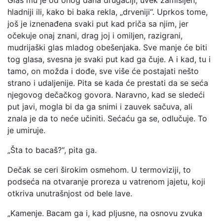
Glas mu je od onog dana drugačiji, uvek zamišljen,
hladniji ili, kako bi baka rekla, „drveniji“. Uprkos tome,
još je iznenađena svaki put kad priča sa njim, jer
očekuje onaj znani, drag joj i omiljen, razigrani,
mudrijaški glas mladog obešenjaka. Sve manje će biti
tog glasa, svesna je svaki put kad ga čuje. A i kad, tu i
tamo, on možda i dođe, sve više će postajati nešto
strano i udaljenije. Pita se kada će prestati da se seća
njegovog dečačkog govora. Naravno, kad se sledeći
put javi, mogla bi da ga snimi i zauvek sačuva, ali
znala je da to neće učiniti. Sećaću ga se, odlučuje. To
je umiruje.
„Šta to bacaš?“, pita ga.
Dečak se ceri širokim osmehom. U termoviziji, to
podseća na otvaranje proreza u vatrenom jajetu, koji
otkriva unutrašnjost od bele lave.
„Kamenje. Bacam ga i, kad pljusne, na osnovu zvuka