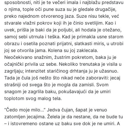
sposobnosti, niti je te večeri imala i najblažu predstavu
o njima, tople oči pune suza su je gledale drugačije,
preko najednom otvorenog jaza. Suze nisu tekle, već
stvarale vlažni pokrov koji ih je činio svetlijim. Kao i
uvek, prišla je baki da je poljubi, ali hodala je otežano,
samoj sebi utrnula i teška. Kad je primakla usne starom
obrazu i osetila poznati prijatni, slatkasti miris, u utrobi
joj se otvorila jama. Kolena su joj zaklecala.
Neočekivano snažnim, žustrim pokretom, baka ju je
očajnički privila uz sebe. Nekoliko trenutaka je visila u
zagrljaju; intenzitet staričinog drhtanja ju je užasnuo.
Tada je čula još nešto što nikad neće zaboraviti: jecaj
strašniji od svega što je mogla da zamisli. Svom
snagom je zagrlila baku, pokušavajući da je umiri
toplotom svog malog tela.
“Čedo moje milo…” Jedva čujan, šapat je venuo
zatomljen jecajima. Želela je da nestane, da ne bude tu
– i istovremeno ostane uz baku sve dok je ne umiri. A