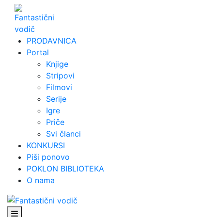
Skip
to
content
PRODAVNICA
Portal
Knjige
Stripovi
Filmovi
Serije
Igre
Priče
Svi članci
KONKURSI
Piši ponovo
POKLON BIBLIOTEKA
O nama