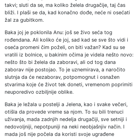
takvi; sluti da se, ma koliko želela drugačije, taj čas
bliži. I plaši se da, kad konačno dođe, neće ni osećati
žal za gubitkom.
Baka joj je poklonila Anu: još se živo seća tog
rođendana. Ali koliko će joj, sad kad se sve što vidi i
oseća promeni čim poželi, on biti važan? Kad su se
vratili iz bolnice, u bakinim očima je videla nešto novo:
nešto što bi želela da zaboravi, ali od tog dana
zaborav nije postojao. To je uznemirava, a naročito
slutnja da će nezaborav, potpomognut i osnažen
stvarima koje će život tek doneti, vremenom poprimiti
neuporedivo ozbiljnije oblike.
Baka je ležala u postelji a Jelena, kao i svake večeri,
otišla da provede vreme sa njom. To su bili trenuci
uživanja, mada zadnjih nedelja drugačiji, sve setniji i
nedovoljniji, nepotpuniji na neki neobjašnjiv način. I
mada još nije počela da koristi svoje ugrađene