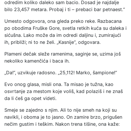
odredim koliko daleko sam bacio. Dosad je najdalje
bilo 23,457 metara. Probaj i ti – prebaci bar petnaest.“
Umesto odgovora, ona gleda preko reke. Razbacana
po obodima Fruške Gore, svetla retkih kuća su daleka i
sićušna. Lako može da im odredi daljinu i, zumirajući
ih, približi; ni to ne želi. „Kasnije“, odgovara.
Plameni dečak sleže ramenima, saginje se, uzima još
nekoliko kamenčića i baca ih.
„Da!“, uzvikuje radosno. „25,112! Marko, šampione!“
Evo onog glasa, misli ona. Ta misao je tužna, kao
osvrtanje za mestom koje voliš, kad polaziš i ne znaš
da li ćeš ga opet videti.
Smeje se zajedno s njim. Ali to nije smeh na koji su
navikli, i oboma je to jasno. On zamire brzo, prigušen
nečim gustim i teškim. Nakon trena tišine, ona kaže: