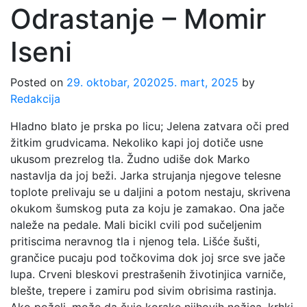
Odrastanje – Momir
Iseni
Posted on
29. oktobar, 2020
25. mart, 2025
by
Redakcija
Hladno blato je prska po licu; Jelena zatvara oči pred
žitkim grudvicama. Nekoliko kapi joj dotiče usne
ukusom prezrelog tla. Žudno udiše dok Marko
nastavlja da joj beži. Jarka strujanja njegove telesne
toplote prelivaju se u daljini a potom nestaju, skrivena
okukom šumskog puta za koju je zamakao. Ona jače
naleže na pedale. Mali bicikl cvili pod sučeljenim
pritiscima neravnog tla i njenog tela. Lišće šušti,
grančice pucaju pod točkovima dok joj srce sve jače
lupa. Crveni bleskovi prestrašenih životinjica varniče,
blešte, trepere i zamiru pod sivim obrisima rastinja.