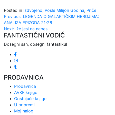
Posted in
Izdvojeno
,
Posle Milijon Godina
,
Priče
Kretanje
Previous:
LEGENDA O GALAKTIČKIM HEROJIMA:
ANALIZA EPIZODA 21-26
članka
Next:
Iže jesi na nebesi
FANTASTIČNI VODIČ
Dosegni san, dosegni fantastiku!
PRODAVNICA
Prodavnica
AVKF knjige
Gostujuće knjige
U pripremi
Moj nalog