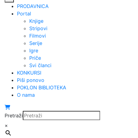
PRODAVNICA
Portal
Knjige
Stripovi
Filmovi
Serije
Igre
Priče
Svi članci
KONKURSI
Piši ponovo
POKLON BIBLIOTEKA
O nama
Pretraži
×