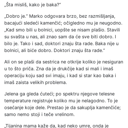
„Šta misliš, kako je baka?“
„Dobro je.“ Marko odgovara brzo, bez razmišljanja,
bacajući sledeći kamenčić; očigledno mu je neugodno.
„Kad smo bili u bolnici, uopšte se nisam plašio. Stavili
su svašta u nas, ali znao sam da će sve biti dobro. I
bilo je. Tako i sad, doktori znaju šta rade. Baka nije u
bolnici, ali biće dobro. Doktori znaju šta rade.“
Ali on se plaši da sestrica ne otkrije koliko je nesiguran
u to što priča. Zna da je drukčije kad si mali i imaš
operaciju koju sad svi imaju, i kad si star kao baka i
imaš zaista velikih problema.
Jelena ga gleda ćuteći; po spektru njegove telesne
temperature registruje koliko mu je nelagodno. To je
osećanje koje dele. Prestao je da sakuplja kamenčiće;
samo nemo stoji i teče vrelinom.
„Tijanina mama kaže da, kad neko umre, onda je