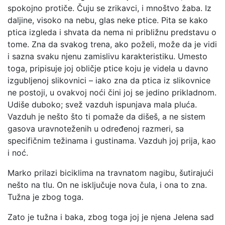
spokojno protiče. Čuju se zrikavci, i mnoštvo žaba. Iz
daljine, visoko na nebu, glas neke ptice. Pita se kako
ptica izgleda i shvata da nema ni približnu predstavu o
tome. Zna da svakog trena, ako poželi, može da je vidi
i sazna svaku njenu zamislivu karakteristiku. Umesto
toga, pripisuje joj obličje ptice koju je videla u davno
izgubljenoj slikovnici – iako zna da ptica iz slikovnice
ne postoji, u ovakvoj noći čini joj se jedino prikladnom.
Udiše duboko; svež vazduh ispunjava mala pluća.
Vazduh je nešto što ti pomaže da dišeš, a ne sistem
gasova uravnoteženih u određenoj razmeri, sa
specifičnim težinama i gustinama. Vazduh joj prija, kao
i noć.
Marko prilazi biciklima na travnatom nagibu, šutirajući
nešto na tlu. On ne isključuje nova čula, i ona to zna.
Tužna je zbog toga.
Zato je tužna i baka, zbog toga joj je njena Jelena sad