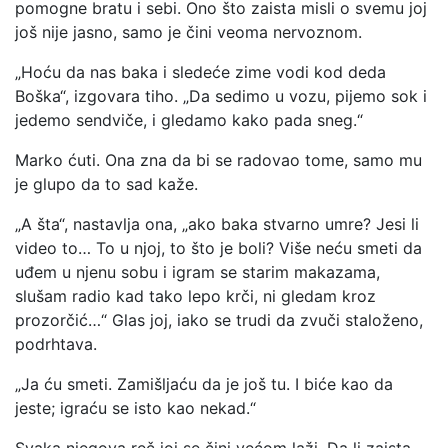
pomogne bratu i sebi. Ono što zaista misli o svemu joj
još nije jasno, samo je čini veoma nervoznom.
„Hoću da nas baka i sledeće zime vodi kod deda
Boška“, izgovara tiho. „Da sedimo u vozu, pijemo sok i
jedemo sendviče, i gledamo kako pada sneg.“
Marko ćuti. Ona zna da bi se radovao tome, samo mu
je glupo da to sad kaže.
„A šta“, nastavlja ona, „ako baka stvarno umre? Jesi li
video to… To u njoj, to što je boli? Više neću smeti da
uđem u njenu sobu i igram se starim makazama,
slušam radio kad tako lepo krči, ni gledam kroz
prozorčić…“ Glas joj, iako se trudi da zvuči staloženo,
podrhtava.
„Ja ću smeti. Zamišljaću da je još tu. I biće kao da
jeste; igraću se isto kao nekad.“