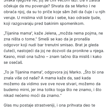
Svaka njegova reč joj se čini većom laži. Da li zaista
očekuje da mu poveruje? Shvata da se Marko i ne
obraća njoj, da su to priče koje sâm želi da čuje i u njih
veruje. U mislima vidi brata i sebe, kao odrasle ljude,
koji razgovaraju pred bakinim spomenikom.
„Tijanina mama“, kaže Jelena, „možda nema pojma, ne
zna ništa o tome.“ Smeši se kao da je pronašla
odgovor koji nudi bar trenutni smisao. Brat je gleda
ćuteći, nastojeći da joj ne dozvoli da pronikne u njega.
Kasno, misli ona tužno – znam tačno šta misliš i kako
se osećaš.
„To je Tijanina mama“, odgovora joj Marko. „Što bi ona
znala više od naše? A mama kaže da, sad kada
možemo da vidimo sve ove nove stvari, možemo da
budemo mirni, jer ima toliko toga što ne znamo, i što
nikad nećemo moći da znamo.“
Glas mu postaje strastveniji, i ona prihvata deo te