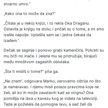
stvarno umro.“
„Kako ona to može da zna?“
„Čitala je u nekoj knjizi, i to rekla čika Draganu.
Ostavila je knjigu na stolu, i pričali su o tome, a mi smo
izašle napolje. Uplašila sam se i jedva čekala da
izađem.“
Dečak se saginje i ponovo grabi kamenčiće. Pokreti su
mu brži no inače. I Jelena mu se pridružuje, birajući
među mnoštvom zagasitih oblutaka.
„Šta ti misliš o tome?“ pita ga.
„Ne znam“, odgovara Marko, verovatno oštrije no što
je nameravao. I njemu misli polaze pravcima koje ne
želi, ali ko ih može zaustaviti kad se otrgnu? Ona
pomišlja na lava u kavezu kog je videla na televiziji.
Tada je poželela da pomogne lavu, a sad želi da