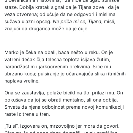
u cevanicama i listovima, i zamiče za ugao šumske
staze. Dobija kratak signal da je Tijana zove i da je
veza otvorena; odlučuje da ne odgovori i mislima
sužava ulazni opseg.
Ne priča mi se, Tijana
, misli,
znajući da drugarica može da je čuje.
Marko je čeka na obali, baca nešto u reku. On je
vatreni dečak čija telesna toplota isijava žutim,
narandžastim i jarkocrvenim prelivima. Srce mu
ubrzano kuca; pulsiranje je očaravajuća slika ritmičnih
naplava vreline.
Ona se zaustavlja, polaže bicikl na tlo, prilazi mu. On
pokušava da joj se obrati mentalno, ali ona odbija.
Shvata da njena odbojnost prema novoj komunikaciji
raste iz trena u tren.
„Tu si“, izgovara on, mrzovoljno jer mora da govori.