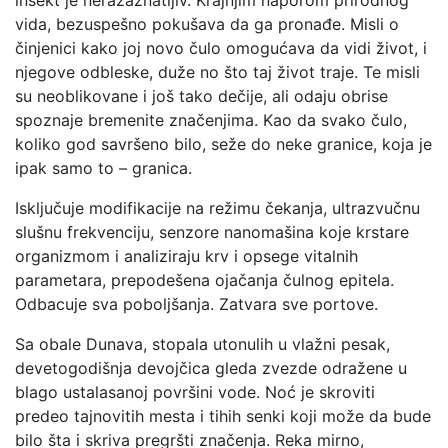
insekt je nerazaznatljiv. Krajnjim naporom prirodnog
vida, bezuspešno pokušava da ga pronađe. Misli o
činjenici kako joj novo čulo omogućava da vidi život, i
njegove odbleske, duže no što taj život traje. Te misli
su neoblikovane i još tako dečije, ali odaju obrise
spoznaje bremenite značenjima. Kao da svako čulo,
koliko god savršeno bilo, seže do neke granice, koja je
ipak samo to – granica.
Isključuje modifikacije na režimu čekanja, ultrazvučnu
slušnu frekvenciju, senzore nanomašina koje krstare
organizmom i analiziraju krv i opsege vitalnih
parametara, prepodešena ojačanja čulnog epitela.
Odbacuje sva poboljšanja. Zatvara sve portove.
Sa obale Dunava, stopala utonulih u vlažni pesak,
devetogodišnja devojčica gleda zvezde odražene u
blago ustalasanoj površini vode. Noć je skroviti
predeo tajnovitih mesta i tihih senki koji može da bude
bilo šta i skriva pregršti značenja. Reka mirno,