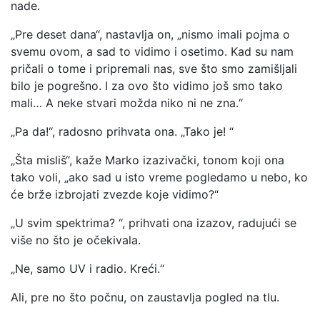
nade.
„Pre deset dana“, nastavlja on, „nismo imali pojma o
svemu ovom, a sad to vidimo i osetimo. Kad su nam
pričali o tome i pripremali nas, sve što smo zamišljali
bilo je pogrešno. I za ovo što vidimo još smo tako
mali… A neke stvari možda niko ni ne zna.“
„Pa da!“, radosno prihvata ona. „Tako je! “
„Šta misliš“, kaže Marko izazivački, tonom koji ona
tako voli, „ako sad u isto vreme pogledamo u nebo, ko
će brže izbrojati zvezde koje vidimo?“
„U svim spektrima? “, prihvati ona izazov, radujući se
više no što je očekivala.
„Ne, samo UV i radio. Kreći.“
Ali, pre no što počnu, on zaustavlja pogled na tlu.