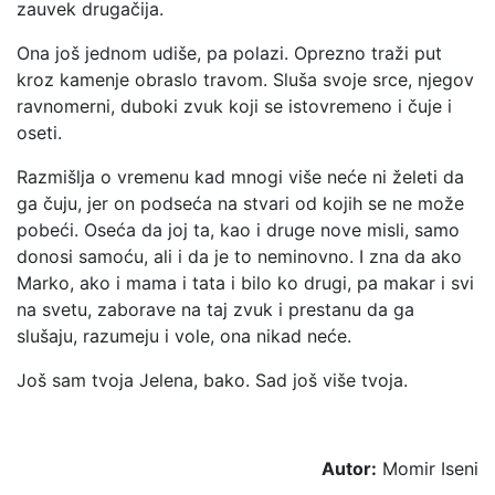
zauvek drugačija.
Ona još jednom udiše, pa polazi. Oprezno traži put
kroz kamenje obraslo travom. Sluša svoje srce, njegov
ravnomerni, duboki zvuk koji se istovremeno i čuje i
oseti.
Razmišlja o vremenu kad mnogi više neće ni želeti da
ga čuju, jer on podseća na stvari od kojih se ne može
pobeći. Oseća da joj ta, kao i druge nove misli, samo
donosi samoću, ali i da je to neminovno. I zna da ako
Marko, ako i mama i tata i bilo ko drugi, pa makar i svi
na svetu, zaborave na taj zvuk i prestanu da ga
slušaju, razumeju i vole, ona nikad neće.
Još sam tvoja Jelena, bako. Sad još više tvoja.
Autor:
Momir Iseni