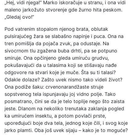
„Hej, vidi njega!“ Marko iskoračuje u stranu, i ona vidi
maleno jarkožuto stvorenje gde žurno hita peskom.
„Gledaj ovo!”
Pod vatrenim stopalom njenog brata, oblutak
pulsirajućeg žara se slabašno napinje i puca. Ona na
tren pomišlja da pojača zvuk, pa odustaje. Na
sivocrnom tlu zgažena buba drhti, pa se potpuno
smiruje. Ona opčinjeno gleda umiruću grudvu,
pokušavajući da u talasima koji se stišavaju nađe
odgovore na stvari koje je muče. Šta su ti talasi?
Odakle dolaze? Zašto uvek nismo tako videli život?
Ona podiže šaku: crvenonarandžaste struje
sopstvenog tela ispunjavaju joj vidno polje. Tako
posmatrano, čini se da je telo toplije nego što zaista
jeste. Dlanom na nekoliko trenutaka zaklanja pogled
ka umirućem insektu, a potom povlači prste,
upoređujući boje dva tela, jednog koje čili, i svog koje
jarko plamti. Oba još uvek sijaju – kako je to moguće?