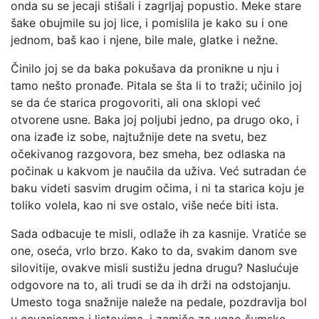
onda su se jecaji stišali i zagrljaj popustio. Meke stare
šake obujmile su joj lice, i pomislila je kako su i one
jednom, baš kao i njene, bile male, glatke i nežne.
Činilo joj se da baka pokušava da pronikne u nju i
tamo nešto pronađe. Pitala se šta li to traži; učinilo joj
se da će starica progovoriti, ali ona sklopi već
otvorene usne. Baka joj poljubi jedno, pa drugo oko, i
ona izađe iz sobe, najtužnije dete na svetu, bez
očekivanog razgovora, bez smeha, bez odlaska na
počinak u kakvom je naučila da uživa. Već sutradan će
baku videti sasvim drugim očima, i ni ta starica koju je
toliko volela, kao ni sve ostalo, više neće biti ista.
Sada odbacuje te misli, odlaže ih za kasnije. Vratiće se
one, oseća, vrlo brzo. Kako to da, svakim danom sve
silovitije, ovakve misli sustižu jedna drugu? Naslućuje
odgovore na to, ali trudi se da ih drži na odstojanju.
Umesto toga snažnije naleže na pedale, pozdravlja bol