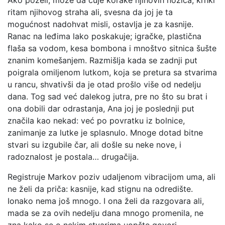
Ako poželi, može da čuje korake njihovih nožica, krhki
ritam njihovog straha ali, svesna da joj je ta
mogućnost nadohvat misli, ostavlja je za kasnije.
Ranac na leđima lako poskakuje; igračke, plastična
flaša sa vodom, kesa bombona i mnoštvo sitnica šušte
znanim komešanjem. Razmišlja kada se zadnji put
poigrala omiljenom lutkom, koja se pretura sa stvarima
u rancu, shvativši da je otad prošlo više od nedelju
dana. Tog sad već dalekog jutra, pre no što su brat i
ona dobili dar odrastanja, Ana joj je poslednji put
značila kao nekad: već po povratku iz bolnice,
zanimanje za lutke je splasnulo. Mnoge dotad bitne
stvari su izgubile čar, ali došle su neke nove, i
radoznalost je postala… drugačija.
Registruje Markov poziv udaljenom vibracijom uma, ali
ne želi da priča: kasnije, kad stignu na odredište.
Ionako nema još mnogo. I ona želi da razgovara ali,
mada se za ovih nedelju dana mnogo promenila, ne