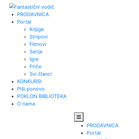
Skip
to
PRODAVNICA
content
Portal
Knjige
Stripovi
Filmovi
Serije
Igre
Priče
Svi članci
KONKURSI
Piši ponovo
POKLON BIBLIOTEKA
O nama
PRODAVNICA
Portal