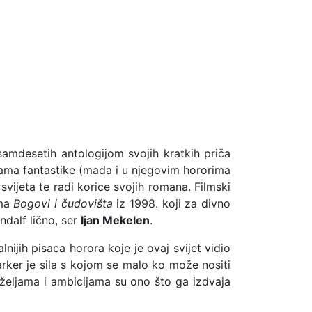
amdesetih antologijom svojih kratkih priča
dama fantastike (mada i u njegovim hororima
 svijeta te radi korice svojih romana. Filmski
lma
Bogovi i čudovišta
iz 1998. koji za divno
dalf lično, ser
Ijan Mekelen
.
lnijih pisaca horora koje je ovaj svijet vidio
rker je sila s kojom se malo ko može nositi
 željama i ambicijama su ono što ga izdvaja