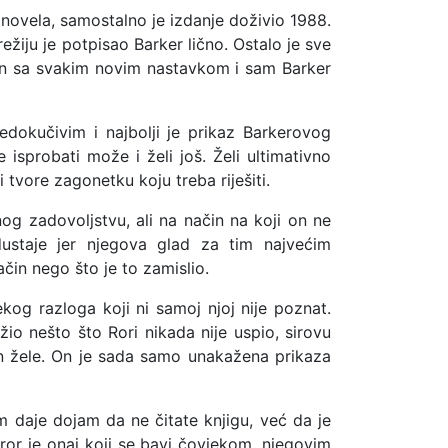
novela, samostalno je izdanje doživio 1988.
režiju je potpisao Barker lično. Ostalo je sve
pitan sa svakim novim nastavkom i sam Barker
edokučivim i najbolji je prikaz Barkerovog
 isprobati može i želi još. Želi ultimativno
 tvore zagonetku koju treba riješiti.
g zadovoljstvu, ali na način na koji on ne
dustaje jer njegova glad za tim najvećim
čin nego što je to zamislio.
kog razloga koji ni samoj njoj nije poznat.
io nešto što Rori nikada nije uspio, sirovu
 on žele. On je sada samo unakažena prikaza
m daje dojam da ne čitate knjigu, već da je
oror je onaj koji se bavi čovjekom, njegovim