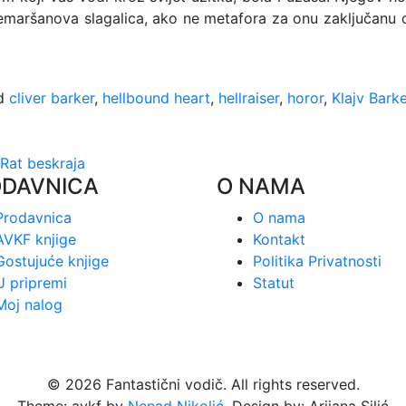
 Lemaršanova slagalica, ako ne metafora za onu zaključanu o
d
cliver barker
,
hellbound heart
,
hellraiser
,
horor
,
Klajv Barke
 Rat beskraja
ODAVNICA
O NAMA
Prodavnica
O nama
AVKF knjige
Kontakt
Gostujuće knjige
Politika Privatnosti
U pripremi
Statut
Moj nalog
© 2026 Fantastični vodič. All rights reserved.
Theme: avkf by
Nenad Nikolić
. Design by: Arijana Silić