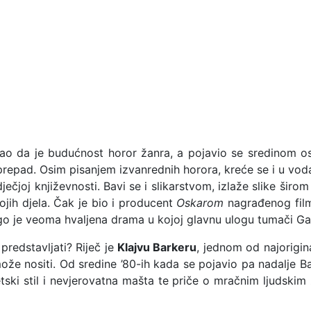
ao da je budućnost horor žanra, a pojavio se sredinom os
 prepad. Osim pisanjem izvanrednih horora, kreće se i u vo
ečjoj književnosti. Bavi se i slikarstvom, izlaže slike širom
vojih djela. Čak je bio i producent
Oskarom
nagrađenog fi
o je veoma hvaljena drama u kojoj glavnu ulogu tumači Gan
predstavljati? Riječ je
Klajvu Barkeru
, jednom od najorigina
e nositi. Od sredine ’80-ih kada se pojavio pa nadalje Ba
etski stil i nevjerovatna mašta te priče o mračnim ljudskim