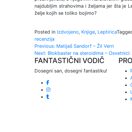
najdubljim strahovima i željama jer šta je
želje kojih se toliko bojimo?
Posted in
Izdvojeno
,
Knjige
,
Leptirica
Tagge
recenzija
Kretanje
Previous:
Matijaš Sandorf – Žil Vern
Next:
Blokbaster na steroidima – Osvetnici:
članka
FANTASTIČNI VODIČ
PR
Dosegni san, dosegni fantastiku!