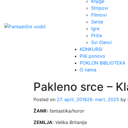
Knjige
Stripovi
Filmovi
Serije
Igre
Priče
Svi članci
KONKURSI
Piši ponovo
POKLON BIBLIOTEKA
O nama
Pakleno srce – Kl
Posted on
27. april, 2018
26. mart, 2025
by
ŽANR:
fantastika/horor
ZEMLJA:
Velika Britanija