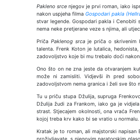
Pakleno srce
njegov je prvi roman, iako ispr
nakon uspjeha filma
Gospodari pakla (Hellra
stvar legende. Gospodari pakla i Cenobiti s
nema neke pretjerane veze s njima, ali utjeca
Priča
Paklenog srca
je priča o skrivenim 
talenta. Frenk Koton je lutalica, hedonista
zadovoljstvo koje bi mu trebalo doći nakon š
Ono što on ne zna jeste da otvaranjem kut
može ni zamisliti. Vidjevši ih pred sob
zadovoljstvom nema granica i želi sve što m
Tu u priču stupa Džulija, supruga Frenkovo
Džulija žudi za Frankom, iako ga je vidjel
strast. Stjecajem okolnosti, ona vraća Fre
kojoj treba krv kako bi se vratio u normalu.
Kratak je to roman, ali majstorski napisan
proživljavate, s njegovim naratorskim glaso