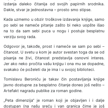
izdanja daleko čitanija od svojih papirnih srodnika.
Dakle, stvar je jednostavna – prosto smo stipse.
Kada uzmemo u obzir troškove izdavanja knjige, samo
po sebi se nameće pitanje zašto bi neko uopšte išao
na to da sam sebi puca u nogu i postuje besplatnu
verziju svog rada.
Odgovor je, takođe, prost i nameće se sam po sebi –
čitanost. U svetu u kom je autor svestan toga da se od
pisanja ne živi, čitanost predstavlja osnovni interes.
Jer ako neko pročita vašu knjigu i ona mu se dopadne,
svakako će poželeti da je ima i u svojoj biblioteci.
Tomislavu Beroniću je takav čin postavljanja knjige
javno dostupne za besplatno čitanje doneo još nešto –
Artefakt nagradu publike za roman godine.
„Peta dimenzija“ je roman koji je objavljen i i dalje
dostupan (na našu sreću i van granica čime je još