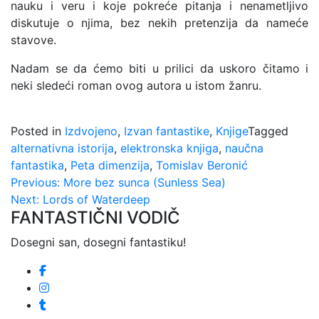
nauku i veru i koje pokreće pitanja i nenametljivo
diskutuje o njima, bez nekih pretenzija da nameće
stavove.
Nadam se da ćemo biti u prilici da uskoro čitamo i
neki sledeći roman ovog autora u istom žanru.
Posted in
Izdvojeno
,
Izvan fantastike
,
Knjige
Tagged
alternativna istorija
,
elektronska knjiga
,
naučna
fantastika
,
Peta dimenzija
,
Tomislav Beronić
Kretanje
Previous:
More bez sunca (Sunless Sea)
Next:
Lords of Waterdeep
članka
FANTASTIČNI VODIČ
Dosegni san, dosegni fantastiku!