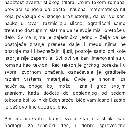
napetost avanturističkog trilera. Celim tokom romana,
provlači se ideja da postoji naučna, matematička nit
koja povezuje civilizacije kroz istoriju, da svi velikani
nauke u stvari razmišljaju slično, ograničeni samo
trenutno dostupnim alatima da te svoje misli pretoče u
delo. Svima njima je zajedničko jedno – želja da se
postojeće znanje prenese dalje, i među njima ne
postoje mali i beznačajni ljudi, postoje samo oni koje
istorija nije zapamtila. Svi ovi velikani imenovani su u
romanu kao tektoni. Reč tekton je grčkog porekla i u
svom izvornom značenju označavala je graditelje
raznim vrstama materijala. Ovde je sinonim za
naučnika, onoga koji može i zna i gradi svojim
znanjem. Kada dođete do poslednjeg od sedam
tektona koliko ih dr Eden sreće, biće vam jasno i zašto
je baš ovo ime upotrebljeno.
Beronić adekvatno koristi svoja znanja iz struke kao
podlogu za tehnički deo, i dobro sprovedeno