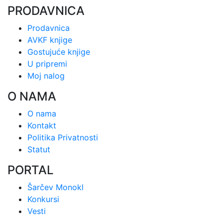
PRODAVNICA
Prodavnica
AVKF knjige
Gostujuće knjige
U pripremi
Moj nalog
O NAMA
O nama
Kontakt
Politika Privatnosti
Statut
PORTAL
Šarčev Monokl
Konkursi
Vesti