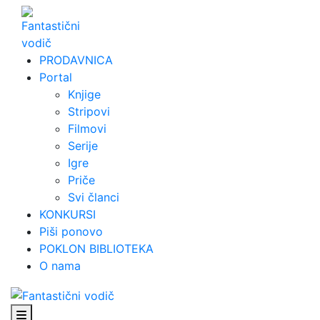
Skip
to
content
PRODAVNICA
Portal
Knjige
Stripovi
Filmovi
Serije
Igre
Priče
Svi članci
KONKURSI
Piši ponovo
POKLON BIBLIOTEKA
O nama