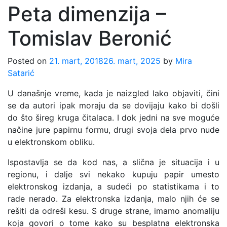
Peta dimenzija –
Tomislav Beronić
Posted on
21. mart, 2018
26. mart, 2025
by
Mira
Satarić
U današnje vreme, kada je naizgled lako objaviti, čini
se da autori ipak moraju da se dovijaju kako bi došli
do što šireg kruga čitalaca. I dok jedni na sve moguće
načine jure papirnu formu, drugi svoja dela prvo nude
u elektronskom obliku.
Ispostavlja se da kod nas, a slična je situacija i u
regionu, i dalje svi nekako kupuju papir umesto
elektronskog izdanja, a sudeći po statistikama i to
rade nerado. Za elektronska izdanja, malo njih će se
rešiti da odreši kesu. S druge strane, imamo anomaliju
koja govori o tome kako su besplatna elektronska