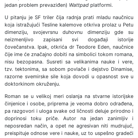
jedan problem prevaziđen)
Wattpad
platformi.
U pitanju je SF triler čija radnja prati mladu naučnicu
koja istražujući Tesline kalemove otkriva prolaz u Petu
dimenziju, svojevrsnu duhovnu dimenziju gde su
neizmenljivo zapisani svi događaji istorije
čovečanstva. Ipak, otkrića dr Teodore Eden, naučnice
čije ime će značajno dobiti na simbolici tokom romana,
nisu bezopasna. Susreti sa velikanima nauke i vere,
tzv. tektonima, sa sobom povlače i dejstvo Dinamise,
razorne svemirske sile koja dovodi u opasnost sve u
doktorkinom okruženju.
Roman se u velikoj meri oslanja na stvarne istorijske
činjenice i osobe, priprema je veoma dobro odrađena,
pa razgovori i uloga svake od ličnosti deluje prirodno i
doprinosi toku priče. Autor na jedan zanimljiv i
neposredan način, a opet ne agresivan niti mudrujuć,
preispituje odnose vere i nauke, uz to uspešno gradeći