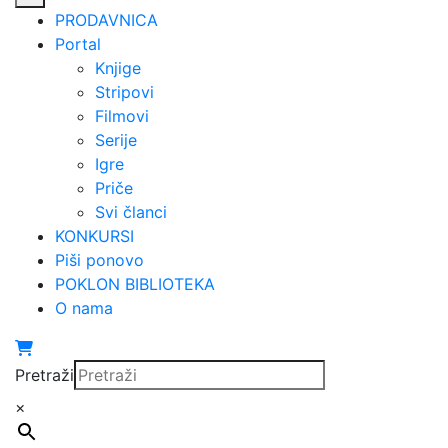
PRODAVNICA
Portal
Knjige
Stripovi
Filmovi
Serije
Igre
Priče
Svi članci
KONKURSI
Piši ponovo
POKLON BIBLIOTEKA
O nama
Pretraži
×