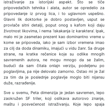
istraživanje za istorijski aspekt. Što se tiče
pripovedačkih tehnika i alata, autor se opredelio za
pripovedanje iz prvog lica, i to uglavnom uspešno.
Glavni lik doktorke je dobro postavljen, usput se
provlače sitni detalji, poput onog s kafom koji daju
životnost likovima, i nema ‘iskakanja iz karaktera’. Ipak,
malo mi je zasmetao prezent kao dominantno vreme u
kome se pripoveda, iako je sam izbor vremena imao
za cilj da doda dinamiku, imajući u vidu žanr. Sa druge
strane, na kratke rečenice koje su odlike mnogih
savremenih autora, ne mogu mnogo da se žalim,
budući da sam čitala onlajn verziju, podeljenu po
poglavljima, pa nije delovalo zamorno. Ostao mi je žal
za tim da je poslednje poglavlje moglo biti nijansu
duže, razrađenije.
Sve u svemu, Peta dimenzija je jedan savremen, lepo
zaokružen SF triler, koji oslikava autorovo znanje,
maštu i posvećenost istraživanju. Koje lepo spaja