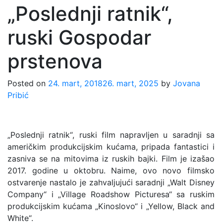
„Poslednji ratnik“,
ruski Gospodar
prstenova
Posted on
24. mart, 2018
26. mart, 2025
by
Jovana
Pribić
„Poslednji ratnik“, ruski film napravljen u saradnji sa
američkim produkcijskim kućama, pripada fantastici i
zasniva se na mitovima iz ruskih bajki. Film je izašao
2017. godine u oktobru. Naime, ovo novo filmsko
ostvarenje nastalo je zahvaljujući saradnji „Walt Disney
Company“ i „Village Roadshow Picturesa“ sa ruskim
produkcijskim kućama „Kinoslovo“ i „Yellow, Black and
White“.