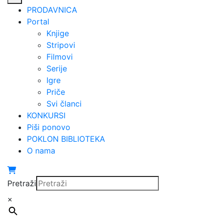
PRODAVNICA
Portal
Knjige
Stripovi
Filmovi
Serije
Igre
Priče
Svi članci
KONKURSI
Piši ponovo
POKLON BIBLIOTEKA
O nama
Pretraži
×