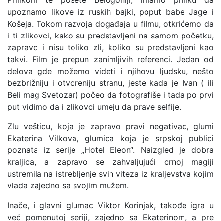
Prilikom te posete Belogoniji, imamo priliku da
upoznamo likove iz ruskih bajki, poput babe Jage i
Košeja. Tokom razvoja događaja u filmu, otkrićemo da
i ti zlikovci, kako su predstavljeni na samom početku,
zapravo i nisu toliko zli, koliko su predstavljeni kao
takvi. Film je prepun zanimljivih referenci. Jedan od
delova gde možemo videti i njihovu ljudsku, nešto
bezbrižniju i otvoreniju stranu, jeste kada je Ivan ( ili
Beli mag Svetozar) počeo da fotografiše i tada po prvi
put vidimo da i zlikovci umeju da prave selfije.
Zlu vešticu, koja je zapravo pravi negativac, glumi
Ekaterina Vilkova, glumica koja je srpskoj publici
poznata iz serije „Hotel Eleon“. Naizgled je dobra
kraljica, a zapravo se zahvaljujući crnoj magiji
ustremila na istrebljenje svih viteza iz kraljevstva kojim
vlada zajedno sa svojim mužem.
Inače, i glavni glumac Viktor Korinjak, takođe igra u
već pomenutoj seriji, zajedno sa Ekaterinom, a pre