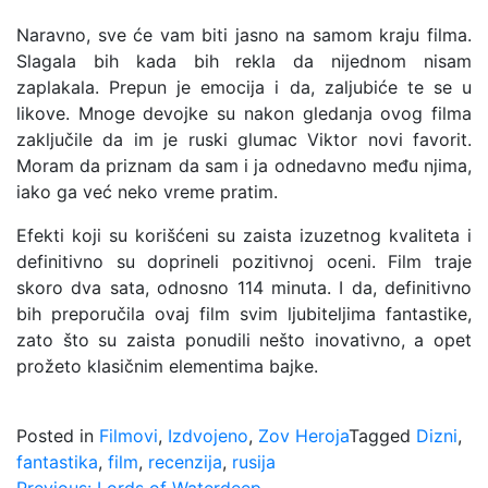
Naravno, sve će vam biti jasno na samom kraju filma.
Slagala bih kada bih rekla da nijednom nisam
zaplakala. Prepun je emocija i da, zaljubiće te se u
likove. Mnoge devojke su nakon gledanja ovog filma
zaključile da im je ruski glumac Viktor novi favorit.
Moram da priznam da sam i ja odnedavno među njima,
iako ga već neko vreme pratim.
Efekti koji su korišćeni su zaista izuzetnog kvaliteta i
definitivno su doprineli pozitivnoj oceni. Film traje
skoro dva sata, odnosno 114 minuta. I da, definitivno
bih preporučila ovaj film svim ljubiteljima fantastike,
zato što su zaista ponudili nešto inovativno, a opet
prožeto klasičnim elementima bajke.
Posted in
Filmovi
,
Izdvojeno
,
Zov Heroja
Tagged
Dizni
,
fantastika
,
film
,
recenzija
,
rusija