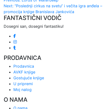
Kretanje
Previous:
Lords of Waterdeep
Next:
“Poslednji cirkus na svetu“ i večita igra anđela –
članka
promocija knjige Branislava Jankovića
FANTASTIČNI VODIČ
Dosegni san, dosegni fantastiku!
PRODAVNICA
Prodavnica
AVKF knjige
Gostujuće knjige
U pripremi
Moj nalog
O NAMA
O nama