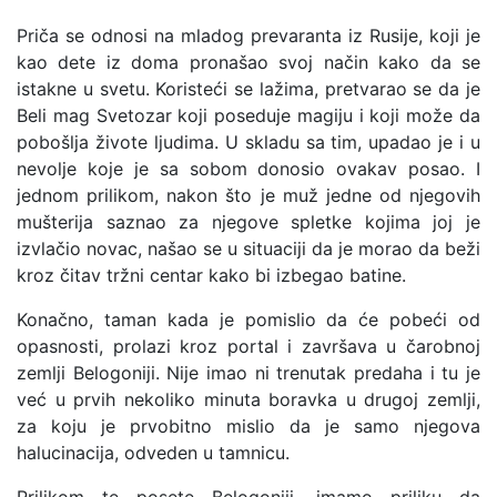
Priča se odnosi na mladog prevaranta iz Rusije, koji je
kao dete iz doma pronašao svoj način kako da se
istakne u svetu. Koristeći se lažima, pretvarao se da je
Beli mag Svetozar koji poseduje magiju i koji može da
pobošlja živote ljudima. U skladu sa tim, upadao je i u
nevolje koje je sa sobom donosio ovakav posao. I
jednom prilikom, nakon što je muž jedne od njegovih
mušterija saznao za njegove spletke kojima joj je
izvlačio novac, našao se u situaciji da je morao da beži
kroz čitav tržni centar kako bi izbegao batine.
Konačno, taman kada je pomislio da će pobeći od
opasnosti, prolazi kroz portal i završava u čarobnoj
zemlji Belogoniji. Nije imao ni trenutak predaha i tu je
već u prvih nekoliko minuta boravka u drugoj zemlji,
za koju je prvobitno mislio da je samo njegova
halucinacija, odveden u tamnicu.