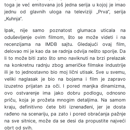
toga je već emitovana još jedna serija u kojoj je imao
jednu od glavnih uloga na televiziji „Prva“, serija
„Kuhnja“.
Ipak, nije samo poznatost glumaca uticala na
oduševljenje ovim filmom, što se može videti i na
recenzijama na IMDB sajtu. Gledajući ovaj film,
delovao mi je kao da se radnja odvija nešto sporije. Da
li to može biti zato što smo naviknuti na brzi prelazak
na konkretnu radnju zbog američke filmske industrije
ili je to jednostavno bio moj lični utisak. Sve u svemu,
veliki naglasak je bio na bojama i film je zapravo
izuzetno prijatan za oči. I pored manjka dinamizma,
ovo ostvarenje ima jako dobru podlogu, odnosno
priču, koja je prožeta mnogim detaljima. Na samom
kraju, definitivno ćete biti iznenađeni, jer je dosta
rađeno na scenariju, pa zato i pored obraćanja pažnje
na sve sitnice, može da se desi da propustite najveći
obrt od svih.