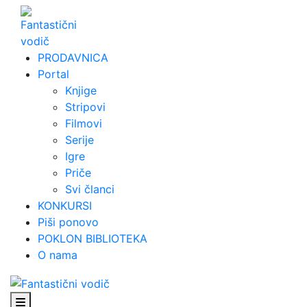
Skip
to
content
PRODAVNICA
Portal
Knjige
Stripovi
Filmovi
Serije
Igre
Priče
Svi članci
KONKURSI
Piši ponovo
POKLON BIBLIOTEKA
O nama