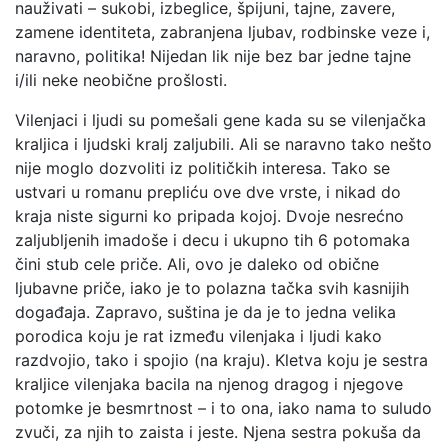
nauživati – sukobi, izbeglice, špijuni, tajne, zavere,
zamene identiteta, zabranjena ljubav, rodbinske veze i,
naravno, politika! Nijedan lik nije bez bar jedne tajne
i/ili neke neobične prošlosti.
Vilenjaci i ljudi su pomešali gene kada su se vilenjačka
kraljica i ljudski kralj zaljubili. Ali se naravno tako nešto
nije moglo dozvoliti iz političkih interesa. Tako se
ustvari u romanu prepliću ove dve vrste, i nikad do
kraja niste sigurni ko pripada kojoj. Dvoje nesrećno
zaljubljenih imadoše i decu i ukupno tih 6 potomaka
čini stub cele priče. Ali, ovo je daleko od obične
ljubavne priče, iako je to polazna tačka svih kasnijih
događaja. Zapravo, suština je da je to jedna velika
porodica koju je rat između vilenjaka i ljudi kako
razdvojio, tako i spojio (na kraju). Kletva koju je sestra
kraljice vilenjaka bacila na njenog dragog i njegove
potomke je besmrtnost – i to ona, iako nama to suludo
zvuči, za njih to zaista i jeste. Njena sestra pokuša da