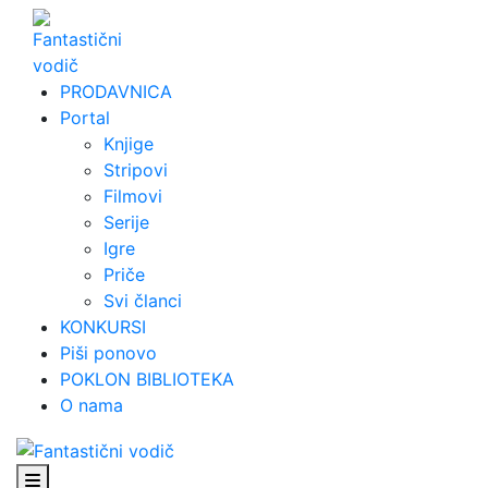
Skip
to
content
PRODAVNICA
Portal
Knjige
Stripovi
Filmovi
Serije
Igre
Priče
Svi članci
KONKURSI
Piši ponovo
POKLON BIBLIOTEKA
O nama