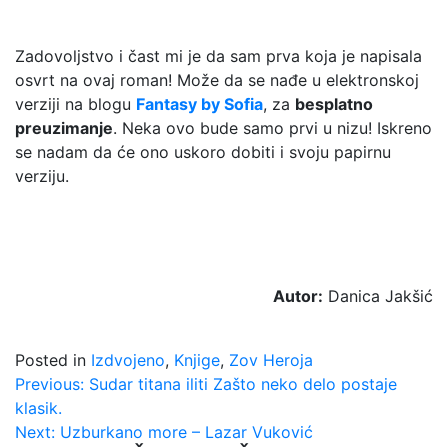
Zadovoljstvo i čast mi je da sam prva koja je napisala
osvrt na ovaj roman! Može da se nađe u elektronskoj
verziji na blogu
Fantasy by Sofia
, za
besplatno
preuzimanje
. Neka ovo bude samo prvi u nizu! Iskreno
se nadam da će ono uskoro dobiti i svoju papirnu
verziju.
Autor:
Danica Jakšić
Posted in
Izdvojeno
,
Knjige
,
Zov Heroja
Kretanje
Previous:
Sudar titana iliti Zašto neko delo postaje
klasik.
članka
Next:
Uzburkano more – Lazar Vuković