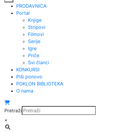
PRODAVNICA
Portal
Knjige
Stripovi
Filmovi
Serije
Igre
Priče
Svi članci
KONKURSI
Piši ponovo
POKLON BIBLIOTEKA
O nama
Pretraži
×