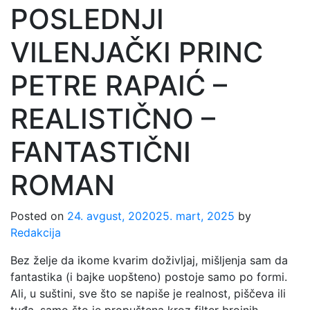
POSLEDNJI
VILENJAČKI PRINC
PETRE RAPAIĆ –
REALISTIČNO –
FANTASTIČNI
ROMAN
Posted on
24. avgust, 2020
25. mart, 2025
by
Redakcija
Bez želje da ikome kvarim doživljaj, mišljenja sam da
fantastika (i bajke uopšteno) postoje samo po formi.
Ali, u suštini, sve što se napiše je realnost, piščeva ili