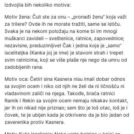
Izdvojila bih nekoliko motiva:
Motiv žena: Čuli ste za onu – „pronađi ženu“ koja važi
za trilere? Ovde ih ne morate tražiti, same se ističu.
Svaka je na nekom položaju na kome bi im mnogi
muškarci zavideli – sveštenice, ratnice, zapovednice;
nezavisne, preduzimljive! Čak i jedna koja je „samo“
isceliteljka (Kanka joj je ime) je stavom strah i trepet
svim ratnicima, koji se više plaše nje nego da umru od
zadobijenih rana.
Motiv oca: Četiri sina Kasnera nisu imali dobar odnos
sa svojim ocem i niko od njih ne želi da ni ličnošću ni
vladavinom zaliči na njega. Takođe, braća ratnici
Ramik i Rekin sa svojim ocem nemaju nikakav kontakt,
jer ih on nikad nije priznao; sem što je loš otac, loš je i
čovek, te je ubijen kada je otkriveno da je bio jedan od
zaverenika protiv Kasnera.