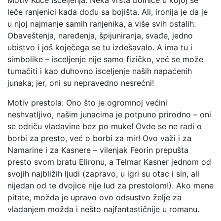
Motiv Kuće Isceljenja: Neka vrsta bolnice u kojoj se
leče ranjenici kada dođu sa bojišta. Ali, ironija je da je
u njoj najmanje samih ranjenika, a više svih ostalih.
Obaveštenja, naređenja, špijuniranja, svađe, jedno
ubistvo i još koječega se tu izdešavalo. A ima tu i
simbolike – isceljenje nije samo fizičko, već se može
tumačiti i kao duhovno isceljenje naših napaćenih
junaka; jer, oni su nepravedno nesrećni!
Motiv prestola: Ono što je ogromnoj većini
neshvatljivo, našim junacima je potpuno prirodno – oni
se odriču vladavine bez po muke! Ovde se ne radi o
borbi za presto, već o borbi za mir! Ovo važi i za
Namarine i za Kasnere – vilenjak Feorin prepušta
presto svom bratu Elironu, a Telmar Kasner jednom od
svojih najbližih ljudi (zapravo, u igri su otac i sin, ali
nijedan od te dvojice nije lud za prestolom!). Ako mene
pitate, možda je upravo ovo odsustvo želje za
vladanjem možda i nešto najfantastičnije u romanu.