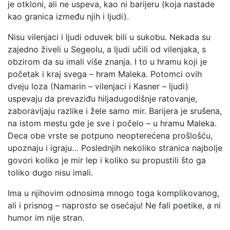
je otkloni, ali ne uspeva, kao ni barijeru (koja nastade
kao granica između njih i ljudi).
Nisu vilenjaci i ljudi oduvek bili u sukobu. Nekada su
zajedno živeli u Segeolu, a ljudi učili od vilenjaka, s
obzirom da su imali više znanja. I to u hramu koji je
početak i kraj svega – hram Maleka. Potomci ovih
dveju loza (Namarin – vilenjaci i Kasner – ljudi)
uspevaju da prevaziđu hiljadugodišnje ratovanje,
zaboravljaju razlike i žele samo mir. Barijera je srušena,
na istom mestu gde je sve i počelo – u hramu Maleka.
Deca obe vrste se potpuno neopterećena prošlošću,
upoznaju i igraju… Poslednjih nekoliko stranica najbolje
govori koliko je mir lep i koliko su propustili što ga
toliko dugo nisu imali.
Ima u njihovim odnosima mnogo toga komplikovanog,
ali i prisnog – naprosto se osećaju! Ne fali poetike, a ni
humor im nije stran.