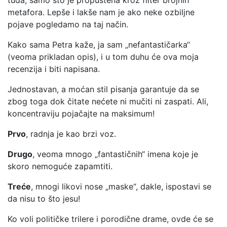
tuđa, samo što je propuštena kroz filter brojnih
metafora. Lepše i lakše nam je ako neke ozbiljne
pojave pogledamo na taj način.
Kako sama Petra kaže, ja sam „nefantastičarka“
(veoma prikladan opis), i u tom duhu će ova moja
recenzija i biti napisana.
Jednostavan, a moćan stil pisanja garantuje da se
zbog toga dok čitate nećete ni mučiti ni zaspati. Ali,
koncentraviju pojačajte na maksimum!
Prvo
, radnja je kao brzi voz.
Drugo
, veoma mnogo „fantastičnih“ imena koje je
skoro nemoguće zapamtiti.
Treće
, mnogi likovi nose „maske“, dakle, ispostavi se
da nisu to što jesu!
Ko voli političke trilere i porodične drame, ovde će se