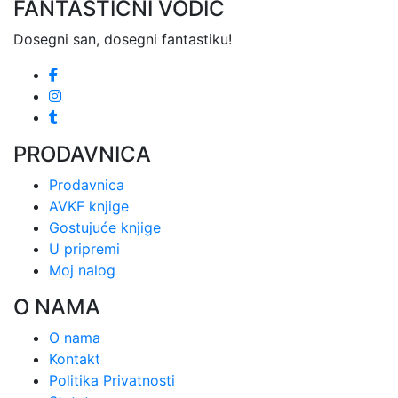
FANTASTIČNI VODIČ
Dosegni san, dosegni fantastiku!
PRODAVNICA
Prodavnica
AVKF knjige
Gostujuće knjige
U pripremi
Moj nalog
O NAMA
O nama
Kontakt
Politika Privatnosti