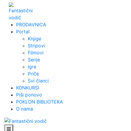
Skip
to
content
PRODAVNICA
Portal
Knjige
Stripovi
Filmovi
Serije
Igre
Priče
Svi članci
KONKURSI
Piši ponovo
POKLON BIBLIOTEKA
O nama