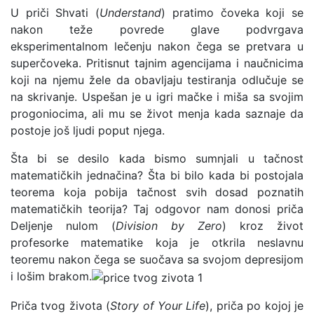
U priči Shvati (
Understand
) pratimo čoveka koji se
nakon teže povrede glave podvrgava
eksperimentalnom lečenju nakon čega se pretvara u
superčoveka. Pritisnut tajnim agencijama i naučnicima
koji na njemu žele da obavljaju testiranja odlučuje se
na skrivanje. Uspešan je u igri mačke i miša sa svojim
progoniocima, ali mu se život menja kada saznaje da
postoje još ljudi poput njega.
Šta bi se desilo kada bismo sumnjali u tačnost
matematičkih jednačina? Šta bi bilo kada bi postojala
teorema koja pobija tačnost svih dosad poznatih
matematičkih teorija? Taj odgovor nam donosi priča
Deljenje nulom (
Division by Zero
) kroz život
profesorke matematike koja je otkrila neslavnu
teoremu nakon čega se suočava sa svojom depresijom
i lošim brakom.
Priča tvog života (
Story of Your Life
), priča po kojoj je