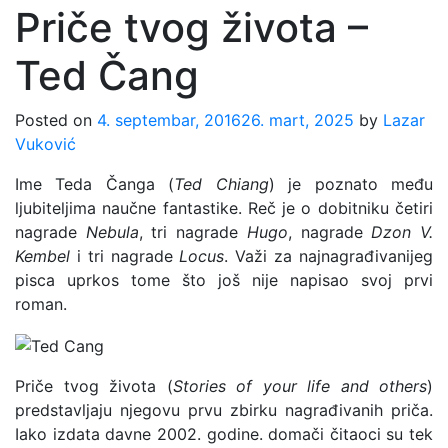
Priče tvog života –
Ted Čang
Posted on
4. septembar, 2016
26. mart, 2025
by
Lazar
Vuković
Ime Teda Čanga (
Ted Chiang
) je poznato među
ljubiteljima naučne fantastike. Reč je o dobitniku četiri
nagrade
Nebula
, tri nagrade
Hugo
, nagrade
Dzon V.
Kembel
i tri nagrade
Locus
. Važi za najnagrađivanijeg
pisca uprkos tome što još nije napisao svoj prvi
roman.
Priče tvog života (
Stories of your life and others
)
predstavljaju njegovu prvu zbirku nagrađivanih priča.
Iako izdata davne 2002. godine. domači čitaoci su tek