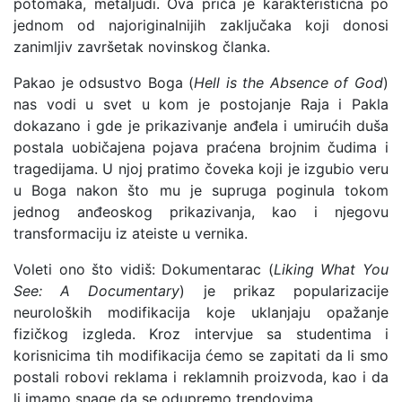
potomaka, metaljudi. Ova priča je karakteristična po
jednom od najoriginalnijih zaključaka koji donosi
zanimljiv završetak novinskog članka.
Pakao je odsustvo Boga (
Hell is the Absence of God
)
nas vodi u svet u kom je postojanje Raja i Pakla
dokazano i gde je prikazivanje anđela i umirućih duša
postala uobičajena pojava praćena brojnim čudima i
tragedijama. U njoj pratimo čoveka koji je izgubio veru
u Boga nakon što mu je supruga poginula tokom
jednog anđeoskog prikazivanja, kao i njegovu
transformaciju iz ateiste u vernika.
Voleti ono što vidiš: Dokumentarac (
Liking What You
See: A Documentary
) je prikaz popularizacije
neuroloških modifikacija koje uklanjaju opažanje
fizičkog izgleda. Kroz intervjue sa studentima i
korisnicima tih modifikacija ćemo se zapitati da li smo
postali robovi reklama i reklamnih proizvoda, kao i da
li imamo snage da se odupremo trendovima.