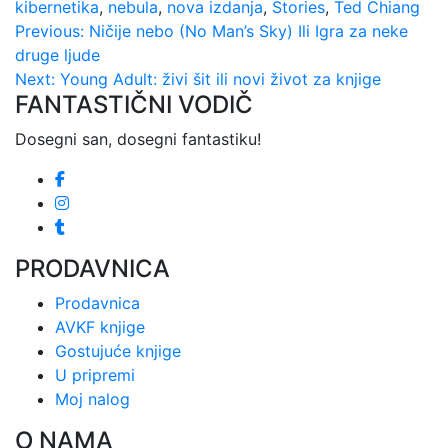
kibernetika
,
nebula
,
nova izdanja
,
Stories
,
Ted Chiang
Kretanje
Previous:
Ničije nebo (No Man’s Sky) Ili Igra za neke
druge ljude
članka
Next:
Young Adult: živi šit ili novi život za knjige
FANTASTIČNI VODIČ
Dosegni san, dosegni fantastiku!
PRODAVNICA
Prodavnica
AVKF knjige
Gostujuće knjige
U pripremi
Moj nalog
O NAMA