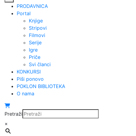
PRODAVNICA
Portal
Knjige
Stripovi
Filmovi
Serije
Igre
Priče
Svi članci
KONKURSI
Piši ponovo
POKLON BIBLIOTEKA
O nama
Pretraži
×