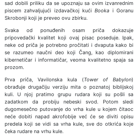
sad dobili priliku da se upoznaju sa ovim izvanrednim
piscem zahvaljujući izdavačkoj kući
Booka
i Goranu
Skrobonji koji je preveo ovu zbirku.
Svaka od ponuđenih osam priča dokazuje
pripovedački kvalitet koji ovaj pisac poseduje. Ipak,
neke od priča je potrebno pročitati i dvaputa kako bi
se razumeo naučni deo koji Čang, kao diplomirani
kibernetičar i informatičar, veoma kvalitetno spaja sa
prozom.
Prva priča, Vavilonska kula (
Tower of Babylon
)
obrađuje drugačiju verziju mita o poznatoj biblijskoj
kuli. U njoj pratimo grupu rudara koji su pošli sa
zadatkom da probiju nebeski svod. Potom sledi
dugomesečno putovanje do vrha kule u kojem čitaoc
neće dobiti napad akrofobije već će se diviti opisu
predela koji se vidi sa vrha kule, sve do otkrića koje
čeka rudare na vrhu kule.