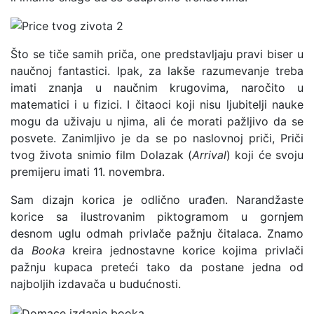
Što se tiče samih priča, one predstavljaju pravi biser u
naučnoj fantastici. Ipak, za lakše razumevanje treba
imati znanja u naučnim krugovima, naročito u
matematici i u fizici. I čitaoci koji nisu ljubitelji nauke
mogu da uživaju u njima, ali će morati pažljivo da se
posvete. Zanimljivo je da se po naslovnoj priči, Priči
tvog života snimio film Dolazak (
Arrival
) koji će svoju
premijeru imati 11. novembra.
Sam dizajn korica je odlično urađen. Narandžaste
korice sa ilustrovanim piktogramom u gornjem
desnom uglu odmah privlače pažnju čitalaca. Znamo
da
Booka
kreira jednostavne korice kojima privlači
pažnju kupaca preteći tako da postane jedna od
najboljih izdavača u budućnosti.