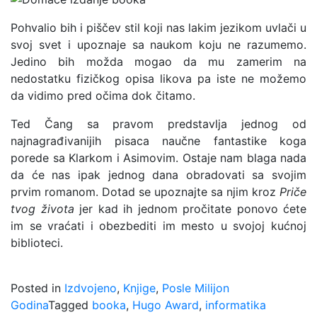
Pohvalio bih i piščev stil koji nas lakim jezikom uvlači u
svoj svet i upoznaje sa naukom koju ne razumemo.
Jedino bih možda mogao da mu zamerim na
nedostatku fizičkog opisa likova pa iste ne možemo
da vidimo pred očima dok čitamo.
Ted Čang sa pravom predstavlja jednog od
najnagrađivanijih pisaca naučne fantastike koga
porede sa Klarkom i Asimovim. Ostaje nam blaga nada
da će nas ipak jednog dana obradovati sa svojim
prvim romanom. Dotad se upoznajte sa njim kroz
Priče
tvog života
jer kad ih jednom pročitate ponovo ćete
im se vraćati i obezbediti im mesto u svojoj kućnoj
biblioteci.
Posted in
Izdvojeno
,
Knjige
,
Posle Milijon
Godina
Tagged
booka
,
Hugo Award
,
informatika