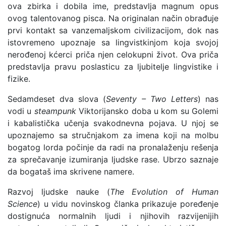
ova zbirka i dobila ime, predstavlja magnum opus
ovog talentovanog pisca. Na originalan način obrađuje
prvi kontakt sa vanzemaljskom civilizacijom, dok nas
istovremeno upoznaje sa lingvistkinjom koja svojoj
nerođenoj kćerci priča njen celokupni život. Ova priča
predstavlja pravu poslasticu za ljubitelje lingvistike i
fizike.
Sedamdeset dva slova (
Seventy – Two Letters
) nas
vodi u
steampunk
Viktorijansko doba u kom su Golemi
i kabalistička učenja svakodnevna pojava. U njoj se
upoznajemo sa stručnjakom za imena koji na molbu
bogatog lorda počinje da radi na pronalaženju rešenja
za sprečavanje izumiranja ljudske rase. Ubrzo saznaje
da bogataš ima skrivene namere.
Razvoj ljudske nauke (
The Evolution of Human
Science
) u vidu novinskog članka prikazuje poređenje
dostignuća normalnih ljudi i njihovih razvijenijih