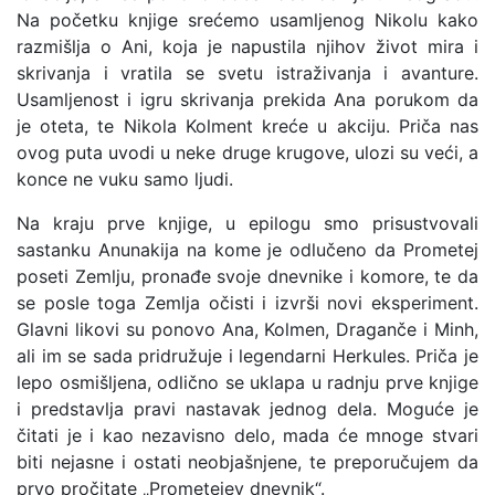
Na početku knjige srećemo usamljenog Nikolu kako
razmišlja o Ani, koja je napustila njihov život mira i
skrivanja i vratila se svetu istraživanja i avanture.
Usamljenost i igru skrivanja prekida Ana porukom da
je oteta, te Nikola Kolment kreće u akciju. Priča nas
ovog puta uvodi u neke druge krugove, ulozi su veći, a
konce ne vuku samo ljudi.
Na kraju prve knjige, u epilogu smo prisustvovali
sastanku Anunakija na kome je odlučeno da Prometej
poseti Zemlju, pronađe svoje dnevnike i komore, te da
se posle toga Zemlja očisti i izvrši novi eksperiment.
Glavni likovi su ponovo Ana, Kolmen, Draganče i Minh,
ali im se sada pridružuje i legendarni Herkules. Priča je
lepo osmišljena, odlično se uklapa u radnju prve knjige
i predstavlja pravi nastavak jednog dela. Moguće je
čitati je i kao nezavisno delo, mada će mnoge stvari
biti nejasne i ostati neobjašnjene, te preporučujem da
prvo pročitate „Prometejev dnevnik“.