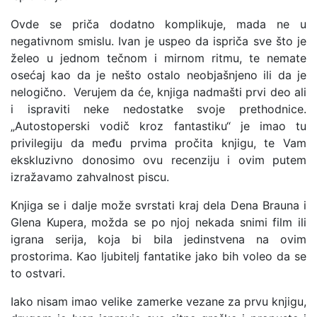
Ovde se priča dodatno komplikuje, mada ne u
negativnom smislu. Ivan je uspeo da ispriča sve što je
želeo u jednom tečnom i mirnom ritmu, te nemate
osećaj kao da je nešto ostalo neobjašnjeno ili da je
nelogično. Verujem da će, knjiga nadmašti prvi deo ali
i ispraviti neke nedostatke svoje prethodnice.
„Autostoperski vodič kroz fantastiku“ je imao tu
privilegiju da među prvima pročita knjigu, te Vam
ekskluzivno donosimo ovu recenziju i ovim putem
izražavamo zahvalnost piscu.
Knjiga se i dalje može svrstati kraj dela Dena Brauna i
Glena Kupera, možda se po njoj nekada snimi film ili
igrana serija, koja bi bila jedinstvena na ovim
prostorima. Kao ljubitelj fantatike jako bih voleo da se
to ostvari.
Iako nisam imao velike zamerke vezane za prvu knjigu,