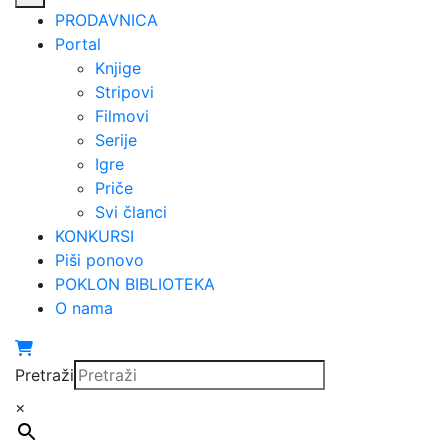
PRODAVNICA
Portal
Knjige
Stripovi
Filmovi
Serije
Igre
Priče
Svi članci
KONKURSI
Piši ponovo
POKLON BIBLIOTEKA
O nama
Pretraži
×