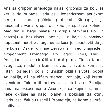
Ana sa grupom arheologa nalazi grobnicu za koju se
veruje da pripada Herkulesu, legendarnom antičkom
heroju i tada počinju problemi. Kidnapuje je
neidentifikovana grupa od koje je spašava Kolmen.
Međutim u begu nalete na grupu otmičara koji ih
sateraju u bezizlaznu poziciju iz koje ih spašava
nepoznati heroj, za koga će se kasnije ispostaviti da je
Herkules. Dakle, on nije Zevsov sin, već unapređeni
eksperiment Prometeja. Po legedi Zevs, Had i
Posejdon su se udružili u borbi protiv Titana Krona,
svog oca, međutim Ivan nas vodi u svet u kome su
Titani još jedan od silicijumskih oblika života, poput
Anunakija, ali na nižem stepenu razvoja, koji krstari
svemirom. Tokom tih putovanja naleteli su na Zemlju i
naišli na eksperimente Anunakija sa kojima su imali
neke okršaje na našoj planeti i pokušali da otmu
Herkulesa, čak su uspeli i Prometeja, na kome su vršili
ispitivanja.