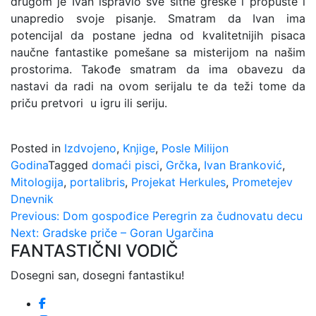
drugom je Ivan ispravio sve sitne greške i propuste i
unapredio svoje pisanje. Smatram da Ivan ima
potencijal da postane jedna od kvalitetnijih pisaca
naučne fantastike pomešane sa misterijom na našim
prostorima. Takođe smatram da ima obavezu da
nastavi da radi na ovom serijalu te da teži tome da
priču pretvori u igru ili seriju.
Posted in
Izdvojeno
,
Knjige
,
Posle Milijon
Godina
Tagged
domaći pisci
,
Grčka
,
Ivan Branković
,
Mitologija
,
portalibris
,
Projekat Herkules
,
Prometejev
Dnevnik
Kretanje
Previous:
Dom gospođice Peregrin za čudnovatu decu
Next:
Gradske priče – Goran Ugarčina
članka
FANTASTIČNI VODIČ
Dosegni san, dosegni fantastiku!