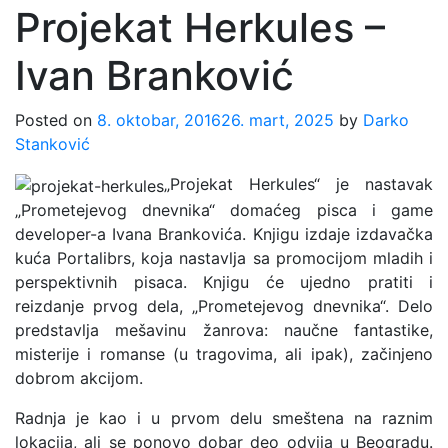
Projekat Herkules –
Ivan Branković
Posted on
8. oktobar, 2016
26. mart, 2025
by
Darko
Stanković
„Projekat Herkules“ je nastavak
„Prometejevog dnevnika“ domaćeg pisca i game
developer-a Ivana Brankovića. Knjigu izdaje izdavačka
kuća Portalibrs, koja nastavlja sa promocijom mladih i
perspektivnih pisaca. Knjigu će ujedno pratiti i
reizdanje prvog dela, „Prometejevog dnevnika“. Delo
predstavlja mešavinu žanrova: naučne fantastike,
misterije i romanse (u tragovima, ali ipak), začinjeno
dobrom akcijom.
Radnja je kao i u prvom delu smeštena na raznim
lokacija, ali se ponovo dobar deo odvija u Beogradu.