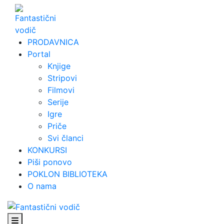
Skip
to
content
PRODAVNICA
Portal
Knjige
Stripovi
Filmovi
Serije
Igre
Priče
Svi članci
KONKURSI
Piši ponovo
POKLON BIBLIOTEKA
O nama