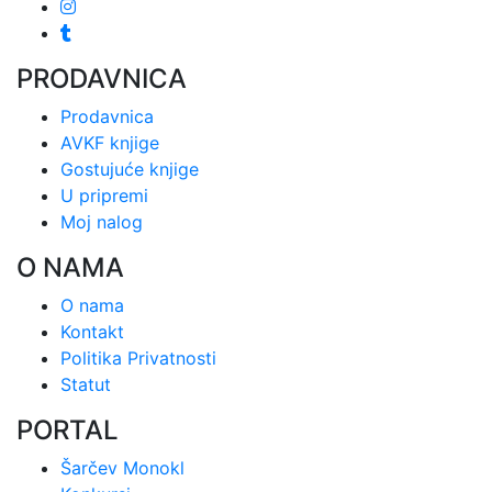
PRODAVNICA
Prodavnica
AVKF knjige
Gostujuće knjige
U pripremi
Moj nalog
O NAMA
O nama
Kontakt
Politika Privatnosti
Statut
PORTAL
Šarčev Monokl