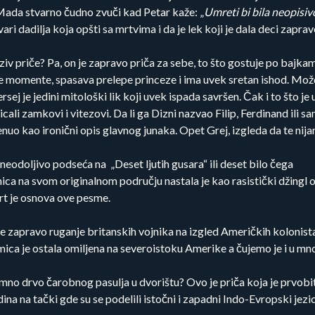
Mada stvarno čudno zvuči kad Petar kaže: „
Umreti bi bila neopisiv
ri dadilja koja opšti sa mrtvima i da je lek koji je dala deci zaprav
naziv priče? Pa, on je zapravo priča za sebe, to što gostuje po bajkam
e momente, spasava prelepe princeze i ima uvek sretan ishod. Možda
rsej je jedini mitološki lik koji uvek ispada savršen. Čak i to što je
li zamkovi i vitezovi. Da li ga Dizni nazvao Filip, Ferdinand ili s
enuo kao ironični opis glavnog junaka. Opet Grej, izgleda da te nija
 neodoljivo podseća na „Deset ljutih gusara“ ili deset bilo čega
a na svom originalnom području nastala je kao rasistički džingl o
mrt je osnova ove pesme.
 je zapravo ruganje britanskih vojnika na izgled Američkih koloni
ica je ostala omiljena na severoistoku Amerike a čujemo je i u mno
omno drvo čarobnog pasulja u dvorištu? Ovo je priča koja je prvobit
ina na tački gde su se podelili istočni i zapadni Indo-Evropski jezic