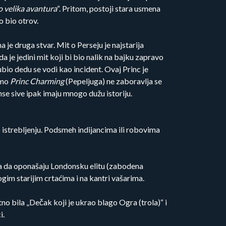
o velika avantura
“. Pritom, postoji stara usmena
o bio otrov.
a je druga stvar. Mit o Perseju je najstarija
 je jedini mit koji bi bio nalik na bajku zapravo
 ubio dedu se vodi kao incident. Ovaj Princ je
amo
Princ Charming
(Pepeljuga) ne zaboravlja se
nse sive ipak imaju mnogo dužu istoriju.
 istrebljenju. Podsmeh indijancima ili robovima
sta da oponašaju Londonsku elitu (zabodena
gim starijim crtaćima i na kantri vašarima.
no bila „Dečak koji je ukrao blago Ogra (trola)“ i
i.