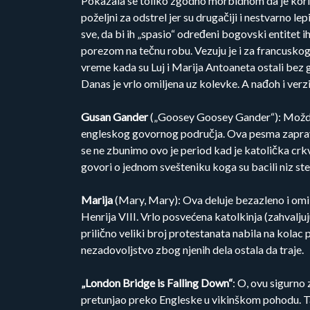
Pokazala se toliko zgodno morbidnom da je korišće
poželjni za odstrel jer su drugačiji i nestvarno le
sve, da bi ih „spasio“ određeni bogovski entitet 
porezom na tečnu robu. Vezuju je i za francuskog 
vreme kada su Luj i Marija Antoaneta ostali bez g
Danas je vrlo omiljena uz kolevke. A nađoh i verzij
Gusan Gander
(„Goosey Goosey Gander“): Možda ni
engleskog govornog područja. Ova pesma zapravo p
se ne zbunimo ovo je period kad je katolička crkva
govori o jednom svešteniku koga su bacili niz ste
Marija
(Mary, Mary): Ova deluje bezazleno i omil
Henrija VIII. Vrlo posvećena katolkinja (zahvalju
prilično veliki broj protestanata nabila na kolac 
nezadovoljstvo zbog njenih dela ostala da traje.
„London Bridge is Falling Down“
: O, ovu sigurno
pretunjao preko Engleske u vikinškom pohodu. Ta