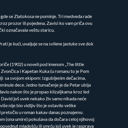
“ gde se Zlatokosa ne pominje. Tri medveda rade
kroz prozor ili pojedena. Zavisi ko vam priča ovu
ki označavala veštu staricu.
ati je kući, uvaljuje se na svilene jastuke sve dok
 priče (1902) u noveli pod imenom „The little
4). Zvončica i Kapetan Kuka (u romanu to je Pom
dođiji sa svojom ekipom: Izgubljenim dečacima.
eminule dece. Jedno tumačenje je da Petar ubija
udavio nakon što je propao klizaljkama kroz led
je David još uvek nekako živ samo nikada neće
e nije bio vidljiv što je ostavilo velike
bol pretočio u roman kakav danas poznajemo.
jom (ona umire) pokušava da dočara celoj njihovoj
an opsednut mladošću ili smrću još uvek je rasprava