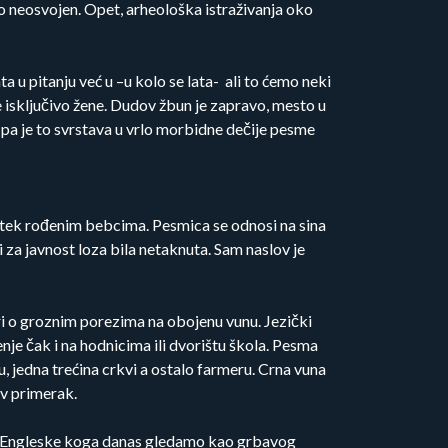
o neosvojen. Opet, arheološka istraživanja oko
ta u pitanju već u –u kolo se lata- ali to ćemo neki
 isključivo žene. Dudov žbun je zapravo, mesto u
 pa je to svrstava u vrlo morbidne dečije pesme
a tek rođenim bebcima. Pesmica se odnosi na sina
 za javnost loza bila netaknuta. Sam naslov je
ori o groznim porezima na obojenu vunu. Jezički
je čak i na hodnicima ili dvorištu škola. Pesma
u, jedna trećina crkvi a ostalo farmeru. Crna vuna
av primerak.
II od Engleske koga danas gledamo kao grbavog