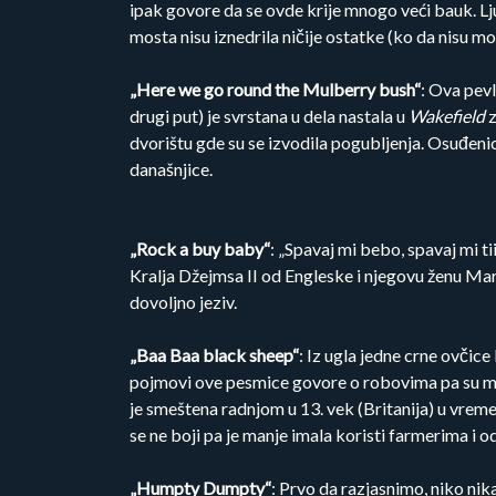
ipak govore da se ovde krije mnogo veći bauk. Lj
mosta nisu iznedrila ničije ostatke (ko da nisu mo
„Here we go round the Mulberry bush“
: Ova pevl
drugi put) je svrstana u dela nastala u
Wakefield
z
dvorištu gde su se izvodila pogubljenja. Osuđenic
današnjice.
„Rock a buy baby“
: „Spavaj mi bebo, spavaj mi 
Kralja Džejmsa II od Engleske i njegovu ženu Mar
dovoljno jeziv.
„Baa Baa black sheep“
: Iz ugla jedne crne ovčic
pojmovi ove pesmice govore o robovima pa su mno
je smeštena radnjom u 13. vek (Britanija) u vreme 
se ne boji pa je manje imala koristi farmerima i o
„Humpty Dumpty“
: Prvo da razjasnimo, niko nik