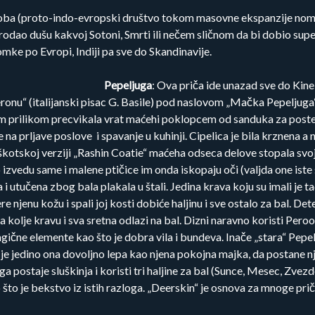
doba (proto-indo-evropski društvo tokom masovne ekspanzije noma
rodao dušu kakvoj Sotoni, Smrti ili nečem sličnom da bi dobio sup
mke po Evropi, Indiji pa sve do Skandinavije.
Pepeljuga
: Ova priča ide unazad sve do Kine
onu“ (italijanski pisac G. Basile) pod naslovom „Mačka Pepeljuga“,
om prilikom precvikala vrat maćehi poklopcem od sanduka za postel
a prljave poslove i spavanje u kuhinji. Cipelica je bila krznena a ne
otskoj verziji „Rashin Coatie“ maćeha odseca delove stopala svojih 
izvedu same i malene ptičice im onda iskopaju oči (valjda one iste š
 utučena zbog bala plakala u štali. Jedina krava koju su imali je tad
ere njenu kožu i spali joj kosti dobiće haljinu i sve ostalo za bal. 
kolje kravu i sva sretna odlazi na bal. Dizni naravno koristi Pero
čne elemente kao što je dobra vila i bundeva. Inače „stara“ Pepeljug
da je jedino ona dovoljno lepa kao njena pokojna majka, da postane
a postaje sluškinja i koristi tri haljine za bal (Sunce, Mesec, Zvez
o što je bekstvo iz istih razloga. „Deerskin“ je osnova za mnoge priče