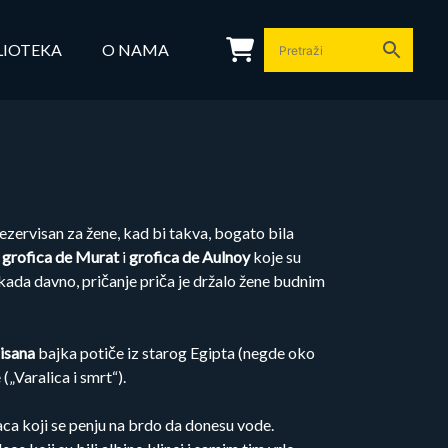
LIOTEKA
O NAMA
ezervisan za žene, kad bi takva, bogato bila
u
grofica de Murat
i
grofica de Aulnoy
koje su
kada davno, pričanje priča je držalo žene budnim
isana
bajka potiče iz starog Egipta (negde oko
„Varalica i smrt“).
aca koji se penju na brdo da donesu vode.