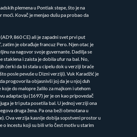
dskih plemena u Pontiak stepe, što je na
er moći. Kovač je menjao dušu pa probao da
 (AD9, 860 CE) ali je zapadni svet prvi put
 zatim je obrađuje francuz Pero. Njen otac je
jinu na nagovor svoje guvernante. Dadilja se
 staklena i zaista je dobila ufur na bal. No,
ćerki da bi stala u cipelu dok u verziji braće
to posle pevuše u Dizni verziji). Vuk Karadžić je
a progovorila objasnivši joj da je u njoj duh
Dete koje do malopre žalilo za majkom i utehom
ovu adaptaciju (1697) jer je on kao pripovedač
a je tri puta posetila bal. U jednoj verziji ona
 njegova druga žena. Pa ona beži obmotana u
de). Ova verzija kasnije dobija sopstveni prostor u
 o incestu koji su bili vrlo čest motiv u starim