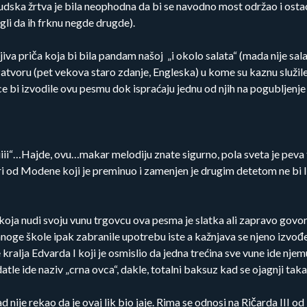
udska žrtva je bila neophodna da bi se navodno most održao i osta
gli da ih frknu negde drugde).
jiva priča koja bi bila pandam našoj „i okolo salata“ (mada nije sala
atvoru (pet vekova staro zdanje, Engleska) u kome su kaznu služile
e bi izvodile ovu pesmu dok ispraćaju jednu od njih na pogubljenje
tiiiii“…Hajde, ovu…makar melodiju znate sigurno, pola sveta je pev
i od Modene koji je preminuo i zamenjen je drugim detetom ne bi li
e koja nudi svoju vunu trgovcu ova pesma je slatka ali zapravo gov
ge škole ipak zabranile upotrebu iste a kažnjava se njeno izvođen
kralja Edvarda I koji je osmislio da jedna trećina sve vune ide njem
datle ide naziv „crna ovca“, dakle, totalni baksuz kad se ojagnji tak
ad nije rekao da je ovaj lik bio jaje. Rima se odnosi na Ričarda I