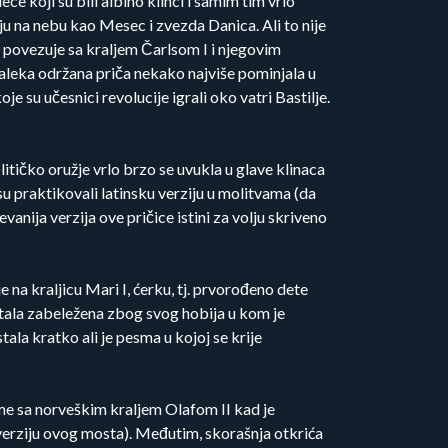
e koji su bili albino klinci i samim tim vrlo
taju na nebu kao Mesec i zvezda Danica. Ali to nije
e povezuje sa kraljem Čarlsom I i njegovim
 daleka održana priča nekako najviše pominjala u
 su učesnici revolucije igrali oko vatri Bastilje.
tičko oružje vrlo brzo se uvukla u glave klinaca
u praktikovali latinsku verziju u molitvama (da
anija verzija ove pričice istini za volju skriveno
na kraljicu Mari I, ćerku, tj. prvorođeno dete
ostala zabeležena zbog svog hobija u kom je
tala kratko ali je pesma u kojoj se krije
me sa norveškim kraljem Olafom II kad je
verziju ovog mosta). Međutim, skorašnja otkrića