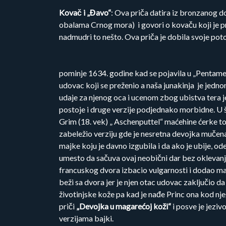
Kovač i „Đavo“
: Ova priča datira iz bronzanog 
obalama Crnog mora) i govori o kovaču koji je p
nadmudri to nešto. Ova priča je dobila svoje poto
pominje 1634. godine kad se pojavila u „Pentamer
udovac koji se preženio a naša junakinja je jedn
udaje za njenog oca i ucenom zbog ubistva tera je n
postoje i druge verzije podjednako morbidne. U šk
Grim (18. vek) „ Aschenputtel“ maćehine ćerke to 
zabeležio verziju gde je nesretna devojka mučena i
majke koju je davno izgubila i da ako je ubije, od
umesto da sačuva ovaj neobični dar bez oklevanja 
francuskog dvora izbacio vulgarnosti i dodao magi
beži sa dvora jer je njen otac udovac zaključio 
životinjske kože pa kad je nađe Princ ona kod njeg
priči
„Devojka u magarećoj koži“
i posve je jeziv
verzijama bajki.