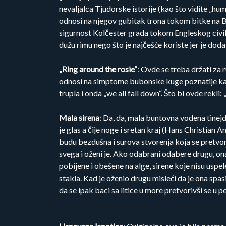
nevaljalca Tjudorske istorije (kao što vidite „hu
odnosi na njegov gubitak trona tokom bitke na B
sigurnost Kolčester grada tokom Engleskog civil
dužu rimu nego što je najčešće koriste jer je doda
„Ring around the rosie“
: Ovde se treba držati za
odnosi na simptome bubonske kuge poznatije kao 
trupla i onda „we all fall down“. Što bi ovde rekli:
Mala sirena
: Da, da, mala buntovna vodena tinejd
je glas a čije noge i sretan kraj (Hans Christian 
budu bezdušna i surova stvorenja koja se pretvore
svega i oženi je. Ako odabrani odabere drugu, ona 
pobijene i obešene na alge, sirene koje nisu uspe
stakla. Kad je oženio drugu misleći da je ona spas
da se ipak baci sa litice u more pretvorivši se u 