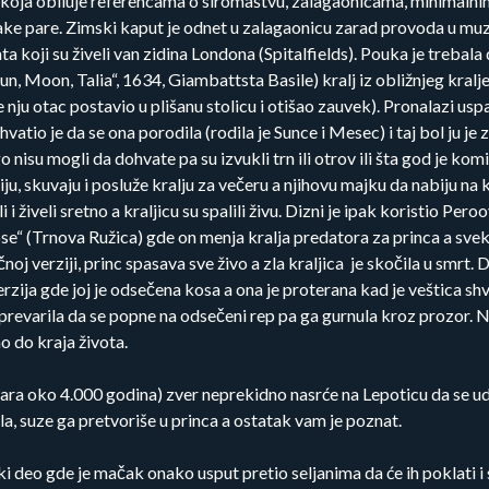
a koja obiluje referencama o siromaštvu, zalagaonicama, minimaln
vake pare. Zimski kaput je odnet u zalagaonicu zarad provoda u mu
 koji su živeli van zidina Londona (Spitalfields). Pouka je trebala
 Sun, Moon, Talia“, 1634, Giambattsta Basile) kralj iz obližnjeg kral
nju otac postavio u plišanu stolicu i otišao zauvek). Pronalazi us
 shvatio je da se ona porodila (rodila je Sunce i Mesec) i taj bol ju 
o nisu mogli da dohvate pa su izvukli trn ili otrov ili šta god je komir
biju, skuvaju i posluže kralju za večeru a njihovu majku da nabiju na
 i živeli sretno a kraljicu su spalili živu. Dizni je ipak koristio P
e“ (Trnova Ružica) gde on menja kralja predatora za princa a svekrv
noj verziji, princ spasava sve živo a zla kraljica je skočila u smrt. 
zija gde joj je odsečena kosa a ona je proterana kad je veštica shv
 prevarila da se popne na odsečeni rep pa ga gurnula kroz prozor. N
o do kraja života.
 stara oko 4.000 godina) zver neprekidno nasrće na Lepoticu da se u
a, suze ga pretvoriše u princa a ostatak vam je poznat.
ecki deo gde je mačak onako usput pretio seljanima da će ih poklati 