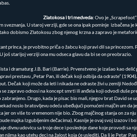
abas.
Zlatokosa i tri medveda
: Ovo je „Scrapefoot
om sveznanja. U staroj verziji, gde se ona ipak pominje izbačena je 
pa tako dobismo Zlatokosu zbog njenog krzna a zapravo je metaforič
nt princa, je prvobitno priča o žabcu koji pravi dil sa princezom. Pr
 U još starijoj verziji ona mu odseca glavu da bi se on preobrazio.
ista i dramaturg J.B. Bari (Barrie). Prvenstveno je izašao kao delić
apravi prestavu „Petar Pan, ili dečak koji odbija da odraste“ (190
i put. Dečak koji može da leti i nikada ne odraste živi u zemlji Ne
se zapravo odnosi na koncept smrti ili anđela koji odvodi duše pr
to zabranjeno. Drugo, kada je pisac bio mali, njegov brat David se 
 ponekad nosio bratovljevu odeću ubeđujući pomućeni majčin um da 
 jer on više to vremenom nije bio. Zbog majčinog stanja on za nju viš
 bude majka Izgubljenim dečacima). Kasnije je ovaj svoj izazov i 
naje divnu udovicu sa troje dece i poslednje dane koje provodi sa n
san njima kao utehu deci na žalost koja će uslediti. Da li je Petar P