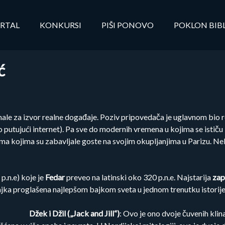
RTAL
KONKURSI
PIŠI PONOVO
POKLON BIB
ć
male za izvor realne događaje. Poziv pripovedača je uglavnom bio r
o putujući internet). Pa sve do modernih vremena u kojima se istič
ma kojima su zabavljale goste na svojim okupljanjima u Parizu. Ne
p.n.e) koje je
Fedar
preveo na latinski oko 320 p.n.e. Najstarija
zap
ajka proglašena najlepšom bajkom sveta u jednom trenutku istorije (
Džek i Džil („Jack and Jill“)
: Ovo je ono dvoje čuvenih klin