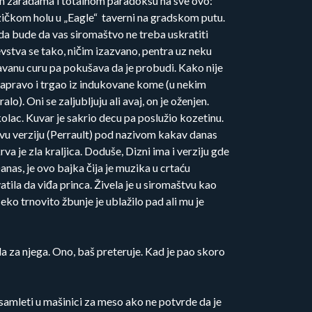
im zaradama i totalnom paradoksu na sve ovo:
zičkom holu u „Eagle“ taverni na gradskom putu.
 da bude da vas siromaštvo ne treba uskratiti
jevstva se tako, ničim izazvano, pentra uz neku
pavanu curu pa pokušava da je probudi. Kako nije
je zapravo i trgao iz indukovane kome (u nekim
alo). Oni se zaljubljuju ali avaj, on je oženjen.
 kolac. Kuvar je sakrio decu pa poslužio kozetinu.
eroovu verziju (Perrault) pod nazivom kakav danas
a je zla kraljica. Doduše, Dizni ima i verziju gde
Danas, je ovo bajka čija je muzika u crtaću
atila da viđa princa. Živela je u siromaštvu kao
eko trnovito žbunje je ublažilo pad ali mu je
da za njega. Ono, baš preteruje. Kad je pao skoro
i samleti u mašinici za meso ako ne potvrde da je