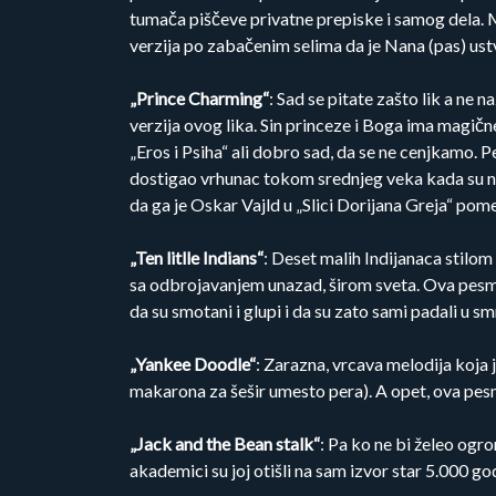
tumača piščeve privatne prepiske i samog dela. 
verzija po zabačenim selima da je Nana (pas) ustva
„Prince Charming“
: Sad se pitate zašto lik a ne 
verzija ovog lika. Sin princeze i Boga ima magičn
„Eros i Psiha“ ali dobro sad, da se ne cenjkamo. Pe
dostigao vrhunac tokom srednjeg veka kada su nica
da ga je Oskar Vajld u „Slici Dorijana Greja“ pom
„Ten litlle Indians“
: Deset malih Indijanaca stilom
sa odbrojavanjem unazad, širom sveta. Ova pesmic
da su smotani i glupi i da su zato sami padali u s
„Yankee Doodle“
: Zarazna, vrcava melodija koja
makarona za šešir umesto pera). A opet, ova pesm
„Jack and the Bean stalk“
: Pa ko ne bi želeo ogr
akademici su joj otišli na sam izvor star 5.000 god