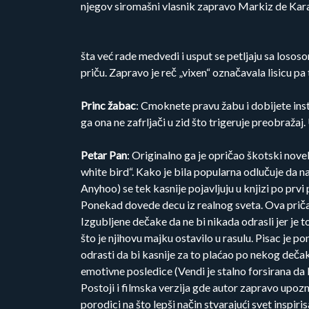
njegov siromašni vlasnik zapravo Markiz de Kar
šta već rade medvedi i usput se petljaju sa losos
priču. Zapravo je reč „vixen“ označavala lisicu 
Princ žabac
: Cmoknete pravu žabu i dobijete insta
ga ona ne zafrljači u zid što trigeruje preobražaj.
Petar Pan
: Originalno ga je opričao škotski novel
white bird“. Kako je bila popularna odlučuje da n
Anyhoo) se tek kasnije pojavljuju u knjizi po prv
Ponekad dovede decu iz realnog sveta. Ova priča 
Izgubljene dečake da ne bi nikada odrasli jer je 
što je njihovu majku ostavilo u rasulu. Pisac je
odrasti da bi kasnije za to plaćao po nekog dečaka
emotivne posledice (Vendi je stalno forsirana da
Postoji i filmska verzija gde autor zapravo upoz
porodici na što lepši način stvarajući svet inspiri