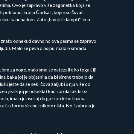
delima. Ovo je zapravo više zagonetka koja se
li poklonici kralja Čarlsa I, kojim su čuvali
e srušen kanonadom. Zato „hampti dampti“ ima
o poznato odnekud davno no ova pesma se zapravo
judi). Malo se peva o osipu, malo o smradu
sulom za noge, malo smo se natezali oko toga čiji
ina baka joj je objasnila da bi sirene trebalo da
šu jeste da se neki čova zaljubi u nju više od
ceo jezik joj je odsekla) kao i prolazak kroz
bola, imala je osećaj da gazi po krhotinama
rati u formu sirene i nikom ništa. No, izabrala je