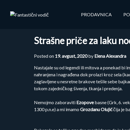
Skip
to
PRODAVNICA
PO
content
Strašne priče za laku no
Posted on
19. avgust, 2020
by
Elena Alexandra
Nastajale su od legendi ili mitova a ponekad bi i
nahranjena i nagrađena dok prolazi kroz sela (ka
zaglavljene u nesretne brakove tešile sebe bajka
tokom zajedničkog šivenja, tkanja i predenja.
Nemojmo zaboraviti
Ezopove
basne (Grk, 6. vek 
1300 p.n.e) a mi imamo
Grozdanu Olujić
čija je b