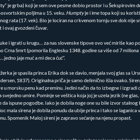
mty“ je grba) koji je sem ove pesme dobio prostor i u Šekspirovim 
osvortskim poljima u 15. veku.
Humpty
je i ime topa koji su koristi
nog rata (17. vek). Bio je lociran na crkvenom tornju sve dok nij
t i ovaj gvozdeni čuvar.
 ruke i igrati u krugu… za nas slovenske tipove ovo već miriše ka
Crna Smrt (pomorila Englesku 1348. godine sa više od 7 miliona l
 „…jedno jaje muć a mi deca ćuć“.
žerka je spasila princa Erika dok se davio, menjala svoj glas sa Ur
Andersen, 1837). Originalna priča je samo delimično išla ovako. Siren
 u morsku penu kad preminu. Jedini način da to izbegne i izgradi du
svejedno umire. Pominje se veštica koja joj je uzela jezik (ne glas, 
le da ispune pogodbe. Iako je dobila noge one su bile izvor stalnog 
ioc mala sirena je dobila ponudu da ubije princa i tako se laganica v
penu. Spomenik Maloj sireni je zapravo sećanje na njenu propast.