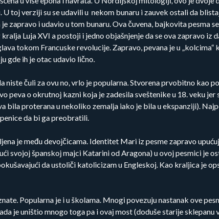
na u više epoha i navrata. U Nordijskoj mitologiji, ovo je dvoje dec
pi. U toj verziji su se udavili u nekom bunaru i zauvek ostali da blis
ih je zapravo i udavio u tom bunaru. Ova čuvena, bajkovita pesma s
kralja Luja XVI a postoji i jedno objašnjenje da se ova zapravo iz
lava tokom Francuske revolucije. Zapravo, pevana je u „kolcima“ koje
u gde ih je otac udavio lično.
ste čuli za ovu no, vrlo je popularna. Stvorena prvobitno kao poli
eva o okrutnoj kazni koja je zadesila sveštenike u 18. veku jer s
 bila proterana u nekoliko zemalja iako je bila u ekspanziji). Najpev
penice da bi ga preobratili.
jena je među devojčicama. Identitet Mari iz pesme zapravo upućuje 
jući svojoj španskoj majci Katarini od Aragona) u ovoj pesmici je 
pokušavajući da ustoliči katolicizam u Engleskoj. Kao kraljica je ops
 znate. Popularna je i u školama. Mnogi povezuju nastanak ove pes
da je uništio mnogo toga pa i ovaj most (doduše starije sklepanu 