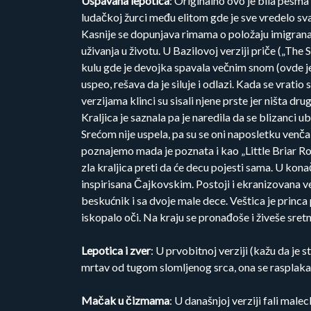
Uspavana lepotica
: Originalno ovo je bila pesm
ludačkoj žurci među elitom gde je sve vredelo s
Kasnije se dopunjava rimama o položaju imigranata
uživanja u životu. U Bazilovoj verziji priče („The
kulu gde je devojka spavala večnim snom (ovde je 
uspeo, rešava da je siluje i odlazi. Kada se vratio
verzijama klinci su sisali njene prste jer ništa drug
Kraljica je saznala pa je naredila da se blizanci u
Srećom nije uspela, pa su se oni naposletku venčali
poznajemo mada je poznata i kao „Little Briar Ros
zla kraljica preti da će decu pojesti sama. U konač
inspirisana Čajkovskim. Postoji i ekranizovana ver
beskućnik i sa dvoje male dece. Veštica je princa
iskopalo oči. Na kraju se pronađoše i živeše sretn
Lepotica i zver
: U prvobitnoj verziji (kažu da je
mrtav od tugom slomljenog srca, ona se rasplakal
Mačak u čizmama
: U današnjoj verziji fali mal