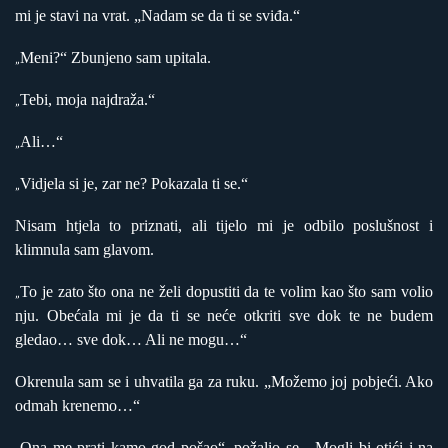
mi je stavi na vrat. „Nadam se da ti se sviđa.“
Meni?“ Zbunjeno sam upitala.
„
Tebi, moja najdraža.“
„
Ali…“
„
Vidjela si je, zar ne? Pokazala ti se.“
„
Nisam htjela to priznati, ali tijelo mi je odbilo poslušnost i
klimnula sam glavom.
To je zato što ona ne želi dopustiti da te volim kao što sam volio
„
nju. Obećala mi je da ti se neće otkriti sve dok te ne budem
gledao… sve dok… Ali ne mogu…“
Okrenula sam se i uhvatila ga za ruku. „Možemo joj pobjeći. Ako
odmah krenemo…“
Ona me prati kamo god pošao“, požalio se. „Mogli bi otići i na