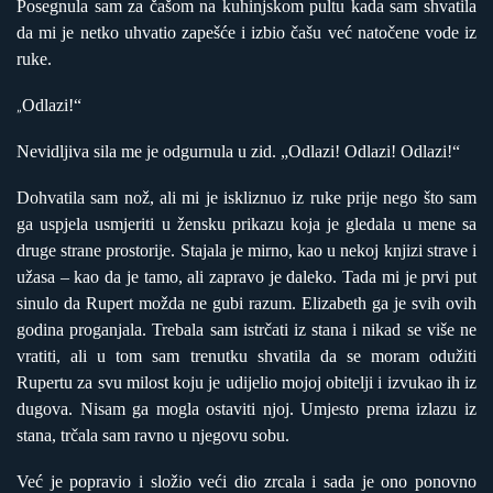
Posegnula sam za čašom na kuhinjskom pultu kada sam shvatila
da mi je netko uhvatio zapešće i izbio čašu već natočene vode iz
ruke.
Odlazi!“
„
Nevidljiva sila me je odgurnula u zid. „Odlazi! Odlazi! Odlazi!“
Dohvatila sam nož, ali mi je iskliznuo iz ruke prije nego što sam
ga uspjela usmjeriti u žensku prikazu koja je gledala u mene sa
druge strane prostorije. Stajala je mirno, kao u nekoj knjizi strave i
užasa – kao da je tamo, ali zapravo je daleko. Tada mi je prvi put
sinulo da Rupert možda ne gubi razum. Elizabeth ga je svih ovih
godina proganjala. Trebala sam istrčati iz stana i nikad se više ne
vratiti, ali u tom sam trenutku shvatila da se moram odužiti
Rupertu za svu milost koju je udijelio mojoj obitelji i izvukao ih iz
dugova. Nisam ga mogla ostaviti njoj. Umjesto prema izlazu iz
stana, trčala sam ravno u njegovu sobu.
Već je popravio i složio veći dio zrcala i sada je ono ponovno