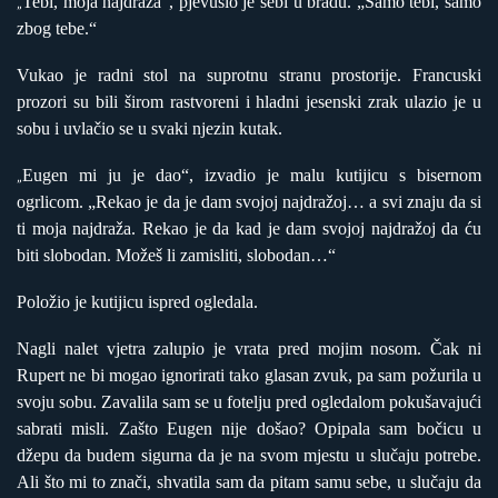
Tebi, moja najdraža“, pjevušio je sebi u bradu. „Samo tebi, samo
„
zbog tebe.“
Vukao je radni stol na suprotnu stranu prostorije. Francuski
prozori su bili širom rastvoreni i hladni jesenski zrak ulazio je u
sobu i uvlačio se u svaki njezin kutak.
Eugen mi ju je dao“, izvadio je malu kutijicu s bisernom
„
ogrlicom. „Rekao je da je dam svojoj najdražoj… a svi znaju da si
ti moja najdraža. Rekao je da kad je dam svojoj najdražoj da ću
biti slobodan. Možeš li zamisliti, slobodan…“
Položio je kutijicu ispred ogledala.
Nagli nalet vjetra zalupio je vrata pred mojim nosom. Čak ni
Rupert ne bi mogao ignorirati tako glasan zvuk, pa sam požurila u
svoju sobu. Zavalila sam se u fotelju pred ogledalom pokušavajući
sabrati misli. Zašto Eugen nije došao? Opipala sam bočicu u
džepu da budem sigurna da je na svom mjestu u slučaju potrebe.
Ali što mi to znači, shvatila sam da pitam samu sebe, u slučaju da