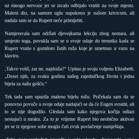
uz mnogo nervoze jer se zrcalo odbijalo vratiti na svoje mjesto.
Maleni dio, na samom uglu napuknuo je našom krivicom, ali
nadala sam se da Rupert neće primijetiti.
Namjeravala sam održati djevojkama lekciju zbog nemara, ali
umjesto toga, povukla sam se u svoje odaje do trenutka kada se
Rupert vratio s gomilom žutih ruža koje je umetnuo u vazu na
klaviru.
Takve voliš, zar ne, najdraža?“ Upitao je svoju voljenu Elizabeth.
„
„Deset njih, za svaku godinu našeg zajedničkog života i jedna
bijela za našu gošću.“
Tek tada sam opazila malenu bijelu ružu. Pričekala sam da se
ponovno povuče u svoje odaje nadajući se da će Eugen svratiti, ali
to se nije dogodilo. Gledala sam kako njegova kočija odlazi
nestajući u mraku. Za to je vrijeme Rupert bio neobično aktivan
jer se iz njegove sobe moglo čuti zvuk povlačenje namještaja.