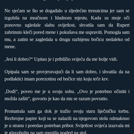
Ne sjećam se što se događalo u sljedećim trenutcima jer sam se
izgubila na mračnom i hladnom mjestu. Kada su moje oči
ponovno ugledale slabu svijetlost, shvatila sam da Rupert
zabrinuto kleči pored mene i pokušava me uspraviti. Pomogla sam
mu, a zatim se zagledala u drugu razbijenu bočicu nedaleko od
mene.
Jesi li dobro?“ Upitao je i približio svijeću da me bolje vidi.
„
Opipala sam se provjeravajući da li sam dobro, i shvatila da na
podlaktici imam porezotinu od bočice niz koju teče krv.
Dođi“, poveo me je u svoju sobu. „Ovo je potrebno očistiti i
„
možda zašiti“, govorio je kao da mu se razum povratio.
Promatrala sam ga dok je tražio svoju staru liječničku torbu.
Bezbrojne papire koji su se nalazili na njegovom stolu odmaknuo
je u stranu i poredao potreban pribor. Svijetlost svijeća izazvala mi
je glavobolju pa sam spustila pogled na stol.