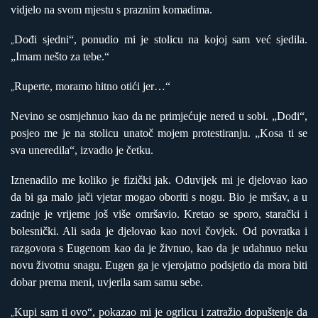
vidjelo na svom mjestu s praznim komadima.
Dođi sjedni“, ponudio mi je stolicu na kojoj sam već sjedila.
„
„Imam nešto za tebe.“
Ruperte, moramo hitno otići jer…“
„
Nevino se osmjehnuo kao da ne primjećuje nered u sobi. „Dođi“,
posjeo me je na stolicu unatoč mojem protestiranju. „Kosa ti se
sva uneredila“, izvadio je četku.
Iznenadilo me koliko je fizički jak. Oduvijek mi je djelovao kao
da bi ga malo jači vjetar mogao oboriti s nogu. Bio je mršav, a u
zadnje je vrijeme još više omršavio. Kretao se sporo, starački i
bolesnički. Ali sada je djelovao kao novi čovjek. Od povratka i
razgovora s Eugenom kao da je živnuo, kao da je udahnuo neku
novu životnu snagu. Eugen ga je vjerojatno podsjetio da mora biti
dobar prema meni, uvjerila sam samu sebe.
Kupi sam ti ovo“, pokazao mi je ogrlicu i zatražio dopuštenje da
„