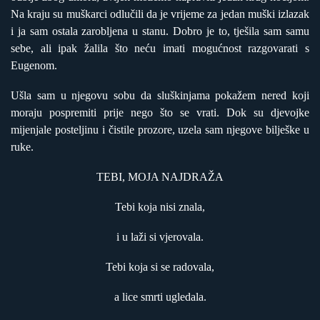
Na kraju su muškarci odlučili da je vrijeme za jedan muški izlazak
i ja sam ostala zarobljena u stanu. Dobro je to, tješila sam samu
sebe, ali ipak žalila što neću imati mogućnost razgovarati s
Eugenom.
Ušla sam u njegovu sobu da sluškinjama pokažem nered koji
moraju pospremiti prije nego što se vrati. Dok su djevojke
mijenjale posteljinu i čistile prozore, uzela sam njegove bilješke u
ruke.
TEBI, MOJA NAJDRAŽA
Tebi koja nisi znala,
i u laži si vjerovala.
Tebi koja si se radovala,
a lice smrti ugledala.