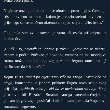
svake večeri pitala.
Naglo se uozbiljio kao da mu se obraća nepoznati glas. Čvrsto je
stisnuo svilenu maramu s kojom je prelazio srebrni okvir zrcala
prije nego što se ukočeno okrenuo u mojem smjeru. „Ne, hvala.“
Odglumila sam zvuk zatvaranja vrata, ali ostala prislonjena uz
hladno drvo.
Čuješ li to, najdraža?“ Šapnuo je zrcalu. „Zove me na večeru,
„
trebam li poći?“ Pričekao je dovoljno vremena da mu nevidljiva
strana može ponuditi odgovor, a zatim slegnuo ramenima. „I
mislio sam da ćeš to reći.“
Bojim se da Rupert po cijele dane viče na Vraga i Vrag viče na
njega
, komentirao je jednom prilikom Eugen novo stanje svog
prijatelja,
možda ih treba pustiti da se međusobno svađaju
. Vrag
je naravno bila Elizabeth. Smatrala sam ga pametnim čovjekom,
pa sam njegov savjet poslušala i nikad nisam prekidala Rupertove
sumanute razgovore.