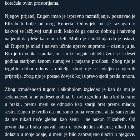
koračala ovim prostorijama.
Njegov prijatelj Eugen imao je ispravno razmišljanje, poznavao je
Elizabeth bolje od mog Ruperta. Oduvijek mu je razlagao o
kakvoj se lažljivoj zmiji radi; kako će ga onako dobrog i naivnog
natjerati da pleše kako ona želi. Molio je i preklinjao da je ostavi,
ali Rupert je mlad i naivan učinio upravo suprotno – oženio ju je.
Bio je to veliki skandal; on sin iz bogate obitelji ženi se s deset
godina starijom ženom sumnjive i nejasne prošlosti. Zbog nje je
izgubio dobar odnos s obitelji, zbog nje se udaljio o vjernih
prijatelja, zbog nje je postao čovjek koji upravo sjedi preda mnom.
Zbog izmučenosti tugom i alkoholom izgledao je kao da mu je
sedamdeset, a ne pedeset godina. U ovih godinu dana koliko smo
u braku, prema meni se odnosio kao stariji brat prema mlađoj
sestri. Eugen je tvrdio da mu samo treba vremena, ali ja sam znala
da me nikad neće gledati kao ženu – ne nakon Elizabeth. Od
prvog dana braka spavali smo u odvojenim sobama; nikad nije
dolazio u moje odaje, a meni je bilo zabranjeno ulaziti u njegove.