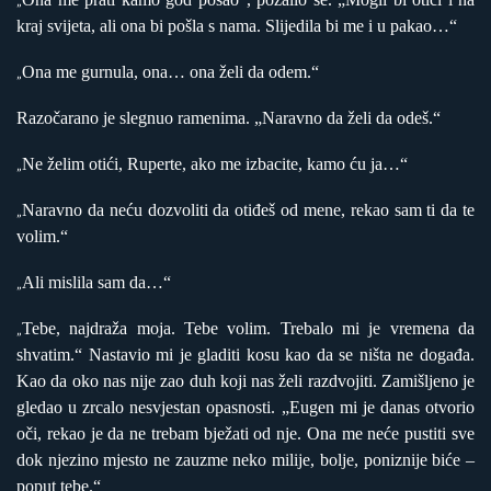
„
kraj svijeta, ali ona bi pošla s nama. Slijedila bi me i u pakao…“
Ona me gurnula, ona… ona želi da odem.“
„
Razočarano je slegnuo ramenima. „Naravno da želi da odeš.“
Ne želim otići, Ruperte, ako me izbacite, kamo ću ja…“
„
Naravno da neću dozvoliti da otiđeš od mene, rekao sam ti da te
„
volim.“
Ali mislila sam da…“
„
Tebe, najdraža moja. Tebe volim. Trebalo mi je vremena da
„
shvatim.“ Nastavio mi je gladiti kosu kao da se ništa ne događa.
Kao da oko nas nije zao duh koji nas želi razdvojiti. Zamišljeno je
gledao u zrcalo nesvjestan opasnosti. „Eugen mi je danas otvorio
oči, rekao je da ne trebam bježati od nje. Ona me neće pustiti sve
dok njezino mjesto ne zauzme neko milije, bolje, poniznije biće –
poput tebe.“