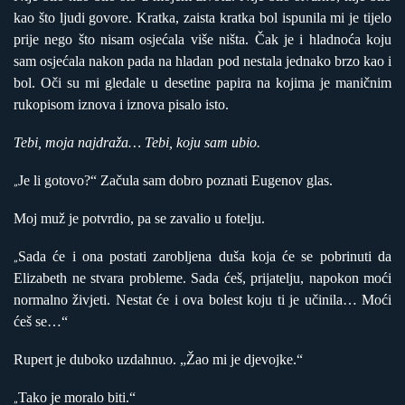
kao što ljudi govore. Kratka, zaista kratka bol ispunila mi je tijelo
prije nego što nisam osjećala više ništa. Čak je i hladnoća koju
sam osjećala nakon pada na hladan pod nestala jednako brzo kao i
bol. Oči su mi gledale u desetine papira na kojima je maničnim
rukopisom iznova i iznova pisalo isto.
Tebi, moja najdraža… Tebi, koju sam ubio.
Je li gotovo?“ Začula sam dobro poznati Eugenov glas.
„
Moj muž je potvrdio, pa se zavalio u fotelju.
Sada će i ona postati zarobljena duša koja će se pobrinuti da
„
Elizabeth ne stvara probleme. Sada ćeš, prijatelju, napokon moći
normalno živjeti. Nestat će i ova bolest koju ti je učinila… Moći
ćeš se…“
Rupert je duboko uzdahnuo. „Žao mi je djevojke.“
Tako je moralo biti.“
„