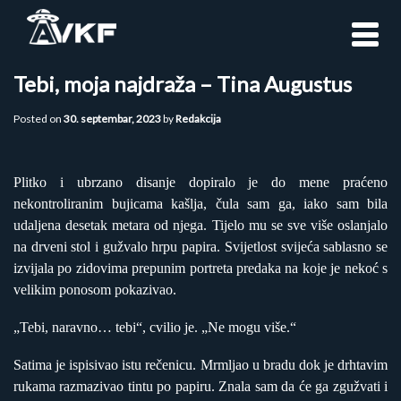
Skip
to
content
Tebi, moja najdraža – Tina Augustus
Posted on
30. septembar, 2023
by
Redakcija
Plitko i ubrzano disanje dopiralo je do mene praćeno
nekontroliranim bujicama kašlja, čula sam ga, iako sam bila
udaljena desetak metara od njega. Tijelo mu se sve više oslanjalo
na drveni stol i gužvalo hrpu papira. Svijetlost svijeća sablasno se
izvijala po zidovima prepunim portreta predaka na koje je nekoć s
velikim ponosom pokazivao.
„Tebi, naravno… tebi“, cvilio je. „Ne mogu više.“
Satima je ispisivao istu rečenicu. Mrmljao u bradu dok je drhtavim
rukama razmazivao tintu po papiru. Znala sam da će ga zgužvati i