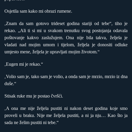
Osjetila sam kako mi obrazi rumene.
Znam da sam gotovo trideset godina stariji od tebe“, tiho je
„
rekao. „Ali ti si mi u svakom trenutku svog postojanja odavala
poštovanje kakvo zaslužujem. Ona nije bila takva, željela je
vladati nad mojim umom i tijelom, željela je donositi odluke
umjesto mene, željela je upravljati mojim životom.“
Eugen mi je rekao.“
„
Volio sam je, tako sam je volio, a onda sam je mrzio, mrzio iz dna
„
duše.“
Stisak ruke mu je postao čvršći.
A ona me nije željela pustiti ni nakon deset godina koje smo
„
proveli u braku. Nije me željela pustiti, a ni ja nju… Kao što ja
sada ne želim pustiti ni tebe.“