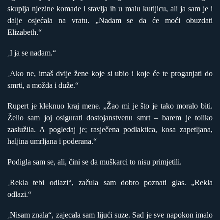
skuplja njezine komade i stavlja ih u malu kutijicu, ali ja sam je i
dalje osjećala na vratu. „Nadam se da će moći obuzdati
Elizabeth.“
I ja se nadam.“
„
Ako ne, imaš dvije žene koje si ubio i koje će te proganjati do
„
smrti, a možda i duže.“
Rupert je kleknuo kraj mene. „Žao mi je što je tako moralo biti.
Želio sam joj osigurati dostojanstvenu smrt – barem je toliko
zaslužila. A pogledaj je; rasječena podlaktica, kosa zapetljana,
haljina umrljana i poderana.“
Podigla sam se, ali, čini se da muškarci to nisu primjetili.
Rekla tebi odlazi“, začula sam dobro poznati glas. „Rekla
„
odlazi.“
Nisam znala“, zajecala sam lijući suze. Sad je sve napokon imalo
„