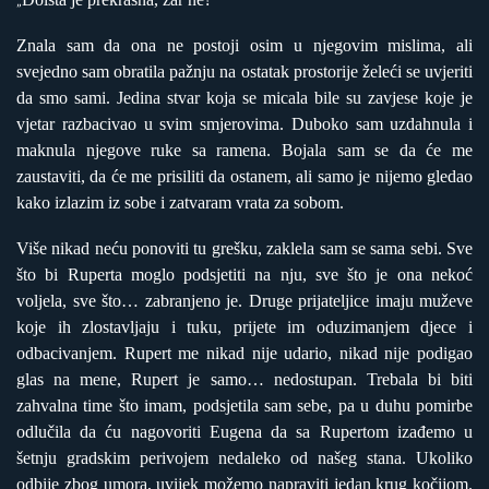
„
Znala sam da ona ne postoji osim u njegovim mislima, ali
svejedno sam obratila pažnju na ostatak prostorije želeći se uvjeriti
da smo sami. Jedina stvar koja se micala bile su zavjese koje je
vjetar razbacivao u svim smjerovima. Duboko sam uzdahnula i
maknula njegove ruke sa ramena. Bojala sam se da će me
zaustaviti, da će me prisiliti da ostanem, ali samo je nijemo gledao
kako izlazim iz sobe i zatvaram vrata za sobom.
Više nikad neću ponoviti tu grešku, zaklela sam se sama sebi. Sve
što bi Ruperta moglo podsjetiti na nju, sve što je ona nekoć
voljela, sve što… zabranjeno je. Druge prijateljice imaju muževe
koje ih zlostavljaju i tuku, prijete im oduzimanjem djece i
odbacivanjem. Rupert me nikad nije udario, nikad nije podigao
glas na mene, Rupert je samo… nedostupan. Trebala bi biti
zahvalna time što imam, podsjetila sam sebe, pa u duhu pomirbe
odlučila da ću nagovoriti Eugena da sa Rupertom izađemo u
šetnju gradskim perivojem nedaleko od našeg stana. Ukoliko
odbije zbog umora, uvijek možemo napraviti jedan krug kočijom.