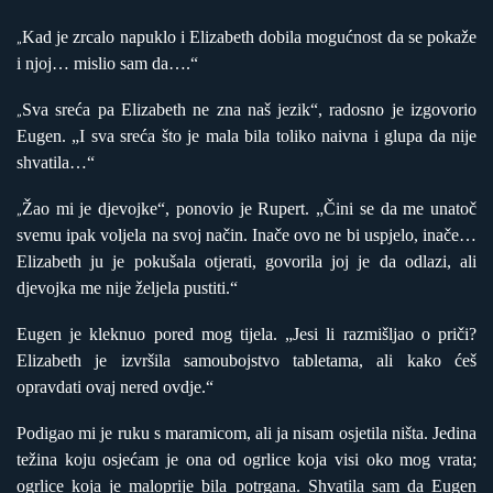
Kad je zrcalo napuklo i Elizabeth dobila mogućnost da se pokaže
„
i njoj… mislio sam da….“
Sva sreća pa Elizabeth ne zna naš jezik“, radosno je izgovorio
„
Eugen. „I sva sreća što je mala bila toliko naivna i glupa da nije
shvatila…“
Žao mi je djevojke“, ponovio je Rupert. „Čini se da me unatoč
„
svemu ipak voljela na svoj način. Inače ovo ne bi uspjelo, inače…
Elizabeth ju je pokušala otjerati, govorila joj je da odlazi, ali
djevojka me nije željela pustiti.“
Eugen je kleknuo pored mog tijela. „Jesi li razmišljao o priči?
Elizabeth je izvršila samoubojstvo tabletama, ali kako ćeš
opravdati ovaj nered ovdje.“
Podigao mi je ruku s maramicom, ali ja nisam osjetila ništa. Jedina
težina koju osjećam je ona od ogrlice koja visi oko mog vrata;
ogrlice koja je maloprije bila potrgana. Shvatila sam da Eugen