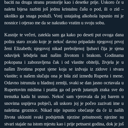
baciti na drugu stranu prostorije kao i desetke prije. Uskoro će u
naletu bijesa razbiti još jednu kristalnu čašu o pod, ili o zid –
ukoliko ga snaga posluži. Vonj ustajalog alkohola ispunio mi je
nosnice i otjerao me da se nakratko vratim u svoju sobu.
Kasnije te večeri, zatekla sam ga kako po deseti put ovoga dana
polira staro zrcalo koje je nekoć davno pripadalo njegovoj prvoj
ženi Elizabeth; njegovoj nikad preboljenoj ljubavi čija je sjena
oduvijek lebdjela nad našim životom i brakom. Godinama
pokopana i zaboravljena čak i od vlastite obitelji, živjela je u
našim životima poput sjene koja se izdvaja iz zidove i stvara
vlastite; u našem slučaju ona je bila zid između Ruperta i mene.
Odavno istrunula u hladnoj zemlji, svaki se dan jasno ocrtavala u
Rupertovim mislima i pratila ga od prvih jutarnjih zraka sve do
trenutka kada bi usnuo. Nekoć sam vjerovala da joj barem u
snovima uspijeva pobjeći, ali uskoro joj je počeo zazivati ime u
naletima groznice. Nikad nije ispunio obećanje da će iz naših
života ukloniti svaki podsjetnik njezine prisutnosti; njezine su
stvari stajale na istom mjestu kao i prije petnaest godina, dok je još