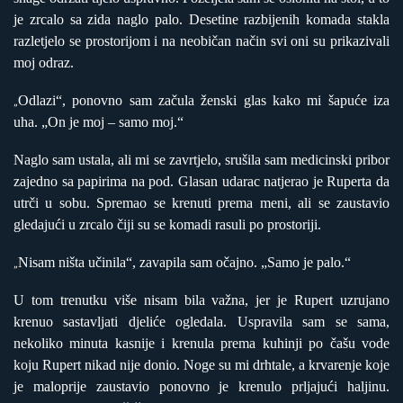
je zrcalo sa zida naglo palo. Desetine razbijenih komada stakla
razletjelo se prostorijom i na neobičan način svi oni su prikazivali
moj odraz.
Odlazi“, ponovno sam začula ženski glas kako mi šapuće iza
„
uha. „On je moj – samo moj.“
Naglo sam ustala, ali mi se zavrtjelo, srušila sam medicinski pribor
zajedno sa papirima na pod. Glasan udarac natjerao je Ruperta da
utrči u sobu. Spremao se krenuti prema meni, ali se zaustavio
gledajući u zrcalo čiji su se komadi rasuli po prostoriji.
Nisam ništa učinila“, zavapila sam očajno. „Samo je palo.“
„
U tom trenutku više nisam bila važna, jer je Rupert uzrujano
krenuo sastavljati djeliće ogledala. Uspravila sam se sama,
nekoliko minuta kasnije i krenula prema kuhinji po čašu vode
koju Rupert nikad nije donio. Noge su mi drhtale, a krvarenje koje
je maloprije zaustavio ponovno je krenulo prljajući haljinu.