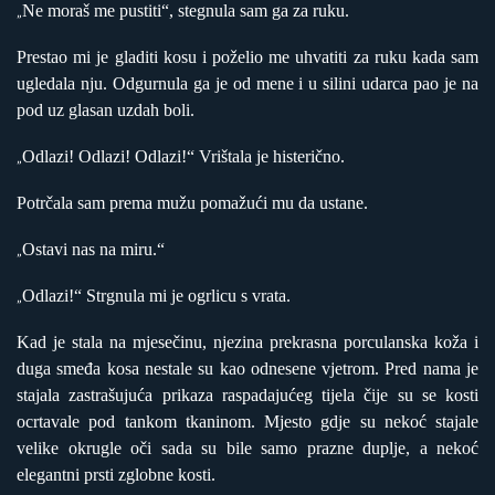
Ne moraš me pustiti“, stegnula sam ga za ruku.
„
Prestao mi je gladiti kosu i poželio me uhvatiti za ruku kada sam
ugledala nju. Odgurnula ga je od mene i u silini udarca pao je na
pod uz glasan uzdah boli.
Odlazi! Odlazi! Odlazi!“ Vrištala je histerično.
„
Potrčala sam prema mužu pomažući mu da ustane.
Ostavi nas na miru.“
„
Odlazi!“ Strgnula mi je ogrlicu s vrata.
„
Kad je stala na mjesečinu, njezina prekrasna porculanska koža i
duga smeđa kosa nestale su kao odnesene vjetrom. Pred nama je
stajala zastrašujuća prikaza raspadajućeg tijela čije su se kosti
ocrtavale pod tankom tkaninom. Mjesto gdje su nekoć stajale
velike okrugle oči sada su bile samo prazne duplje, a nekoć
elegantni prsti zglobne kosti.