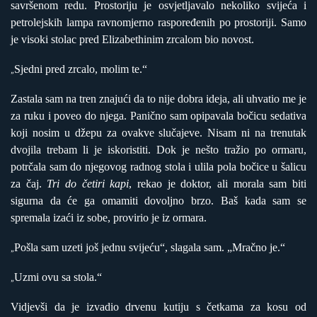
savršenom redu. Prostoriju je osvjetljavalo nekoliko svijeća i
petrolejskih lampa ravnomjerno raspoređenih po prostoriji. Samo
je visoki stolac pred Elizabethinim zrcalom bio novost.
Sjedni pred zrcalo, molim te.“
„
Zastala sam na tren znajući da to nije dobra ideja, ali uhvatio me je
za ruku i poveo do njega. Panično sam opipavala bočicu sedativa
koji nosim u džepu za ovakve slučajeve. Nisam ni na trenutak
dvojila trebam li je iskoristiti. Dok je nešto tražio po ormaru,
potrčala sam do njegovog radnog stola i ulila pola bočice u šalicu
za čaj.
Tri do četiri kapi
, rekao je doktor, ali morala sam biti
sigurna da će ga omamiti dovoljno brzo. Baš kada sam se
spremala izaći iz sobe, provirio je iz ormara.
Pošla sam uzeti još jednu svijeću“, slagala sam. „Mračno je.“
„
Uzmi ovu sa stola.“
„
Vidjevši da je izvadio drvenu kutiju s četkama za kosu od