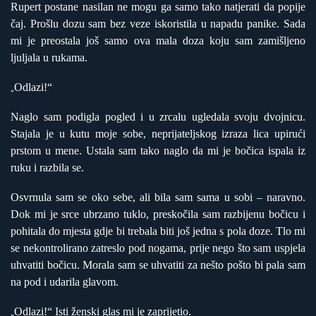
Rupert postane nasilan ne mogu ga samo tako natjerati da popije
čaj. Prošlu dozu sam bez veze iskoristila u napadu panike. Sada
mi je preostala još samo ova mala doza koju sam zamišljeno
ljuljala u rukama.
Odlazi!“
„
Naglo sam podigla pogled i u zrcalu ugledala svoju dvojnicu.
Stajala je u kutu moje sobe, neprijateljskog izraza lica upirući
prstom u mene. Ustala sam tako naglo da mi je bočica ispala iz
ruku i razbila se.
Osvrnula sam se oko sebe, ali bila sam sama u sobi – naravno.
Dok mi je srce ubrzano tuklo, preskočila sam razbijenu bočicu i
pohitala do mjesta gdje bi trebala biti još jedna s pola doze. Tlo mi
se nekontrolirano zatreslo pod nogama, prije nego što sam uspjela
uhvatiti bočicu. Morala sam se uhvatiti za nešto pošto bi pala sam
na pod i udarila glavom.
Odlazi!“ Isti ženski glas mi je zaprijetio.
„