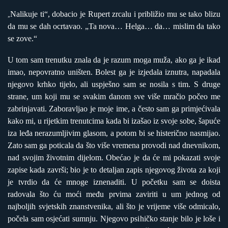
Nalikuje ti“, dobacio je Rupert zrcalu i približio mu se tako blizu
„
da mu se dah ocrtavao. „Ta nova… Helga… da… mislim da tako
se zove.“
U tom sam trenutku znala da je razum moga muža, ako ga je ikad
imao, nepovratno uništen. Bolest ga je izjedala iznutra, napadala
njegovo krhko tijelo, ali uspješno sam se nosila s tim. S druge
strane, um koji mu se svakim danom sve više mračio počeo me
zabrinjavati. Zaboravljao je moje ime, a često sam ga primjećivala
kako mi, u rijetkim trenutcima kada bi izašao iz svoje sobe, šapuće
iza leđa nerazumljivim glasom, a potom bi se histerično nasmijao.
Zato sam ga poticala da što više vremena provodi nad dnevnikom,
nad svojim životnim dijelom. Obećao je da će mi pokazati svoje
zapise kada završi; bio je to detaljan zapis njegovog života za koji
je tvrdio da će mnoge iznenaditi. U početku sam se doista
radovala što ću moći među prvima zaviriti u um jednog od
najboljih svjetskih znanstvenika, ali što je vrijeme više odmicalo,
počela sam osjećati sumnju. Njegovo psihičko stanje bilo je loše i