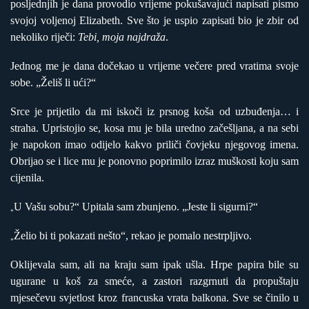
posljednjih je dana provodio vrijeme pokušavajući napisati pismo
svojoj voljenoj Elizabeth. Sve što je uspio zapisati bio je zbir od
nekoliko riječi:
Tebi, moja najdraža
.
Jednog me je dana dočekao u vrijeme večere pred vratima svoje
sobe. „Želiš li ući?“
Srce je prijetilo da mi iskoči iz prsnog koša od uzbuđenja… i
straha. Upristojio se, kosa mu je bila uredno začešljana, a na sebi
je napokon imao odijelo kakvo priliči čovjeku njegovog imena.
Obrijao se i lice mu je ponovno poprimilo izraz muškosti koju sam
cijenila.
U Vašu sobu?“ Upitala sam zbunjeno. „Jeste li sigurni?“
„
Želio bi ti pokazati nešto“, rekao je pomalo nestrpljivo.
„
Oklijevala sam, ali na kraju sam ipak ušla. Hrpe papira bile su
ugurane u koš za smeće, a zastori razgrnuti da propuštaju
mjesečevu svjetlost kroz francuska vrata balkona. Sve se činilo u