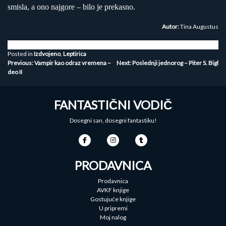
smisla, a ono najgore – bilo je prekasno.
Autor:
Tina Augustus
Posted in
Izdvojeno
,
Leptirica
Kretanje
Previous:
Vampir kao odraz vremena –
Next:
Poslednji jednorog – Piter S. Bigl
deo II
članka
FANTASTIČNI VODIČ
Dosegni san, dosegni fantastiku!
PRODAVNICA
Prodavnica
AVKF knjige
Gostujuće knjige
U pripremi
Moj nalog