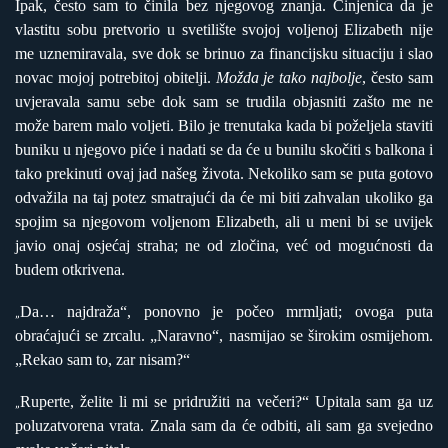
Ipak, često sam to činila bez njegovog znanja. Činjenica da je
vlastitu sobu pretvorio u svetilište svojoj voljenoj Elizabeth nije
me uznemiravala, sve dok se brinuo za financijsku situaciju i slao
novac mojoj potrebitoj obitelji.
Možda je tako najbolje
, često sam
uvjeravala samu sebe dok sam se trudila objasniti zašto me ne
može barem malo voljeti. Bilo je trenutaka kada bi poželjela staviti
buniku u njegovo piće i nadati se da će u bunilu skočiti s balkona i
tako prekinuti ovaj jad našeg života. Nekoliko sam se puta gotovo
odvažila na taj potez smatrajući da će mi biti zahvalan ukoliko ga
spojim sa njegovom voljenom Elizabeth, ali u meni bi se uvijek
javio onaj osjećaj straha; ne od zločina, već od mogućnosti da
budem otkrivena.
Da… najdraža“, ponovno je počeo mrmljati; ovoga puta
„
obraćajući se zrcalu. „Naravno“, nasmijao se širokim osmijehom.
„Rekao sam to, zar nisam?“
Ruperte, želite li mi se pridružiti na večeri?“ Upitala sam ga uz
„
poluzatvorena vrata. Znala sam da će odbiti, ali sam ga svejedno