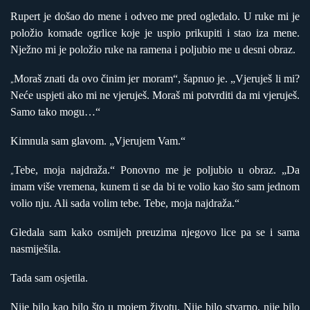
Rupert je došao do mene i odveo me pred ogledalo. U ruke mi je
položio komade ogrlice koje je uspio prikupiti i stao iza mene.
Nježno mi je položio ruke na ramena i poljubio me u desni obraz.
Moraš znati da ovo činim jer moram“, šapnuo je. „Vjeruješ li mi?
„
Neće uspjeti ako mi ne vjeruješ. Moraš mi potvrditi da mi vjeruješ.
Samo tako mogu…“
Kimnula sam glavom. „Vjerujem Vam.“
Tebe, moja najdraža.“ Ponovno me je poljubio u obraz. „Da
„
imam više vremena, kunem ti se da bi te volio kao što sam jednom
volio nju. Ali sada volim tebe. Tebe, moja najdraža.“
Gledala sam kako osmijeh preuzima njegovo lice pa se i sama
nasmiješila.
Tada sam osjetila.
Nije bilo kao bilo što u mojem životu. Nije bilo stvarno, nije bilo