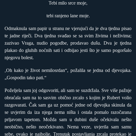
Tebi milo srce moje,
tebi ranjeno lane moje.
Odmaknula sam papir u stranu ne vjerujući da je dva tjedna pisao
te jadne riječi. Dva tjedna svađao se sa svim živima i neživima;
zazivao Vraga, nudio pogodbe, prodavao dušu. Dva je tjedna
plakao do gluhih noćnih sati i odbijao jesti što je samo pogoršalo
njegovu bolest.
Oh kako je život nemilosrdan“, požalila se jedna od djevojaka.
„
„Gospodin tako pati.“
Poželjela sam joj odgovoriti, ali sam se suzdržala. Sve više pažnje
obraćala sam na to sasvim obično zrcalo s kojim je Rubert volio
razgovarati. Čak sam ga uz pomoć jedne od djevojka skinula da
se uvjerim da iza njega nema ništa i ostala pomalo razočarana
prljavom tapetom. Možda sam u dubini duše očekivala nešto
neobično, nešto neočekivano. Nema veze, uvjerila sam samu
sebe, ovako je najbolje. Trenutak postavljanja zrcala protekao je