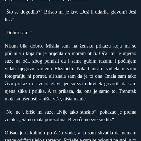
Što se dogodilo?“ Brisao mi je krv. „Jesi li udarila glavom? Jesi
„
li…“
Dobro sam.“
„
Nisam bila dobro. Mislila sam na žensku prikazu koja mi se
pričinila i koja mi je prijetila da moram otići. Očaj mi je utjerao
suze na oči, zbog pomisli da i sama gubim razum, i počinjem
viđati njegovu voljenu Elizabeth. Nikad nisam vidjela njezinu
fotografiju ni portret, ali znala sam da je to ona. Imala sam tako
živu prikazu u svojoj glavi, jer su svi oduvijek govorili da sam
njena slika i prilika. A ta prikaza, da, ona je samo to. Trenutak
moje smušenosti – ništa više, ništa manje.
Ne, ne“, briše mi suze. „Nije tako strašno“, pokazao je prema
„
zrcalu. „Samo mala porezotina. Brzo ćemo sve srediti.“
Otišao je u kuhinju po čašu vode, a ja sam shvatila da nemam
snage održati tijelo uspravno. Poželjela sam se osloniti na stol, u to