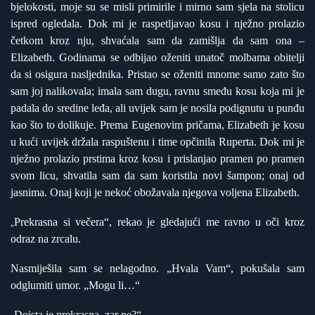
bjelokosti, moje su se misli primirile i mirno sam sjela na stolicu
ispred ogledala. Dok mi je raspetljavao kosu i nježno prolazio
četkom kroz nju, shvaćala sam da zamišlja da sam ona –
Elizabeth. Godinama se odbijao oženiti unatoč molbama obitelji
da si osigura nasljednika. Pristao se oženiti mnome samo zato što
sam joj nalikovala; imala sam dugu, ravnu smeđu kosu koja mi je
padala do sredine leđa, ali uvijek sam je nosila podignutu u punđu
kao što to dolikuje. Prema Eugenovim pričama, Elizabeth je kosu
u kući uvijek držala raspuštenu i time opčinila Ruperta. Dok mi je
nježno prolazio prstima kroz kosu i prislanjao pramen po pramen
svom licu, shvatila sam da sam koristila novi šampon; onaj od
jasnima. Onaj koji je nekoć obožavala njegova voljena Elizabeth.
Prekrasna si večera“, rekao je gledajući me ravno u oči kroz
„
odraz na zrcalu.
Nasmiješila sam se nelagodno. „Hvala Vam“, pokušala sam
odglumiti umor. „Mogu li…“
Doista je prekrasna, zar ne?“