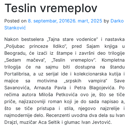
Teslin vremeplov
Posted on
8. septembar, 2016
26. mart, 2025
by
Darko
Stanković
Nakon bestselera „Tajna stare vodenice“ i nastavka
„Poljubac princeze Ildiko“, pred Sajam knjiga u
Beogradu, će izaći iz štampe i završni deo trilogije
„Sedam mačeva“, „Teslin vremeplov“. Kompletna
trilogija će na sajmu biti dostupna na štandu
Portalibrisa, a uz serijal ide i kolekcionarska kutija i
majice sa motivima „srpskih vampira“ Save
Savanovića, Arnauta Pavla i Petra Blagojevića. Po
rečima autora Miloša Petkovića ovo je, što se tiče
priče, najizazovniji roman koji je do sada napisao a,
što se tiče pristupa i stila, njegovo najzrelije i
najmodernije delo. Recenzenti uvodna dva dela su Ivan
Drajzl, muzičar Aca Seltik i glumac Ivan Jevtović.