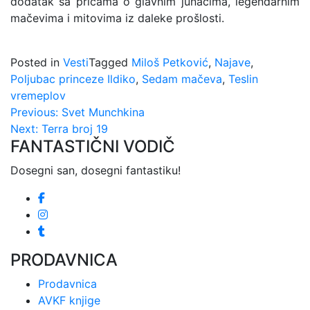
dodatak sa pričama o glavnim junacima, legendarnim
mačevima i mitovima iz daleke prošlosti.
Posted in
Vesti
Tagged
Miloš Petković
,
Najave
,
Poljubac princeze Ildiko
,
Sedam mačeva
,
Teslin
vremeplov
Kretanje
Previous:
Svet Munchkina
Next:
Terra broj 19
članka
FANTASTIČNI VODIČ
Dosegni san, dosegni fantastiku!
PRODAVNICA
Prodavnica
AVKF knjige