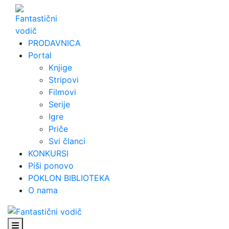
Skip
to
content
PRODAVNICA
Portal
Knjige
Stripovi
Filmovi
Serije
Igre
Priče
Svi članci
KONKURSI
Piši ponovo
POKLON BIBLIOTEKA
O nama