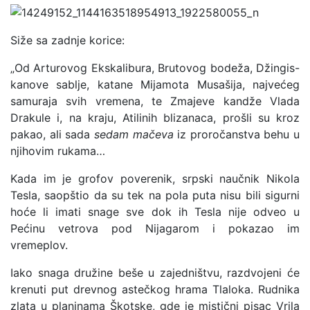
Siže sa zadnje korice:
„Od Arturovog Ekskalibura, Brutovog bodeža, Džingis-
kanove sablje, katane Mijamota Musašija, najvećeg
samuraja svih vremena, te Zmajeve kandže Vlada
Drakule i, na kraju, Atilinih blizanaca, prošli su kroz
pakao, ali sada
sedam mačeva
iz proročanstva behu u
njihovim rukama…
Kada im je grofov poverenik, srpski naučnik Nikola
Tesla, saopštio da su tek na pola puta nisu bili sigurni
hoće li imati snage sve dok ih Tesla nije odveo u
Pećinu vetrova pod Nijagarom i pokazao im
vremeplov.
Iako snaga družine beše u zajedništvu, razdvojeni će
krenuti put drevnog astečkog hrama Tlaloka. Rudnika
zlata u planinama Škotske, gde je mistični pisac Vrila