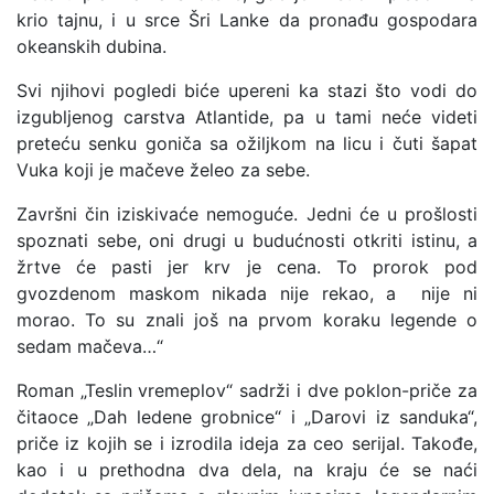
krio tajnu, i u srce Šri Lanke da pronađu gospodara
okeanskih dubina.
Svi njihovi pogledi biće upereni ka stazi što vodi do
izgubljenog carstva Atlantide, pa u tami neće videti
preteću senku goniča sa ožiljkom na licu i čuti šapat
Vuka koji je mačeve želeo za sebe.
Završni čin iziskivaće nemoguće. Jedni će u prošlosti
spoznati sebe, oni drugi u budućnosti otkriti istinu, a
žrtve će pasti jer krv je cena. To prorok pod
gvozdenom maskom nikada nije rekao, a nije ni
morao. To su znali još na prvom koraku legende o
sedam mačeva…“
Roman „Teslin vremeplov“ sadrži i dve poklon-priče za
čitaoce „Dah ledene grobnice“ i „Darovi iz sanduka“,
priče iz kojih se i izrodila ideja za ceo serijal. Takođe,
kao i u prethodna dva dela, na kraju će se naći