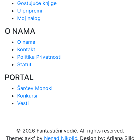
Gostujuće knjige
U pripremi
Moj nalog
O NAMA
O nama
Kontakt
Politika Privatnosti
Statut
PORTAL
Šarčev Monokl
Konkursi
Vesti
© 2026 Fantastični vodič. All rights reserved.
Theme: avkf by
Nenad Nikolić
. Design by: Arijana Silić