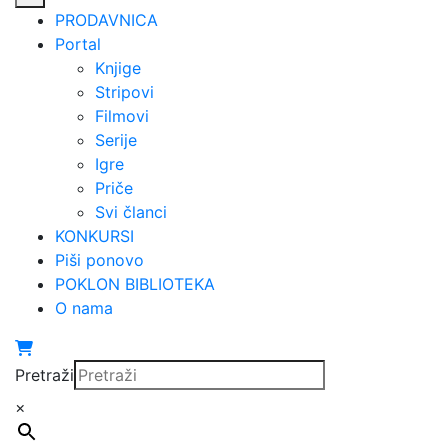
PRODAVNICA
Portal
Knjige
Stripovi
Filmovi
Serije
Igre
Priče
Svi članci
KONKURSI
Piši ponovo
POKLON BIBLIOTEKA
O nama
Pretraži
×