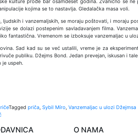
ske kulture prođe bar osamdeset godina. Zvanično se ne po
nipulacije kojima se to nastavlja. Gledalačka masa voli.
, ljudskih i vanzemaljskih, se moraju poštovati, i moraju po
televizije se dolazi postepenim savladavanjem filma. Vanze
liko fantastična. Vremenom se izboksuje vanzemaljac u ulozi
ovina. Sad kad su se već ustalili, vreme je za eksperimen
 privuče publiku. Džejms Bond. Jedan prevejan, iskusan i ta
m je uspeh.
riče
Tagged
priča
,
Sybil Míro
,
Vanzemaljac u ulozi Džejmsa
ć
ODAVNICA
O NAMA