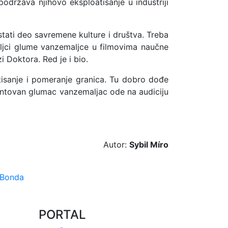
država njihovo eksploatisanje u industriji
stati deo savremene kulture i društva. Treba
maljci glume vanzemaljce u filmovima naučne
 Doktora. Red je i bio.
tisanje i pomeranje granica. Tu dobro dođe
lentovan glumac vanzemaljac ode na audiciju
Autor:
Sybil Míro
 Bonda
PORTAL