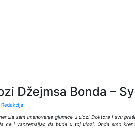
ozi Džejmsa Bonda – Syb
y
Redakcija
omenula sam imenovanje glumice u ulozi Doktora i svu praš
da će i vanzemaljac da bude u toj ulozi. Onda smo kren