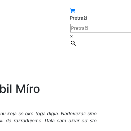
Pretraži
×
il Míro
inu koja se oko toga digla. Nadovezali smo
uli da razrađujemo. Dala sam okvir od sto