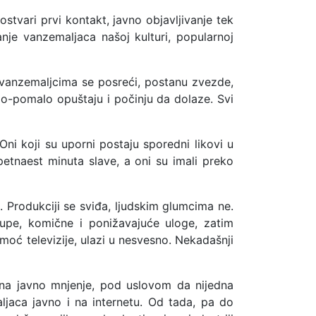
stvari prvi kontakt, javno objavljivanje tek
nje vanzemaljaca našoj kulturi, popularnoj
vanzemaljcima se posreći, postanu zvezde,
alo-pomalo opuštaju i počinju da dolaze. Svi
Oni koji su uporni postaju sporedni likovi u
etnaest minuta slave, a oni su imali preko
ji. Produkciji se sviđa, ljudskim glumcima ne.
Glupe, komične i ponižavajuće uloge, zatim
 moć televizije, ulazi u nesvesno. Nekadašnji
 na javno mnjenje, pod uslovom da nijedna
aljaca javno i na internetu. Od tada, pa do