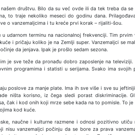
našem društvu. Bilo da su već ovde ili da tek treba da se o
a, to traje nekoliko meseci do godinu dana. Prilagođava
 sve o vanzemaljcima i tu kreće prvi korak – rijaliti-šou.
u udarnom terminu na nacionalnoj frekvenciji. Tim prvim 
 kuće i pričaju koliko je na Zemlji super. Vanzemaljci se m
činje da jenjava. Ipak je prošlo sedam sezona.
im je sve teže da pronađu dobro zaposlenje na televiziji. 
vnim programima i statisti u serijama. Svako ima svojih p
aju poslove za manje plate. Ima ih sve više i sve su jeftini
de ništa korisno, iz čega sledi porast diskriminacije. 
sa, čak i kod onih koji mrze sebe kada na to pomisle. To je
svojima kod kuće.
ke, naučne i kulturne razmene i odnosi pozitivno utiču
 koji nisu vanzemaljci počinju da se bore za prava vanzem