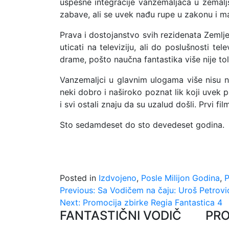
uspešne integracije vanzemaljaca u zemalj
zabave, ali se uvek nađu rupe u zakonu i ma
Prava i dostojanstvo svih rezidenata Zemlje
uticati na televiziju, ali do poslušnosti 
drame, pošto naučna fantastika više nije to
Vanzemaljci u glavnim ulogama više nisu n
neki dobro i naširoko poznat lik koji uvek
i svi ostali znaju da su uzalud došli. Prvi fil
Sto sedamdeset do sto devedeset godina.
Posted in
Izdvojeno
,
Posle Milijon Godina
,
P
Kretanje
Previous:
Sa Vodičem na čaju: Uroš Petrovi
Next:
Promocija zbirke Regia Fantastica 4
članka
FANTASTIČNI VODIČ
PR