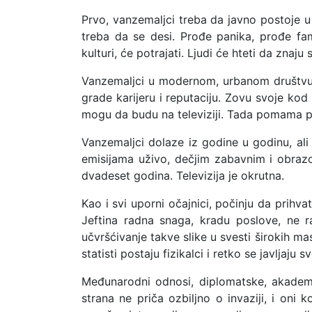
Prvo, vanzemaljci treba da javno postoje u 
treba da se desi. Prođe panika, prođe fam
kulturi, će potrajati. Ljudi će hteti da znaju
Vanzemaljci u modernom, urbanom društvu 
grade karijeru i reputaciju. Zovu svoje kod
mogu da budu na televiziji. Tada pomama po
Vanzemaljci dolaze iz godine u godinu, ali 
emisijama uživo, dečjim zabavnim i obrazo
dvadeset godina. Televizija je okrutna.
Kao i svi uporni očajnici, počinju da prihvat
Jeftina radna snaga, kradu poslove, ne ra
učvršćivanje takve slike u svesti širokih ma
statisti postaju fizikalci i retko se javljaju 
Međunarodni odnosi, diplomatske, akadems
strana ne priča ozbiljno o invaziji, i oni