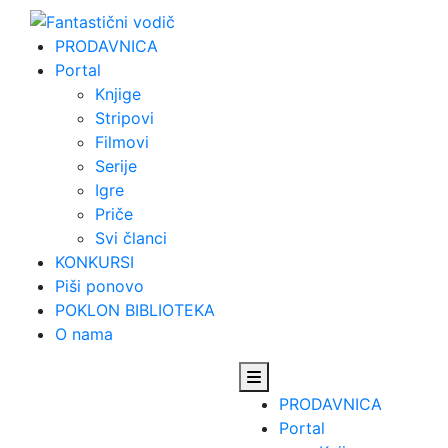
Skip
to
PRODAVNICA
content
Portal
Knjige
Stripovi
Filmovi
Serije
Igre
Priče
Svi članci
KONKURSI
Piši ponovo
POKLON BIBLIOTEKA
O nama
PRODAVNICA
Portal