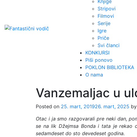
Knjige
Stripovi
Filmovi
Serije
Igre
Priče
Svi članci
KONKURSI
Piši ponovo
POKLON BIBLIOTEKA
O nama
Vanzemaljac u ul
Posted on
25. mart, 2019
26. mart, 2025
b
Otac i ja smo razgovarali pre neki dan, p
se na lik Džejmsa Bonda i tata je rekao 
sedamdeset do sto devedeset godina.