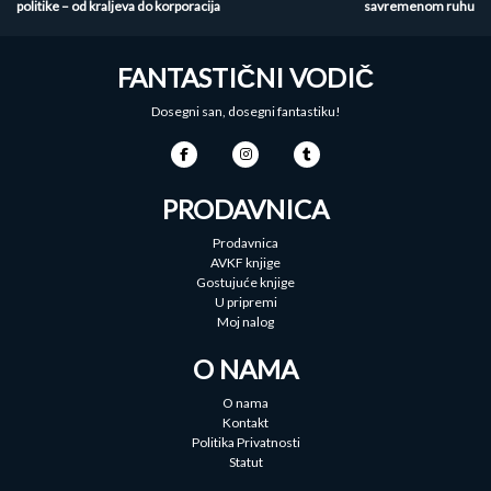
politike – od kraljeva do korporacija
savremenom ruhu
članka
FANTASTIČNI VODIČ
Dosegni san, dosegni fantastiku!
PRODAVNICA
Prodavnica
AVKF knjige
Gostujuće knjige
U pripremi
Moj nalog
O NAMA
O nama
Kontakt
Politika Privatnosti
Statut