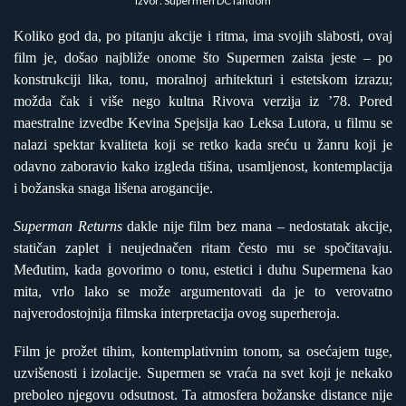
Izvor: Supermen DC fandom
Koliko god da, po pitanju akcije i ritma, ima svojih slabosti, ovaj
film je, došao najbliže onome što Supermen zaista jeste – po
konstrukciji lika, tonu, moralnoj arhitekturi i estetskom izrazu;
možda čak i više nego kultna Rivova verzija iz ’78. Pored
maestralne izvedbe Kevina Spejsija kao Leksa Lutora, u filmu se
nalazi spektar kvaliteta koji se retko kada sreću u žanru koji je
odavno zaboravio kako izgleda tišina, usamljenost, kontemplacija
i božanska snaga lišena arogancije.
Superman Returns
dakle nije film bez mana – nedostatak akcije,
statičan zaplet i neujednačen ritam često mu se spočitavaju.
Međutim, kada govorimo o tonu, estetici i duhu Supermena kao
mita, vrlo lako se može argumentovati da je to verovatno
najverodostojnija filmska interpretacija ovog superheroja.
Film je prožet tihim, kontemplativnim tonom, sa osećajem tuge,
uzvišenosti i izolacije. Supermen se vraća na svet koji je nekako
preboleo njegovu odsutnost. Ta atmosfera božanske distance nije