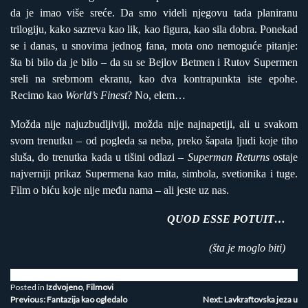
da je imao više sreće. Da smo videli njegovu tada planiranu
trilogiju, kako sazreva kao lik, kao figura, kao sila dobra. Ponekad
se i danas, u snovima jednog fana, mota ono nemoguće pitanje:
šta bi bilo da je bilo – da su se Bejlov Betmen i Rutov Supermen
sreli na srebrnom ekranu, kao dva kontrapunkta iste epohe.
Recimo kao
World’s Finest
? No, elem…
Možda nije najuzbudljiviji, možda nije najnapetiji, ali u svakom
svom trenutku – od pogleda sa neba, preko šapata ljudi koje tiho
sluša, do trenutka kada u tišini odlazi –
Superman Returns
ostaje
najverniji prikaz Supermena kao mita, simbola, svetionika i tuge.
Film o biću koje nije među nama – ali jeste uz nas.
QUOD ESSE POTUIT…
(šta je moglo biti)
Posted in
Izdvojeno
,
Filmovi
Kretanje
Previous:
Fantazija kao ogledalo
Next:
Lavkraftovska jeza u