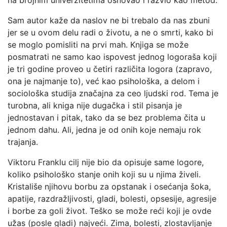
na brojnim univerzitetima osnovao i razvio kao metod.
Sam autor kaže da naslov ne bi trebalo da nas zbuni
jer se u ovom delu radi o životu, a ne o smrti, kako bi
se moglo pomisliti na prvi mah. Knjiga se može
posmatrati ne samo kao ispovest jednog logoraša koji
je tri godine proveo u četiri različita logora (zapravo,
ona je najmanje to), već kao psihološka, a delom i
sociološka studija značajna za ceo ljudski rod. Tema je
turobna, ali kniga nije dugačka i stil pisanja je
jednostavan i pitak, tako da se bez problema čita u
jednom dahu. Ali, jedna je od onih koje nemaju rok
trajanja.
Viktoru Franklu cilj nije bio da opisuje same logore,
koliko psihološko stanje onih koji su u njima živeli.
Kristališe njihovu borbu za opstanak i osećanja šoka,
apatije, razdražljivosti, gladi, bolesti, opsesije, agresije
i borbe za goli život. Teško se može reći koji je ovde
užas (posle gladi) najveći. Zima, bolesti, zlostavljanje