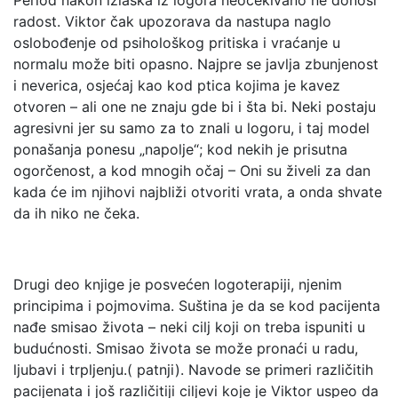
Period nakon izlaska iz logora neočekivano ne donosi
radost. Viktor čak upozorava da nastupa naglo
oslobođenje od psihološkog pritiska i vraćanje u
normalu može biti opasno. Najpre se javlja zbunjenost
i neverica, osjećaj kao kod ptica kojima je kavez
otvoren – ali one ne znaju gde bi i šta bi. Neki postaju
agresivni jer su samo za to znali u logoru, i taj model
ponašanja ponesu „napolje“; kod nekih je prisutna
ogorčenost, a kod mnogih očaj – Oni su živeli za dan
kada će im njihovi najbliži otvoriti vrata, a onda shvate
da ih niko ne čeka.
Drugi deo knjige je posvećen logoterapiji, njenim
principima i pojmovima. Suština je da se kod pacijenta
nađe smisao života – neki cilj koji on treba ispuniti u
budućnosti. Smisao života se može pronaći u radu,
ljubavi i trpljenju.( patnji). Navode se primeri različitih
pacijenata i još različitiji ciljevi koje je Viktor uspeo da