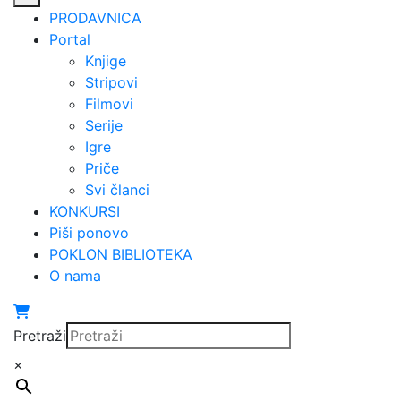
PRODAVNICA
Portal
Knjige
Stripovi
Filmovi
Serije
Igre
Priče
Svi članci
KONKURSI
Piši ponovo
POKLON BIBLIOTEKA
O nama
Pretraži
×