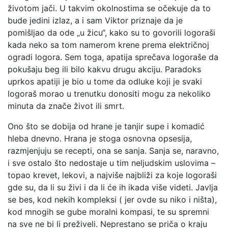
životom jači. U takvim okolnostima se očekuje da to
bude jedini izlaz, a i sam Viktor priznaje da je
pomišljao da ode „u žicu“, kako su to govorili logoraši
kada neko sa tom namerom krene prema električnoj
ogradi logora. Sem toga, apatija sprečava logoraše da
pokušaju beg ili bilo kakvu drugu akciju. Paradoks
uprkos apatiji je bio u tome da odluke koji je svaki
logoraš morao u trenutku donositi mogu za nekoliko
minuta da znače život ili smrt.
Ono što se dobija od hrane je tanjir supe i komadić
hleba dnevno. Hrana je stoga osnovna opsesija,
razmjenjuju se recepti, ona se sanja. Sanja se, naravno,
i sve ostalo što nedostaje u tim neljudskim uslovima –
topao krevet, lekovi, a najviše najbliži za koje logoraši
gde su, da li su živi i da li će ih ikada više videti. Javlja
se bes, kod nekih kompleksi ( jer ovde su niko i ništa),
kod mnogih se gube moralni kompasi, te su spremni
na sve ne bi li preživeli. Neprestano se priča o kraju