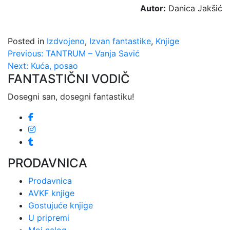
Autor:
Danica Jakšić
Posted in
Izdvojeno
,
Izvan fantastike
,
Knjige
Kretanje
Previous:
TANTRUM – Vanja Savić
Next:
Kuća, posao
članka
FANTASTIČNI VODIČ
Dosegni san, dosegni fantastiku!
PRODAVNICA
Prodavnica
AVKF knjige
Gostujuće knjige
U pripremi