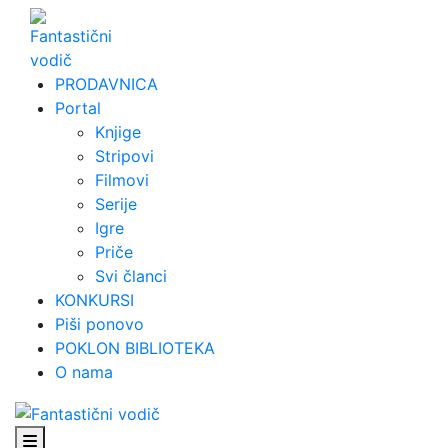
Skip
to
content
PRODAVNICA
Portal
Knjige
Stripovi
Filmovi
Serije
Igre
Priče
Svi članci
KONKURSI
Piši ponovo
POKLON BIBLIOTEKA
O nama