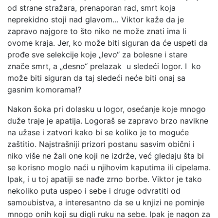
od strane stražara, prenaporan rad, smrt koja
neprekidno stoji nad glavom… Viktor kaže da je
zapravo najgore to što niko ne može znati ima li
ovome kraja. Jer, ko može biti siguran da će uspeti da
prođe sve selekcije koje „levo“ za bolesne i stare
znače smrt, a „desno“ prelazak u sledeći logor. I ko
može biti siguran da taj sledeći neće biti onaj sa
gasnim komorama!?
Nakon šoka pri dolasku u logor, osećanje koje mnogo
duže traje je apatija. Logoraš se zapravo brzo navikne
na užase i zatvori kako bi se koliko je to moguće
zaštitio. Najstrašniji prizori postanu sasvim obični i
niko više ne žali one koji ne izdrže, već gledaju šta bi
se korisno moglo naći u njihovim kaputima ili cipelama.
Ipak, i u toj apatiji se nađe zrno borbe. Viktor je tako
nekoliko puta uspeo i sebe i druge odvratiti od
samoubistva, a interesantno da se u knjizi ne pominje
mnogo onih koji su digli ruku na sebe. Ipak je nagon za