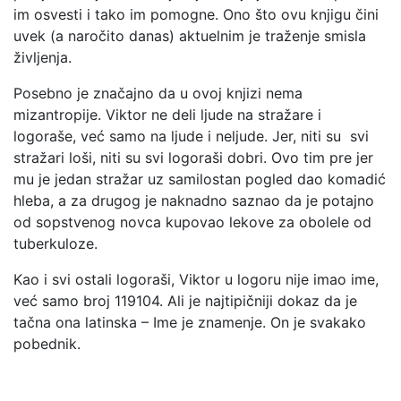
im osvesti i tako im pomogne. Ono što ovu knjigu čini
uvek (a naročito danas) aktuelnim je traženje smisla
življenja.
Posebno je značajno da u ovoj knjizi nema
mizantropije. Viktor ne deli ljude na stražare i
logoraše, već samo na ljude i neljude. Jer, niti su svi
stražari loši, niti su svi logoraši dobri. Ovo tim pre jer
mu je jedan stražar uz samilostan pogled dao komadić
hleba, a za drugog je naknadno saznao da je potajno
od sopstvenog novca kupovao lekove za obolele od
tuberkuloze.
Kao i svi ostali logoraši, Viktor u logoru nije imao ime,
već samo broj 119104. Ali je najtipičniji dokaz da je
tačna ona latinska – Ime je znamenje. On je svakako
pobednik.