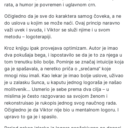
rata, a humor je povremen i uglavnom crn.
Očigledno da je sve do karaktera samog čoveka, a ne
do uslova u kojim se može naći. Ovaj princip naravno
važi uvek i svuda, i Viktor se služi njime i u svom
metodu – logoterapiji.
Kroz knjigu ipak provejava optimizam. Autor je imao
dva pokušaja bega, i ispostavilo se da je to za njega u
tom trenutku bilo bolje. Pominje se značaj intuicije koja
ga je spašavala, a neretko priča o „srećama“ koje
mnogi nisu imali. Kao lekar je imao bolje uslove, uživao
je u zalasku Sunca, u kaputu jednog logoraša je našao
molitvenik… Usmerio je sebe prema dva cilja – u
mislima je često razgovarao sa svojom ženom i
rekonstruisao je rukopis jednog svog naučnog rada.
Očigledno je da Viktor nije bio u mentalnom logoru. I
upravo to ga je i spasilo.