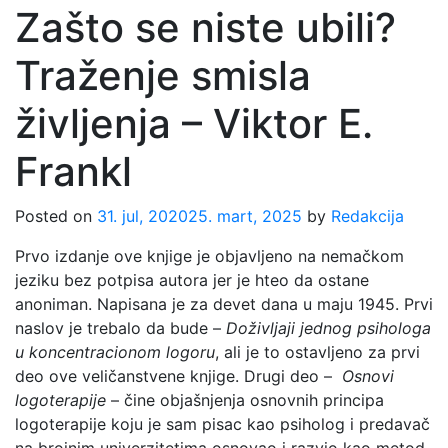
Zašto se niste ubili?
Traženje smisla
življenja – Viktor E.
Frankl
Posted on
31. jul, 2020
25. mart, 2025
by
Redakcija
Prvo izdanje ove knjige je objavljeno na nemačkom
jeziku bez potpisa autora jer je hteo da ostane
anoniman. Napisana je za devet dana u maju 1945. Prvi
naslov je trebalo da bude –
Doživljaji jednog psihologa
u koncentracionom logoru
, ali je to ostavljeno za prvi
deo ove veličanstvene knjige. Drugi deo –
Osnovi
logoterapije
– čine objašnjenja osnovnih principa
logoterapije koju je sam pisac kao psiholog i predavač