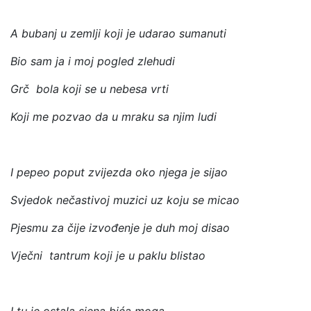
A bubanj u zemlji koji je udarao sumanuti
Bio sam ja i moj pogled zlehudi
Grč bola koji se u nebesa vrti
Koji me pozvao da u mraku sa njim ludi
I pepeo poput zvijezda oko njega je sijao
Svjedok nečastivoj muzici uz koju se micao
Pjesmu za čije izvođenje je duh moj disao
Vječni tantrum koji je u paklu blistao