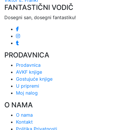
Viktor E. Frankl
FANTASTIČNI VODIČ
Dosegni san, dosegni fantastiku!
PRODAVNICA
Prodavnica
AVKF knjige
Gostujuće knjige
U pripremi
Moj nalog
O NAMA
O nama
Kontakt
Politika Privatnosti