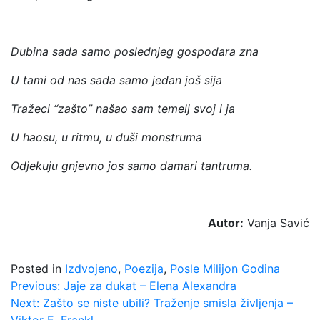
Dubina sada samo poslednjeg gospodara zna
U tami od nas sada samo jedan još sija
Tražeci “zašto” našao sam temelj svoj i ja
U haosu, u ritmu, u duši monstruma
Odjekuju gnjevno jos samo damari tantruma.
Autor:
Vanja Savić
Posted in
Izdvojeno
,
Poezija
,
Posle Milijon Godina
Kretanje
Previous:
Jaje za dukat – Elena Alexandra
Next:
Zašto se niste ubili? Traženje smisla življenja –
članka