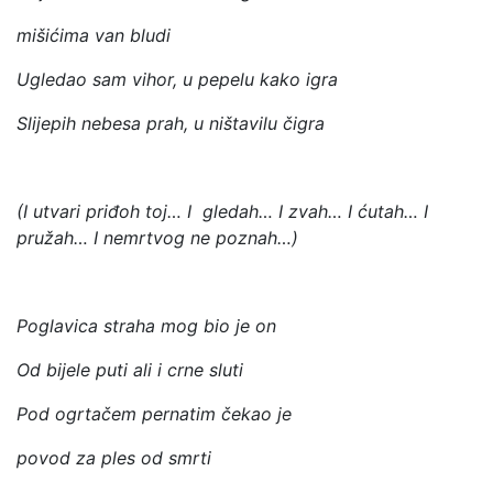
mišićima van bludi
Ugledao sam vihor, u pepelu kako igra
Slijepih nebesa prah, u ništavilu čigra
(I utvari priđoh toj… I gledah… I zvah… I ćutah… I
pružah… I nemrtvog ne poznah…)
Poglavica straha mog bio je on
Od bijele puti ali i crne sluti
Pod ogrtačem pernatim čekao je
povod za ples od smrti