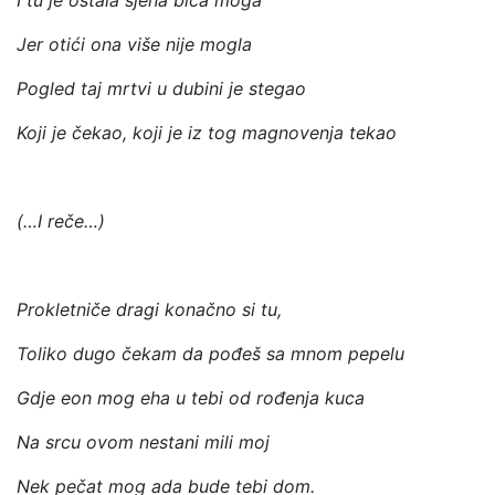
I tu je ostala sjena bića moga
Jer otići ona više nije mogla
Pogled taj mrtvi u dubini je stegao
Koji je čekao, koji je iz tog magnovenja tekao
(…I reče…)
Prokletniče dragi konačno si tu,
Toliko dugo čekam da pođeš sa mnom pepelu
Gdje eon mog eha u tebi od rođenja kuca
Na srcu ovom nestani mili moj
Nek pečat mog ada bude tebi dom.