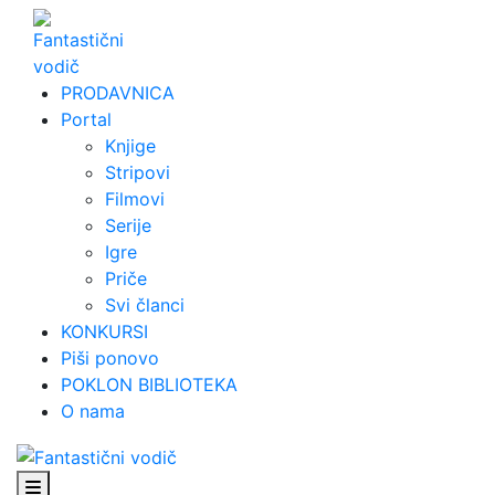
Skip
to
content
PRODAVNICA
Portal
Knjige
Stripovi
Filmovi
Serije
Igre
Priče
Svi članci
KONKURSI
Piši ponovo
POKLON BIBLIOTEKA
O nama