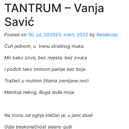
TANTRUM – Vanja
Savić
Posted on
30. jul, 2020
25. mart, 2025
by
Redakcija
Čuh jednom, u trenu strašnog muka
Mir kako zove, bez mjesta, bez zvuka
I pođoh tako tminom patnje bez boje
Tražeći u mutnim žilama zemljane noći
Manitua nekog, Boga duše moje
Na tronu od ognja klečao je, u jami studi
Gdje beskonačnost slasno guši