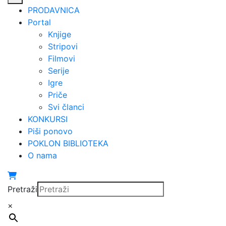
PRODAVNICA
Portal
Knjige
Stripovi
Filmovi
Serije
Igre
Priče
Svi članci
KONKURSI
Piši ponovo
POKLON BIBLIOTEKA
O nama
Pretraži
×