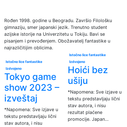
Rođen 1998. godine u Beogradu. Završio Filološku
gimnaziju, smer japanski jezik. Trenutno student
azijske istorije na Univerzitetu u Tokiju. Bavi se
pisanjem i prevođenjem. Obožavatelj fantastike u
najrazličitijim oblicima.
Istočno lice fantastike
Istočno lice fantastike
Izdvojeno
Hoići bez
Izdvojeno
Tokyo game
ušiju
show 2023 –
*Napomena: Sve izjave u
izveštaj
tekstu predstavljaju lični
stav autora, i nisu
*Napomena: Sve izjave u
rezultat plaćene
tekstu predstavljaju lični
promocije. Japan…
stav autora, i nisu