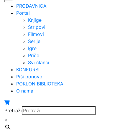
PRODAVNICA
Portal
Knjige
Stripovi
Filmovi
Serije
Igre
Priče
Svi članci
KONKURSI
Piši ponovo
POKLON BIBLIOTEKA
O nama
Pretraži
×