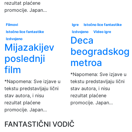
rezultat plaćene
promocije. Japan…
Filmovi
Igre
Istočno lice fantastike
Istočno lice fantastike
Izdvojeno
Video igre
Deca
Izdvojeno
Mijazakijev
beogradskog
poslednji
metroa
film
*Napomena: Sve izjave u
*Napomena: Sve izjave u
tekstu predstavljaju lični
tekstu predstavljaju lični
stav autora, i nisu
stav autora, i nisu
rezultat plaćene
rezultat plaćene
promocije. Japan…
promocije. Japan…
FANTASTIČNI VODIČ