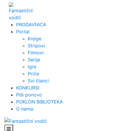
Skip
to
content
PRODAVNICA
Portal
Knjige
Stripovi
Filmovi
Serije
Igre
Priče
Svi članci
KONKURSI
Piši ponovo
POKLON BIBLIOTEKA
O nama