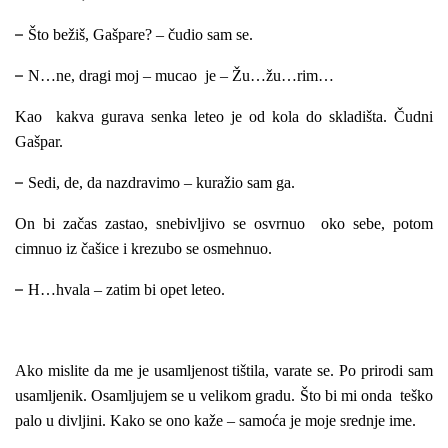
–
Što bežiš, Gašpare? – čudio sam se.
–
N…ne, dragi moj – mucao je – Žu…žu…rim…
Kao kakva gurava senka leteo je od kola do skladišta. Čudni
Gašpar.
–
Sedi, de, da nazdravimo – kuražio sam ga.
On bi začas zastao, snebivljivo se osvrnuo oko sebe, potom
cimnuo iz čašice i krezubo se osmehnuo.
–
H…hvala – zatim bi opet leteo.
Ako mislite da me je usamljenost tištila, varate se. Po prirodi sam
usamljenik. Osamljujem se u velikom gradu. Što bi mi onda teško
palo u divljini. Kako se ono kaže – samoća je moje srednje ime.