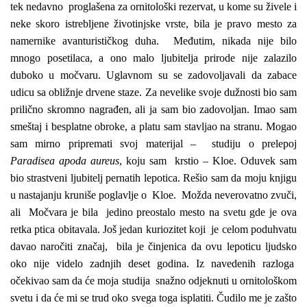
tek nedavno proglašena za ornitološki rezervat, u kome su živele i
neke skoro istrebljene životinjske vrste, bila je pravo mesto za
namernike avanturističkog duha. Međutim, nikada nije bilo
mnogo posetilaca, a ono malo ljubitelja prirode nije zalazilo
duboko u močvaru. Uglavnom su se zadovoljavali da zabace
udicu sa obližnje drvene staze. Za nevelike svoje dužnosti bio sam
prilično skromno nagrađen, ali ja sam bio zadovoljan. Imao sam
smeštaj i besplatne obroke, a platu sam stavljao na stranu. Mogao
sam mirno pripremati svoj materijal – studiju o prelepoj
Paradisea apoda aureus
, koju sam krstio – Kloe. Oduvek sam
bio strastveni ljubitelj pernatih lepotica. Rešio sam da moju knjigu
u nastajanju kruniše poglavlje o Kloe. Možda neverovatno zvuči,
ali Močvara je bila jedino preostalo mesto na svetu gde je ova
retka ptica obitavala. Još jedan kuriozitet koji je celom poduhvatu
davao naročiti značaj, bila je činjenica da ovu lepoticu ljudsko
oko nije videlo zadnjih deset godina. Iz navedenih razloga
očekivao sam da će moja studija snažno odjeknuti u ornitološkom
svetu i da će mi se trud oko svega toga isplatiti. Čudilo me je zašto