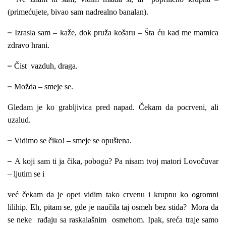
(primećujete, bivao sam
nadrealno banalan).
–
Izrasla sam – kaže, dok pruža košaru – Šta ću kad me mamica
zdravo hrani.
–
Čist vazduh, draga.
–
Možda – smeje se.
Gledam je ko grabljivica pred napad. Čekam da pocrveni, ali
uzalud.
–
Vidimo se čiko! – smeje se opuštena.
–
A koji sam ti ja čika, pobogu? Pa nisam tvoj matori Lovočuvar
– ljutim se i
već čekam da je opet vidim tako crvenu i krupnu ko ogromni
lilihip. Eh, pitam se, gde je naučila taj osmeh bez stida? Mora da
se neke rađaju sa raskalašnim osmehom. Ipak, sreća traje samo