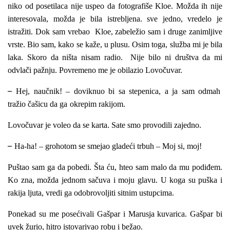
niko od posetilaca nije uspeo da fotografiše Kloe. Možda ih nije
interesovala, možda je bila istrebljena. sve jedno, vredelo je
istražiti. Dok sam vrebao Kloe, zabeležio sam i druge zanimljive
vrste. Bio sam, kako se kaže, u plusu. Osim toga, služba mi je bila
laka. Skoro da ništa nisam radio. Nije bilo ni društva da mi
odvlači pažnju. Povremeno me je obilazio Lovočuvar.
–
Hej, naučnik! – doviknuo bi sa stepenica, a ja sam odmah
tražio čašicu da ga
okrepim rakijom.
Lovočuvar je voleo da se karta. Sate smo provodili zajedno.
–
Ha-ha! – grohotom se smejao gladeći trbuh – Moj si, moj!
Puštao sam ga da pobedi. Šta ću, hteo sam malo da mu podiđem.
Ko zna, možda jednom sačuva i moju glavu. U koga su puška i
rakija ljuta, vredi ga odobrovoljiti sitnim ustupcima.
Ponekad su me posećivali Gašpar i Marusja kuvarica. Gašpar bi
uvek žurio, hitro istovarivao robu i bežao.