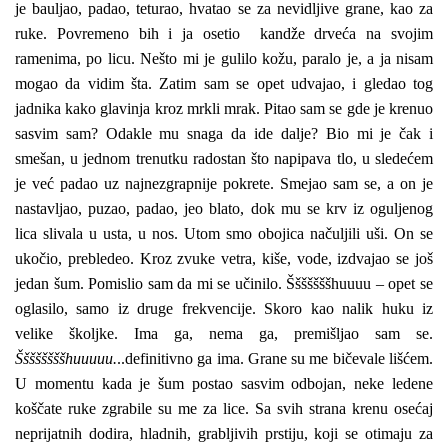
je bauljao, padao, teturao, hvatao se za nevidljive grane, kao za
ruke. Povremeno bih i ja osetio kandže drveća na svojim
ramenima, po licu. Nešto mi je gulilo kožu, paralo je, a ja nisam
mogao da vidim šta. Zatim sam se opet udvajao, i gledao tog
jadnika kako glavinja kroz mrkli mrak. Pitao sam se gde je krenuo
sasvim sam? Odakle mu snaga da ide dalje? Bio mi je čak i
smešan, u jednom trenutku radostan što napipava tlo, u sledećem
je već padao uz najnezgrapnije pokrete. Smejao sam se, a on je
nastavljao, puzao, padao, jeo blato, dok mu se krv iz oguljenog
lica slivala u usta, u nos. Utom smo obojica načuljili uši. On se
ukočio, prebledeo. Kroz zvuke vetra, kiše, vode, izdvajao se još
jedan šum. Pomislio sam da mi se učinilo. Šššššššhuuuu – opet se
oglasilo, samo iz druge frekvencije. Skoro kao nalik huku iz
velike školjke. Ima ga, nema ga, premišljao sam se.
Ššššššššhuuuuu.
..definitivno ga ima. Grane su me bičevale lišćem.
U momentu kada je šum postao sasvim odbojan, neke ledene
koščate ruke zgrabile su me za lice. Sa svih strana krenu osećaj
neprijatnih dodira, hladnih, grabljivih prstiju, koji se otimaju za