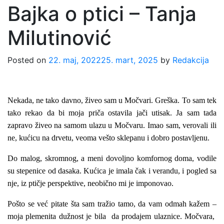
Bajka o ptici – Tanja
Milutinović
Posted on
22. maj, 2022
25. mart, 2025
by
Redakcija
Nekada, ne tako davno, živeo sam u Močvari. Greška. To sam tek
tako rekao da bi moja priča ostavila jači utisak. Ja sam tada
zapravo živeo na samom ulazu u Močvaru. Imao sam, verovali ili
ne, kućicu na drvetu, veoma vešto sklepanu i dobro postavljenu.
Do malog, skromnog, a meni dovoljno komfornog doma, vodile
su stepenice od dasaka. Kućica je imala čak i verandu, i pogled sa
nje, iz ptičje perspektive, neobično mi je imponovao.
Pošto se već pitate šta sam tražio tamo, da vam odmah kažem –
moja plemenita dužnost je bila da prodajem ulaznice. Močvara,