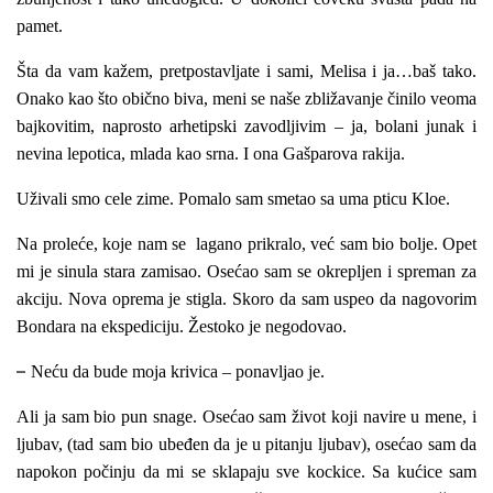
pamet.
Šta da vam kažem, pretpostavljate i sami, Melisa i ja…baš tako.
Onako kao što obično biva, meni se naše zbližavanje činilo veoma
bajkovitim, naprosto arhetipski zavodljivim – ja, bolani junak i
nevina lepotica, mlada kao srna. I ona Gašparova rakija.
Uživali smo cele zime. Pomalo sam smetao sa uma pticu Kloe.
Na proleće, koje nam se lagano prikralo, već sam bio bolje. Opet
mi je sinula stara zamisao. Osećao sam se okrepljen i spreman za
akciju. Nova oprema je stigla. Skoro da sam uspeo da nagovorim
Bondara na ekspediciju. Žestoko je negodovao.
–
Neću da bude moja krivica – ponavljao je.
Ali ja sam bio pun snage. Osećao sam život koji navire u mene, i
ljubav, (tad sam bio ubeđen da je u pitanju ljubav), osećao sam da
napokon počinju da mi se sklapaju sve kockice. Sa kućice sam