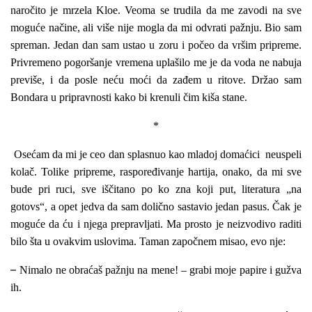
naročito je mrzela Kloe. Veoma se trudila da me zavodi na sve
moguće načine, ali više nije mogla da mi odvrati pažnju. Bio sam
spreman. Jedan dan sam ustao u zoru i počeo da vršim pripreme.
Privremeno pogoršanje vremena uplašilo me je da voda ne nabuja
previše, i da posle neću moći da zađem u ritove. Držao sam
Bondara u pripravnosti kako bi krenuli čim kiša stane.
*
Osećam da mi je ceo dan splasnuo kao mladoj domaćici neuspeli
kolač. Tolike pripreme, raspoređivanje hartija, onako, da mi sve
bude pri ruci, sve iščitano po ko zna koji put, literatura „na
gotovs“, a opet jedva da sam dolično sastavio jedan pasus. Čak je
moguće da ću i njega prepravljati. Ma prosto je neizvodivo raditi
bilo šta u ovakvim uslovima. Taman započnem misao, evo nje:
–
Nimalo ne obraćaš pažnju na mene! – grabi moje papire i gužva
ih.