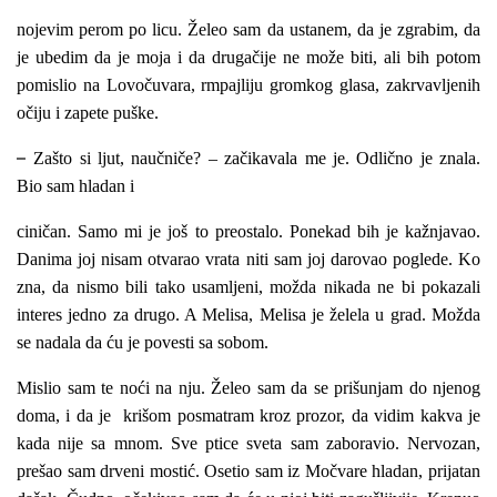
nojevim perom po licu. Želeo sam da ustanem, da je zgrabim, da
je ubedim da je moja i da drugačije ne može biti, ali bih potom
pomislio na Lovočuvara, rmpajliju gromkog glasa, zakrvavljenih
očiju i zapete puške.
–
Zašto si ljut, naučniče? – začikavala me je. Odlično je znala.
Bio sam hladan i
ciničan. Samo mi je još to preostalo. Ponekad bih je kažnjavao.
Danima joj nisam otvarao vrata niti sam joj darovao poglede. Ko
zna, da nismo bili tako usamljeni, možda nikada ne bi pokazali
interes jedno za drugo. A Melisa, Melisa je želela u grad. Možda
se nadala da ću je povesti sa sobom.
Mislio sam te noći na nju. Želeo sam da se prišunjam do njenog
doma, i da je krišom posmatram kroz prozor, da vidim kakva je
kada nije sa mnom. Sve ptice sveta sam zaboravio. Nervozan,
prešao sam drveni mostić. Osetio sam iz Močvare hladan, prijatan