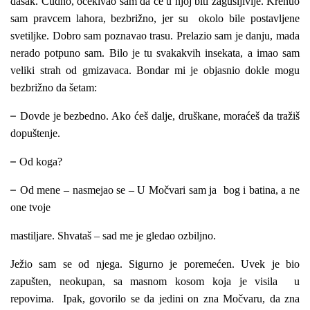
dašak. Čudno, očekivao sam da će u njoj biti zagušljivije. Krenuo
sam pravcem lahora, bezbrižno, jer su okolo bile postavljene
svetiljke. Dobro sam poznavao trasu. Prelazio sam je danju, mada
nerado potpuno sam. Bilo je tu svakakvih insekata, a imao sam
veliki strah od gmizavaca. Bondar mi je objasnio dokle mogu
bezbrižno da šetam:
–
Dovde je bezbedno. Ako ćeš dalje, druškane, moraćeš da tražiš
dopuštenje.
–
Od koga?
–
Od mene – nasmejao se – U Močvari sam ja bog i batina, a ne
one tvoje
mastiljare. Shvataš – sad me je gledao ozbiljno.
Ježio sam se od njega. Sigurno je poremećen. Uvek je bio
zapušten, neokupan, sa masnom kosom koja je visila u
repovima. Ipak, govorilo se da jedini on zna Močvaru, da zna