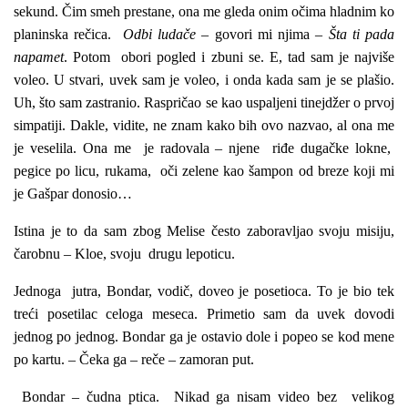
sekund. Čim smeh prestane, ona me gleda onim očima hladnim ko
planinska rečica.
Odbi ludače
– govori mi njima –
Šta ti pada
napamet
. Potom obori pogled i zbuni se. E, tad sam je najviše
voleo. U stvari, uvek sam je voleo, i onda kada sam je se plašio.
Uh, što sam zastranio. Raspričao se kao uspaljeni tinejdžer o prvoj
simpatiji. Dakle, vidite, ne znam kako bih ovo nazvao, al ona me
je veselila. Ona me je radovala – njene riđe dugačke lokne,
pegice po licu, rukama, oči zelene kao šampon od breze koji mi
je Gašpar donosio…
Istina je to da sam zbog Melise često zaboravljao svoju misiju,
čarobnu – Kloe, svoju drugu lepoticu.
Jednoga jutra, Bondar, vodič, doveo je posetioca. To je bio tek
treći posetilac celoga meseca. Primetio sam da uvek dovodi
jednog po jednog. Bondar ga je ostavio dole i popeo se kod mene
po kartu. – Čeka ga – reče – zamoran put.
Bondar – čudna ptica. Nikad ga nisam video bez velikog