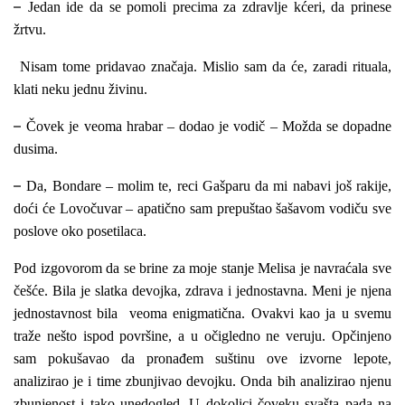
–
Jedan ide da se pomoli precima za zdravlje kćeri, da prinese
žrtvu.
Nisam tome pridavao značaja. Mislio sam da će, zaradi rituala,
klati neku jednu živinu.
–
Čovek je veoma hrabar – dodao je vodič – Možda se dopadne
dusima.
–
Da, Bondare – molim te, reci Gašparu da mi nabavi još rakije,
doći će Lovočuvar – apatično sam prepuštao šašavom vodiču sve
poslove oko posetilaca.
Pod izgovorom da se brine za moje stanje Melisa je navraćala sve
češće. Bila je slatka devojka, zdrava i jednostavna. Meni je njena
jednostavnost bila veoma enigmatična. Ovakvi kao ja u svemu
traže nešto ispod površine, a u očigledno ne veruju. Opčinjeno
sam pokušavao da pronađem suštinu ove izvorne lepote,
analizirao je i time zbunjivao devojku. Onda bih analizirao njenu
zbunjenost i tako unedogled. U dokolici čoveku svašta pada na