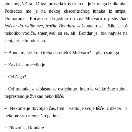
otrcanog šešira. Duga, proseda kosa kao da je iz njega izniknula.
Podsećao me je na nekog ekscentričnog junaka iz stripa.
Domorodac. Pričalo se da jedino on zna Močvaru u prste.
Ako
hoćete da vidite sve, tražite Bondara
– šaputalo se. Bilo je još
nekoliko vodiča, smenjivali su se, ali Bondar je bio najviše na
ceni, jer je tu odrastao.
–
Bondare, koliko ti treba da obiđeš Močvaru? – pitao sam ga.
–
Zavisi – procedio je.
–
Od čega?
–
Od trenutka – sablasno se osmehnuo. Imao je velike žute zube i
neprestano je žvakao
neko lišće.
–
Nekome je dovoljan čas, tren – vadio je svoje lišće iz džepa – a
nekome svo
vreme što ga ima.
–
Filozof si, Bondare.