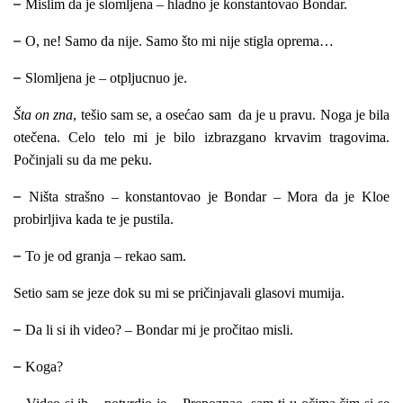
–
Mislim da je slomljena – hladno je konstantovao Bondar.
–
O, ne! Samo da nije. Samo što mi nije stigla oprema…
–
Slomljena je – otpljucnuo je.
Šta on zna
, tešio sam se, a osećao sam da je u pravu. Noga je bila
otečena. Celo telo mi je bilo izbrazgano krvavim tragovima.
Počinjali su da me peku.
–
Ništa strašno – konstantovao je Bondar – Mora da je Kloe
probirljiva kada te je pustila.
–
To je od granja – rekao sam.
Setio sam se jeze dok su mi se pričinjavali glasovi mumija.
–
Da li si ih video? – Bondar mi je pročitao misli.
–
Koga?