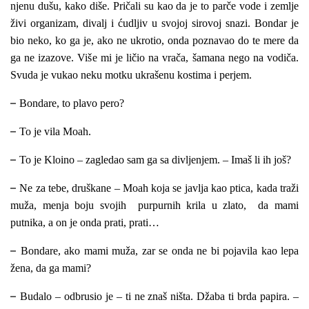
njenu dušu, kako diše. Pričali su kao da je to parče vode i zemlje
živi organizam, divalj i ćudljiv u svojoj sirovoj snazi. Bondar je
bio neko, ko ga je, ako ne ukrotio, onda poznavao do te mere da
ga ne izazove. Više mi je ličio na vrača, šamana nego na vodiča.
Svuda je vukao neku motku ukrašenu kostima i perjem.
–
Bondare, to plavo pero?
–
To je vila Moah.
–
To je Kloino – zagledao sam ga sa divljenjem. – Imaš li ih još?
–
Ne za tebe, druškane – Moah koja se javlja kao ptica, kada traži
muža, menja boju svojih purpurnih krila u zlato, da mami
putnika, a on je onda prati, prati…
–
Bondare, ako mami muža, zar se onda ne bi pojavila kao lepa
žena, da ga mami?
–
Budalo – odbrusio je – ti ne znaš ništa. Džaba ti brda papira. –