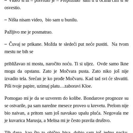
–
Video si ih – potvrdio je – Prepoznao sam ti u očima čim si se
osvestio.
–
Ništa nisam video, bio sam u bunilu.
Pažljivo me je posmatrao.
–
Čuvaj se prikane. Možda te sledeći put neće pustiti. Na tvom
mestu ne bih se
približavao ni mostu, naročito noću. Ti si uljez. Ovde samo Ikne
mogu da opstanu. Zato je Močvara pusta. Zato niko još nije
izvadio tela. Srećan je ko prođe Močvaru. Kad tad svi će shvatiti.
Piši tvoje papire, uzimaj platu…zaboravi Kloe.
Pomogao mi je da se uzverem do kolibe. Bondarove prognoze su
se ostvarile, pa sam naredne mesece proveo u krevetu. Prelom nije
bio naivan, a pritom sam još navukao upalu pluća. Negovala me
je kuvarica Marusja, a Melisa mi je često pravila društvo.
Tih dana, kao što to obično biva, dobio sam još jednu packu,