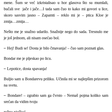
mene. Šum se već izkristalisao u hor glasova što su mumlali,
bučali sve jače i jače…I tada sam čuo
to
kako mi govori u lice,
skoro sasvim jasno – Zapamti – reklo mi je – ptica Kloe je
zmija…zmija…
Nešto me je snažno udarilo. Snažnije nego do sada. Tresnulo me
je još jednom, ali nisam osećao bol.
–
Hej! Budi se! Dosta je bilo čmavanja! – čuo sam poznati glas.
Bondar me je pljeskao po licu.
–
Lepotice, dosta spavanja!
Buljio sam u Bondarevu priliku. Učinila mi se najlepšim prizorom
na svetu.
–
Bondare! – zgrabio sam ga čvrsto – Nemaš pojma koliko sam
srećan da vidim tvoju
ružnu njušku!