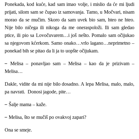
Ponekada, kod kuće, kad sam imao volje, i mislio da će mi ljudi
prijati, silom sam se čupao iz samovanja. Tamo, u Močvari, nisam
morao da se mučim. Skoro da sam uvek bio sam, hteo ne hteo.
Nije bilo ničega ili nikoga da me oneraspoloži. Ili sam gledao
ptice, ili pio sa Lovočuvarem…i još nešto. Pomalo sam očijukao
sa njegovom kćerkom. Samo onako…vrlo lagano…neprimetno –
ponekad bih se pitao da li ja to uopšte očijukam.
–
Melisa – ponavljao sam – Melisa – kao da je prizivam –
Melisa…
Dakle, vidite da mi nije bilo dosadno. A lepa Melisa, malo, malo,
pa navrati. Donosi jagode, pite…
–
Šalje mama – kaže.
–
Melisa, što se mučiš po ovakvoj zapari?
Ona se smeje.