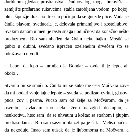
durbinom gledao prostranstva čudnovatog moga boravišta –
zemljište prošarano rukavcima, stabla zarobljena vodom po kojoj
pluta šipražje dok po tresetu počinju da se gnezde ptice. Voda se
činila plavom, svetlucala je, delovala primamljivo i gostoljubivo.
Svakim danom u meni je rasla snaga i odlučnost da konačno nešto
preduzmem. Bio sam ubeđen da živim neku bajku. Mostić se
gubio u dubini, svečano ispraćen ozelenelim drvećem što se
odražavalo u vodi.
–
Lepo, da lepo – mrmljao je Bondar – ovde ti je lepo, ali
okolo…
Stvarno mi se smučilo. Činilo mi se kako me cela Močvara zove
da mi podari svoje tajne lepote – svuda se podizao cvrkut, glasovi
ptica, zov i pesma. Pucao sam od želje za Močvarom, da je
osvojim, savladam kao neku ženu naizgled dostupnu, a
neukrotivu, hteo sam da se uhvatim u koštac sa strahom i glupim
predrasudama. Bio sam sasvim obuzet pa je čak i Melisa počela
da negoduje. Imao sam utisak da je ljubomorna na Močvaru, a