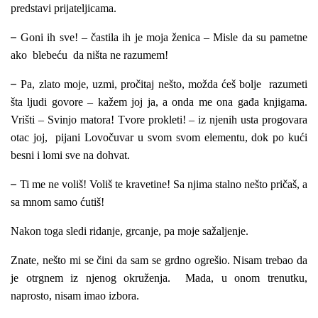
predstavi prijateljicama.
–
Goni ih sve! – častila ih je moja ženica – Misle da su pametne
ako blebeću da ništa ne razumem!
–
Pa, zlato moje, uzmi, pročitaj nešto, možda ćeš bolje razumeti
šta ljudi govore – kažem joj ja, a onda me ona gađa knjigama.
Vrišti – Svinjo matora! Tvore prokleti! – iz njenih usta progovara
otac joj, pijani Lovočuvar u svom svom elementu, dok po kući
besni i lomi sve na dohvat.
–
Ti me ne voliš! Voliš te kravetine! Sa njima stalno nešto pričaš, a
sa mnom
samo ćutiš!
Nakon toga sledi ridanje, grcanje, pa moje sažaljenje.
Znate, nešto mi se čini da sam se grdno ogrešio. Nisam trebao da
je otrgnem iz njenog okruženja. Mada, u onom trenutku,
naprosto, nisam imao izbora.