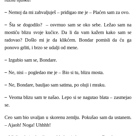
–
Nemoj da mi zahvaljuješ – pridigao me je – Plaćen sam za ovo.
–
Šta se dogodilo? – osvrnuo sam se oko sebe. Ležao sam na
mostiću blizu svoje
kućice. Da li da vam kažem kako sam se
radovao? Došlo mi je da klikćem. Bondar pomisli da ću ga
ponovo grliti, i brzo se udalji od mene.
–
Izgubio sam se, Bondare.
–
Ne, nisi – pogledao me je – Bio si tu, blizu mosta.
–
Ne, Bondare, bauljao sam satima, po oluji i mraku.
–
Veoma blizu sam te našao. Lepo si se nagutao blata – zasmejao
se.
Ceo sam bio uvaljan u skorenu zemlju. Pokušao sam da ustanem.
– Ajaoh! Noga! Uhhhh!