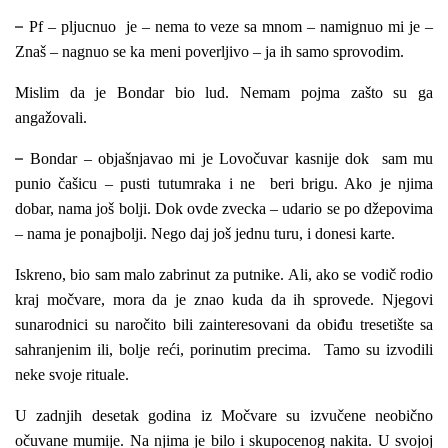
–
Pf – pljucnuo je – nema to veze sa mnom – namignuo mi je –
Znaš – nagnuo se ka
meni poverljivo – ja ih samo sprovodim.
Mislim da je Bondar bio lud. Nemam pojma zašto su ga
angažovali.
–
Bondar – objašnjavao mi je Lovočuvar kasnije dok sam mu
punio čašicu – pusti
tutumraka i ne beri brigu. Ako je njima
dobar, nama još bolji. Dok ovde zvecka – udario se po džepovima
– nama je ponajbolji. Nego daj još jednu turu, i donesi karte.
Iskreno, bio sam malo zabrinut za putnike. Ali, ako se vodič rodio
kraj močvare, mora da je znao kuda da ih sprovede. Njegovi
sunarodnici su naročito bili zainteresovani da obiđu tresetište sa
sahranjenim ili, bolje reći, porinutim precima. Tamo su izvodili
neke svoje rituale.
U zadnjih desetak godina iz Močvare su izvučene neobično
očuvane mumije. Na njima je bilo i skupocenog nakita. U svojoj