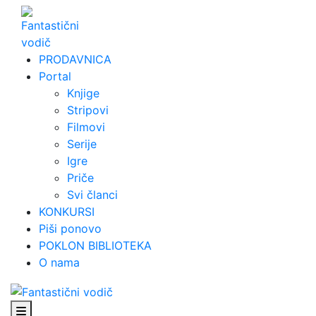
Skip
to
content
PRODAVNICA
Portal
Knjige
Stripovi
Filmovi
Serije
Igre
Priče
Svi članci
KONKURSI
Piši ponovo
POKLON BIBLIOTEKA
O nama