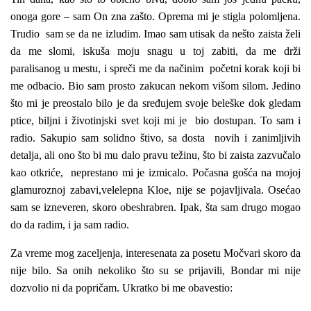
onoga gore – sam On zna zašto. Oprema mi je stigla polomljena.
Trudio sam se da ne izludim. Imao sam utisak da nešto zaista želi
da me slomi, iskuša moju snagu u toj zabiti, da me drži
paralisanog u mestu, i spreči me da načinim početni korak koji bi
me odbacio. Bio sam prosto zakucan nekom višom silom. Jedino
što mi je preostalo bilo je da sređujem svoje beleške dok gledam
ptice, biljni i životinjski svet koji mi je bio dostupan. To sam i
radio. Sakupio sam solidno štivo, sa dosta novih i zanimljivih
detalja, ali ono što bi mu dalo pravu težinu, što bi zaista zazvučalo
kao otkriće, neprestano mi je izmicalo. Počasna gošća na mojoj
glamuroznoj zabavi,velelepna Kloe, nije se pojavljivala. Osećao
sam se izneveren, skoro obeshrabren. Ipak, šta sam drugo mogao
do da radim, i ja sam radio.
Za vreme mog zaceljenja, interesenata za posetu Močvari skoro da
nije bilo. Sa onih nekoliko što su se prijavili, Bondar mi nije
dozvolio ni da popričam. Ukratko bi me obavestio: