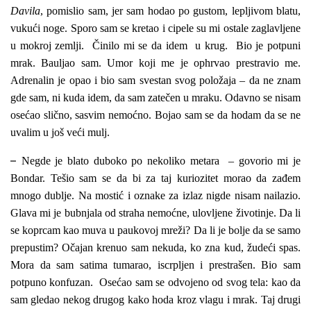
Davila
, pomislio sam, jer sam hodao po gustom, lepljivom blatu,
vukući noge. Sporo sam se kretao i cipele su mi ostale zaglavljene
u mokroj zemlji. Činilo mi se da idem u krug. Bio je potpuni
mrak. Bauljao sam. Umor koji me je ophrvao prestravio me.
Adrenalin je opao i bio sam svestan svog položaja – da ne znam
gde sam, ni kuda idem, da sam zatečen u mraku. Odavno se nisam
osećao slično, sasvim nemoćno. Bojao sam se da hodam da se ne
uvalim u još veći mulj.
–
Negde je blato duboko po nekoliko metara – govorio mi je
Bondar. Tešio sam se da bi za taj kuriozitet morao da zađem
mnogo dublje. Na mostić i oznake za izlaz nigde nisam nailazio.
Glava mi je bubnjala od straha nemoćne, ulovljene životinje. Da li
se koprcam kao muva u paukovoj mreži? Da li je bolje da se samo
prepustim? Očajan krenuo sam nekuda, ko zna kud, žudeći spas.
Mora da sam satima tumarao, iscrpljen i prestrašen. Bio sam
potpuno konfuzan. Osećao sam se odvojeno od svog tela: kao da
sam gledao nekog drugog kako hoda kroz vlagu i mrak. Taj drugi