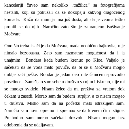
kancelariji čuvao sam nekoliko „tražilica“ sa fotografijama
nestalih, koji su pokušali da se dokopaju kakvog dragocenog
komada. Kažu da mumija ima još dosta, ali da je veoma teško
probiti se do njih. Naročito zato što je zabranjeno isušivanje
Močvare.
Ono što treba istaći je da Močvara, mada neobično bajkovita, nije
nimalo bezopasna. Zato sam razmatrao mogućnost da i ja
unajmim Bondara kada budem krenuo po Kloe. Valjalo je
sačekati da se voda malo povuče, da bi se u Močvaru moglo
dublje zaći peške. Bondar je jedan deo rute čamcem sprovodio
posetioce. Zamišljao sam sebe u društvu sa njim i iskreno, nije mi
se mnogo svidelo. Nisam želeo da mi preživa za vratom dok
čekam u zasedi. Morao sam da budem strpljiv, a to nisam mogao
u društvu. Mislio sam da na početku malo istražujem sam.
Naručio sam novu opremu i spremao se da krenem čim stigne.
Prethodno sam morao sačekati dozvolu. Nisam mogao bez
odobrenja da se udaljavam.