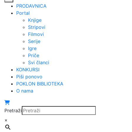
PRODAVNICA
Portal
Knjige
Stripovi
Filmovi
Serije
Igre
Priče
Svi članci
KONKURSI
Piši ponovo
POKLON BIBLIOTEKA
O nama
Pretraži
×