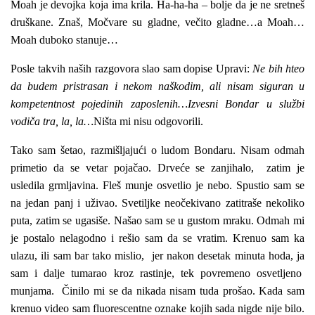
Moah je devojka koja ima krila. Ha-ha-ha – bolje da je ne sretneš
druškane. Znaš, Močvare su gladne, večito gladne…a Moah…
Moah duboko stanuje…
Posle takvih naših razgovora slao sam dopise Upravi:
Ne bih hteo
da budem pristrasan i nekom naškodim, ali nisam siguran u
kompetentnost pojedinih zaposlenih…Izvesni Bondar u službi
vodiča tra, la, la…
Ništa mi nisu odgovorili.
Tako sam šetao, razmišljajući o ludom Bondaru. Nisam odmah
primetio da se vetar pojačao. Drveće se zanjihalo, zatim je
usledila grmljavina. Fleš munje osvetlio je nebo. Spustio sam se
na jedan panj i uživao. Svetiljke neočekivano zatitraše nekoliko
puta, zatim se ugasiše. Našao sam se u gustom mraku. Odmah mi
je postalo nelagodno i rešio sam da se vratim. Krenuo sam ka
ulazu, ili sam bar tako mislio, jer nakon desetak minuta hoda, ja
sam i dalje tumarao kroz rastinje, tek povremeno osvetljeno
munjama. Činilo mi se da nikada nisam tuda prošao. Kada sam
krenuo video sam fluorescentne oznake kojih sada nigde nije bilo.