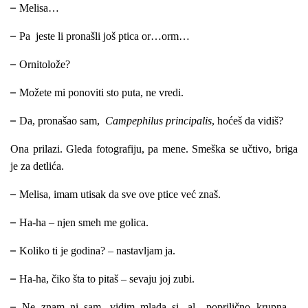
–
Melisa…
–
Pa jeste li pronašli još ptica or…orm…
–
Ornitolože?
–
Možete mi ponoviti sto puta, ne vredi.
–
Da, pronašao sam,
Campephilus principalis
, hoćeš da vidiš?
Ona prilazi. Gleda fotografiju, pa mene. Smeška se učtivo, briga
je za detlića.
–
Melisa, imam utisak da sve ove ptice već znaš.
–
Ha-ha – njen smeh me golica.
–
Koliko ti je godina? – nastavljam ja.
–
Ha-ha, čiko šta to pitaš – sevaju joj zubi.
–
Ne znam ni sam, vidim mlada si, al poprilično krupna –