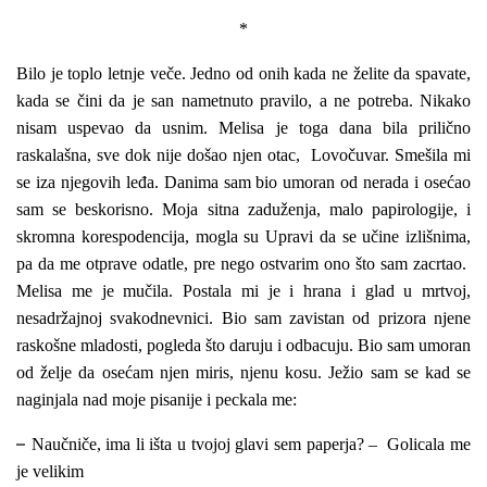
*
Bilo je toplo letnje veče. Jedno od onih kada ne želite da spavate,
kada se čini da je san nametnuto pravilo, a ne potreba. Nikako
nisam uspevao da usnim. Melisa je toga dana bila prilično
raskalašna, sve dok nije došao njen otac, Lovočuvar. Smešila mi
se iza njegovih leđa. Danima sam bio umoran od nerada i osećao
sam se beskorisno. Moja sitna zaduženja, malo papirologije, i
skromna korespodencija, mogla su Upravi da se učine izlišnima,
pa da me otprave odatle, pre nego ostvarim ono što sam zacrtao.
Melisa me je mučila. Postala mi je i hrana i glad u mrtvoj,
nesadržajnoj svakodnevnici. Bio sam zavistan od prizora njene
raskošne mladosti, pogleda što daruju i odbacuju. Bio sam umoran
od želje da osećam njen miris, njenu kosu. Ježio sam se kad se
naginjala nad moje pisanije i peckala me:
–
Naučniče, ima li išta u tvojoj glavi sem paperja? – Golicala me
je velikim