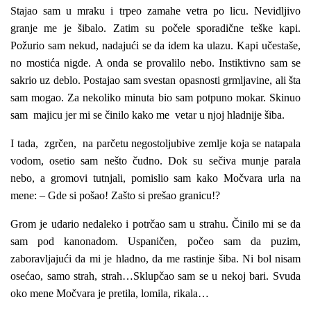
Stajao sam u mraku i trpeo zamahe vetra po licu. Nevidljivo
granje me je šibalo. Zatim su počele sporadične teške kapi.
Požurio sam nekud, nadajući se da idem ka ulazu. Kapi učestaše,
no mostića nigde. A onda se provalilo nebo. Instiktivno sam se
sakrio uz deblo. Postajao sam svestan opasnosti grmljavine, ali šta
sam mogao. Za nekoliko minuta bio sam potpuno mokar. Skinuo
sam majicu jer mi se činilo kako me vetar u njoj hladnije šiba.
I tada, zgrčen, na parčetu negostoljubive zemlje koja se natapala
vodom, osetio sam nešto čudno. Dok su sečiva munje parala
nebo, a gromovi tutnjali, pomislio sam kako Močvara urla na
mene: – Gde si pošao! Zašto si prešao granicu!?
Grom je udario nedaleko i potrčao sam u strahu. Činilo mi se da
sam pod kanonadom. Uspaničen, počeo sam da puzim,
zaboravljajući da mi je hladno, da me rastinje šiba. Ni bol nisam
osećao, samo strah, strah…Sklupčao sam se u nekoj bari. Svuda
oko mene Močvara je pretila, lomila, rikala…