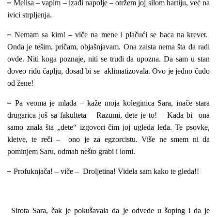
–
Melisa – vapim – izađi napolje – otržem joj silom hartiju, već na
ivici strpljenja.
–
Nemam sa kim! – viče na mene i plačući se baca na krevet.
Onda je tešim, pričam, objašnjavam. Ona zaista nema šta da radi
ovde. Niti koga poznaje, niti se trudi da upozna. Da sam u stan
doveo riđu čaplju, dosad bi se aklimatizovala. Ovo je jedno čudo
od žene!
–
Pa veoma je mlada – kaže moja koleginica Sara, inače stara
drugarica još sa fakulteta – Razumi, dete je to! – Kada bi ona
samo znala šta „dete“ izgovori čim joj ugleda leđa. Te psovke,
kletve, te reči – ono je za egzorcistu. Više ne smem ni da
pominjem Saru, odmah nešto grabi i lomi.
–
Profuknjača! – viče – Droljetina! Videla sam kako te gleda!!
Sirota Sara, čak je pokušavala da je odvede u šoping i da je