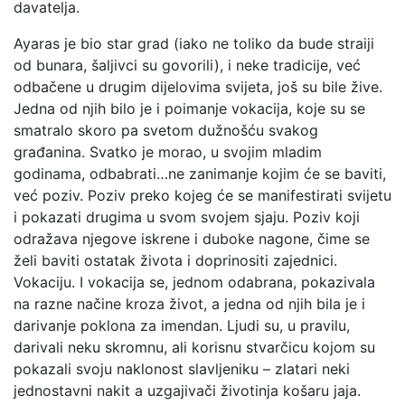
davatelja.
Ayaras je bio star grad (iako ne toliko da bude straiji
od bunara, šaljivci su govorili), i neke tradicije, već
odbačene u drugim dijelovima svijeta, još su bile žive.
Jedna od njih bilo je i poimanje vokacija, koje su se
smatralo skoro pa svetom dužnošću svakog
građanina. Svatko je morao, u svojim mladim
godinama, odbabrati…ne zanimanje kojim će se baviti,
već poziv. Poziv preko kojeg će se manifestirati svijetu
i pokazati drugima u svom svojem sjaju. Poziv koji
odražava njegove iskrene i duboke nagone, čime se
želi baviti ostatak života i doprinositi zajednici.
Vokaciju. I vokacija se, jednom odabrana, pokazivala
na razne načine kroza život, a jedna od njih bila je i
darivanje poklona za imendan. Ljudi su, u pravilu,
darivali neku skromnu, ali korisnu stvarčicu kojom su
pokazali svoju naklonost slavljeniku – zlatari neki
jednostavni nakit a uzgajivači životinja košaru jaja.