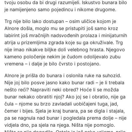
tvoju osobu da bi drugi razumijeli. Iskustvo bunara bilo
je namijenjeno samo pojedincu i nikome drugome.
Trg nije bilo lako dostupan – osim uličice kojom je
Alnore došla, moglo mu se pristupiti još samo kroz
labirint još mračnijih nadsvođenih prolaza i minijaturnih
atrija u prizemljima zgrada koje su ga okruživale. Trg
nije imao nikakve biljke doli velebnog hrasta. Njegovo
kameno poločenje nekim je čudom odolijevalo zubu
vremena – i dalje je bilo čvrsto i postojano.
Alnore je prišla do bunara i oslonila ruke na suhozid.
Nije joj bilo posve jasno kako bunar radi – je li trebala
nešto reći? Napraviti neki obred? Hoće li se možda
bunar nekako obratiti njoj? Ako joj se i obratio, nije ga
čula – njome su brzo zavladali uobičajeni tuga, jad,
čemer i bijes. Sjela je kraj bunara, pa se digla i stajala,
pa se nagnula nad bunar i pogledala prema dolje – nije
vidjela dno, pa sjela na njega. Ništa nije pomoglo.
Ništa se nije dogodilo. Ostala je još neko vrijeme, prije