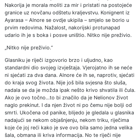
Nakorija je morala moliti za mir i pristati na postojeće
granice uz novčanu odštetu kraljevstvu. Konignent iz
Ayarasa – Alnore se ovdje ukipila – smjelo se borio u
prvim redovima. Nažalost, nakorijski protunapad
udario ih je s boka i posve uništio. Nitko nije preživio.
„Nitko nije preživio.“
Glasniku je riječi izgovorio brzo i uljudno, kao
standardni dio svojeg izvještaja. Vjerojatno ih se neće
ni sjećati za dva dana. Alnore će ih se, naprotiv, sjećati
do kraja svog života. Nije još bila svjesna što sluša,
nadala se da je možda ipak nešto krivo shvatila ili čula.
Ako je ovo točno…to bi značilo da je Nelionov život
naglo prekinut. I da njen život ni po čemu nije bolji od
smrti. Ukočena od panike, blijedo je gledala u glasnika
nadajući se nekom objašnjenju, nekom triku, riječima
koje će joj reći kako je sve ovo bila samo jedna velika
šala, obmana ili kriva informacija. No te riječi nije