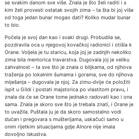
se svakim danom sve više. Znala je što želi raditi i s
kim želi provesti ostatak svojih zima – ta šta bi joj više
od toga jedan bunar mogao dati? Koliko mudar bunar
to bio.
Počela je svoj dan kao i svaki drugi. Probudila se,
pozdravila oca u njegovoj kovačkoj radionici i otišla k
Orane. Voljela je tu staricu, koja joj je zadnjih nekoliko
zima bila mentorica travarstva. Dugovala joj je veliku
zahvalnost – ta sve što je znala o biljkama, od njihova
traženja po lokalnim šumama i gorama, sve do njihova
miješanja – dugovala je njoj. Za zimu-dvije će položiti
ispit u Gildi i postati majstorica po vlastitom pravu, i
znala da će se Orane tome jednako radovati kao i ona
sama. Znala je skoro sve što je trebala znati, i Orane je
to uvažila. Puštala ju je da skoro samostalno vodi
dućan i pregovara s mušterijama, uskačući samo u
onim rijetkim situacijama gdje Alnore nije imala
dovoljno iskustva.