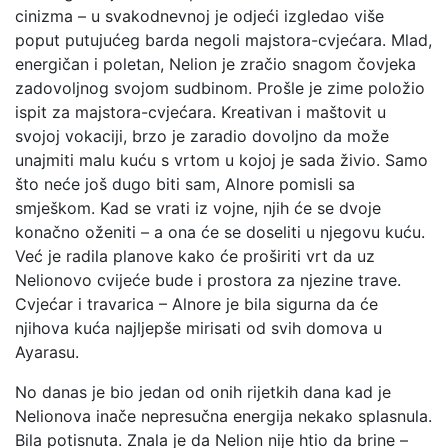
cinizma – u svakodnevnoj je odjeći izgledao više
poput putujućeg barda negoli majstora-cvjećara. Mlad,
energičan i poletan, Nelion je zračio snagom čovjeka
zadovoljnog svojom sudbinom. Prošle je zime položio
ispit za majstora-cvjećara. Kreativan i maštovit u
svojoj vokaciji, brzo je zaradio dovoljno da može
unajmiti malu kuću s vrtom u kojoj je sada živio. Samo
što neće još dugo biti sam, Alnore pomisli sa
smješkom. Kad se vrati iz vojne, njih će se dvoje
konačno oženiti – a ona će se doseliti u njegovu kuću.
Već je radila planove kako će proširiti vrt da uz
Nelionovo cvijeće bude i prostora za njezine trave.
Cvjećar i travarica – Alnore je bila sigurna da će
njihova kuća najljepše mirisati od svih domova u
Ayarasu.
No danas je bio jedan od onih rijetkih dana kad je
Nelionova inače nepresučna energija nekako splasnula.
Bila potisnuta. Znala je da Nelion nije htio da brine –