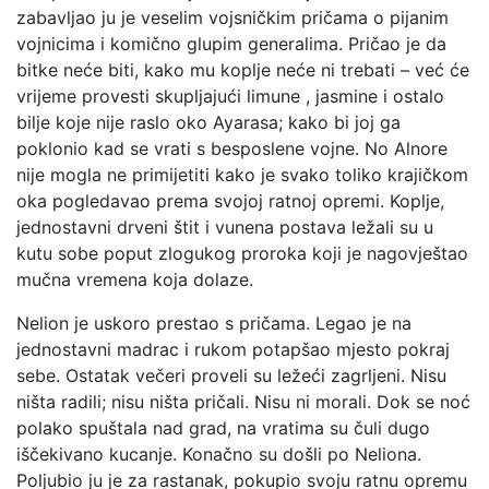
zabavljao ju je veselim vojsničkim pričama o pijanim
vojnicima i komično glupim generalima. Pričao je da
bitke neće biti, kako mu koplje neće ni trebati – već će
vrijeme provesti skupljajući limune , jasmine i ostalo
bilje koje nije raslo oko Ayarasa; kako bi joj ga
poklonio kad se vrati s besposlene vojne. No Alnore
nije mogla ne primijetiti kako je svako toliko krajičkom
oka pogledavao prema svojoj ratnoj opremi. Koplje,
jednostavni drveni štit i vunena postava ležali su u
kutu sobe poput zlogukog proroka koji je nagovještao
mučna vremena koja dolaze.
Nelion je uskoro prestao s pričama. Legao je na
jednostavni madrac i rukom potapšao mjesto pokraj
sebe. Ostatak večeri proveli su ležeći zagrljeni. Nisu
ništa radili; nisu ništa pričali. Nisu ni morali. Dok se noć
polako spuštala nad grad, na vratima su čuli dugo
iščekivano kucanje. Konačno su došli po Neliona.
Poljubio ju je za rastanak, pokupio svoju ratnu opremu