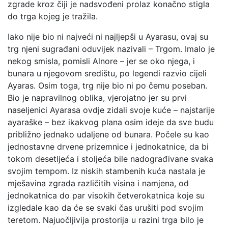
zgrade kroz čiji je nadsvođeni prolaz konačno stigla
do trga kojeg je tražila.
Iako nije bio ni najveći ni najljepši u Ayarasu, ovaj su
trg njeni sugrađani oduvijek nazivali – Trgom. Imalo je
nekog smisla, pomisli Alnore – jer se oko njega, i
bunara u njegovom središtu, po legendi razvio cijeli
Ayaras. Osim toga, trg nije bio ni po čemu poseban.
Bio je napravilnog oblika, vjerojatno jer su prvi
naseljenici Ayarasa ovdje zidali svoje kuće – najstarije
ayaraške – bez ikakvog plana osim ideje da sve budu
približno jednako udaljene od bunara. Počele su kao
jednostavne drvene prizemnice i jednokatnice, da bi
tokom desetljeća i stoljeća bile nadograđivane svaka
svojim tempom. Iz niskih stambenih kuća nastala je
mješavina zgrada različitih visina i namjena, od
jednokatnica do par visokih četverokatnica koje su
izgledale kao da će se svaki čas urušiti pod svojim
teretom. Najuočljivija prostorija u razini trga bilo je