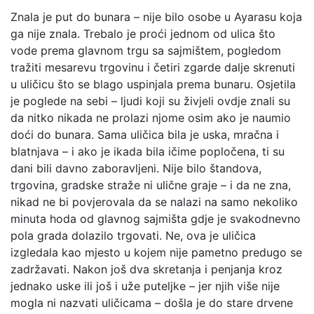
Znala je put do bunara – nije bilo osobe u Ayarasu koja
ga nije znala. Trebalo je proći jednom od ulica što
vode prema glavnom trgu sa sajmištem, pogledom
tražiti mesarevu trgovinu i četiri zgarde dalje skrenuti
u uličicu što se blago uspinjala prema bunaru. Osjetila
je poglede na sebi – ljudi koji su živjeli ovdje znali su
da nitko nikada ne prolazi njome osim ako je naumio
doći do bunara. Sama uličica bila je uska, mračna i
blatnjava – i ako je ikada bila ičime popločena, ti su
dani bili davno zaboravljeni. Nije bilo štandova,
trgovina, gradske straže ni ulične graje – i da ne zna,
nikad ne bi povjerovala da se nalazi na samo nekoliko
minuta hoda od glavnog sajmišta gdje je svakodnevno
pola grada dolazilo trgovati. Ne, ova je uličica
izgledala kao mjesto u kojem nije pametno predugo se
zadržavati. Nakon još dva skretanja i penjanja kroz
jednako uske ili još i uže puteljke – jer njih više nije
mogla ni nazvati uličicama – došla je do stare drvene