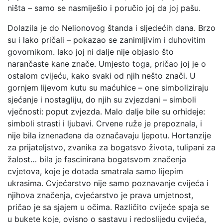
ništa – samo se nasmiješio i poručio joj da joj pašu.
Dolazila je do Nelionovog štanda i sljedećih dana. Brzo
su i lako pričali – pokazao se zanimljivim i duhovitim
govornikom. Iako joj ni dalje nije objasio što
narančaste kane znače. Umjesto toga, pričao joj je o
ostalom cvijeću, kako svaki od njih nešto znači. U
gornjem lijevom kutu su maćuhice – one simboliziraju
sjećanje i nostagliju, do njih su zvjezdani – simboli
vječnosti: poput zvjezda. Malo dalje bile su orhideje:
simboli strasti i ljubavi. Crvene ruže je prepoznala, i
nije bila iznenađena da označavaju ljepotu. Hortanzije
za prijateljstvo, zvanika za bogatsvo života, tulipani za
žalost… bila je fascinirana bogatsvom značenja
cvjetova, koje je dotada smatrala samo lijepim
ukrasima. Cvjećarstvo nije samo poznavanje cvijeća i
njihova značenja, cvjećarstvo je prava umjetnost,
pričao je sa sjajem u očima. Različito cvijeće spaja se
u bukete koje, ovisno o sastavu i redoslijedu cvijeća,