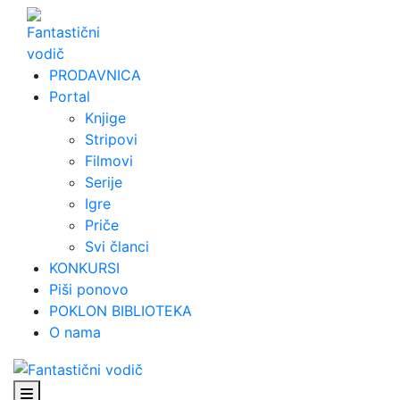
Skip
to
content
PRODAVNICA
Portal
Knjige
Stripovi
Filmovi
Serije
Igre
Priče
Svi članci
KONKURSI
Piši ponovo
POKLON BIBLIOTEKA
O nama