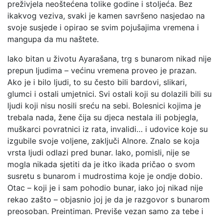
preživjela neoštećena tolike godine i stoljeća. Bez
ikakvog veziva, svaki je kamen savršeno nasjedao na
svoje susjede i opirao se svim pojušajima vremena i
mangupa da mu naštete.
Iako bitan u životu Ayarašana, trg s bunarom nikad nije
prepun ljudima – većinu vremena proveo je prazan.
Ako je i bilo ljudi, to su često bili bardovi, slikari,
glumci i ostali umjetnici. Svi ostali koji su dolazili bili su
ljudi koji nisu nosili sreću na sebi. Bolesnici kojima je
trebala nada, žene čija su djeca nestala ili pobjegla,
muškarci povratnici iz rata, invalidi… i udovice koje su
izgubile svoje voljene, zaključi Alnore. Znalo se koja
vrsta ljudi odlazi pred bunar. Iako, pomisli, nije se
mogla nikada sjetiti da je itko ikada pričao o svom
susretu s bunarom i mudrostima koje je ondje dobio.
Otac – koji je i sam pohodio bunar, iako joj nikad nije
rekao zašto – objasnio joj je da je razgovor s bunarom
preosoban. Preintiman. Previše vezan samo za tebe i