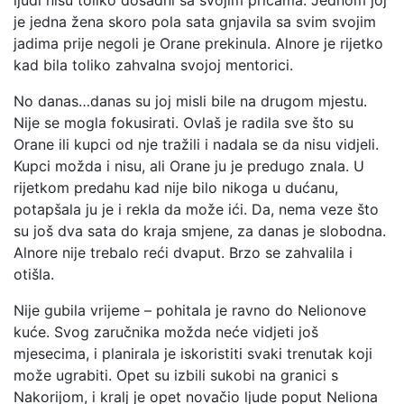
je jedna žena skoro pola sata gnjavila sa svim svojim
jadima prije negoli je Orane prekinula. Alnore je rijetko
kad bila toliko zahvalna svojoj mentorici.
No danas…danas su joj misli bile na drugom mjestu.
Nije se mogla fokusirati. Ovlaš je radila sve što su
Orane ili kupci od nje tražili i nadala se da nisu vidjeli.
Kupci možda i nisu, ali Orane ju je predugo znala. U
rijetkom predahu kad nije bilo nikoga u dućanu,
potapšala ju je i rekla da može ići. Da, nema veze što
su još dva sata do kraja smjene, za danas je slobodna.
Alnore nije trebalo reći dvaput. Brzo se zahvalila i
otišla.
Nije gubila vrijeme – pohitala je ravno do Nelionove
kuće. Svog zaručnika možda neće vidjeti još
mjesecima, i planirala je iskoristiti svaki trenutak koji
može ugrabiti. Opet su izbili sukobi na granici s
Nakorijom, i kralj je opet novačio ljude poput Neliona