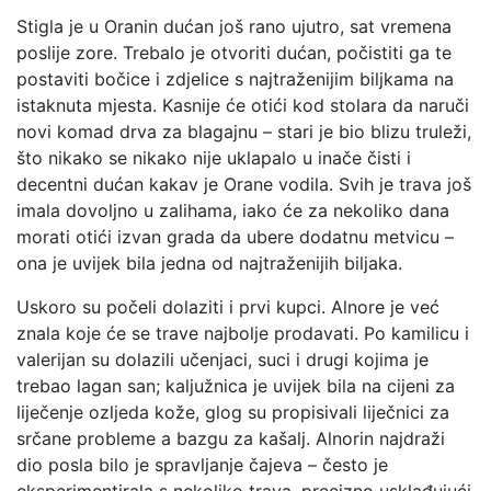
Stigla je u Oranin dućan još rano ujutro, sat vremena
poslije zore. Trebalo je otvoriti dućan, počistiti ga te
postaviti bočice i zdjelice s najtraženijim biljkama na
istaknuta mjesta. Kasnije će otići kod stolara da naruči
novi komad drva za blagajnu – stari je bio blizu truleži,
što nikako se nikako nije uklapalo u inače čisti i
decentni dućan kakav je Orane vodila. Svih je trava još
imala dovoljno u zalihama, iako će za nekoliko dana
morati otići izvan grada da ubere dodatnu metvicu –
ona je uvijek bila jedna od najtraženijih biljaka.
Uskoro su počeli dolaziti i prvi kupci. Alnore je već
znala koje će se trave najbolje prodavati. Po kamilicu i
valerijan su dolazili učenjaci, suci i drugi kojima je
trebao lagan san; kaljužnica je uvijek bila na cijeni za
liječenje ozljeda kože, glog su propisivali liječnici za
srčane probleme a bazgu za kašalj. Alnorin najdraži
dio posla bilo je spravljanje čajeva – često je
eksperimentirala s nekoliko trava, precizno usklađujući