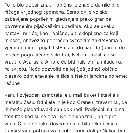
To je bio dobar znak – obično je značio da nije bilo
ničega vrijednog spomena. Samo dvije vojske,
zabavljene poprijekim gledanjem preko granice i
povremenim pljačkaškim upadima. Ako se ovako
nastavi, mir će, kao i obično, biti sklopljeno za koji
mjesec; obavezno popraćen svečanim zakletvama o
vječnom miru i prijateljstvu između naroda (barem do
idućeg pograničnog sukoba), Nelion i ostali će se
vratiti u Ayaras, a Alnore će biti najsretnija mladenka
na svijetu. Neće dozvoliti da joj (još jedno) obično
blesavo odmjeravanje mišića s Nekorijancima poremeti
račune.
Kanu i zvjezdan zamotala je u mali buket i stavila u
metalnu čašu. Odnijela ih je kod Orane u travarnicu, da
ih može gledati svaki dan dok radi. Podjećali su je na
trenutak kad su se ona i Nelion upoznali, prije pet
zima. Činilo se tako davno: ona je bila tek učenica
travarstva u potrazi za mentoricom, dok je Nelion bio