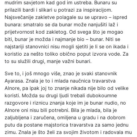
mudrim savjetom kad god im ustreba. Bunaru su
prilazili bardi i slikari u potrazi za inspiracijom.
Najsvečanije zakletve polagale su se upravo – ispred
bunara: smatralo se da bunar može nanjušiti laž i
prijetvornost kod zakletog. Od svega što je mogao
biti, bunar je možda i najmanje bio – bunar. Niti se
najstariji stanovnici nisu mogli sjetiti je li se on ikada i
koristio za nešto toliko obično poput izvora vode. Za
to su služili drugi, manje važni bunari.
Sve to, i još mnogo više, znao je svaki stanovnik
Ayarasa. Znala je to i mlada naučnica travarstva
Alnore, pa ipak joj to znanje nikada nije bilo od velike
koristi. Možda su drugi ljudi trebali dubokoumne
razgovore i riznicu znanja koje im je bunar nudio, no
Alnore oni nisu bili potrebni. Bila je mlada, bila je
zaljubljena i zaručena, omiljena u gradu i na dobrom
putu da postane majstorica travarstva za samo jednu
zimu. Znala je što želi za svojim životom i radovala mu