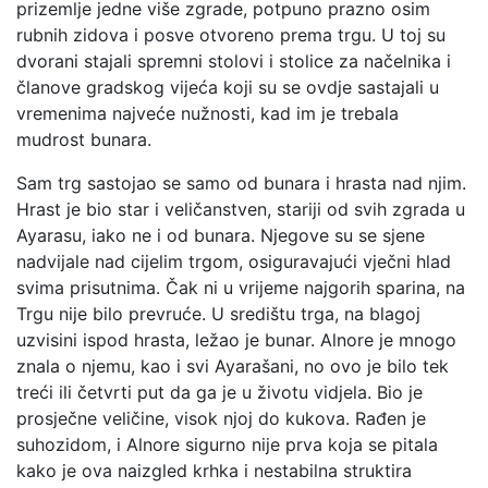
prizemlje jedne više zgrade, potpuno prazno osim
rubnih zidova i posve otvoreno prema trgu. U toj su
dvorani stajali spremni stolovi i stolice za načelnika i
članove gradskog vijeća koji su se ovdje sastajali u
vremenima najveće nužnosti, kad im je trebala
mudrost bunara.
Sam trg sastojao se samo od bunara i hrasta nad njim.
Hrast je bio star i veličanstven, stariji od svih zgrada u
Ayarasu, iako ne i od bunara. Njegove su se sjene
nadvijale nad cijelim trgom, osiguravajući vječni hlad
svima prisutnima. Čak ni u vrijeme najgorih sparina, na
Trgu nije bilo prevruće. U središtu trga, na blagoj
uzvisini ispod hrasta, ležao je bunar. Alnore je mnogo
znala o njemu, kao i svi Ayarašani, no ovo je bilo tek
treći ili četvrti put da ga je u životu vidjela. Bio je
prosječne veličine, visok njoj do kukova. Rađen je
suhozidom, i Alnore sigurno nije prva koja se pitala
kako je ova naizgled krhka i nestabilna struktira