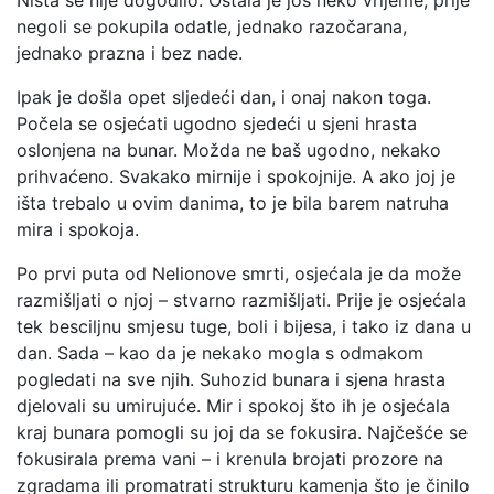
negoli se pokupila odatle, jednako razočarana,
jednako prazna i bez nade.
Ipak je došla opet sljedeći dan, i onaj nakon toga.
Počela se osjećati ugodno sjedeći u sjeni hrasta
oslonjena na bunar. Možda ne baš ugodno, nekako
prihvaćeno. Svakako mirnije i spokojnije. A ako joj je
išta trebalo u ovim danima, to je bila barem natruha
mira i spokoja.
Po prvi puta od Nelionove smrti, osjećala je da može
razmišljati o njoj – stvarno razmišljati. Prije je osjećala
tek besciljnu smjesu tuge, boli i bijesa, i tako iz dana u
dan. Sada – kao da je nekako mogla s odmakom
pogledati na sve njih. Suhozid bunara i sjena hrasta
djelovali su umirujuće. Mir i spokoj što ih je osjećala
kraj bunara pomogli su joj da se fokusira. Najčešće se
fokusirala prema vani – i krenula brojati prozore na
zgradama ili promatrati strukturu kamenja što je činilo