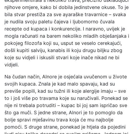
njihove omjere, kako bi dobila jedinstvene okuse. To je
bila stvar prestiža za sve ayaraške travarnice – svaka
je nudila svoju paletu čajeva i ljubomorno čuvala
recepte od kupaca i konkurencije. I naravno, uvijek je
mogla računati na barem nekoliko mladih obješanjaka i
pokojeg filozofa koji su, usput se veselo cerekajući,
došli kupiti salviju, kanabis ili koju drugu biljku zbog
koje su vidjeli i iskusili stvari koje inače nikad ne bi
vidjeli.
Na čudan način, Alnore je osjećala uvučenom u živote
svojih kupaca. Znala je kad malo spavaju, kad su
previše popili, kad su tužni ili koje alergije imaju – sve
to i još više po travama koje su naručivali. Ponekad se
nije ni trebala potruditi – kupac bi joj sam ispričao sve
što ga muči. S jedne strane, Alnori je to pomoglo da
bolje spravi mješavinu trava koja će mu najbolje
pomoći. S druge strane, ponekad je htjela da pojedini
ljudi nisu toliko dosadni sa svojim pričama. Jednom joj