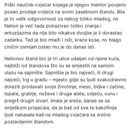
friški naučnik-cvjećar kojega je njegov mentor povjerio
posao prodaje cvijeća na svom zasebnom štandu. Bila
je to velik odgovornost za nekog toliko mladog, no
Nelion je već tada pokazivao toliko znanja i
entuzijazma da nije bilo nikakve dvojbe je li dorastao
zadatku. Tad je bio mlađi i niži, kraće kose, no blago
cinični osmijeh ostao mu je do danas isti.
Nelionov štand bio je tri ulice udaljen od njene kuće,
najbliži od štandova što su se smjestili na samom
ulazu na sajmište. Sajmište je bio najveći, ili drugi
najveći, trg u gradu – mjesto gdje su ljudi svakodnevno
dolazili prodavati svoje životinje, meso, biljke i začine,
lopate, grablje, noževe i druge alate, odjeću, vunu i
pregrš drugih stvari. Imala je sreće, danas se sa
smješkom prisjećala, da je baš od sve te kakofinije
ljudi nabasala baš na mladog cvjećara sa sretno
postavljenim štandom.