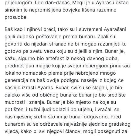
prijedlogom. I do dan-danas, Meqil je u Ayarasu ostao
sinonim je nepromišljena čovjeka lišena razumne
prosudbe.
Baš kao i njihovi preci, tako su i suvremeni Ayarašani
gajili duboko poštovanje prema bunaru. Znali su
govoriti da nijedan stranac ne bi mogao razumijeti tu
gotovo pa svetu vezu koju su dijelili s njim. Bunar je,
kažu, sigurno bio artefakt iz nekog davnog doba,
predmet pun magije koji je svojom energijom prinukao
lokalno nomadsko pleme prije nebrojeno mnogo
generacija na baš ovdje podignu naselje iz kojeg će
kasnije izrasti Ayaras. Bunar, svi su se slagali, je bio
daleko više od običnog bunara: bunar je bio središte
mudrosti i znanja. Bunar je bio mjesto na koje su
potišteni i tužni ljudi dolazili po utjehu, i vraćali se
nasmiješeni; sretni što im je bunar odgovorio. Pred
bunarom su se održavale najvažnije sjednice gradskog
vijeća, kako bi svi njegovi članovi mogli posegnuti za