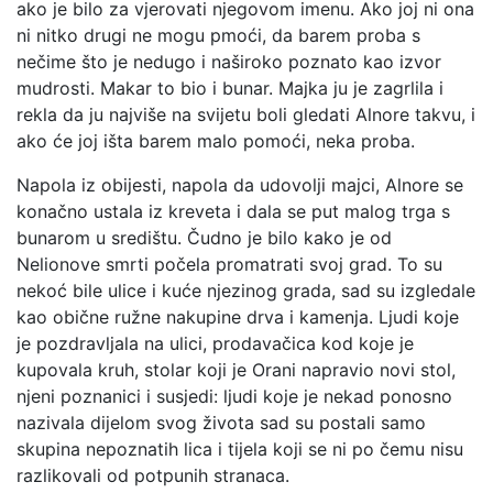
ako je bilo za vjerovati njegovom imenu. Ako joj ni ona
ni nitko drugi ne mogu pmoći, da barem proba s
nečime što je nedugo i naširoko poznato kao izvor
mudrosti. Makar to bio i bunar. Majka ju je zagrlila i
rekla da ju najviše na svijetu boli gledati Alnore takvu, i
ako će joj išta barem malo pomoći, neka proba.
Napola iz obijesti, napola da udovolji majci, Alnore se
konačno ustala iz kreveta i dala se put malog trga s
bunarom u središtu. Čudno je bilo kako je od
Nelionove smrti počela promatrati svoj grad. To su
nekoć bile ulice i kuće njezinog grada, sad su izgledale
kao obične ružne nakupine drva i kamenja. Ljudi koje
je pozdravljala na ulici, prodavačica kod koje je
kupovala kruh, stolar koji je Orani napravio novi stol,
njeni poznanici i susjedi: ljudi koje je nekad ponosno
nazivala dijelom svog života sad su postali samo
skupina nepoznatih lica i tijela koji se ni po čemu nisu
razlikovali od potpunih stranaca.