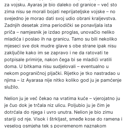
za vojsku. Ayaras je bio daleko od granice – već sto
zima nisu se morali bojati neprijateljske vojske – no
svejedno je morao dati svoj udio obrani kraljevstva.
Zadnjih desetak zima periodički se ponavljala ista
priča – namjesnik je izdao proglas, unovačio neliko
mladića i poslao ih na granicu. Tamo su bili nekoliko
mjeseci sve dok mudre glave s obe strane ipak nisu
zaključile kako im se zapravo i ne da ratovati te
potpisale primirje, nakon čega bi se mladići vratili
doma. U bitkama nisu sudjelovali – eventualno u
nekom pograničnoj pljački. Rijetko je tko nastradao u
njima – iz Ayarasa nije nitko koliko god ju je pamćenje
služilo.
Nelion ju je već čekao na vratima kuće – vjerojatno ju
je čuo dok je trčala niz ulicu. Poljubio ju je čim je
dotrćala do njega i uvro unutra. Nelion je bio zimu
stariji od nje. Visok i štrkljast, smeđe kose do ramena i
veselog osmjeha tek s povremenom naznakom