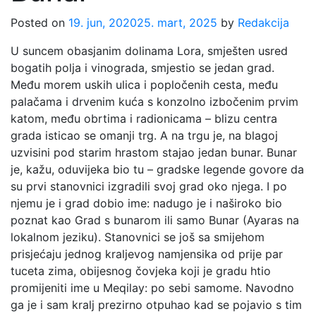
Posted on
19. jun, 2020
25. mart, 2025
by
Redakcija
U suncem obasjanim dolinama Lora, smješten usred
bogatih polja i vinograda, smjestio se jedan grad.
Među morem uskih ulica i popločenih cesta, među
palačama i drvenim kuća s konzolno izbočenim prvim
katom, među obrtima i radionicama – blizu centra
grada isticao se omanji trg. A na trgu je, na blagoj
uzvisini pod starim hrastom stajao jedan bunar. Bunar
je, kažu, oduvijeka bio tu – gradske legende govore da
su prvi stanovnici izgradili svoj grad oko njega. I po
njemu je i grad dobio ime: nadugo je i naširoko bio
poznat kao Grad s bunarom ili samo Bunar (Ayaras na
lokalnom jeziku). Stanovnici se još sa smijehom
prisjećaju jednog kraljevog namjensika od prije par
tuceta zima, obijesnog čovjeka koji je gradu htio
promijeniti ime u Meqilay: po sebi samome. Navodno
ga je i sam kralj prezirno otpuhao kad se pojavio s tim