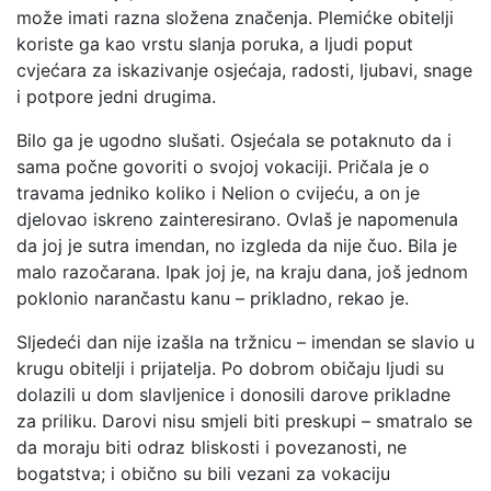
može imati razna složena značenja. Plemićke obitelji
koriste ga kao vrstu slanja poruka, a ljudi poput
cvjećara za iskazivanje osjećaja, radosti, ljubavi, snage
i potpore jedni drugima.
Bilo ga je ugodno slušati. Osjećala se potaknuto da i
sama počne govoriti o svojoj vokaciji. Pričala je o
travama jedniko koliko i Nelion o cvijeću, a on je
djelovao iskreno zainteresirano. Ovlaš je napomenula
da joj je sutra imendan, no izgleda da nije čuo. Bila je
malo razočarana. Ipak joj je, na kraju dana, još jednom
poklonio narančastu kanu – prikladno, rekao je.
Sljedeći dan nije izašla na tržnicu – imendan se slavio u
krugu obitelji i prijatelja. Po dobrom običaju ljudi su
dolazili u dom slavljenice i donosili darove prikladne
za priliku. Darovi nisu smjeli biti preskupi – smatralo se
da moraju biti odraz bliskosti i povezanosti, ne
bogatstva; i obično su bili vezani za vokaciju