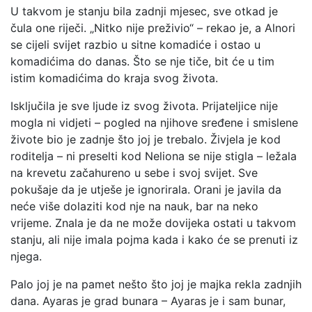
U takvom je stanju bila zadnji mjesec, sve otkad je
čula one riječi. „Nitko nije preživio“ – rekao je, a Alnori
se cijeli svijet razbio u sitne komadiće i ostao u
komadićima do danas. Što se nje tiče, bit će u tim
istim komadićima do kraja svog života.
Isključila je sve ljude iz svog života. Prijateljice nije
mogla ni vidjeti – pogled na njihove sređene i smislene
živote bio je zadnje što joj je trebalo. Živjela je kod
roditelja – ni preselti kod Neliona se nije stigla – ležala
na krevetu začahureno u sebe i svoj svijet. Sve
pokušaje da je utješe je ignorirala. Orani je javila da
neće više dolaziti kod nje na nauk, bar na neko
vrijeme. Znala je da ne može dovijeka ostati u takvom
stanju, ali nije imala pojma kada i kako će se prenuti iz
njega.
Palo joj je na pamet nešto što joj je majka rekla zadnjih
dana. Ayaras je grad bunara – Ayaras je i sam bunar,