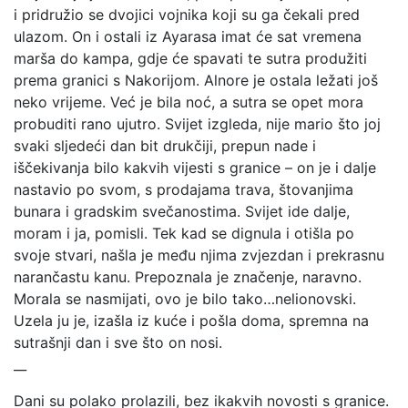
i pridružio se dvojici vojnika koji su ga čekali pred
ulazom. On i ostali iz Ayarasa imat će sat vremena
marša do kampa, gdje će spavati te sutra produžiti
prema granici s Nakorijom. Alnore je ostala ležati još
neko vrijeme. Već je bila noć, a sutra se opet mora
probuditi rano ujutro. Svijet izgleda, nije mario što joj
svaki sljedeći dan bit drukčiji, prepun nade i
iščekivanja bilo kakvih vijesti s granice – on je i dalje
nastavio po svom, s prodajama trava, štovanjima
bunara i gradskim svečanostima. Svijet ide dalje,
moram i ja, pomisli. Tek kad se dignula i otišla po
svoje stvari, našla je među njima zvjezdan i prekrasnu
narančastu kanu. Prepoznala je značenje, naravno.
Morala se nasmijati, ovo je bilo tako…nelionovski.
Uzela ju je, izašla iz kuće i pošla doma, spremna na
sutrašnji dan i sve što on nosi.
__
Dani su polako prolazili, bez ikakvih novosti s granice.