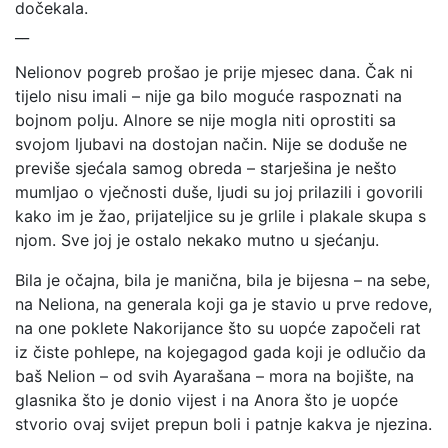
dočekala.
__
Nelionov pogreb prošao je prije mjesec dana. Čak ni
tijelo nisu imali – nije ga bilo moguće raspoznati na
bojnom polju. Alnore se nije mogla niti oprostiti sa
svojom ljubavi na dostojan način. Nije se doduše ne
previše sjećala samog obreda – starješina je nešto
mumljao o vječnosti duše, ljudi su joj prilazili i govorili
kako im je žao, prijateljice su je grlile i plakale skupa s
njom. Sve joj je ostalo nekako mutno u sjećanju.
Bila je očajna, bila je manična, bila je bijesna – na sebe,
na Neliona, na generala koji ga je stavio u prve redove,
na one poklete Nakorijance što su uopće započeli rat
iz čiste pohlepe, na kojegagod gada koji je odlučio da
baš Nelion – od svih Ayarašana – mora na bojište, na
glasnika što je donio vijest i na Anora što je uopće
stvorio ovaj svijet prepun boli i patnje kakva je njezina.