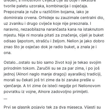
tvorile paletu uzoraka, kombinacija i osjećaja.
Prepoznala je ruže u različitim bojama, iako je
dominirala crvena. Orhideje su zauzimale centralni dio,
uz zvaniku i drugo cvijeće koje nije preoznala. I
naravno, nezaobilazna narančasta kana na istaknutom
mjestu. Nije ni morala pitati za značenje, cijeli je buket
odisao ljepotom, strašću i željom. Nelion je jako dobro
znao što je osjećao dok je radio buket, a znala je i
ona.
Ostalo…ostalo su bio samo život koji je tekao svojim
prirodnim tokom. Zaručili su se za par zima, i po još
jednoj (Alnori naglo manje dragoj) ayaraškoj tradiciji,
morali su čekati još tri zime da bi zaruke prešle u
vjenčanje. A tri zime će isteći negdje pri Nelionovom
povratku iz vojne, Alnore zadovoljno primijeti.
__
Prvi se glasnik pojavio tek za dva mjeseca. Vijesti su