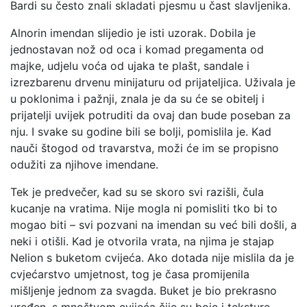
Bardi su često znali skladati pjesmu u čast slavljenika.
Alnorin imendan slijedio je isti uzorak. Dobila je
jednostavan nož od oca i komad pregamenta od
majke, udjelu voća od ujaka te plašt, sandale i
izrezbarenu drvenu minijaturu od prijateljica. Uživala je
u poklonima i pažnji, znala je da su će se obitelj i
prijatelji uvijek potruditi da ovaj dan bude poseban za
nju. I svake su godine bili se bolji, pomislila je. Kad
nauči štogod od travarstva, moži će im se propisno
odužiti za njihove imendane.
Tek je predvečer, kad su se skoro svi razišli, čula
kucanje na vratima. Nije mogla ni pomisliti tko bi to
mogao biti – svi pozvani na imendan su već bili došli, a
neki i otišli. Kad je otvorila vrata, na njima je stajap
Nelion s buketom cvijeća. Ako dotada nije mislila da je
cvjećarstvo umjetnost, tog je časa promijenila
mišljenje jednom za svagda. Buket je bio prekrasno
uređen, s mnoštvom cvijeća čije su boje i teksture