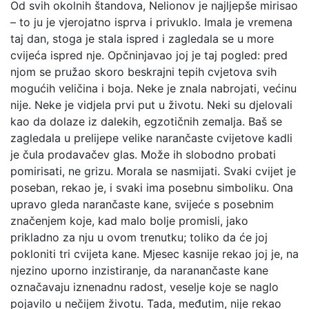
Od svih okolnih štandova, Nelionov je najljepše mirisao
– to ju je vjerojatno isprva i privuklo. Imala je vremena
taj dan, stoga je stala ispred i zagledala se u more
cvijeća ispred nje. Opčninjavao joj je taj pogled: pred
njom se pružao skoro beskrajni tepih cvjetova svih
mogućih veličina i boja. Neke je znala nabrojati, većinu
nije. Neke je vidjela prvi put u životu. Neki su djelovali
kao da dolaze iz dalekih, egzotičnih zemalja. Baš se
zagledala u prelijepe velike narančaste cvijetove kadli
je čula prodavačev glas. Može ih slobodno probati
pomirisati, ne grizu. Morala se nasmijati. Svaki cvijet je
poseban, rekao je, i svaki ima posebnu simboliku. Ona
upravo gleda narančaste kane, svijeće s posebnim
značenjem koje, kad malo bolje promisli, jako
prikladno za nju u ovom trenutku; toliko da će joj
pokloniti tri cvijeta kane. Mjesec kasnije rekao joj je, na
njezino uporno inzistiranje, da naranančaste kane
označavaju iznenadnu radost, veselje koje se naglo
pojavilo u nečijem životu. Tada, međutim, nije rekao