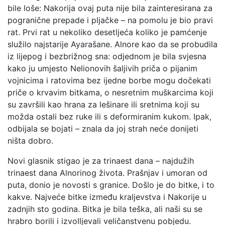
bile loše: Nakorija ovaj puta nije bila zainteresirana za
pogranične prepade i pljačke – na pomolu je bio pravi
rat. Prvi rat u nekoliko desetljeća koliko je pamćenje
služilo najstarije Ayarašane. Alnore kao da se probudila
iz lijepog i bezbrižnog sna: odjednom je bila svjesna
kako ju umjesto Nelionovih šaljivih priča o pijanim
vojnicima i ratovima bez ijedne borbe mogu dočekati
priče o krvavim bitkama, o nesretnim muškarcima koji
su završili kao hrana za lešinare ili sretnima koji su
možda ostali bez ruke ili s deformiranim kukom. Ipak,
odbijala se bojati – znala da joj strah neće donijeti
ništa dobro.
Novi glasnik stigao je za trinaest dana – najdužih
trinaest dana Alnorinog života. Prašnjav i umoran od
puta, donio je novosti s granice. Došlo je do bitke, i to
kakve. Najveće bitke između kraljevstva i Nakorije u
zadnjih sto godina. Bitka je bila teška, ali naši su se
hrabro borili i izvolljevali veličanstvenu pobjedu.