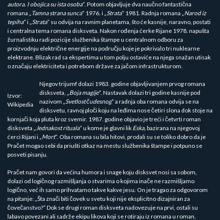
autora. I obojica su ista osoba
“. Potom objavljuje dva naučno fantastična
romana „
Tamna strana sunca
“ 1976. i „
Strata
“ 1981. Radnja romana „
Narod iz
tepiha
“ i „
Strata
“ su odvija na ravnim planetama, što će kasnije, naravno, postati
i centralna tema romana disksveta. Nakon rođenja ćerke Rijane 1978. napušta
žurnalistiku radi pozicije službenika štampe u centralnom odboru za
proizvodnju električne energije na području koje je pokrivalo tri nuklearne
elektrane. Blizak rad sa ekspertima u tom polju ostaviće na njega snažan utisak
o značaju elektriciteta i potrebom države za jačom infrastrukturom.
Njegov trijumf dolazi 1983. godine objavljivanjem prvog romana
disksveta, „
Boja magije
“. Nastavak dolazi tri godine kasnije pod
Izvor:
nazivom „
Svetlost čudesnog
“ a radnja oba romana odvija se na
Wikipedia
disksvetu, ravnoj ploči koju na leđima nose četiri slona dok stoje na
kornjači koja pluta kroz svemir. 1987. godine objavio je treći i četvrti roman
disksveta „
Jednakost rituala
“ u kome je glavni lik
Eska,
bazirana na njegovoj
ćerci Rijani i „
Mort
“. Oba romana su bila hitovi, prodali su se toliko dobro da je
Pračet mogao sebi da priušti otkaz na mestu službenika štampe i potpuno se
posveti pisanju.
Pračet nam govori da većina humora i snage koju disksvet nosi sa sobom,
dolazi od logičnog razmišljanja o stvarima o kojima inače ne razmišljamo
logično, već ih samo prihvatamo takve kakve jesu. On je tragao za odgovorom
na pitanje: „Šta znači biti čovek u svetu koji nije eksplicitno dizajniran za
čovečanstvo?“ Dok se drugi roman disksveta nadovezuje na prvi, ostali su
labavo povezani ali sadrže ekipu likova koji se rotiraju iz romana u roman,