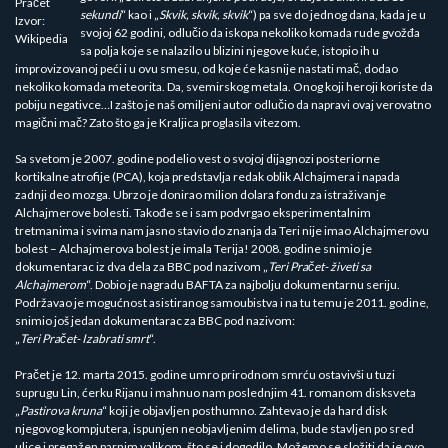
Pračet
sekundi
“ kao i „
Skvik, skvik, skvik
“) pa sve do jednog dana, kada je u
Izvor:
svojoj 62 godini, odlučio da iskopa nekoliko komada rude gvožđa
Wikipedia
sa polja koje se nalazilo u blizini njegove kuće, istopio ih u
improvizovanoj peći i u ovu smesu, od koje će kasnije nastati mač, dodao
nekoliko komada meteorita. Da, svemirskog metala. Onog koji heroji koriste da
pobiju negativce…I zašto je naš omiljeni autor odlučio da napravi ovaj verovatno
magični mač? Zato što ga je Kraljica proglasila vitezom.
Sa svetom je 2007. godine podelio vest o svojoj dijagnozi posteriorne
kortikalne atrofije (PCA), koja predstavlja redak oblik Alchajmera i napada
zadnji deo mozga. Ubrzo je donirao milion dolara fondu za istraživanje
Alchajmerove bolesti. Takođe se i sam podvrgao eksperimentalnim
tretmanima i svima nam jasno stavio do znanja da Teri nije imao Alchajmerovu
bolest – Alchajmerova bolest je imala Terija! 2008. godine snimio je
dokumentarac iz dva dela za BBC pod nazivom „
Teri Pračet- živeti sa
Alchajmerom
“. Dobio je nagradu BAFTA za najbolju dokumentarnu seriju.
Podržavao je mogućnost asistiranog samoubistva i na tu temu je 2011. godine,
snimio još jedan dokumentarac za BBC pod nazivom:
„
Teri Pračet- Izabrati smrt
“.
Pračet je 12. marta 2015. godine umro prirodnom smrću ostavivši u tuzi
suprugu Lin, ćerku Rijanu i mahnuo nam poslednjim 41. romanom disksveta
„
Pastirova kruna
“ koji je objavljen posthumno. Zahtevao je da hard disk
njegovog kompjutera, ispunjen neobjavljenim delima, bude stavljen po sred
ulice i pregažen parnim valjkom, što se i dogodilo. Možemo se složiti da je ovo