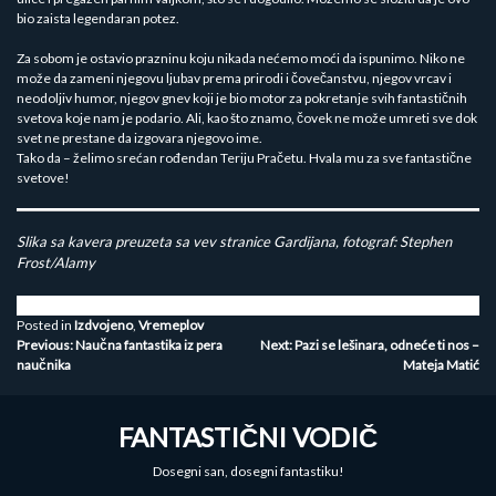
bio zaista legendaran potez.
Za sobom je ostavio prazninu koju nikada nećemo moći da ispunimo. Niko ne
može da zameni njegovu ljubav prema prirodi i čovečanstvu, njegov vrcav i
neodoljiv humor, njegov gnev koji je bio motor za pokretanje svih fantastičnih
svetova koje nam je podario. Ali, kao što znamo, čovek ne može umreti sve dok
svet ne prestane da izgovara njegovo ime.
Tako da – želimo srećan rođendan Teriju Pračetu. Hvala mu za sve fantastične
svetove!
Slika sa kavera preuzeta sa vev stranice Gardijana, fotograf: Stephen
Frost/Alamy
Posted in
Izdvojeno
,
Vremeplov
Kretanje
Previous:
Naučna fantastika iz pera
Next:
Pazi se lešinara, odneće ti nos –
naučnika
Mateja Matić
članka
FANTASTIČNI VODIČ
Dosegni san, dosegni fantastiku!