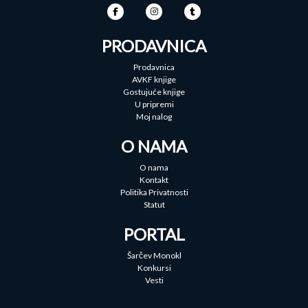
PRODAVNICA
Prodavnica
AVKF knjige
Gostujuće knjige
U pripremi
Moj nalog
O NAMA
O nama
Kontakt
Politika Privatnosti
Statut
PORTAL
Šarčev Monokl
Konkursi
Vesti