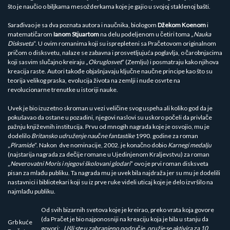
što je naučio o biljkama mesožderkama koje je gajio u svojoj staklenoj bašti.
Sarađivao je sa dva poznata autora i naučnika, biologom
Džekom Koenom
i
matematičarom
Ianom Stjuartom
na delu podeljenom u četiri toma „
Nauka
Disksveta
“. U ovim romanima koji su isprepleteni sa Pračetovom originalnom
pričom o disksvetu, nalaze se zabavna i prosvetljujuća poglavlja, o čarobnjacima
koji sasvim slučajno kreiraju „
Okruglosvet
“ (Zemlju) i posmatraju kako njihova
kreacija raste. Autori takođe objašnjavaju ključne naučne principe kao što su
teorija velikog praska, evolucija života na zemlji i nude osvrte na
revolucionarne trenutke u istoriji nauke.
Uvek je bio izuzetno skroman u vezi veličine svog uspeha ali koliko god da je
pokušavao da ostane u pozadini, njegovi naslovi su uskoro počeli da privlače
pažnju književnih institucija. Prvu od mnogih nagrada koje je osvojio, mu je
dodelilo
Britansko udruženje naučne fantastike
1990. godine za roman
„
Piramide
“. Nakon dve nominacije, 2002. je konačno dobio
Karnegi medalju
(najstarija nagrada za dečije romane u Ujedinjenom Kraljevstvu) za roman
„
Neverovatni Moris i njegovi školovani glodari
“ ovo je prvi roman disksveta
pisan za mlađu publiku. Ta nagrada mu je uvek bila najdraža jer su mu je dodelili
nastavnici i bibliotekari koji su iz prve ruke videli uticaj koje je delo izvršilo na
najmlađu publiku.
Od svih bizarnih svetova koje je kreirao, preko vrata koja govore
(da Pračet je bio najponosniji na kreaciju koja je bila u stanju da
Grb kuće
govori: „
Ušli ste u zabranjeno područje, oružje se aktivira za 10