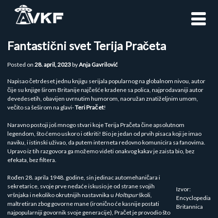
Skip
to
content
Fantastični svet Terija Pračeta
Posted on
28. april, 2023
by
Anja Gavrilović
Napisao četrdeset jednu knjigu serijala popularnog na globalnom nivou, autor
čije su knjige širom Britanije najčešće kradene sa polica, najprodavaniji autor
devedesetih, obavijen uvrnutim humorom, naoružan znatiželjnim umom,
večito sa šeširom na glavi-
Teri Pračet
!
Naravno postoji još mnogo stvari koje Terija Pračeta čine apsolutnom
legendom, što ćemo uskoro i otkriti! Bio je jedan od prvih pisaca koji je imao
naviku, i istinski uživao, da putem interneta redovno komunicira sa fanovima.
Upravo iz tih razgovora ga možemo videti onakvog kakav je zaista bio, bez
efekata, bez filtera.
Rođen 28. aprila 1948. godine, sin jedinac automehaničara i
sekretarice, svoje prve nedaće iskusio je od strane svojih
Izvor:
vršnjaka i nekoliko okrutnijih nastavnika u
Holtspur
školi,
Encyclopedia
maltretiran zbog govorne mane (ironično će kasnije postati
Britannica
najpopularniji govornik svoje generacije), Pračet je provodio što