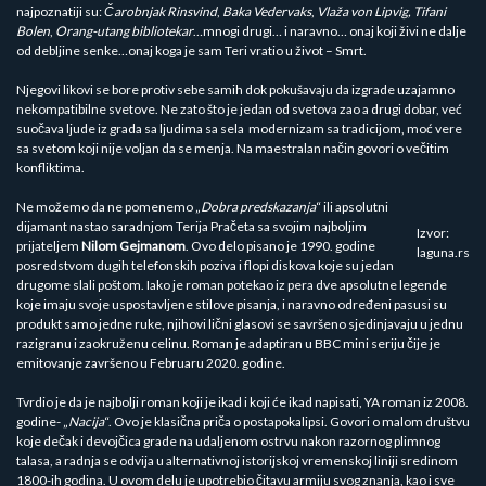
najpoznatiji su:
Čarobnjak Rinsvind
,
Baka Vedervaks
,
Vlaža von Lipvig, Tifani
Bolen
,
Orang-utang bibliotekar
…mnogi drugi… i naravno… onaj koji živi ne dalje
od debljine senke…onaj koga je sam Teri vratio u život – Smrt.
Njegovi likovi se bore protiv sebe samih dok pokušavaju da izgrade uzajamno
nekompatibilne svetove. Ne zato što je jedan od svetova zao a drugi dobar, već
suočava ljude iz grada sa ljudima sa sela modernizam sa tradicijom, moć vere
sa svetom koji nije voljan da se menja. Na maestralan način govori o večitim
konfliktima.
Ne možemo da ne pomenemo „
Dobra predskazanja
“ ili apsolutni
dijamant nastao saradnjom Terija Pračeta sa svojim najboljim
Izvor:
prijateljem
Nilom Gejmanom
. Ovo delo pisano je 1990. godine
laguna.rs
posredstvom dugih telefonskih poziva i flopi diskova koje su jedan
drugome slali poštom. Iako je roman potekao iz pera dve apsolutne legende
koje imaju svoje uspostavljene stilove pisanja, i naravno određeni pasusi su
produkt samo jedne ruke, njihovi lični glasovi se savršeno sjedinjavaju u jednu
razigranu i zaokruženu celinu. Roman je adaptiran u BBC mini seriju čije je
emitovanje završeno u Februaru 2020. godine.
Tvrdio je da je najbolji roman koji je ikad i koji će ikad napisati, YA roman iz 2008.
godine- „
Nacija
“. Ovo je klasična priča o postapokalipsi. Govori o malom društvu
koje dečak i devojčica grade na udaljenom ostrvu nakon razornog plimnog
talasa, a radnja se odvija u alternativnoj istorijskoj vremenskoj liniji sredinom
1800-ih godina. U ovom delu je upotrebio čitavu armiju svog znanja, kao i sve