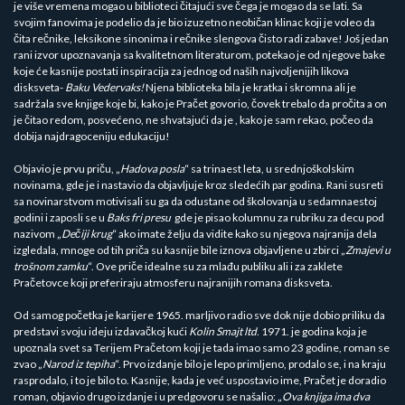
je više vremena mogao u biblioteci čitajući sve čega je mogao da se lati. Sa
svojim fanovima je podelio da je bio izuzetno neobičan klinac koji je voleo da
čita rečnike, leksikone sinonima i rečnike slengova čisto radi zabave! Još jedan
rani izvor upoznavanja sa kvalitetnom literaturom, potekao je od njegove bake
koje će kasnije postati inspiracija za jednog od naših najvoljenijih likova
disksveta-
Baku Vedervaks!
Njena biblioteka bila je kratka i skromna ali je
sadržala sve knjige koje bi, kako je Pračet govorio, čovek trebalo da pročita a on
je čitao redom, posvećeno, ne shvatajući da je , kako je sam rekao, počeo da
dobija najdragoceniju edukaciju!
Objavio je prvu priču, „
Hadova posla
“ sa trinaest leta, u srednjoškolskim
novinama, gde je i nastavio da objavljuje kroz sledećih par godina. Rani susreti
sa novinarstvom motivisali su ga da odustane od školovanja u sedamnaestoj
godini i zaposli se u
Baks fri presu
gde je pisao kolumnu za rubriku za decu pod
nazivom „
Dečiji krug
“ ako imate želju da vidite kako su njegova najranija dela
izgledala, mnoge od tih priča su kasnije bile iznova objavljene u zbirci „
Zmajevi u
trošnom zamku
“. Ove priče idealne su za mlađu publiku ali i za zaklete
Pračetovce koji preferiraju atmosferu najranijih romana disksveta.
Od samog početka je karijere 1965. marljivo radio sve dok nije dobio priliku da
predstavi svoju ideju izdavačkoj kući
Kolin Smajt ltd
. 1971. je godina koja je
upoznala svet sa Terijem Pračetom koji je tada imao samo 23 godine, roman se
zvao „
Narod iz tepiha
“. Prvo izdanje bilo je lepo primljeno, prodalo se, i na kraju
rasprodalo, i to je bilo to. Kasnije, kada je već uspostavio ime, Pračet je doradio
roman, objavio drugo izdanje i u predgovoru se našalio: „
Ova knjiga ima dva