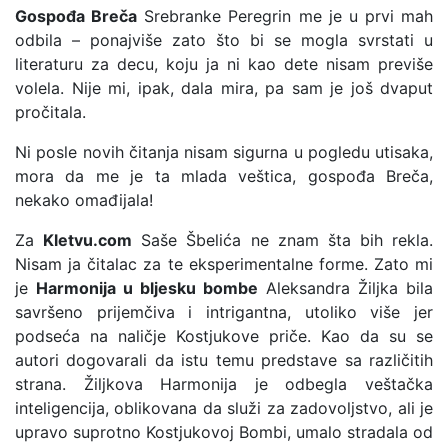
Gospođa Breča
Srebranke Peregrin me je u prvi mah
odbila – ponajviše zato što bi se mogla svrstati u
literaturu za decu, koju ja ni kao dete nisam previše
volela. Nije mi, ipak, dala mira, pa sam je još dvaput
pročitala.
Ni posle novih čitanja nisam sigurna u pogledu utisaka,
mora da me je ta mlada veštica, gospođa Breča,
nekako omađijala!
Za
Kletvu.com
Saše Šbelića ne znam šta bih rekla.
Nisam ja čitalac za te eksperimentalne forme. Zato mi
je
Harmonija u bljesku bombe
Aleksandra Žiljka bila
savršeno prijemčiva i intrigantna, utoliko više jer
podseća na naličje Kostjukove priče. Kao da su se
autori dogovarali da istu temu predstave sa različitih
strana. Žiljkova Harmonija je odbegla veštačka
inteligencija, oblikovana da služi za zadovoljstvo, ali je
upravo suprotno Kostjukovoj Bombi, umalo stradala od