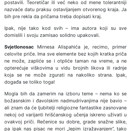
postavili. Teoretičar ili već neko od mene tolerantniji
nazvaće datu praksu ostavljanjem otvorenog kraja. Ja
bih pre rekla da pričama treba dopisati kraj.
Ipak, nije tako kod svih – ima autora koji su sve
domislili i svoju zamisao solidno upakovali.
Svjetlonosac
Mirnesa Alispahića je, recimo, primer
celovite priče. Ima sve elemente bez kojih kratka priča
ne može, zapliće se i otpliće taman na vreme, a ne
opterećuje viškovima u vidu brojnih likova ili radnje
koja se ne može zgurati na nakoliko strana. Ipak,
događa se toliko toga!
Mogla bih da zamerim na izboru teme – nema ko se
božasnskim i đavolskim nadmudrivanjima nije bavio –
ali znam da će ljubitelji religiozne fantastike zasnovane
nekoj od varijanti hrišćanskog učenja iskreno uživati u
ovakvoj priči. Rečenice su dobre, grade snažne slike,
pa ipak nas pisac ne mori „lepim izražavanjem”, tako