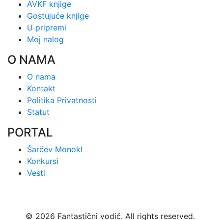
AVKF knjige
Gostujuće knjige
U pripremi
Moj nalog
O NAMA
O nama
Kontakt
Politika Privatnosti
Statut
PORTAL
Šarčev Monokl
Konkursi
Vesti
© 2026 Fantastični vodič. All rights reserved.