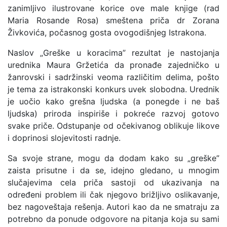
zanimljivo ilustrovane korice ove male knjige (rad
Maria Rosande Rosa) smeštena priča dr Zorana
Živkovića, počasnog gosta ovogodišnjeg Istrakona.
Naslov „Greške u koracima” rezultat je nastojanja
urednika Maura Gržetića da pronađe zajedničko u
žanrovski i sadržinski veoma različitim delima, pošto
je tema za istrakonski konkurs uvek slobodna. Urednik
je uočio kako grešna ljudska (a ponegde i ne baš
ljudska) priroda inspiriše i pokreće razvoj gotovo
svake priče. Odstupanje od očekivanog oblikuje likove
i doprinosi slojevitosti radnje.
Sa svoje strane, mogu da dodam kako su „greške”
zaista prisutne i da se, idejno gledano, u mnogim
slučajevima cela priča sastoji od ukazivanja na
određeni problem ili čak njegovo brižljivo oslikavanje,
bez nagoveštaja rešenja. Autori kao da ne smatraju za
potrebno da ponude odgovore na pitanja koja su sami