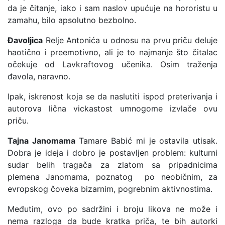
da je čitanje, iako i sam naslov upućuje na hororistu u
zamahu, bilo apsolutno bezbolno.
Đavoljica
Relje Antonića u odnosu na prvu priču deluje
haotično i preemotivno, ali je to najmanje što čitalac
očekuje od Lavkraftovog učenika. Osim traženja
đavola, naravno.
Ipak, iskrenost koja se da naslutiti ispod preterivanja i
autorova lična vickastost umnogome izvlače ovu
priču.
Tajna Janomama
Tamare Babić mi je ostavila utisak.
Dobra je ideja i dobro je postavljen problem: kulturni
sudar belih tragača za zlatom sa pripadnicima
plemena Janomama, poznatog po neobičnim, za
evropskog čoveka bizarnim, pogrebnim aktivnostima.
Međutim, ovo po sadržini i broju likova ne može i
nema razloga da bude kratka priča, te bih autorki