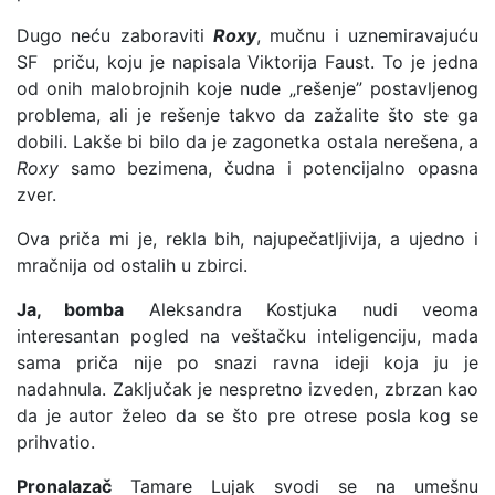
Dugo neću zaboraviti
Roxy
, mučnu i uznemiravajuću
SF priču, koju je napisala Viktorija Faust. To je jedna
od onih malobrojnih koje nude „rešenje” postavljenog
problema, ali je rešenje takvo da zažalite što ste ga
dobili. Lakše bi bilo da je zagonetka ostala nerešena, a
Roxy
samo bezimena, čudna i potencijalno opasna
zver.
Ova priča mi je, rekla bih, najupečatljivija, a ujedno i
mračnija od ostalih u zbirci.
Ja, bomba
Aleksandra Kostjuka nudi veoma
interesantan pogled na veštačku inteligenciju, mada
sama priča nije po snazi ravna ideji koja ju je
nadahnula. Zaključak je nespretno izveden, zbrzan kao
da je autor želeo da se što pre otrese posla kog se
prihvatio.
Pronalazač
Tamare Lujak svodi se na umešnu