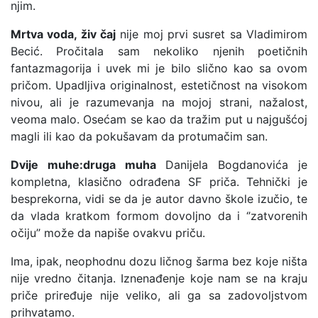
njim.
Mrtva voda, živ čaj
nije moj prvi susret sa Vladimirom
Becić. Pročitala sam nekoliko njenih poetičnih
fantazmagorija i uvek mi je bilo slično kao sa ovom
pričom. Upadljiva originalnost, estetičnost na visokom
nivou, ali je razumevanja na mojoj strani, nažalost,
veoma malo. Osećam se kao da tražim put u najgušćoj
magli ili kao da pokušavam da protumačim san.
Dvije muhe:druga muha
Danijela Bogdanovića je
kompletna, klasično odrađena SF priča. Tehnički je
besprekorna, vidi se da je autor davno škole izučio, te
da vlada kratkom formom dovoljno da i ‘’zatvorenih
očiju’’ može da napiše ovakvu priču.
Ima, ipak, neophodnu dozu ličnog šarma bez koje ništa
nije vredno čitanja. Iznenađenje koje nam se na kraju
priče priređuje nije veliko, ali ga sa zadovoljstvom
prihvatamo.