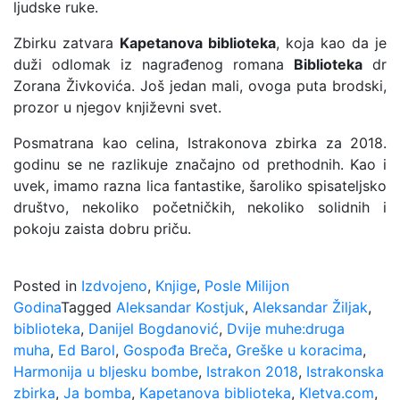
ljudske ruke.
Zbirku zatvara
Kapetanova biblioteka
, koja kao da je
duži odlomak iz nagrađenog romana
Biblioteka
dr
Zorana Živkovića. Još jedan mali, ovoga puta brodski,
prozor u njegov književni svet.
Posmatrana kao celina, Istrakonova zbirka za 2018.
godinu se ne razlikuje značajno od prethodnih. Kao i
uvek, imamo razna lica fantastike, šaroliko spisateljsko
društvo, nekoliko početničkih, nekoliko solidnih i
pokoju zaista dobru priču.
Posted in
Izdvojeno
,
Knjige
,
Posle Milijon
Godina
Tagged
Aleksandar Kostjuk
,
Aleksandar Žiljak
,
biblioteka
,
Danijel Bogdanović
,
Dvije muhe:druga
muha
,
Ed Barol
,
Gospođa Breča
,
Greške u koracima
,
Harmonija u bljesku bombe
,
Istrakon 2018
,
Istrakonska
zbirka
,
Ja bomba
,
Kapetanova biblioteka
,
Kletva.com
,