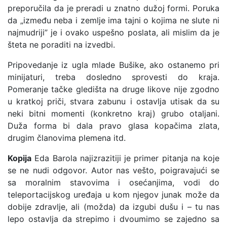
preporučila da je preradi u znatno dužoj formi. Poruka
da „između neba i zemlje ima tajni o kojima ne slute ni
najmudriji” je i ovako uspešno poslata, ali mislim da je
šteta ne poraditi na izvedbi.
Pripovedanje iz ugla mlade Bušike, ako ostanemo pri
minijaturi, treba dosledno sprovesti do kraja.
Pomeranje tačke gledišta na druge likove nije zgodno
u kratkoj priči, stvara zabunu i ostavlja utisak da su
neki bitni momenti (konkretno kraj) grubo otaljani.
Duža forma bi dala pravo glasa kopačima zlata,
drugim članovima plemena itd.
Kopija
Eda Barola najizrazitiji je primer pitanja na koje
se ne nudi odgovor. Autor nas vešto, poigravajući se
sa moralnim stavovima i osećanjima, vodi do
teleportacijskog uređaja u kom njegov junak može da
dobije zdravlje, ali (možda) da izgubi dušu i – tu nas
lepo ostavlja da strepimo i dvoumimo se zajedno sa