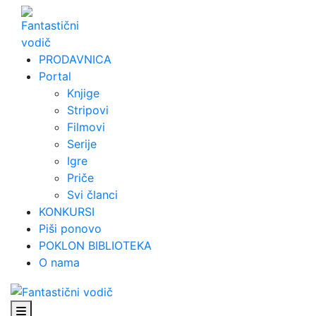
Skip
to
content
PRODAVNICA
Portal
Knjige
Stripovi
Filmovi
Serije
Igre
Priče
Svi članci
KONKURSI
Piši ponovo
POKLON BIBLIOTEKA
O nama