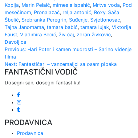
Kopija
,
Marin Pelaić
,
mirnes alispahić
,
Mrtva voda
,
Pod
mesečinom
,
Pronalazač
,
relja antonić
,
Roxy
,
Saša
Šbelić
,
Srebranka Peregrin
,
Suđenje
,
Svjetlonosac
,
Tajna Janomama
,
tamara babić
,
tamara lujak
,
Viktorija
Faust
,
Vladimira Becić
,
živ čaj
,
zoran živković
,
Đavoljica
Kretanje
Previous:
Hari Poter i kamen mudrosti – Sarino viđenje
filma
članka
Next:
Fantastičari – vanzemaljci sa osam pipaka
FANTASTIČNI VODIČ
Dosegni san, dosegni fantastiku!
PRODAVNICA
Prodavnica