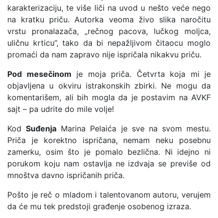
karakterizaciju, te više liči na uvod u nešto veće nego
na kratku priču. Autorka veoma živo slika naročitu
vrstu pronalazača, „rečnog pacova, lučkog moljca,
uličnu krticu”, tako da bi nepažljivom čitaocu moglo
promaći da nam zapravo nije ispričala nikakvu priču.
Pod mesečinom
je moja priča. Četvrta koja mi je
objavljena u okviru istrakonskih zbirki. Ne mogu da
komentarišem, ali bih mogla da je postavim na AVKF
sajt – pa udrite do mile volje!
Kod
Suđenja
Marina Pelaića je sve na svom mestu.
Priča je korektno ispričana, nemam neku posebnu
zamerku, osim što je pomalo bezlična. Ni idejno ni
porukom koju nam ostavlja ne izdvaja se previše od
mnoštva davno ispričanih priča.
Pošto je reč o mladom i talentovanom autoru, verujem
da će mu tek predstoji građenje osobenog izraza.