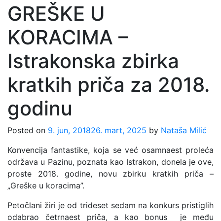
GREŠKE U
KORACIMA –
Istrakonska zbirka
kratkih priča za 2018.
godinu
Posted on
9. jun, 2018
26. mart, 2025
by
Nataša Milić
Konvencija fantastike, koja se već osamnaest proleća
održava u Pazinu, poznata kao Istrakon, donela je ove,
proste 2018. godine, novu zbirku kratkih priča –
„Greške u koracima”.
Petočlani žiri je od trideset sedam na konkurs pristiglih
odabrao četrnaest priča, a kao bonus je među