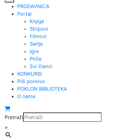
PRODAVNICA
Portal
Knjige
Stripovi
Filmovi
Serije
Igre
Priče
Svi članci
KONKURSI
Piši ponovo
POKLON BIBLIOTEKA
O nama
Pretraži
×