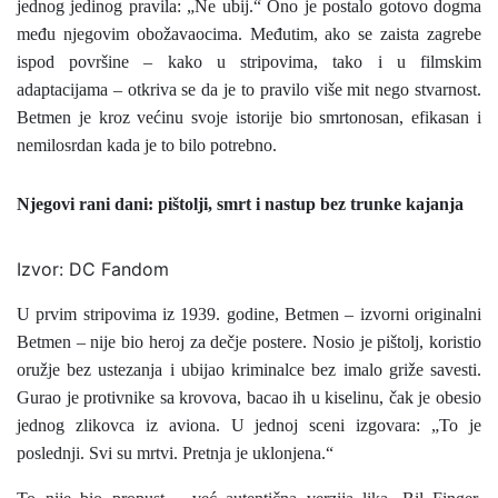
jednog jedinog pravila: „Ne ubij.“ Ono je postalo gotovo dogma
među njegovim obožavaocima. Međutim, ako se zaista zagrebe
ispod površine – kako u stripovima, tako i u filmskim
adaptacijama – otkriva se da je to pravilo više mit nego stvarnost.
Betmen je kroz većinu svoje istorije bio smrtonosan, efikasan i
nemilosrdan kada je to bilo potrebno.
Njegovi rani dani: pištolji, smrt i nastup bez trunke kajanja
Izvor: DC Fandom
U prvim stripovima iz 1939. godine, Betmen – izvorni originalni
Betmen – nije bio heroj za dečje postere. Nosio je pištolj, koristio
oružje bez ustezanja i ubijao kriminalce bez imalo griže savesti.
Gurao je protivnike sa krovova, bacao ih u kiselinu, čak je obesio
jednog zlikovca iz aviona. U jednoj sceni izgovara: „To je
poslednji. Svi su mrtvi. Pretnja je uklonjena.“