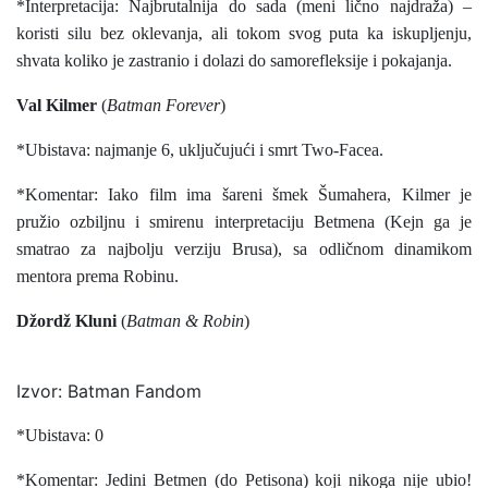
*Interpretacija: Najbrutalnija do sada (meni lično najdraža) –
koristi silu bez oklevanja, ali tokom svog puta ka iskupljenju,
shvata koliko je zastranio i dolazi do samorefleksije i pokajanja.
Val Kilmer
(
Batman Forever
)
*Ubistava: najmanje 6, uključujući i smrt Two-Facea.
*Komentar: Iako film ima šareni šmek Šumahera, Kilmer je
pružio ozbiljnu i smirenu interpretaciju Betmena (Kejn ga je
smatrao za najbolju verziju Brusa), sa odličnom dinamikom
mentora prema Robinu.
Džordž Kluni
(
Batman & Robin
)
Izvor: Batman Fandom
*Ubistava: 0
*Komentar: Jedini Betmen (do Petisona) koji nikoga nije ubio!