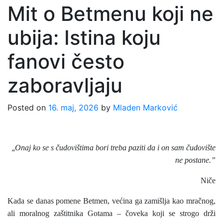
Mit o Betmenu koji ne
ubija: Istina koju
fanovi često
zaboravljaju
Posted on
16. maj, 2026
by
Mladen Marković
„
Onaj ko se s čudovištima bori treba paziti da i on sam čudovište
ne postane.”
Niče
Kada se danas pomene Betmen, većina ga zamišlja kao mračnog,
ali moralnog zaštitnika Gotama – čoveka koji se strogo drži