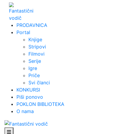
Skip
to
content
PRODAVNICA
Portal
Knjige
Stripovi
Filmovi
Serije
Igre
Priče
Svi članci
KONKURSI
Piši ponovo
POKLON BIBLIOTEKA
O nama