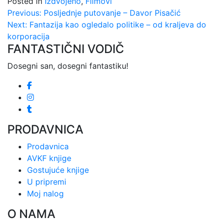
Posted in
Izdvojeno
,
Filmovi
Kretanje
Previous:
Posljednje putovanje – Davor Pisačić
Next:
Fantazija kao ogledalo politike – od kraljeva do
članka
korporacija
FANTASTIČNI VODIČ
Dosegni san, dosegni fantastiku!
PRODAVNICA
Prodavnica
AVKF knjige
Gostujuće knjige
U pripremi
Moj nalog
O NAMA