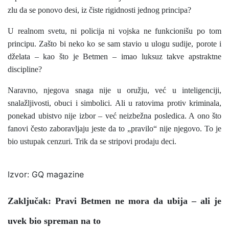
zlu da se ponovo desi, iz čiste rigidnosti jednog principa?
U realnom svetu, ni policija ni vojska ne funkcionišu po tom
principu. Zašto bi neko ko se sam stavio u ulogu sudije, porote i
dželata – kao što je Betmen – imao luksuz takve apstraktne
discipline?
Naravno, njegova snaga nije u oružju, već u inteligenciji,
snalažljivosti, obuci i simbolici. Ali u ratovima protiv kriminala,
ponekad ubistvo nije izbor – već neizbežna posledica. A ono što
fanovi često zaboravljaju jeste da to „pravilo“ nije njegovo. To je
bio ustupak cenzuri. Trik da se stripovi prodaju deci.
Izvor: GQ magazine
Zaključak: Pravi Betmen ne mora da ubija – ali je
uvek bio spreman na to