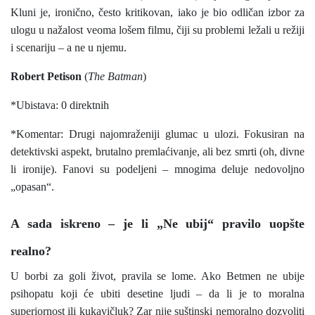
Kluni je, ironično, često kritikovan, iako je bio odličan izbor za
ulogu u nažalost veoma lošem filmu, čiji su problemi ležali u režiji
i scenariju – a ne u njemu.
Robert Petison
(
The Batman
)
*Ubistava: 0 direktnih
*Komentar: Drugi najomraženiji glumac u ulozi. Fokusiran na
detektivski aspekt, brutalno premlaćivanje, ali bez smrti (oh, divne
li ironije). Fanovi su podeljeni – mnogima deluje nedovoljno
„opasan“.
A sada iskreno – je li „Ne ubij“ pravilo uopšte
realno?
U borbi za goli život, pravila se lome. Ako Betmen ne ubije
psihopatu koji će ubiti desetine ljudi – da li je to moralna
superiornost ili kukavičluk? Zar nije suštinski nemoralno dozvoliti