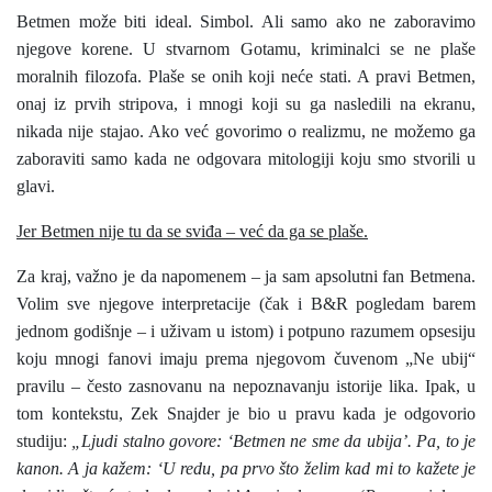
Betmen može biti ideal. Simbol. Ali samo ako ne zaboravimo
njegove korene. U stvarnom Gotamu, kriminalci se ne plaše
moralnih filozofa. Plaše se onih koji neće stati. A pravi Betmen,
onaj iz prvih stripova, i mnogi koji su ga nasledili na ekranu,
nikada nije stajao. Ako već govorimo o realizmu, ne možemo ga
zaboraviti samo kada ne odgovara mitologiji koju smo stvorili u
glavi.
Jer Betmen nije tu da se sviđa – već da ga se plaše.
Za kraj, važno je da napomenem – ja sam apsolutni fan Betmena.
Volim sve njegove interpretacije (čak i B&R pogledam barem
jednom godišnje – i uživam u istom) i potpuno razumem opsesiju
koju mnogi fanovi imaju prema njegovom čuvenom „Ne ubij“
pravilu – često zasnovanu na nepoznavanju istorije lika. Ipak, u
tom kontekstu, Zek Snajder je bio u pravu kada je odgovorio
studiju:
„Ljudi stalno govore: ‘Betmen ne sme da ubija’. Pa, to je
kanon. A ja kažem: ‘U redu, pa prvo što želim kad mi to kažete je