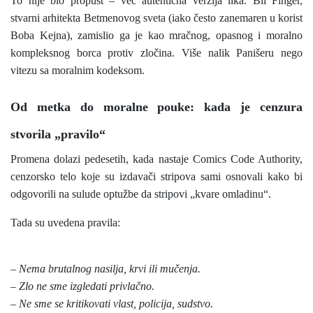
To nije bio propust – već autentična verzija lika. Bil Finger,
stvarni arhitekta Betmenovog sveta (iako često zanemaren u korist
Boba Kejna), zamislio ga je kao mračnog, opasnog i moralno
kompleksnog borca protiv zločina. Više nalik Panišeru nego
vitezu sa moralnim kodeksom.
Od metka do moralne pouke: kada je cenzura
stvorila „pravilo“
Promena dolazi pedesetih, kada nastaje Comics Code Authority,
cenzorsko telo koje su izdavači stripova sami osnovali kako bi
odgovorili na sulude optužbe da stripovi „kvare omladinu“.
Tada su uvedena pravila:
– Nema brutalnog nasilja, krvi ili mučenja.
– Zlo ne sme izgledati privlačno.
– Ne sme se kritikovati vlast, policija, sudstvo.