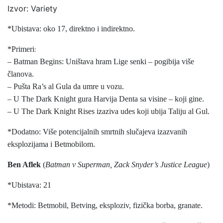
Izvor: Variety
*Ubistava: oko 17, direktno i indirektno.
*Primeri
:
– Batman Begins: Uništava hram Lige senki – pogibija više
članova.
– Pušta Ra’s al Gula da umre u vozu.
– U The Dark Knight gura Harvija Denta sa visine – koji gine.
– U The Dark Knight Rises izaziva udes koji ubija Taliju al Gul.
*Dodatno: Više potencijalnih smrtnih slučajeva izazvanih
eksplozijama i Betmobilom.
Ben Aflek
(
Batman v Superman, Zack Snyder’s Justice League
)
*Ubistava: 21
*Metodi: Betmobil, Betving, eksploziv, fizička borba, granate.