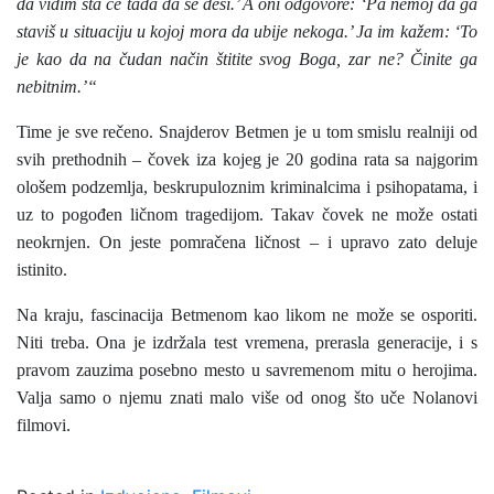
da vidim šta će tada da se desi.’ A oni odgovore: ‘Pa nemoj da ga
staviš u situaciju u kojoj mora da ubije nekoga.’ Ja im kažem: ‘To
je kao da na čudan način štitite svog Boga, zar ne? Činite ga
nebitnim.’“
Time je sve rečeno. Snajderov Betmen je u tom smislu realniji od
svih prethodnih – čovek iza kojeg je 20 godina rata sa najgorim
ološem podzemlja, beskrupuloznim kriminalcima i psihopatama, i
uz to pogođen ličnom tragedijom. Takav čovek ne može ostati
neokrnjen. On jeste pomračena ličnost – i upravo zato deluje
istinito.
Na kraju, fascinacija Betmenom kao likom ne može se osporiti.
Niti treba. Ona je izdržala test vremena, prerasla generacije, i s
pravom zauzima posebno mesto u savremenom mitu o herojima.
Valja samo o njemu znati malo više od onog što uče Nolanovi
filmovi.