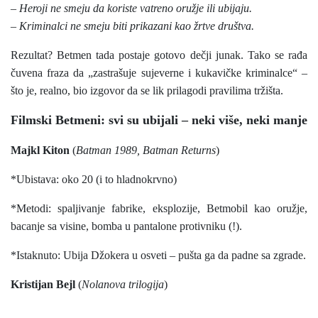
– Heroji ne smeju da koriste vatreno oružje ili ubijaju.
– Kriminalci ne smeju biti prikazani kao žrtve društva.
Rezultat? Betmen tada postaje gotovo dečji junak. Tako se rađa
čuvena fraza da „zastrašuje sujeverne i kukavičke kriminalce“ –
što je, realno, bio izgovor da se lik prilagodi pravilima tržišta.
Filmski Betmeni: svi su ubijali – neki više, neki manje
Majkl Kiton
(
Batman 1989, Batman Returns
)
*Ubistava: oko 20 (i to hladnokrvno)
*Metodi: spaljivanje fabrike, eksplozije, Betmobil kao oružje,
bacanje sa visine, bomba u pantalone protivniku (!).
*Istaknuto: Ubija Džokera u osveti – pušta ga da padne sa zgrade.
Kristijan Bejl
(
Nolanova trilogija
)